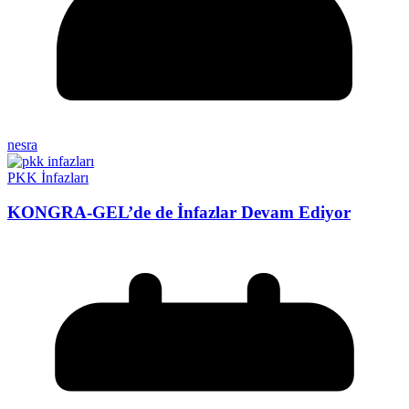
nesra
PKK İnfazları
KONGRA-GEL’de de İnfazlar Devam Ediyor