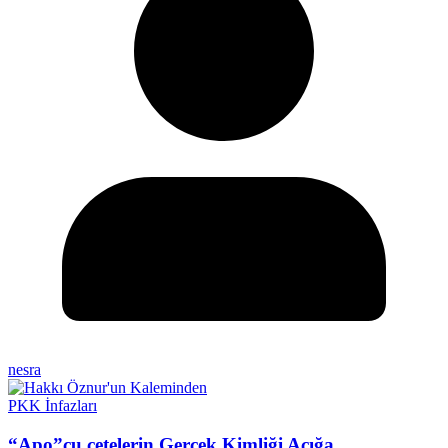
nesra
PKK İnfazları
“Apo”cu çetelerin Gerçek Kimliği Açığa