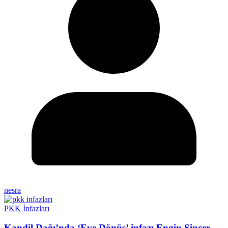
nesra
PKK İnfazları
Kandil Dağı’nda ‘Eve Dönüş’ infazı Engin Sincer