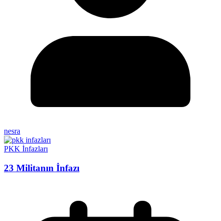
nesra
PKK İnfazları
23 Militanın İnfazı