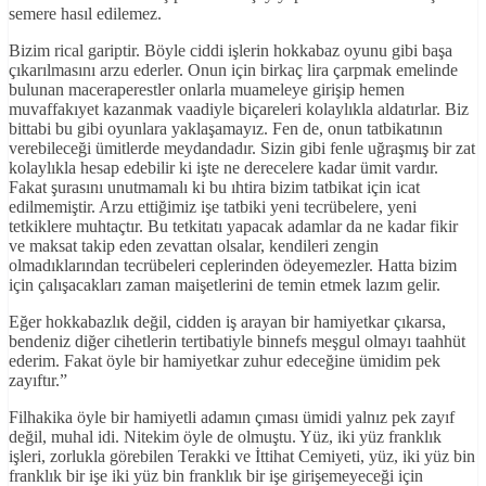
semere hasıl edilemez.
Bizim rical gariptir. Böyle ciddi işlerin hokkabaz oyunu gibi başa
çıkarılmasını arzu ederler. Onun için birkaç lira çarpmak emelinde
bulunan maceraperestler onlarla muameleye girişip hemen
muvaffakıyet kazanmak vaadiyle biçareleri kolaylıkla aldatırlar. Biz
bittabi bu gibi oyunlara yaklaşamayız. Fen de, onun tatbikatının
verebileceği ümitlerde meydandadır. Sizin gibi fenle uğraşmış bir zat
kolaylıkla hesap edebilir ki işte ne derecelere kadar ümit vardır.
Fakat şurasını unutmamalı ki bu ıhtira bizim tatbikat için icat
edilmemiştir. Arzu ettiğimiz işe tatbiki yeni tecrübelere, yeni
tetkiklere muhtaçtır. Bu tetkitatı yapacak adamlar da ne kadar fikir
ve maksat takip eden zevattan olsalar, kendileri zengin
olmadıklarından tecrübeleri ceplerinden ödeyemezler. Hatta bizim
için çalışacakları zaman maişetlerini de temin etmek lazım gelir.
Eğer hokkabazlık değil, cidden iş arayan bir hamiyetkar çıkarsa,
bendeniz diğer cihetlerin tertibatiyle binnefs meşgul olmayı taahhüt
ederim. Fakat öyle bir hamiyetkar zuhur edeceğine ümidim pek
zayıftır.”
Filhakika öyle bir hamiyetli adamın çıması ümidi yalnız pek zayıf
değil, muhal idi. Nitekim öyle de olmuştu. Yüz, iki yüz franklık
işleri, zorlukla görebilen Terakki ve İttihat Cemiyeti, yüz, iki yüz bin
franklık bir işe iki yüz bin franklık bir işe girişemeyeceği için