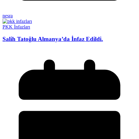
nesra
PKK İnfazları
Salih Tatoğlu Almanya’da İnfaz Edildi.