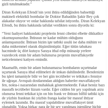
gizli tutulmaktadır.”
Diran Kelekyan Efendi’nin yeni ihtira edildiğinden bahsettiği
makineli elektrikli bombalar ile Doktor Bahaddin Şakir Bey çok
alakadar oluyor ve onlar hakkında tafsilat istiyordu. Diran Kelekyan
Efendi, bu ihtira hakkında tafsilat verdikten sonra diyordu ki:
“Yeni faaliyet hakkındaki projelerin fenni cihetini elbette dikkatlice
okumuşsunuzdur. İhtirasın ne kadar mühim olduğunu
anlamışsınızdır. İhtiraın bizim işte tatbiki usulü ise daha mühim ve
daha mükemmel olarak düşünülmüştür. Eğer tütün tabakası
hacminde üç dört kutuyu Saraya ithal edip münasip yerlere
vazedecek emin bir adam bulunursa projenin muvaffakıyetle
neticelenmesi katiyen emindir.
Maamafih, emin bir adam bulunamazsa bombaların uçurtmalar
uçurtarak Saraya ithal edilmeleri de imkan dahilindedir. Bendenizin
bu işleri tamamiyle bilir ve her gün tecrübeler ve tetkikat-ı fenniye
ile uğraşır. Avrupalı dostlarımdan aldığım haberler muvaffakıyeti
fen, nokta-i nazarından muhakkak göstermektedir. Fakat henüz bazı
masraflı tecrübeler lüzum vardır. Eğer cidden bir şey yapılmak arzu
olunursa fenni tetkikat için on bin frank ve ihtiraın bilfiil tatbiki için
de yüzbin franktan iki yüzbin franga kadar bir masraf ihtiyar
eylemek lazımdır. Bu masraf yapılabilirse muvaffakıyet ümit
olunabilir. Yoksa birkaç para ile bir şey yapılması istenilirse hiçbir