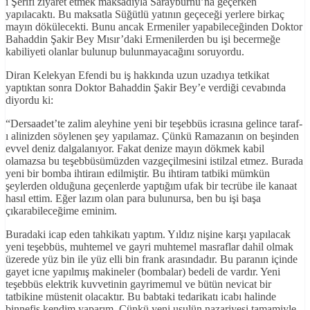
i Şerifi ziyaret etmek maksadıyla Sarayburnu’na geçerken
yapılacaktı. Bu maksatla Süğütlü yatının geçeceği yerlere birkaç
mayın dökülecekti. Bunu ancak Ermeniler yapabileceğinden Doktor
Bahaddin Şakir Bey Mısır’daki Ermenilerden bu işi becermeğe
kabiliyeti olanlar bulunup bulunmayacağını soruyordu.
Diran Kelekyan Efendi bu iş hakkında uzun uzadıya tetkikat
yaptıktan sonra Doktor Bahaddin Şakir Bey’e verdiği cevabında
diyordu ki:
“Dersaadet’te zalim aleyhine yeni bir teşebbüs icrasına gelince taraf-
ı alinizden söylenen şey yapılamaz. Çünkü Ramazanın on beşinden
evvel deniz dalgalanıyor. Fakat denize mayın dökmek kabil
olamazsa bu teşebbüsümüzden vazgeçilmesini istilzal etmez. Burada
yeni bir bomba ihtiraın edilmiştir. Bu ihtiram tatbiki mümkün
şeylerden olduğuna geçenlerde yaptığım ufak bir tecrübe ile kanaat
hasıl ettim. Eğer lazım olan para bulunursa, ben bu işi başa
çıkarabileceğime eminim.
Buradaki icap eden tahkikatı yaptım. Yıldız nişine karşı yapılacak
yeni teşebbüs, muhtemel ve gayri muhtemel masraflar dahil olmak
üzerede yüz bin ile yüz elli bin frank arasındadır. Bu paranın içinde
gayet icne yapılmış makineler (bombalar) bedeli de vardır. Yeni
teşebbüs elektrik kuvvetinin gayrimemul ve bütün nevicat bir
tatbikine müstenit olacaktır. Bu babtaki tedarikatı icabı halinde
binnefis kendim yaparım. Çünkü yeni usulün nazariyesi tamamiyle