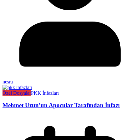
nesra
Özel Dosyalar
PKK İnfazları
Mehmet Uzun’un Apocular Tarafından İnfazı