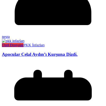
nesra
Özel Dosyalar
PKK İnfazları
Apocular Celal Aydın’ı Kurşuna Dizdi.