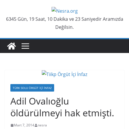
Skip
to
6345 Gün, 19 Saat, 10 Dakika ve 23 Saniyedir Aramızda
content
Değilsin.
TÜRK SOLU ÖRGÜT İÇI İNFAZ
Adil Ovalıoğlu
öldürülmeyi hak etmişti.
Mart 7, 2014
nesra