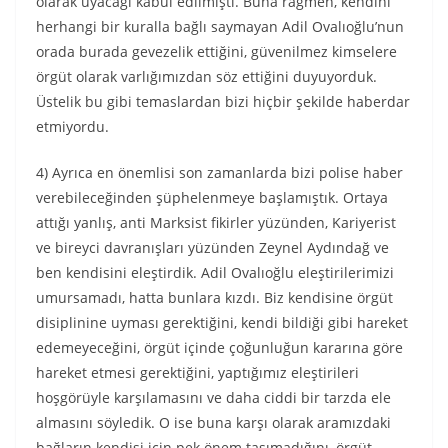
olarak uyacağı kabul edilmişti. Buna rağmen, kendini
herhangi bir kuralla bağlı saymayan Adil Ovalıoğlu’nun
orada burada gevezelik ettiğini, güvenilmez kimselere
örgüt olarak varlığımızdan söz ettiğini duyuyorduk.
Üstelik bu gibi temaslardan bizi hiçbir şekilde haberdar
etmiyordu.
4) Ayrıca en önemlisi son zamanlarda bizi polise haber
verebileceğinden şüphelenmeye başlamıştık. Ortaya
attığı yanlış, anti Marksist fikirler yüzünden, Kariyerist
ve bireyci davranışları yüzünden Zeynel Aydındağ ve
ben kendisini eleştirdik. Adil Ovalıoğlu eleştirilerimizi
umursamadı, hatta bunlara kızdı. Biz kendisine örgüt
disiplinine uyması gerektiğini, kendi bildiği gibi hareket
edemeyeceğini, örgüt içinde çoğunluğun kararına göre
hareket etmesi gerektiğini, yaptığımız eleştirileri
hoşgörüyle karşılamasını ve daha ciddi bir tarzda ele
almasını söyledik. O ise buna karşı olarak aramızdaki
bağların kendisi için pek önem taşımadığını, örgüt