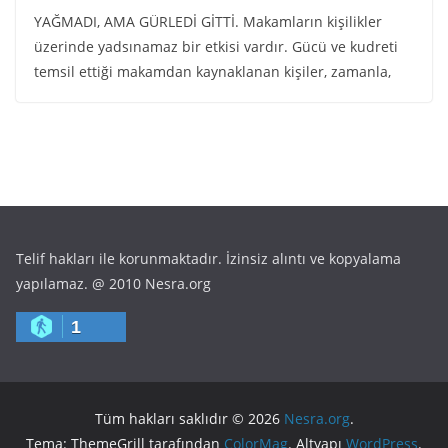
YAĞMADI, AMA GÜRLEDİ GİTTİ. Makamların kişilikler
üzerinde yadsınamaz bir etkisi vardır. Gücü ve kudreti
temsil ettiği makamdan kaynaklanan kişiler, zamanla,
Telif hakları ile korunmaktadır. İzinsiz alıntı ve kopyalama
yapılamaz. @ 2010 Nesra.org
1
Tüm hakları saklıdır © 2026
Nesra.org
.
Tema: ThemeGrill tarafından
ColorMag
. Altyapı
WordPress
.