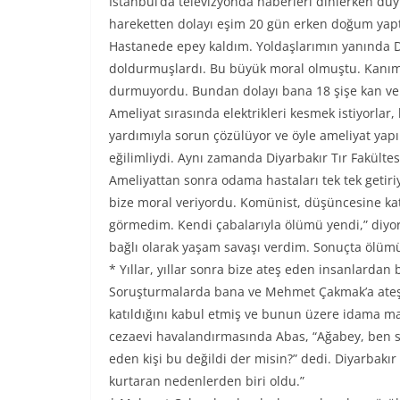
İstanbul’da televizyonda haberleri dinlerken duyu
hareketten dolayı eşim 20 gün erken doğum yaptı
Hastanede epey kaldım. Yoldaşlarımın yanında Diya
doldurmuşlardı. Bu büyük moral olmuştu. Kanı
durmuyordu. Bundan dolayı bana 18 şişe kan verd
Ameliyat sırasında elektrikleri kesmek istiyorlar,
yardımıyla sorun çözülüyor ve öyle ameliyat ya
eğilimliydi. Aynı zamanda Diyarbakır Tır Fakültes
Ameliyattan sonra odama hastaları tek tek geti
bize moral veriyordu. Komünist, düşüncesine ka
görmedim. Kendi çabalarıyla ölümü yendi,” diyord
bağlı olarak yaşam savaşı verdim. Sonuçta ölüm
* Yıllar, yıllar sonra bize ateş eden insanlardan 
Soruşturmalarda bana ve Mehmet Çakmak’a ateş ed
katıldığını kabul etmiş ve bunun üzere idama m
cezaevi havalandırmasında Abas, “Ağabey, ben s
eden kişi bu değildi der misin?” dedi. Diyarbak
kurtaran nedenlerden biri oldu.”