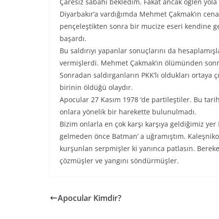
Çaresiz sabahı bekledim. Fakat ancak öğlen yola
Diyarbakır’a vardığımda Mehmet Çakmak’ın cenaz
pençeleştikten sonra bir mucize eseri kendine ge
başardı.
Bu saldırıyı yapanlar sonuçlarını da hesaplamışla
vermişlerdi. Mehmet Çakmak’ın ölümünden sonra S
Sonradan saldırganların PKK’lı oldukları ortaya çı
birinin öldüğü olaydır.
Apocular 27 Kasım 1978 ‘de partileştiler. Bu tar
onlara yönelik bir harekette bulunulmadı.
Bizim onlarla en çok karşı karşıya geldiğimiz ye
gelmeden önce Batman’ a uğramıştım. Kaleşnikofla
kurşunlan serpmişler ki yanınca patlasın. Bereket
çözmüşler ve yangını söndürmüşler.
Apocular Kimdir?