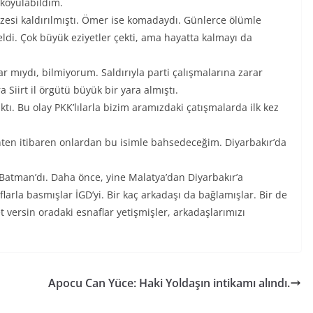
 koyulabildim.
esi kaldırılmıştı. Ömer ise komadaydı. Günlerce ölümle
ldi. Çok büyük eziyetler çekti, ama hayatta kalmayı da
r mıydı, bilmiyorum. Saldırıyla parti çalışmalarına zarar
iirt il örgütü büyük bir yara almıştı.
ktı. Bu olay PKK’lılarla bizim aramızdaki çatışmalarda ilk kez
ihten itibaren onlardan bu isimle bahsedeceğim. Diyarbakır’da
r Batman’dı. Daha önce, yine Malatya’dan Diyarbakır’a
rla basmışlar İGD’yi. Bir kaç arkadaşı da bağlamışlar. Bir de
 versin oradaki esnaflar yetişmişler, arkadaşlarımızı
Apocu Can Yüce: Haki Yoldaşın intikamı alındı.