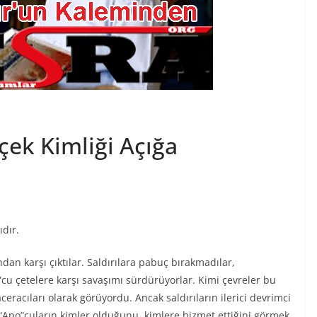
çek Kimliği Açığa
ıdır.
ndan karşı çıktılar. Saldırılara pabuç bırakmadılar,
o”cu çetelere karşı savaşımı sürdürüyorlar. Kimi çevreler bu
racıları olarak görüyordu. Ancak saldırıların ilerici devrimci
 “Apo”cuların kimler olduğunu, kimlere hizmet ettiğini görmek