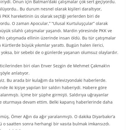
riydi. Onun için Batman’daki çalışmalar çok sert geçiyordu.
lüyordu.. Bu durum nesnel olarak kişileri daraltıyor,
PKK hareketinin üs olarak seçtiği yerlerden biri de
yordu. O zaman Apocular,” “Ulusal Kurtuluşçular” olarak
büyük silahlı çatışmalar yaşandı. Mardin yöresinde PKK ve
ahlı çatışmada ellinin üzerinde insan öldü. Bu tür çatışmalar
Kürtlerde büyük yıkımlar yarattı. Bugün halen ilerici,
m yoksa, bir sebebi de o günlerde yaşanan olumsuz olaylardır.
eticilerinden biri olan Enver Sezgin de Mehmet Çakmak’ın
şöyle anlatıyor.
yiz. Bu arada bir kulağım da televizyondaki haberlerde.
nde iki kişiye yapılan bir saldırı haberiydi. Habere göre
ralanmıştı. İçime bir şüphe girmişti. Saldırıya uğrayanlar
se oturmaya devam ettim. Belki kapanış haberlerinde daha
üş, Ömer Ağın da ağır yaralanmıştı. O dakika Diyarbakır’a
 o saatten sonra herhangi bir vasıta bulmak imkansızdı.