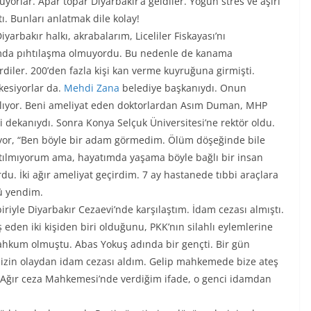
yorlar. Apar topar Diyarbakır’a geldiler. Yoğun stres ve aşırı
. Bunları anlatmak dile kolay!
rbakır halkı, akrabalarım, Liceliler Fiskayası’nı
mda pıhtılaşma olmuyordu. Bu nedenle de kanama
iler. 200’den fazla kişi kan verme kuyruğuna girmişti.
 kesiyorlar da.
Mehdi Zana
belediye başkanıydı. Onun
pılıyor. Beni ameliyat eden doktorlardan Asım Duman, MHP
i dekanıydı. Sonra Konya Selçuk Üniversitesi’ne rektör oldu.
riyor, “Ben böyle bir adam görmedim. Ölüm döşeğinde bile
tılmıyorum ama, hayatımda yaşama böyle bağlı bir insan
u. İki ağır ameliyat geçirdim. 7 ay hastanede tıbbi araçlara
ü yendim.
biriyle Diyarbakır Cezaevi’nde karşılaştım. İdam cezası almıştı.
en iki kişiden biri olduğunu, PKK’nın silahlı eylemlerine
ahkum olmuştu. Abas Yokuş adında bir gençti. Bir gün
izin olaydan idam cezası aldım. Gelip mahkemede bize ateş
ır Ağır ceza Mahkemesi’nde verdiğim ifade, o genci idamdan