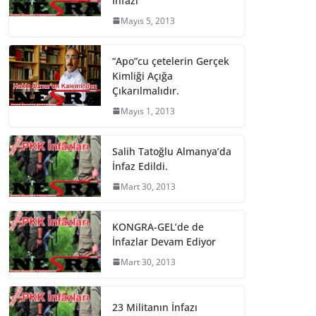
İnfazı
Mayıs 5, 2013
“Apo”cu çetelerin Gerçek
Kimliği Açığa
Çıkarılmalıdır.
Mayıs 1, 2013
Salih Tatoğlu Almanya’da
İnfaz Edildi.
Mart 30, 2013
KONGRA-GEL’de de
İnfazlar Devam Ediyor
Mart 30, 2013
23 Militanın İnfazı