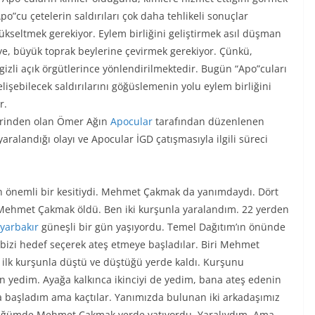
o”cu çetelerin saldırıları çok daha tehlikeli sonuçlar
ükseltmek gerekiyor. Eylem birliğini geliştirmek asıl düşman
ziye, büyük toprak beylerine çevirmek gerekiyor. Çünkü,
gizli açık örgütlerince yönlendirilmektedir. Bugün “Apo”cuları
lişebilecek saldırılarını göğüslemenin yolu eylem birliğini
r.
lerinden olan Ömer Ağın
Apocular
tarafından düzenlenen
alandığı olayı ve Apocular İGD çatışmasıyla ilgili süreci
n önemli bir kesitiydi. Mehmet Çakmak da yanımdaydı. Dört
Mehmet Çakmak öldü. Ben iki kurşunla yaralandım. 22 yerden
yarbakır
güneşli bir gün yaşıyordu. Temel Dağıtım’ın önünde
r, bizi hedef seçerek ateş etmeye başladılar. Biri Mehmet
 ilk kurşunla düştü ve düştüğü yerde kaldı. Kurşunu
 yedim. Ayağa kalkınca ikinciyi de yedim, bana ateş edenin
 başladım ama kaçtılar. Yanımızda bulunan iki arkadaşımız
öndüğümde Mehmet Çakmak yerde yatıyordu. Yaralıydım. Ama