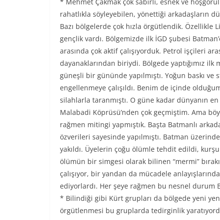
* Mehmet Çakmak çok sabırlı, esnek ve hoşgörülü
rahatlıkla söyleyebilen, yönettiği arkadaşların dü
Bazı bölgelerde çok hızla örgütlendik. Özellikle
gençlik vardı. Bölgemizde ilk İGD şubesi Batman’
arasında çok aktif çalışıyorduk. Petrol işçileri a
dayanaklarından biriydi. Bölgede yaptığımız ilk
güneşli bir gününde yapılmıştı. Yoğun baskı ve st
engellenmeye çalışıldı. Benim de içinde olduğ
silahlarla taranmıştı. O güne kadar dünyanın en
Malabadi Köprüsü’nden çok geçmiştim. Ama böyl
rağmen mitingi yapmıştık. Başta Batmanlı arkadaş
özverileri sayesinde yapılmıştı. Batman üzerinde
yakıldı. Üyelerin çoğu ölümle tehdit edildi, kurş
ölümün bir simgesi olarak bilinen “mermi” bırak
çalışıyor, bir yandan da mücadele anlayışlarınd
ediyorlardı. Her şeye rağmen bu nesnel durum Ba
* Bilindiği gibi Kürt grupları da bölgede yeni yen
örgütlenmesi bu gruplarda tedirginlik yaratıyord