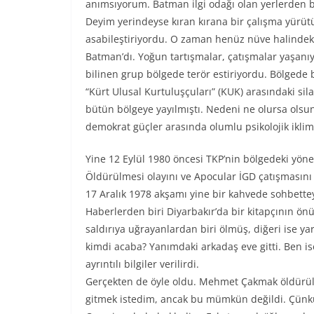
anımsıyorum. Batman ilgi odağı olan yerlerden bi
Deyim yerindeyse kıran kırana bir çalışma yürütü
asabileştiriyordu. O zaman henüz nüve halindeki 
Batman’dı. Yoğun tartışmalar, çatışmalar yaşanı
bilinen grup bölgede terör estiriyordu. Bölgede 
“Kürt Ulusal Kurtuluşçuları” (KUK) arasındaki sil
bütün bölgeye yayılmıştı. Nedeni ne olursa olsun 
demokrat güçler arasında olumlu psikolojik ikli
Yine 12 Eylül 1980 öncesi TKP’nin bölgedeki yön
Öldürülmesi olayını ve Apocular İGD çatışmasını 
17 Aralık 1978 akşamı yine bir kahvede sohbette
Haberlerden biri Diyarbakır’da bir kitapçının önü
saldırıya uğrayanlardan biri ölmüş, diğeri ise ya
kimdi acaba? Yanımdaki arkadaş eve gitti. Ben i
ayrıntılı bilgiler verilirdi.
Gerçekten de öyle oldu. Mehmet Çakmak öldürülm
gitmek istedim, ancak bu mümkün değildi. Çünkü