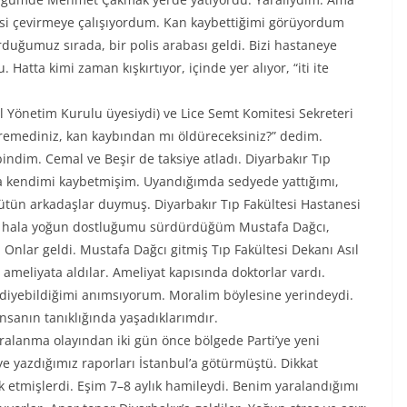
ksi çevirmeye çalışıyordum. Kan kaybettiğimi görüyordum
duğumuz sırada, bir polis arabası geldi. Bizi hastaneye
. Hatta kimi zaman kışkırtıyor, içinde yer alıyor, “iti ite
 Yönetim Kurulu üyesiydi) ve Lice Semt Komitesi Sekreteri
üremediniz, kan kaybından mı öldüreceksiniz?” dedim.
indim. Cemal ve Beşir de taksiye atladı. Diyarbakır Tıp
lda kendimi kaybetmişim. Uyandığımda sedyede yattığımı,
ütün arkadaşlar duymuş. Diyarbakır Tıp Fakültesi Hastanesi
, hala yoğun dostluğumu sürdürdüğüm Mustafa Dağcı,
 Onlar geldi. Mustafa Dağcı gitmiş Tıp Fakültesi Dekanı Asıl
meliyata aldılar. Ameliyat kapısında doktorlar vardı.
 diyebildiğimi anımsıyorum. Moralim böylesine yerindeydi.
insanın tanıklığında yaşadıklarımdır.
alanma olayından iki gün önce bölgede Parti’ye yeni
’ye yazdığımız raporları İstanbul’a götürmüştü. Dikkat
uk etmişlerdi. Eşim 7–8 aylık hamileydi. Benim yaralandığımı