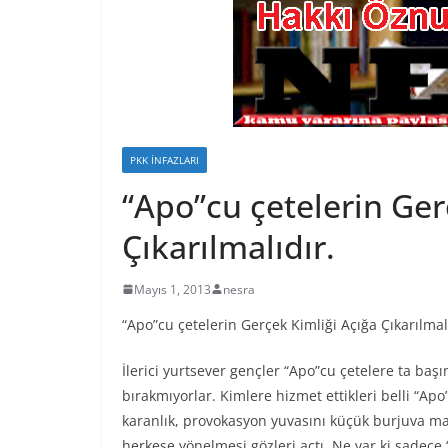
PKK İNFAZLARI
“Apo”cu çetelerin Ger
Çıkarılmalıdır.
Mayıs 1, 2013
nesra
“Apo”cu çetelerin Gerçek Kimliği Açığa Çıkarılmal
İlerici yurtsever gençler “Apo”cu çetelere ta başı
bırakmıyorlar. Kimlere hizmet ettikleri belli “Ap
karanlık, provokasyon yuvasını küçük burjuva mace
herkese yönelmesi gözleri açtı. Ne var ki sadece