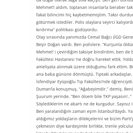
Mehmet’i aldım, toplanan insanlarla beraber ta
fakat bilincimi hiç kaybetmemiştim. Taksi durdur
götürmek istediler. Polis olaylara seyirci kalıyordu
kırdırma” politikası güdüyordu.
Olay sırasında yanımızda Cemal Bağcı (İGD Genel
Beşir Doğan vardı. Ben polislere. “Kurşunla öld
Mehmet’ i çevirdiğim taksiye bindirdim, ben de b
Fakültesi Hastanesi ‘ne doğru hareket ettik. Yo
ameliyata alınmak üzere olduğumu fark ettim. B
ana baba gününe dönmüştü. Tıptaki arkadaşlar
İsfendiyar Eyüpoğlu Tıp Fakültesi’nde öğrenciydi.
Duman’la konuşmuş, “Ağabeyimdir,” demiş. Beni a
Şuurum yerinde, “Ben ölsem bile TKP yaşasın!..”
Söylediklerim ne abartı ne de kurgudur. Sayısız 
Ben yaralandığım zaman eşim İstanbul’daydı. Yar
aldığımız yoldaşların dilekçelerini ve bizim Parti
çekmesin diye kardeşimle birlikte, trenle yolcul