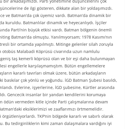
 bir arkadaşımızdı. Parti yönetimine düşüncelerini çok
şüncelerine de ilgi gösteren, dikkate alan bir yoldaşımızdı.
 Lice ve Batman’da çok üyemiz vardı. Batman’da dinamik bir
da kuruldu. Batmanlılar dinamik ve heyecanlıydı. İşçiler
rasında Parti’nin büyük etkisi vardı. Batman bölgenin önemli
 miting Batman’da olmuştu. Yanılmıyorsam; 1978 Kasımı’nın
resli bir ortamda yapılmıştı. Mitinge gelenler silah zoruyla
um otobüs Malabadi Köprüsü civarında uzun namlulu
 geniş taş kemerli köprüsü olan ve bir eşi daha bulunmayan
esi engellerle karşılaşmamıştım. Bütün engellemelere
ların kararlı tavırları olmak üzere, bütün arkadaşların
ki baskılar çok yönlü ve yoğundu. İGD Batman Şubesi basıldı,
unlandı. Evlerine, işyerlerine, İGD şubesine, Kürtler arasında
ıldı. Gencecik insanlar bir yandan kendilerini korumaya
an ödün vermeden kitle içinde Parti çalışmalarına devam
tman’daki eksiklerimizi ve zaaflarımızı örtmemelidir.
i örgütleniyorlardı. TKP’nin bölgede kararlı ve sabırlı olarak
u. Bu tedirginliklerin kimi zaman dalaşmalara vardığını iyi