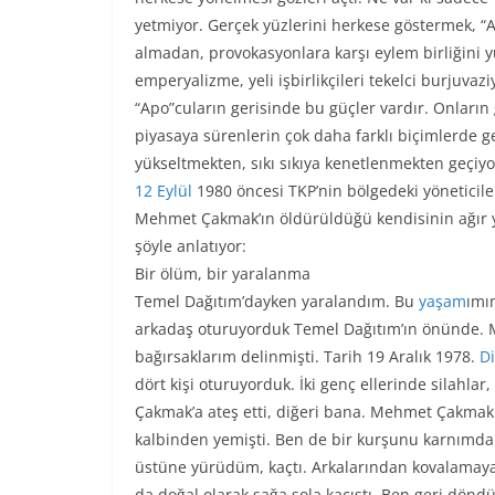
yetmiyor. Gerçek yüzlerini herkese göstermek, “Ap
almadan, provokasyonlara karşı eylem birliğini y
emperyalizme, yeli işbirlikçileri tekelci burjuva
“Apo”cuların gerisinde bu güçler vardır. Onların 
piyasaya sürenlerin çok daha farklı biçimlerde ge
yükseltmekten, sıkı sıkıya kenetlenmekten geçiyo
12 Eylül
1980 öncesi TKP’nin bölgedeki yönetici
Mehmet Çakmak’ın öldürüldüğü kendisinin ağır yar
şöyle anlatıyor:
Bir ölüm, bir yaralanma
Temel Dağıtım’dayken yaralandım. Bu
yaşam
ımı
arkadaş oturuyorduk Temel Dağıtım’ın önünde. 
bağırsaklarım delinmişti. Tarih 19 Aralık 1978.
Di
dört kişi oturuyorduk. İki genç ellerinde silahla
Çakmak’a ateş etti, diğeri bana. Mehmet Çakmak
kalbinden yemişti. Ben de bir kurşunu karnımdan
üstüne yürüdüm, kaçtı. Arkalarından kovalamaya
da doğal olarak sağa sola kaçıştı. Ben geri d