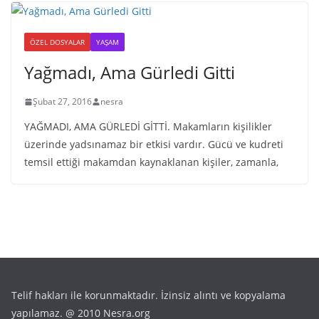
ÖZEL DOSYALAR
YAŞAM
Yağmadı, Ama Gürledi Gitti
Şubat 27, 2016
nesra
YAĞMADI, AMA GÜRLEDİ GİTTİ. Makamların kişilikler
üzerinde yadsınamaz bir etkisi vardır. Gücü ve kudreti
temsil ettiği makamdan kaynaklanan kişiler, zamanla,
Telif hakları ile korunmaktadır. İzinsiz alıntı ve kopyalama
yapılamaz. @ 2010 Nesra.org