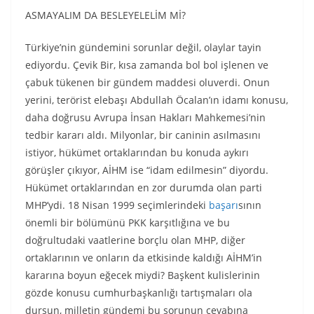
ASMAYALIM DA BESLEYELELİM Mİ?
Türkiye’nin gündemini sorunlar değil, olaylar tayin
ediyordu. Çevik Bir, kısa zamanda bol bol işlenen ve
çabuk tükenen bir gündem maddesi oluverdi. Onun
yerini, terörist elebaşı Abdullah Öcalan’ın idamı konusu,
daha doğrusu Avrupa İnsan Hakları Mahkemesi’nin
tedbir kararı aldı. Milyonlar, bir caninin asılmasını
istiyor, hükümet ortaklarından bu konuda aykırı
görüşler çıkıyor, AİHM ise “idam edilmesin” diyordu.
Hükümet ortaklarından en zor durumda olan parti
MHP’ydi. 18 Nisan 1999 seçimlerindeki
başarı
sının
önemli bir bölümünü PKK karşıtlığına ve bu
doğrultudaki vaatlerine borçlu olan MHP, diğer
ortaklarının ve onların da etkisinde kaldığı AİHM’in
kararına boyun eğecek miydi? Başkent kulislerinin
gözde konusu cumhurbaşkanlığı tartışmaları ola
dursun, milletin gündemi bu sorunun cevabına