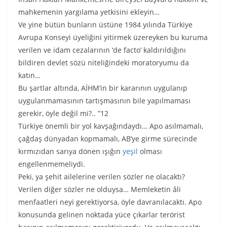
mahkemenin yargılama yetkisini ekleyin…
Ve yine bütün bunların üstüne 1984 yılında Türkiye
Avrupa Konseyi üyeliğini yitirmek üzereyken bu kuruma
verilen ve idam cezalarının ‘de facto’ kaldırıldığını
bildiren devlet sözü niteliğindeki moratoryumu da
katın…
Bu şartlar altında, AİHM’in bir kararının uygulanıp
uygulanmamasının tartışmasının bile yapılmaması
gerekir, öyle değil mi?.. ”12
Türkiye önemli bir yol kavşağındaydı… Apo asılmamalı,
çağdaş dünyadan kopmamalı, AB’ye girme sürecinde
kırmızıdan sarıya dönen ışığın
yeşil
olması
engellenmemeliydi.
Peki, ya şehit ailelerine verilen sözler ne olacaktı?
Verilen diğer sözler ne olduysa… Memleketin âli
menfaatleri neyi gerektiyorsa, öyle davranılacaktı. Apo
konusunda gelinen noktada yüce çıkarlar terörist