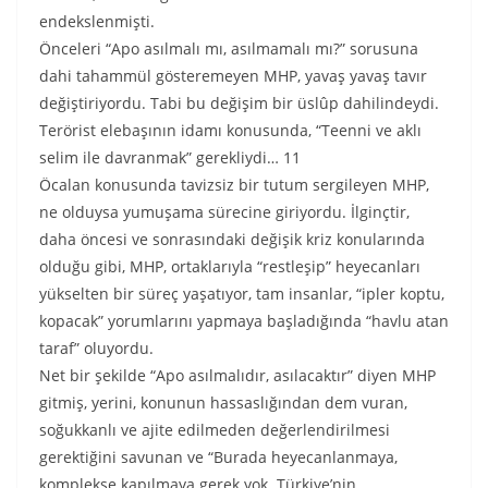
endekslenmişti.
Önceleri “Apo asılmalı mı, asılmamalı mı?” sorusuna
dahi tahammül gösteremeyen MHP, yavaş yavaş tavır
değiştiriyordu. Tabi bu değişim bir üslûp dahilindeydi.
Terörist elebaşının idamı konusunda, “Teenni ve aklı
selim ile davranmak” gerekliydi… 11
Öcalan konusunda tavizsiz bir tutum sergileyen MHP,
ne olduysa yumuşama sürecine giriyordu. İlginçtir,
daha öncesi ve sonrasındaki değişik kriz konularında
olduğu gibi, MHP, ortaklarıyla “restleşip” heyecanları
yükselten bir süreç yaşatıyor, tam insanlar, “ipler koptu,
kopacak” yorumlarını yapmaya başladığında “havlu atan
taraf” oluyordu.
Net bir şekilde “Apo asılmalıdır, asılacaktır” diyen MHP
gitmiş, yerini, konunun hassaslığından dem vuran,
soğukkanlı ve ajite edilmeden değerlendirilmesi
gerektiğini savunan ve “Burada heyecanlanmaya,
komplekse kapılmaya gerek yok. Türkiye’nin