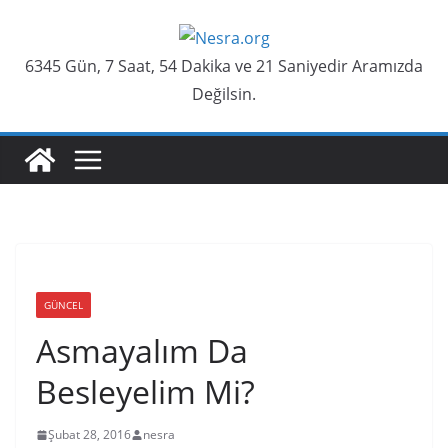
Skip
to
6345 Gün, 7 Saat, 54 Dakika ve 21 Saniyedir Aramızda
content
Değilsin.
GÜNCEL
Asmayalım Da
Besleyelim Mi?
Şubat 28, 2016
nesra