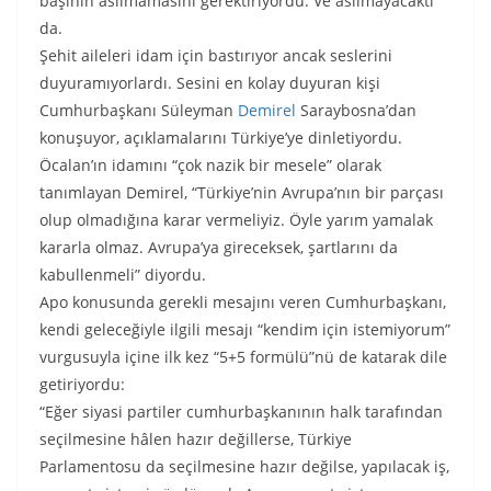
başının asılmamasını gerektiriyordu. Ve asılmayacaktı
da.
Şehit aileleri idam için bastırıyor ancak seslerini
duyuramıyorlardı. Sesini en kolay duyuran kişi
Cumhurbaşkanı Süleyman
Demirel
Saraybosna’dan
konuşuyor, açıklamalarını Türkiye’ye dinletiyordu.
Öcalan’ın idamını “çok nazik bir mesele” olarak
tanımlayan Demirel, “Türkiye’nin Avrupa’nın bir parçası
olup olmadığına karar vermeliyiz. Öyle yarım yamalak
kararla olmaz. Avrupa’ya gireceksek, şartlarını da
kabullenmeli” diyordu.
Apo konusunda gerekli mesajını veren Cumhurbaşkanı,
kendi geleceğiyle ilgili mesajı “kendim için istemiyorum”
vurgusuyla içine ilk kez “5+5 formülü”nü de katarak dile
getiriyordu:
“Eğer siyasi partiler cumhurbaşkanının halk tarafından
seçilmesine hâlen hazır değillerse, Türkiye
Parlamentosu da seçilmesine hazır değilse, yapılacak iş,