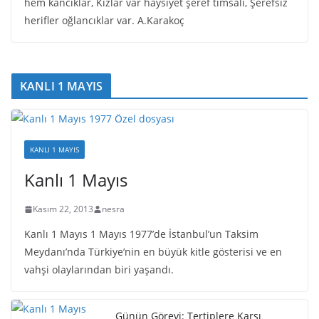
hem kancıklar, Kızlar var haysiyet şeref timsali, Şerefsiz
herifler oğlancıklar var. A.Karakoç
KANLI 1 MAYIS
KANLI 1 MAYIS
Kanlı 1 Mayıs
Kasım 22, 2013
nesra
Kanlı 1 Mayıs 1 Mayıs 1977’de İstanbul’un Taksim
Meydanı’nda Türkiye’nin en büyük kitle gösterisi ve en
vahşi olaylarından biri yaşandı.
Günün Görevi: Tertiplere Karşı