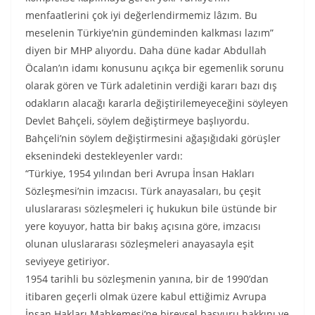
menfaatlerini çok iyi değerlendirmemiz lâzım. Bu
meselenin Türkiye’nin gündeminden kalkması lazım”
diyen bir MHP alıyordu. Daha düne kadar Abdullah
Öcalan’ın idamı konusunu açıkça bir egemenlik sorunu
olarak gören ve Türk adaletinin verdiği kararı bazı dış
odakların alacağı kararla değiştirilemeyeceğini söyleyen
Devlet Bahçeli, söylem değiştirmeye başlıyordu.
Bahçeli’nin söylem değiştirmesini ağaşığıdaki görüşler
eksenindeki destekleyenler vardı:
“Türkiye, 1954 yılından beri Avrupa İnsan Hakları
Sözleşmesi’nin imzacısı. Türk anayasaları, bu çeşit
uluslararası sözleşmeleri iç hukukun bile üstünde bir
yere koyuyor, hatta bir bakış açısına göre, imzacısı
olunan uluslararası sözleşmeleri anayasayla eşit
seviyeye getiriyor.
1954 tarihli bu sözleşmenin yanına, bir de 1990’dan
itibaren geçerli olmak üzere kabul ettiğimiz Avrupa
İnsan Hakları Mahkemesi’ne bireysel başvuru hakkını ve