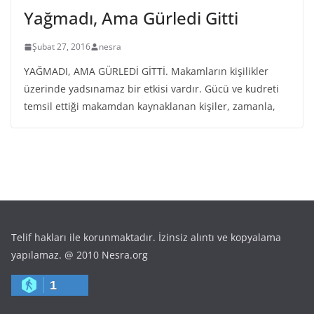
Yağmadı, Ama Gürledi Gitti
Şubat 27, 2016
nesra
YAĞMADI, AMA GÜRLEDİ GİTTİ. Makamların kişilikler
üzerinde yadsınamaz bir etkisi vardır. Gücü ve kudreti
temsil ettiği makamdan kaynaklanan kişiler, zamanla,
Telif hakları ile korunmaktadır. İzinsiz alıntı ve kopyalama
yapılamaz. @ 2010 Nesra.org
1