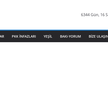
6344 Gün, 16 S
AR
PKK İNFAZLARI
YEŞIL
BAKI-YORUM
BIZE ULAŞI