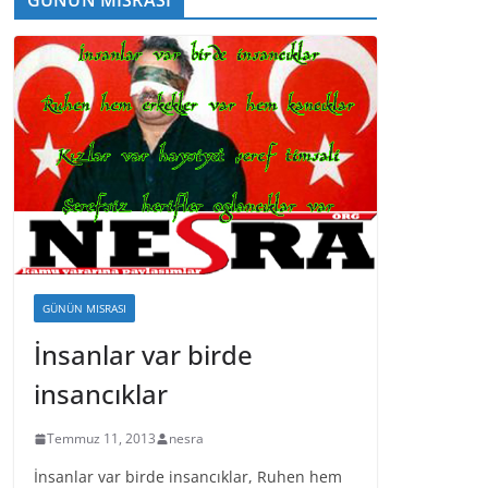
GÜNÜN MISRASI
İnsanlar var birde
insancıklar
Temmuz 11, 2013
nesra
İnsanlar var birde insancıklar, Ruhen hem