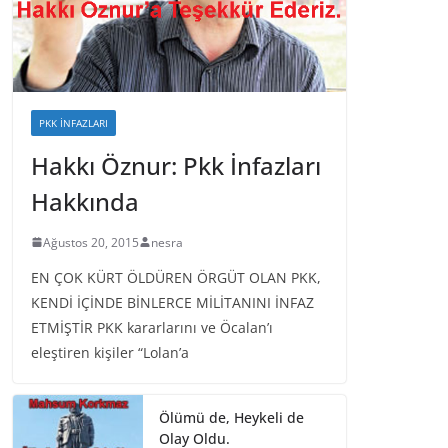
PKK İNFAZLARI
Hakkı Öznur: Pkk İnfazları
Hakkında
Ağustos 20, 2015
nesra
EN ÇOK KÜRT ÖLDÜREN ÖRGÜT OLAN PKK,
KENDİ İÇİNDE BİNLERCE MİLİTANINI İNFAZ
ETMİŞTİR PKK kararlarını ve Öcalan’ı
eleştiren kişiler “Lolan’a
Ölümü de, Heykeli de
Olay Oldu.