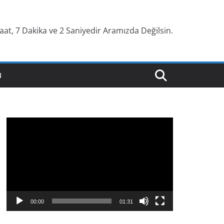
aat, 7 Dakika ve 3 Saniyedir Aramızda Değilsin.
N
V
i
d
e
o
o
y
00:00
01:31
n
a