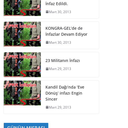
İnfaz Edildi.
Mart 30, 2013
KONGRA-GEL’de de
İnfazlar Devam Ediyor
Mart 30, 2013
23 Militanın İnfazı
Mart 29, 2013
Kandil Dağı’nda ‘Eve
Dönüş’ infazı Engin
Sincer
Mart 29, 2013
GÜNÜN MISRASI