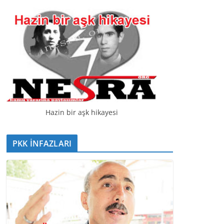
t
ı
c
ı
Hazin bir aşk hikayesi
PKK İNFAZLARI