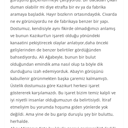
duman olabilir mi diye etrafta bir ev ya da fabrika
aramaya başladık. Hayır bozkırın ortasındaydık. Civarda
ne ev görünüyordu ne de fabrikaya benzer bir yapı.
Dostumuz, kendisiyle aynı fikirde olmadığımızı anlamış
ve bunun Kazıkurt’un işareti olduğu yönündeki
kanaatini pekiştirecek olaylar anlatıyor,daha önceki
gelişlerinden de benzer belirtiler gördüğünden
bahsediyordu. Ali Ağabeyle, bunun bir bulut
olduğundan emindik ama nasıl olup ta böyle dik
durduğunu izah edemiyorduk. Abay’ın görüşünü
kabullenir görünmekten başka çaremiz kalmamıştı.
Üstelik dostumuza göre Kazıkurt herkesi işaret
göstererek karşılamazdı. Bu işaret bizim temiz kalpli ve
iyi niyetli insanlar olduğumuzun da belirtisiydi. İtiraf
etmeliyim bu yorumda hoşuma giden yönlerde yok
değildi. Ama yine de bu garip duruşlu şey bir buluttu,
herhalde.