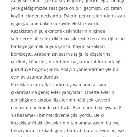
Abay Mirzanın “işte bu köyde geceyi geçireceğiz’’ dediği
yere geldiğimizde saat gece on biri geçmişti. Yol zaten
köyün içinden geçiyordu. Evlerin pencerelerinden sızan
ışığın gücüne bakılırsa köyde elektrik vardı.
Kazakistan’ın şu ekonomik sıkıntılarının içinde
şehirlerde bile elektrikler sık sık kesilirken elektriği olan
bir köye gelmek büyük şanstı. Köyün sokakları
bomboştu. Arabamızın sesi ve ışığı ile köşelerine
çekilmiş köpekler, birer birer başlarını kaldırıp ortalığı
gürültüye boğmuşlardı. Abay’ın yönlendirmesiyle bir
evin avlusunda durduk.
Kazaklar uzun yıllar çadırda yaşamanın acısını
çıkarırcasına geniş evler yapıyorlar. Elbette evlerin
genişliğinde akraba ilişkilerinin hâlâ çok kuvvetli
olmasının önemi de çok fazla. Evin önündeki eyvana 8–
10 basamaklı bir merdivenle çıkılıyordu. Belki
Kazakistan’daki köy evlerinin tamamına yakını bu eve
benziyordu. Tek katlı geniş bir evdi burası. Evde hiç ışık