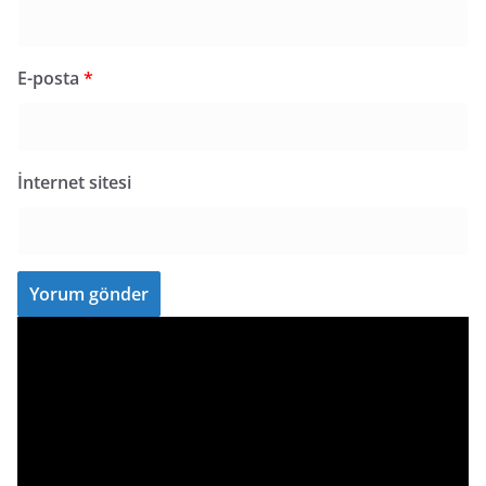
E-posta
*
İnternet sitesi
V
i
d
e
o
o