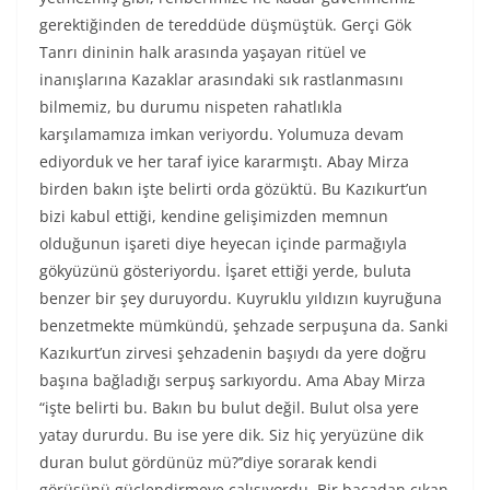
gerektiğinden de tereddüde düşmüştük. Gerçi Gök
Tanrı dininin halk arasında yaşayan ritüel ve
inanışlarına Kazaklar arasındaki sık rastlanmasını
bilmemiz, bu durumu nispeten rahatlıkla
karşılamamıza imkan veriyordu. Yolumuza devam
ediyorduk ve her taraf iyice kararmıştı. Abay Mirza
birden bakın işte belirti orda gözüktü. Bu Kazıkurt’un
bizi kabul ettiği, kendine gelişimizden memnun
olduğunun işareti diye heyecan içinde parmağıyla
gökyüzünü gösteriyordu. İşaret ettiği yerde, buluta
benzer bir şey duruyordu. Kuyruklu yıldızın kuyruğuna
benzetmekte mümkündü, şehzade serpuşuna da. Sanki
Kazıkurt’un zirvesi şehzadenin başıydı da yere doğru
başına bağladığı serpuş sarkıyordu. Ama Abay Mirza
“işte belirti bu. Bakın bu bulut değil. Bulut olsa yere
yatay dururdu. Bu ise yere dik. Siz hiç yeryüzüne dik
duran bulut gördünüz mü?’’diye sorarak kendi
görüşünü güçlendirmeye çalışıyordu. Bir bacadan çıkan