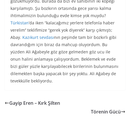
gözükmüyordu. Burada da bizi ev sahibinin iki köpeği
karşılamıştı. Şu bozkırın ortasında gece yarısı kalma
ihtimalimizin bulunduğu evde kimse yok muydu?
Türkistan
’da iken “kalacağımız yerlere telefonla haber
verelim’’ teklifimize “gerek yok diyerek” karşı çıkmıştı;
Abay.
Kazıkurt sevdası
nın peşinde tam bir bozkırlı gibi
davrandığım için biraz da mahcup oluyordum. Bu
yüzden Ali Ağabeyle göz göze gelmeden göz ucu ile
onun halini anlamaya çalışıyordum. Beklemek ve evde
bizi güler yüzle karşılayabilecek birilerinin bulunmasını
dilemekten başka yapacak bir şey yoktu. Ali Ağabey de
tevekkülle bekliyordu.
Gayip Eren – Kırk Şilten
Törenin Gücü