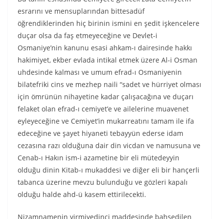
esrarını ve mensuplarından bittesadüf
öğrendiklerinden hiç birinin ismini en şedit işkencelere
duçar olsa da faş etmeyeceğine ve Devlet-i
Osmaniye’nin kanunu esasi ahkam-ı dairesinde hakkı
hakimiyet, ekber evlada intikal etmek üzere Al-i Osman
uhdesinde kalması ve umum efrad-ı Osmaniyenin
bilatefriki cins ve mezhep naili “sadet ve hürriyet olması
için ömrünün nihayetine kadar çalışacağına ve duçarı
felaket olan efrad-ı cemiyet’e ve ailelerine muavenet
eyleyeceğine ve Cemiyet’in mukarreatını tamam ile ifa
edeceğine ve şayet hiyaneti tebayyün ederse idam
cezasına razı olduğuna dair din vicdan ve namusuna ve
Cenab-ı Hakın ism-i azametine bir eli mütedeyyin
olduğu dinin Kitab-ı mukaddesi ve diğer eli bir hançerli
tabanca üzerine mevzu bulunduğu ve gözleri kapalı
olduğu halde ahd-ü kasem ettirilecekti.
Nizamnamenin yirmiyedinci maddesinde bahsedilen