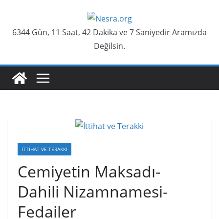
Skip
to
6344 Gün, 11 Saat, 42 Dakika ve 8 Saniyedir Aramızda
content
Değilsin.
İTTIHAT VE TERAKKI
Cemiyetin Maksadı-
Dahili Nizamnamesi-
Fedailer