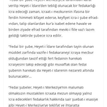
verilip Heyet-i İdare’den tebliğ olunacak bir fedakarlığı
icra edeceği zaman, icraat-ı mezkurenin ifasına bir
ferdin himmeti kifayet ederse, keyfiyet icra-i şube efrad-
ından, talip olanlardan kur’a isabet edene havale ve
birden ziyade efrad tarafından mevki-i fiile vaz’ı lazım
geldiği taktirde şubece icra edilir.
“Fedai bir şube, Heyet-i İdare tarafından tayin olunan
müddet zarfında vazife-i fedakaraneyi icraya mecbur
olduğundan tavzif ettiği fert fedainin harekatı
icraiyesini takip edeceği gibi muvaffak olan fedai
şubenin harekatı da Heyet-i idarenin nezareti altında
bulunacaktır…
“Fedai şubeler, Heyet-i Merkeziye’nin malumatı
olmaksızın mustakilen icraata mezun olmayıp yalnız
icra edecekleri fedakarlık hakkında sair şuebat-ı esasiye
gibi Heyet-i Merkeziye’ye teklifat ve ihtaratta