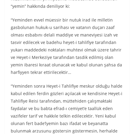
“yemin” hakkında deniliyor ki:
“Yeminden evvel müessir bir nutuk irad ile milletin
gasbolunan hukuk-u sarihası ve vatanın duçarı zaaf
olması esbabını delali maddiye ve maneviyesi izah ve
tasvir edilecek ve badehu heyet-i tahlifiye tarafından
yukarı maddedeki noktaları muhtevi olmak üzere tahrir
ve Heyet-i Merkeziye tarafından tasdik edilmiş olan
yemin ibaresi kıraat olunacak ve kabul olunan şahsa da
harfiyyen tekrar ettirilecektir…
“Yeminden sonra Heyet-i Tahlifiye meskur olduğu halde
kabul edilen ferdin gözleri açılacak ve kendisine Heyet-i
Tahlifiye Reisi tarafından, müttehiden çalışmaktaki
faydalar ve bu babta efrad-ı cemiyet’e taallük eden
vazifeler tarif ve hakkıle telkin edilecektir. Yeni kabul
olunan fert bade’lyemin bazı ifadat ve beyanatta
bulunmak arzusunu göstersin göstermesin, herhalde