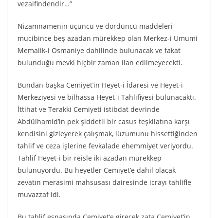
vezaifindendir…”
Nizamnamenin üçüncü ve dördüncü maddeleri
mucibince beş azadan mürekkep olan Merkez-i Umumi
Memalik-i Osmaniye dahilinde bulunacak ve fakat
bulunduğu mevki hiçbir zaman ilan edilmeyecekti.
Bundan başka Cemiyet’in Heyet-i İdaresi ve Heyet-i
Merkeziyesi ve bilhassa Heyet-i Tahlifiyesi bulunacaktı.
İttihat ve Terakki Cemiyeti istibdat devrinde
Abdülhamid’in pek şiddetli bir casus teşkilatına karşı
kendisini gizleyerek çalışmak, lüzumunu hissettiğinden
tahlif ve ceza işlerine fevkalade ehemmiyet veriyordu.
Tahlif Heyet-i bir reisle iki azadan mürekkep
bulunuyordu. Bu heyetler Cemiyet’e dahil olacak
zevatın merasimi mahsusası dairesinde icrayı tahlifle
muvazzaf idi.
Bu tahlif esnasında Cemiyet’e girecek zata Cemiyet’in