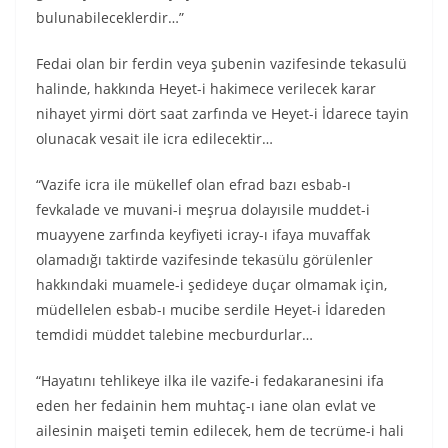
bulunabileceklerdir…”
Fedai olan bir ferdin veya şubenin vazifesinde tekasulü
halinde, hakkında Heyet-i hakimece verilecek karar
nihayet yirmi dört saat zarfında ve Heyet-i İdarece tayin
olunacak vesait ile icra edilecektir…
“Vazife icra ile mükellef olan efrad bazı esbab-ı
fevkalade ve muvani-i meşrua dolayısile muddet-i
muayyene zarfında keyfiyeti icray-ı ifaya muvaffak
olamadığı taktirde vazifesinde tekasülu görülenler
hakkındaki muamele-i şedideye duçar olmamak için,
müdellelen esbab-ı mucibe serdile Heyet-i İdareden
temdidi müddet talebine mecburdurlar…
“Hayatını tehlikeye ilka ile vazife-i fedakaranesini ifa
eden her fedainin hem muhtaç-ı iane olan evlat ve
ailesinin maişeti temin edilecek, hem de tecrüme-i hali