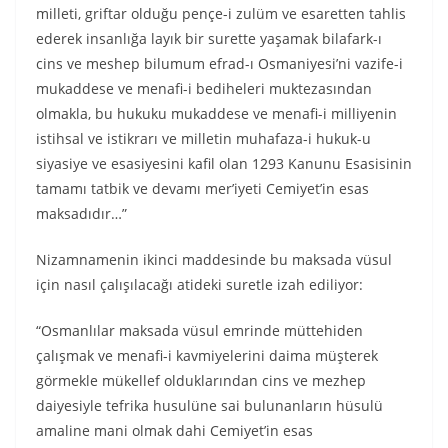
milleti, griftar olduğu pençe-i zulüm ve esaretten tahlis
ederek insanlığa layık bir surette yaşamak bilafark-ı
cins ve meshep bilumum efrad-ı Osmaniyesi’ni vazife-i
mukaddese ve menafi-i bediheleri muktezasından
olmakla, bu hukuku mukaddese ve menafi-i milliyenin
istihsal ve istikrarı ve milletin muhafaza-i hukuk-u
siyasiye ve esasiyesini kafil olan 1293 Kanunu Esasisinin
tamamı tatbik ve devamı mer’iyeti Cemiyet’in esas
maksadıdır…”
Nizamnamenin ikinci maddesinde bu maksada vüsul
için nasıl çalışılacağı atideki suretle izah ediliyor:
“Osmanlılar maksada vüsul emrinde müttehiden
çalışmak ve menafi-i kavmiyelerini daima müşterek
görmekle mükellef olduklarından cins ve mezhep
daiyesiyle tefrika husulüne sai bulunanların hüsulü
amaline mani olmak dahi Cemiyet’in esas