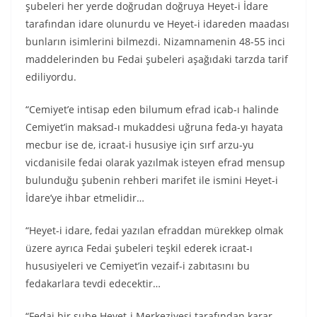
şubeleri her yerde doğrudan doğruya Heyet-i İdare
tarafından idare olunurdu ve Heyet-i idareden maadası
bunların isimlerini bilmezdi. Nizamnamenin 48-55 inci
maddelerinden bu Fedai şubeleri aşağıdaki tarzda tarif
ediliyordu.
“Cemiyet’e intisap eden bilumum efrad icab-ı halinde
Cemiyet’in maksad-ı mukaddesi uğruna feda-yı hayata
mecbur ise de, icraat-i hususiye için sırf arzu-yu
vicdanisile fedai olarak yazılmak isteyen efrad mensup
bulunduğu şubenin rehberi marifet ile ismini Heyet-i
İdare’ye ihbar etmelidir…
“Heyet-i idare, fedai yazılan efraddan mürekkep olmak
üzere ayrıca Fedai şubeleri teşkil ederek icraat-ı
hususiyeleri ve Cemiyet’in vezaif-i zabıtasını bu
fedakarlara tevdi edecektir…
“Fedai bir şube Heyet-i Merkeziyesi tarafından karar