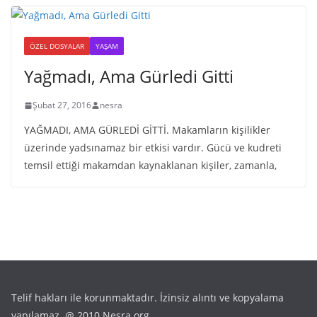
ÖZEL DOSYALAR
YAŞAM
Yağmadı, Ama Gürledi Gitti
Şubat 27, 2016
nesra
YAĞMADI, AMA GÜRLEDİ GİTTİ. Makamların kişilikler
üzerinde yadsınamaz bir etkisi vardır. Gücü ve kudreti
temsil ettiği makamdan kaynaklanan kişiler, zamanla,
Telif hakları ile korunmaktadır. İzinsiz alıntı ve kopyalama
yapılamaz. @ 2010 Nesra.org