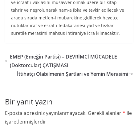
ve icraat-ı vakıasını musavver olmak üzere bir kitap
tahrir ve neşrolunarak nam-a ibka ve tevkir edilecek ve
arada sırada metfen-i mubarekine gidilerek heyetçe
nutuklar irat ve esraf-ı fedakaranesi yad ve tezkar
suretile merasimi mahsus ihtiraniye icra kılınacaktır.
EMEP (Emeğin Partisi) – DEVRİMCİ MÜCADELE
(Doktorcular) ÇATIŞMASI
İttihatçı Olabilmenin Şartları ve Yemin Merasimi
Bir yanıt yazın
E-posta adresiniz yayınlanmayacak.
Gerekli alanlar
*
ile
işaretlenmişlerdir