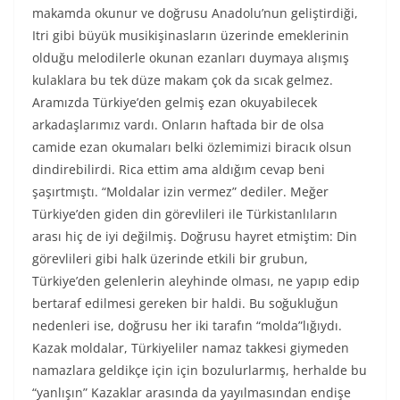
makamda okunur ve doğrusu Anadolu’nun geliştirdiği,
Itri gibi büyük musikişinasların üzerinde emeklerinin
olduğu melodilerle okunan ezanları duymaya alışmış
kulaklara bu tek düze makam çok da sıcak gelmez.
Aramızda Türkiye’den gelmiş ezan okuyabilecek
arkadaşlarımız vardı. Onların haftada bir de olsa
camide ezan okumaları belki özlemimizi biracık olsun
dindirebilirdi. Rica ettim ama aldığım cevap beni
şaşırtmıştı. “Moldalar izin vermez” dediler. Meğer
Türkiye’den giden din görevlileri ile Türkistanlıların
arası hiç de iyi değilmiş. Doğrusu hayret etmiştim: Din
görevlileri gibi halk üzerinde etkili bir grubun,
Türkiye’den gelenlerin aleyhinde olması, ne yapıp edip
bertaraf edilmesi gereken bir haldi. Bu soğukluğun
nedenleri ise, doğrusu her iki tarafın “molda”lığıydı.
Kazak moldalar, Türkiyeliler namaz takkesi giymeden
namazlara geldikçe için için bozulurlarmış, herhalde bu
“yanlışın” Kazaklar arasında da yayılmasından endişe