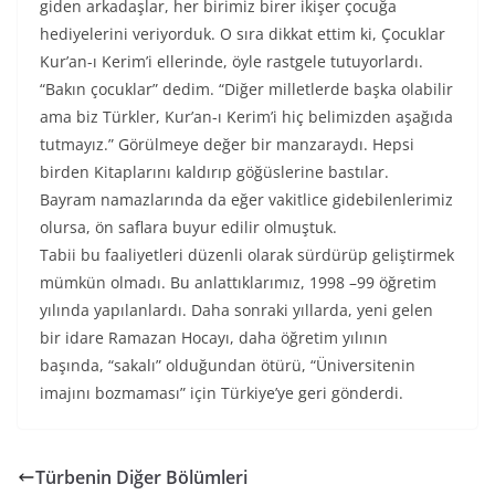
giden arkadaşlar, her birimiz birer ikişer çocuğa
hediyelerini veriyorduk. O sıra dikkat ettim ki, Çocuklar
Kur’an-ı Kerim’i ellerinde, öyle rastgele tutuyorlardı.
“Bakın çocuklar” dedim. “Diğer milletlerde başka olabilir
ama biz Türkler, Kur’an-ı Kerim’i hiç belimizden aşağıda
tutmayız.” Görülmeye değer bir manzaraydı. Hepsi
birden Kitaplarını kaldırıp göğüslerine bastılar.
Bayram namazlarında da eğer vakitlice gidebilenlerimiz
olursa, ön saflara buyur edilir olmuştuk.
Tabii bu faaliyetleri düzenli olarak sürdürüp geliştirmek
mümkün olmadı. Bu anlattıklarımız, 1998 –99 öğretim
yılında yapılanlardı. Daha sonraki yıllarda, yeni gelen
bir idare Ramazan Hocayı, daha öğretim yılının
başında, “sakalı” olduğundan ötürü, “Üniversitenin
imajını bozmaması” için Türkiye’ye geri gönderdi.
Türbenin Diğer Bölümleri