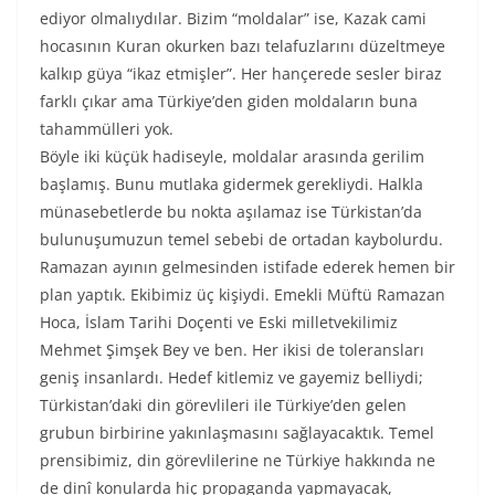
ediyor olmalıydılar. Bizim “moldalar” ise, Kazak cami
hocasının Kuran okurken bazı telafuzlarını düzeltmeye
kalkıp güya “ikaz etmişler”. Her hançerede sesler biraz
farklı çıkar ama Türkiye’den giden moldaların buna
tahammülleri yok.
Böyle iki küçük hadiseyle, moldalar arasında gerilim
başlamış. Bunu mutlaka gidermek gerekliydi. Halkla
münasebetlerde bu nokta aşılamaz ise Türkistan’da
bulunuşumuzun temel sebebi de ortadan kaybolurdu.
Ramazan ayının gelmesinden istifade ederek hemen bir
plan yaptık. Ekibimiz üç kişiydi. Emekli Müftü Ramazan
Hoca, İslam Tarihi Doçenti ve Eski milletvekilimiz
Mehmet Şimşek Bey ve ben. Her ikisi de toleransları
geniş insanlardı. Hedef kitlemiz ve gayemiz belliydi;
Türkistan’daki din görevlileri ile Türkiye’den gelen
grubun birbirine yakınlaşmasını sağlayacaktık. Temel
prensibimiz, din görevlilerine ne Türkiye hakkında ne
de dinî konularda hiç propaganda yapmayacak,