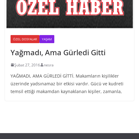
ÖZEL DOSYALAR
YAŞAM
Yağmadı, Ama Gürledi Gitti
Şubat 27, 2016
nesra
YAĞMADI, AMA GÜRLEDİ GİTTİ. Makamların kişilikler
üzerinde yadsınamaz bir etkisi vardır. Gücü ve kudreti
temsil ettiği makamdan kaynaklanan kişiler, zamanla,