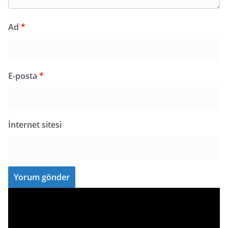
Ad
*
E-posta
*
İnternet sitesi
V
i
d