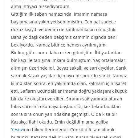
alma ihtiyacı hissediyordum.
Gittiğim ilk sabah namazında, imamın namaza
başlamasına yakın yetişebilmiştim. Cemaat sadece
dokuz kişiydi ve benim de katılmamla on olmuştuk.
Bana yoldaşlık eden bekçimiz caminin dışında beni
bekliyordu. Namaz bitince hemen ayrılmıştım.
Bir kaç gün sonra daha erken gitmiştim. İhtiyarlardan
bir kaçı ile tanışma imkanı bulmuştum. Yaş ortalamaları
altmışın üzerinde idi. Beyaz sakallı ve sarıklıydılar. Sarık
sarmak Kazak yaşlıları için ayrı bir onurdu sanki. Namaz
kılındıktan sonra, en yakınımda olan, kalmam için işaret
etti. Safların ucundakiler imama doğru yaklaşarak küçük
bir daire oluşturuverdiler. Sıranın sağ yanında oturan
İhlas suresini okumaya başladı. Üç kez tekrarladıktan
sonra sıra onun yanındakine geçmişti. O da kısa bir
Kazakça ilahi okudu. Emin değildim ama galiba
Yesevî
nin hikmetlerindendi. Çünkü dili tam olarak
bugünkü Kazakça değildi. Kimi Kuran okuyarak kimisi