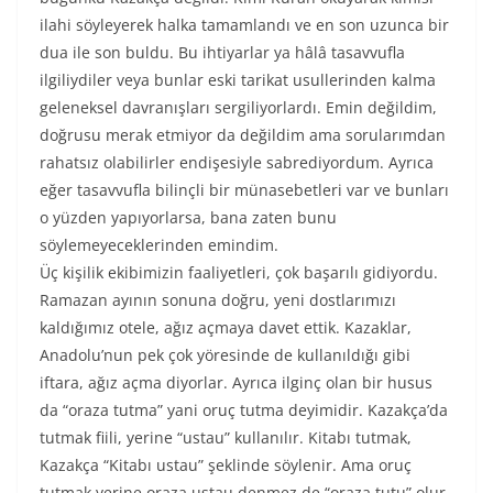
ilahi söyleyerek halka tamamlandı ve en son uzunca bir
dua ile son buldu. Bu ihtiyarlar ya hâlâ tasavvufla
ilgiliydiler veya bunlar eski tarikat usullerinden kalma
geleneksel davranışları sergiliyorlardı. Emin değildim,
doğrusu merak etmiyor da değildim ama sorularımdan
rahatsız olabilirler endişesiyle sabrediyordum. Ayrıca
eğer tasavvufla bilinçli bir münasebetleri var ve bunları
o yüzden yapıyorlarsa, bana zaten bunu
söylemeyeceklerinden emindim.
Üç kişilik ekibimizin faaliyetleri, çok başarılı gidiyordu.
Ramazan ayının sonuna doğru, yeni dostlarımızı
kaldığımız otele, ağız açmaya davet ettik. Kazaklar,
Anadolu’nun pek çok yöresinde de kullanıldığı gibi
iftara, ağız açma diyorlar. Ayrıca ilginç olan bir husus
da “oraza tutma” yani oruç tutma deyimidir. Kazakça’da
tutmak fiili, yerine “ustau” kullanılır. Kitabı tutmak,
Kazakça “Kitabı ustau” şeklinde söylenir. Ama oruç
tutmak yerine oraza ustau denmez de “oraza tutu” olur.