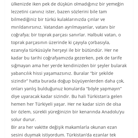
ülkenizde iken pek de düşkün olmadığınız bir yemeğin
lezzetini canınız ister, bazen sözlerini bile tam
bilmediğiniz bir türkü kulaklarınızda çınlar ve
mırıldanırsınız. Vatandan ayrılmayanlar, vatanı bir
coğrafya; bir toprak parçası sanırlar. Halbuki vatan, o
toprak parçasının üzerinde ki çayıyla çorbasıyla,
ezanıyla türküsüyle herşeyi ile bir bütündür. Her ne
kadar bu tarihi coğrafyamızda gezerken, pek de tarife
sığmayan ama her yerde kendinizden bir şeyler bularak
yabancılık hissi yaşamazsınız. Buralar “bir şekilde
sizindir” hatta burada doğup büyüyenlerden daha çok,
onları yanlış bulduğunuz konularda “böyle yapmayın”
diye uyaracak kadar sizindir. Bu hali Türkistan’a gelen
hemen her Türkiyeli yaşar. Her ne kadar sizin de olsa
bir özlem, sürekli yüreğinizin bir kenarında Anadolu’yu
solur durur.
Bir ara her vakitte değişik makamlarla okunan ezan
sesini duymak istiyordum. Türkistan’da ezanlar tek