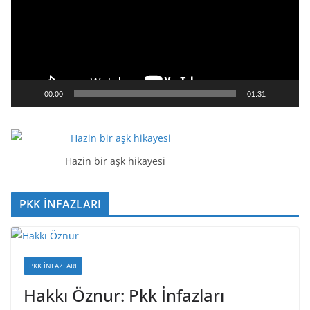
e
o
o
y
n
a
00:00
01:31
t
ı
c
ı
Hazin bir aşk hikayesi
PKK İNFAZLARI
PKK İNFAZLARI
Hakkı Öznur: Pkk İnfazları