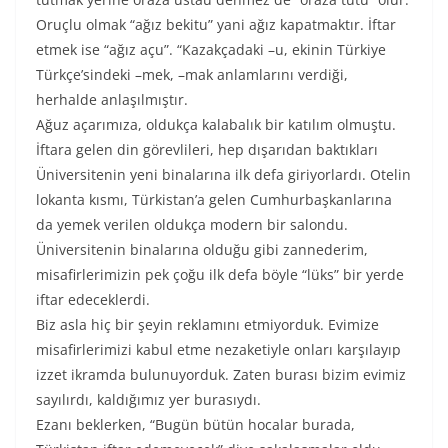
Oruçlu olmak “ağız bekitu” yani ağız kapatmaktır. İftar
etmek ise “ağız açu”. “Kazakçadaki –u, ekinin Türkiye
Türkçe’sindeki –mek, –mak anlamlarını verdiği,
herhalde anlaşılmıştır.
Ağuz açarımıza, oldukça kalabalık bir katılım olmuştu.
İftara gelen din görevlileri, hep dışarıdan baktıkları
Üniversitenin yeni binalarına ilk defa giriyorlardı. Otelin
lokanta kısmı, Türkistan’a gelen Cumhurbaşkanlarına
da yemek verilen oldukça modern bir salondu.
Üniversitenin binalarına olduğu gibi zannederim,
misafirlerimizin pek çoğu ilk defa böyle “lüks” bir yerde
iftar edeceklerdi.
Biz asla hiç bir şeyin reklamını etmiyorduk. Evimize
misafirlerimizi kabul etme nezaketiyle onları karşılayıp
izzet ikramda bulunuyorduk. Zaten burası bizim evimiz
sayılırdı, kaldığımız yer burasıydı.
Ezanı beklerken, “Bugün bütün hocalar burada,