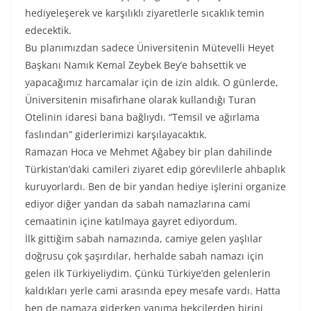
hediyeleşerek ve karşılıklı ziyaretlerle sıcaklık temin
edecektik.
Bu planımızdan sadece Üniversitenin Mütevelli Heyet
Başkanı Namık Kemal Zeybek Bey’e bahsettik ve
yapacağımız harcamalar için de izin aldık. O günlerde,
Üniversitenin misafirhane olarak kullandığı Turan
Otelinin idaresi bana bağlıydı. “Temsil ve ağırlama
faslından” giderlerimizi karşılayacaktık.
Ramazan Hoca ve Mehmet Ağabey bir plan dahilinde
Türkistan’daki camileri ziyaret edip görevlilerle ahbaplık
kuruyorlardı. Ben de bir yandan hediye işlerini organize
ediyor diğer yandan da sabah namazlarına cami
cemaatinin içine katılmaya gayret ediyordum.
İlk gittiğim sabah namazında, camiye gelen yaşlılar
doğrusu çok şaşırdılar, herhalde sabah namazı için
gelen ilk Türkiyeliydim. Çünkü Türkiye’den gelenlerin
kaldıkları yerle cami arasında epey mesafe vardı. Hatta
ben de namaza giderken yanıma bekçilerden birini