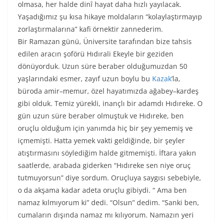
olmasa, her halde dinî hayat daha hızlı yayılacak.
Yaşadığımız şu kısa hikaye moldaların “kolaylaştırmayıp
zorlaştırmalarına” kafi örnektir zannederim.
Bir Ramazan günü, Üniversite tarafından bize tahsis
edilen aracın şoförü Hıdırali Ekeyle bir geziden
dönüyorduk. Uzun süre beraber olduğumuzdan 50
yaşlarındaki esmer, zayıf uzun boylu bu
Kazak
’la,
büroda amir–memur, özel hayatımızda ağabey–kardeş
gibi olduk. Temiz yürekli, inançlı bir adamdı Hıdıreke. O
gün uzun süre beraber olmuştuk ve Hıdıreke, ben
oruçlu olduğum için yanımda hiç bir şey yememiş ve
içmemişti. Hatta yemek vakti geldiğinde, bir şeyler
atıştırmasını söylediğim halde gitmemişti. İftara yakın
saatlerde, arabada giderken “Hıdıreke sen niye oruç
tutmuyorsun” diye sordum. Oruçluya saygısı sebebiyle,
o da akşama kadar adeta oruçlu gibiydi. “ Ama ben
namaz kılmıyorum ki” dedi. “Olsun” dedim. “Sanki ben,
cumaların dışında namaz mı kılıyorum. Namazın yeri