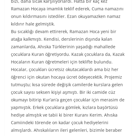
bizi, daha sıcak karşılıyorlardı. Hatta bir kaç kez
Ramazan Hocaya imamlık teklif ederek, Cuma namazını
onun kıldırmasını istediler. Ezan okuyamazken namaz
kıldırır hale gelmiştik.
Bu sıcaklığı devam ettirerek, Ramazan Hoca yeni bir
atağa kalkmıştı. Kendisi, derslerinin dışında kalan
zamanlarda, Ahıska Türklerinin yaşadığı mahallede
çocuklara Kuran öğretiyordu. Kazak çocuklara da, Kazak
Hocaların Kuran öğretmeleri için teklifte bulundu.
Hocalar, çocukları ücretsiz okutacaklardı ama biz her
öğrenci için okutan hocaya ücret ödeyecektik. Projemiz
tutmuştu; kısa sürede değişik camilerde kurslara gelen
çocuk sayısı seksen kişiyi aşmıştı. Bir iki camide cüz
okumayı bitirip Kur’an’a geçen çocuklar için merasim de
yapmıştık. Erkek çocuklara gömlek, kızlara başörtüsü
hediye almıştık ve tabii ki birer Kuranı Kerim. Ahıska
Camiindeki törende on kadar çocuk hediyelerini
almışlardı. Ahıskalıların ileri gelenleri, bizimle beraber