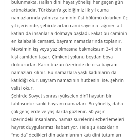
bulunmakta. Halkın dini hayat yönelişi her geçen gün
artmaktadır. Türkistan’a geldiğimiz ilk yıl cuma
namazlarında yalnızca caminin üst bölümü dolarken üç
yıl içerisinde, şehirde artan cami sayısına rağmen alt
katları da insanlarla dolmaya başladı. Fakat bu caminin
en kalabalık cemaati, bayram namazlarında toplanır.
Mevsimin kış veya yaz olmasına bakmaksızın 3–4 bin
kişi camiden taşar, Çimkent yolunu boydan boya
doldururlar. Karın buzun üzerinde de olsa bayram
namazları kılınır. Bu namazlara yaşlı kadınların da
katıldığı olur. Bayram namazının hutbesini ise, şehrin
valisi okur.
Şehirde Sovyet sonrası yükselen dinî hayatın bir
tablosudur sanki bayram namazları. Bu yöneliş, daha
çok gençlerde ve yaşlılarda gözlenir. 50 yaşın
üzerindeki insanların, namaz surelerini ezberlemeleri,
hayret duygularımızı kabartıyor. Hele şu Kazakların
“molda” dedikleri din adamlarının katı dinî tutumları