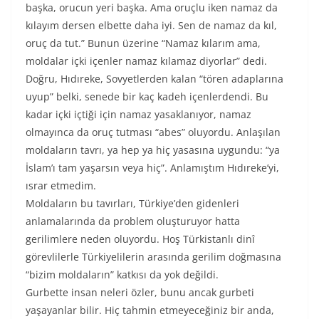
başka, orucun yeri başka. Ama oruçlu iken namaz da
kılayım dersen elbette daha iyi. Sen de namaz da kıl,
oruç da tut.” Bunun üzerine “Namaz kılarım ama,
moldalar içki içenler namaz kılamaz diyorlar” dedi.
Doğru, Hıdıreke, Sovyetlerden kalan “tören adaplarına
uyup” belki, senede bir kaç kadeh içenlerdendi. Bu
kadar içki içtiği için namaz yasaklanıyor, namaz
olmayınca da oruç tutması “abes” oluyordu. Anlaşılan
moldaların tavrı, ya hep ya hiç yasasına uygundu: “ya
İslam’ı tam yaşarsın veya hiç”. Anlamıştım Hıdıreke’yi,
ısrar etmedim.
Moldaların bu tavırları, Türkiye’den gidenleri
anlamalarında da problem oluşturuyor hatta
gerilimlere neden oluyordu. Hoş Türkistanlı dinî
görevlilerle Türkiyelilerin arasında gerilim doğmasına
“bizim moldaların” katkısı da yok değildi.
Gurbette insan neleri özler, bunu ancak gurbeti
yaşayanlar bilir. Hiç tahmin etmeyeceğiniz bir anda,