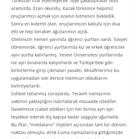
Türkistan iftar edemeyecek” diye şakalaşmalar oldu
aramızda. Ezan okundu, Kazak töresince hepimiz
oruçlarımızı açmak için ezanın bitmesini bekledik.
Sonra en kıdemli olan, oruçlarımızın kabulü için dua
etti ve hep beraber ağızlarımızı açtık.
Otelimizin hemen yanında öğrenci yurtları vardı. Sovyet
döneminde, öğrenci yurtlarında kız ve erkek öğrenciler
aynı yurtta kalırlarmış. Yesevi Üniversitesi yurtlarında
ise ayrı binalarda kalıyorlardı ve Türkiye’deki gibi
birbirlerine girip çıkmaları yasaktı. Misafirlerimiz bu
uygulamadan son derece memnun olduklarını
belirtiyorlardı.
Sohbet tatlanmış sürüyordu. Teravih namazının
vaktinin yaklaştığını hatırlatarak müsaade istediler.
Davetimize icabet ettikleri için her birine ayrı ayrı
teşekkür ederek dış kapıya kadar saygıyla uğurladık.
Bu iftar, “moldaların” ilişkileri açısından tam bir dönüm
noktası olmuştu. Artık Cuma namazlarına gittiğimizde