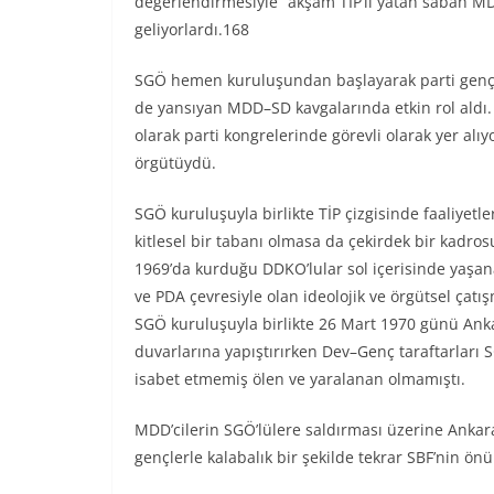
değerlendirmesiyle “akşam TİP’li yatan sabah MDD
geliyorlardı.168
SGÖ hemen kuruluşundan başlayarak parti gençli
de yansıyan MDD–SD kavgalarında etkin rol aldı. 
olarak parti kongrelerinde görevli olarak yer alıyor,
örgütüydü.
SGÖ kuruluşuyla birlikte TİP çizgisinde faaliyet
kitlesel bir tabanı olmasa da çekirdek bir kadros
1969’da kurduğu DDKO’lular sol içerisinde yaşan
ve PDA çevresiyle olan ideolojik ve örgütsel çat
SGÖ kuruluşuyla birlikte 26 Mart 1970 günü Ankara
duvarlarına yapıştırırken Dev–Genç taraftarları 
isabet etmemiş ölen ve yaralanan olmamıştı.
MDD’cilerin SGÖ’lülere saldırması üzerine Ankara’
gençlerle kalabalık bir şekilde tekrar SBF’nin ön