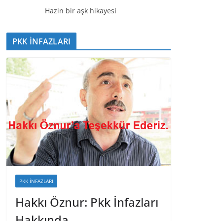
Hazin bir aşk hikayesi
PKK İNFAZLARI
PKK İNFAZLARI
Hakkı Öznur: Pkk İnfazları
Hakkında