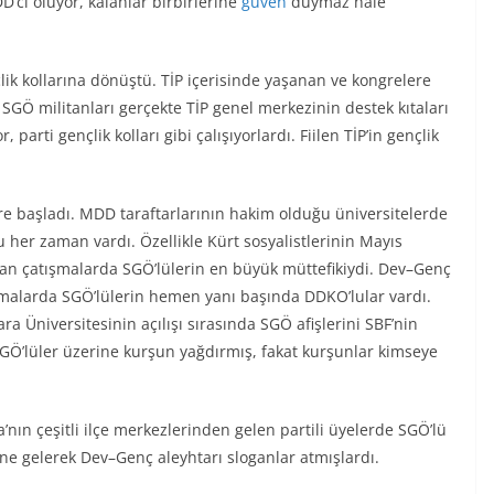
’ci oluyor, kalanlar birbirlerine
güven
duymaz hale
k kollarına dönüştü. TİP içerisinde yaşanan ve kongrelere
SGÖ militanları gerçekte TİP genel merkezinin destek kıtaları
 parti gençlik kolları gibi çalışıyorlardı. Fiilen TİP’in gençlik
lere başladı. MDD taraftarlarının hakim olduğu üniversitelerde
u her zaman vardı. Özellikle Kürt sosyalistlerinin Mayıs
an çatışmalarda SGÖ’lülerin en büyük müttefikiydi. Dev–Genç
ışmalarda SGÖ’lülerin hemen yanı başında DDKO’lular vardı.
 Üniversitesinin açılışı sırasında SGÖ afişlerini SBF’nin
SGÖ’lüler üzerine kurşun yağdırmış, fakat kurşunlar kimseye
nın çeşitli ilçe merkezlerinden gelen partili üyelerde SGÖ’lü
üne gelerek Dev–Genç aleyhtarı sloganlar atmışlardı.