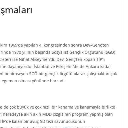
şmaları
 Ekim 1969’da yapılan 4. kongresinden sonra Dev–Genç’ten
larında 1970 yılının başında Sosyalist Gençlik Örgütünü (SGÖ)
ekreteri ise Nihat Akseymen’di. Dev–Genç’ten kopan TİP’li
esine dayanıyordu. İstanbul ve Eskişehir’de de Ankara kadar
jisini benimseyen SGÖ bir gençlik örgütü olarak çalışmaktan çok
ın egemen olması yönünde harcadı.
e de çok büyük ve çok hızlı bir kanama ve kanamayla birlikte
rı neredeyse akın akın MDD çizgisinin program yapmış olan
a TİP’de kalan bir avuç SD tezi savunucusunun