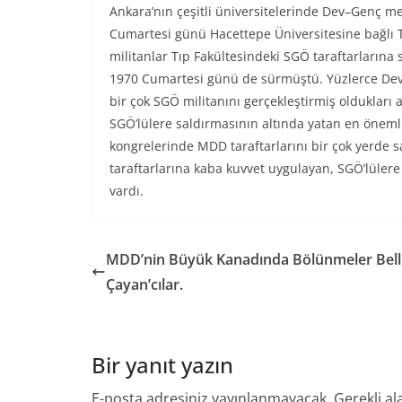
Ankara’nın çeşitli üniversitelerinde Dev–Genç m
Cumartesi günü Hacettepe Üniversitesine bağlı T
militanlar Tıp Fakültesindeki SGÖ taraftarlarına 
1970 Cumartesi günü de sürmüştü. Yüzlerce Dev
bir çok SGÖ militanını gerçekleştirmiş oldukları 
SGÖ’lülere saldırmasının altında yatan en önemli
kongrelerinde MDD taraftarlarını bir çok yerd
taraftarlarına kaba kuvvet uygulayan, SGÖ’lülere
vardı.
MDD’nin Büyük Kanadında Bölünmeler Belli’
Çayan’cılar.
Bir yanıt yazın
E-posta adresiniz yayınlanmayacak.
Gerekli al