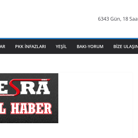
6343 Gün, 18 Saat
AR
PKK İNFAZLARI
YEŞIL
BAKI-YORUM
BIZE ULAŞI