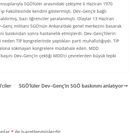
ensuplarıyla SGÖ’lüler arasındaki çekişme 6 Haziran 1970
ıp Fakültesinde kendini göstermişti. Dev–Genç’e bağlı
saldırmış, bazı öğrenciler yaralanmıştı. Olaylar 13 Haziran
–Genç militanı SGÖ’nün Ankara’daki genel merkezini basarak
ani baskından sonra hastanelik etmişlerdi. Dev–Genç’lilerin
 neden TİP kongrelerinde yaptıkları parti muhafızlığıydı. TİP
e salona sokmayan kongrelere müdahale eden, MDD
 başını Dev–Genç’in çektiği MDD’ci çevrelerden büyük tepki
ciler
SGÖ’lüler Dev–Genç’in SGÖ baskınını anlatıyor
anlar
*
ile işaretlenmişlerdir