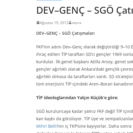
DEV–GENÇ – SGÖ Çatı
Ağustos 19, 2013
nesra
DEV–GENÇ – SGÖ Çatışmaları
FKF’nin adını Dev–Genç olarak değiştirdiği 9–10
ihraç edilen TİP taraftarı SD’ci gençler 1969 son
kurdular. İlk genel başkanı Atilla Arsoy, genel s
gençler ağırlıklı olarak Ankara’daki gençlik çevr
ağırlıklı olmasa da taraftarları vardı. SD strate
tüm enerjisini TİP içindeki Aren–Boran kanadın
TİP ideologlarından Yalçın Küçük’e göre:
SGÖ kuruluncaya kadar yalnız FKF değil TİP içind
kan kaybı da görülüyor. TİP üye ve sempatizanla
Mihri Belli
’nin iç TKP’sine kayıyorlar. Daha sonr