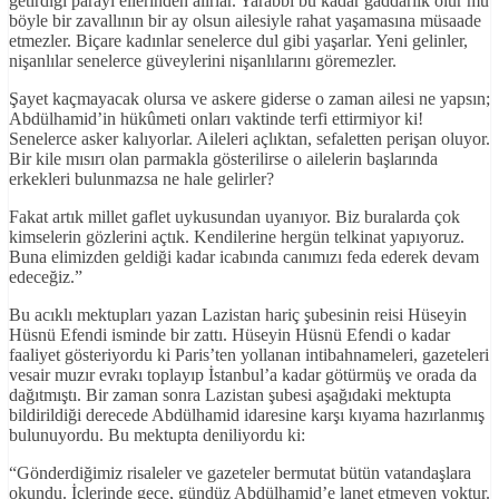
getirdiği parayı ellerinden alırlar. Yarabbi bu kadar gaddarlık olur mu
böyle bir zavallının bir ay olsun ailesiyle rahat yaşamasına müsaade
etmezler. Biçare kadınlar senelerce dul gibi yaşarlar. Yeni gelinler,
nişanlılar senelerce güveylerini nişanlılarını göremezler.
Şayet kaçmayacak olursa ve askere giderse o zaman ailesi ne yapsın;
Abdülhamid’in hükûmeti onları vaktinde terfi ettirmiyor ki!
Senelerce asker kalıyorlar. Aileleri açlıktan, sefaletten perişan oluyor.
Bir kile mısırı olan parmakla gösterilirse o ailelerin başlarında
erkekleri bulunmazsa ne hale gelirler?
Fakat artık millet gaflet uykusundan uyanıyor. Biz buralarda çok
kimselerin gözlerini açtık. Kendilerine hergün telkinat yapıyoruz.
Buna elimizden geldiği kadar icabında canımızı feda ederek devam
edeceğiz.”
Bu acıklı mektupları yazan Lazistan hariç şubesinin reisi Hüseyin
Hüsnü Efendi isminde bir zattı. Hüseyin Hüsnü Efendi o kadar
faaliyet gösteriyordu ki Paris’ten yollanan intibahnameleri, gazeteleri
vesair muzır evrakı toplayıp İstanbul’a kadar götürmüş ve orada da
dağıtmıştı. Bir zaman sonra Lazistan şubesi aşağıdaki mektupta
bildirildiği derecede Abdülhamid idaresine karşı kıyama hazırlanmış
bulunuyordu. Bu mektupta deniliyordu ki:
“Gönderdiğimiz risaleler ve gazeteler bermutat bütün vatandaşlara
okundu. İçlerinde gece, gündüz Abdülhamid’e lanet etmeyen yoktur.