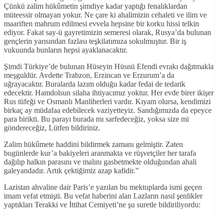
Çünkü zalim hükûmetin şimdiye kadar yaptığı fenalıklardan
müteessir olmayan yokur. Ne çare ki ahalimizin cehaleti ve ilim ve
maariften mahrum edilmesi evvela hepsine bir korku hissi telkin
ediyor. Fakat say-ü gayretimizin semeresi olarak, Rusya’da bulunan
gençlerin yarısından fazlası teşkilatımıza sokulmuştur. Bir iş
vukuunda bunların hepsi ayaklanacaktır.
Şimdi Türkiye’de bulunan Hüseyin Hüsnü Efendi evrakı dağıtmakla
meşguldür. Avdette Trabzon, Erzincan ve Erzurum’a da
uğrayacaktır. Buralarda lazım olduğu kadar fedai de tedarik
edecektir. Hamdolsun silaha ihtiyacımız yoktur. Her evde birer ikişer
Rus tüfeği ve Osmanlı Manliherleri vardır. Kıyam olursa, kendimizi
birkaç ay müdafaa edebilecek vaziyetteyiz. Sandığımızda da epeyce
para birikti. Bu parayı burada mı sarfedeceğiz, yoksa size mi
göndereceğiz, Lütfen bildiriniz.
Zalim hükûmete haddini bildirmek zamanı gelmiştir. Zaten
bugünlerde kur’a bakiyeleri aranmakta ve rüşvetçiler her tarafa
dağılıp halkın parasını ve malını gasbetmekte olduğundan ahali
galeyandadır. Artık çektiğimiz azap kafidir.”
Lazistan ahvaline dair Paris’e yazılan bu mektuplarda ismi geçen
imam vefat etmişti. Bu vefat haberini alan Lazların nasıl şenlikler
yaptıkları Terakki ve İttihat Cemiyeti’ne şu suretle bildiriliyordu: