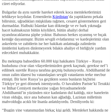
cüret ediyorlar.
Bulgarlar da aynı suretle hareket ederek koca memleketlerimizi
tehlikeye koydular. Ermenilerin
Kürdistan
’da yaptıklarını pekala
bilirsiniz, uğradıkları müşkülata rağmen, cesaret göstermekten geri
durmadılar. Halbuki İslamlar kan dökmeğe ve ev bark yıkmağa
hacet kalmaksızın bütün köylüleri, bütün ahaliyi derhal
uyandıracaklarına şüphe yoktur. Bahusus herkes uyanmış ve bıçak
kemiğe dayanmıştır. Bizim sevgili evlatlarımız ve kardeşlerimiz olan
askerlerin ve zabitlerin ise her hakikatı anlatmağa zalimlerin
ümitlerini katiyen dinlemeyerek bilakis ahaliye el birliğiyle yardım
edecekleri muhakkaktır.
Bu mektupta bahsedilen 60.000 kişi hakikaten Türkiye – Rusya
hududuna civar olan vilayetlerimizden gerek kaçmak; gerekse nef’i
edilmek suretile Rusya tarafına geçmiş bulunuyordu. Abdülhamid ile
onun zalim idaresi bu vatandaşları sevgili vatanlarını terke mecbur
etmişti. Bir kere Rusya’ya geçtikten sonra bunların hiçbirisi
Türkiye’ye geri dönmek istemiyordu. O havaliden Pariste’ki Terakki
ve İttihat Cemiyeti merkezine yağan feryadnamelerde
Abdülhamid’in yüzünden nice kadınların dul kaldığı, nice hanelerin
viran olduğu, nice ana babanın kan ağladığı, Lazistan milletinin
mahvolduğu acıklı bir lisanla anlatılıyordu. Deniliyordu ki:
“Bugün yine vatanımızdan birkaç kişi geldi. Memleket hakkında ne