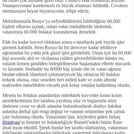
bu millet çok faydalar görecektir. Cenab-ı Hak emsalinizi artırsın.
Vatanperverane hareketinizi en büyük reisimize bildirdik. Cevaben
memnuniyet beyan buyuruyorlar, tebşir ederiz.
Mektubunuzda Rusya’ya nefyedildiklerini bildirdiğiniz 60.000
kişinin efkarını açmak, onları vatan muhabbetile süslemek,
vatanımıza 60.000 fedakar kazandırmak demektir.
Elde bu kadar kuvvet olduktan sonra o taraflarda pek büyük işler
görmek kabildir. Hem Rusya’da bir dereceye kadar tehlikeye
uğramadan bu yolda pek güzel işler görülebilir. Onun için bu 60.000
kişi arasında akıl ve vicdanına cidden güvenilebilenler kimler ise,
onların hemen şimdiden birleştirilmesine başlamakta elbette muvafık
ve lazımdır. Herhalde bu 60000 kişi içinde din ve vatan uğruna
hizmet ederek ölmekten çekinmeyecek hiç olmazsa 60 fedakar
tedarik olunsa, otuz seneden beri milleti kahr ve zulm altında
mahveden müsebbibin vücudu pek kolay ortadan kaldırılmış olurdu.
Mesela bu fedakar adamlardan mürekkeb kuvvetler kısım kısım
memleketimizin her tarafına yayılmış olsa ve başlarında sözü
dinlenen cesur ve akıllı adamlar bulundurularak ahaliye hakikat
anlatılsa derhal işin rengi değişir ve vatanın selametine pek çabuk
çare bulunmuş olurdu. Yunanistan’dan, köylerden giden birkaç
Hristiyan
’ın himmet ve fedakarlığiyle Rumeli’ndeki bütün Rum
ahali isyan ettirildi. Şimdi bunlar her tarafta silahlanmış, vatanımızı
hükûmetin miskinliğinden bilistifade zaptetmek hülyalarına kadar