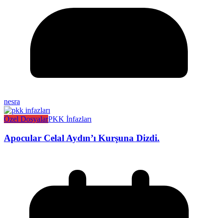
nesra
Özel Dosyalar
PKK İnfazları
Apocular Celal Aydın’ı Kurşuna Dizdi.