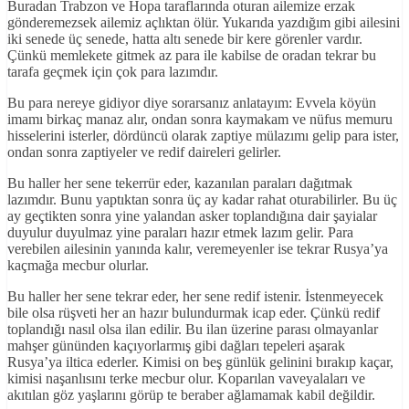
Buradan Trabzon ve Hopa taraflarında oturan ailemize erzak
gönderemezsek ailemiz açlıktan ölür. Yukarıda yazdığım gibi ailesini
iki senede üç senede, hatta altı senede bir kere görenler vardır.
Çünkü memlekete gitmek az para ile kabilse de oradan tekrar bu
tarafa geçmek için çok para lazımdır.
Bu para nereye gidiyor diye sorarsanız anlatayım: Evvela köyün
imamı birkaç manaz alır, ondan sonra kaymakam ve nüfus memuru
hisselerini isterler, dördüncü olarak zaptiye mülazımı gelip para ister,
ondan sonra zaptiyeler ve redif daireleri gelirler.
Bu haller her sene tekerrür eder, kazanılan paraları dağıtmak
lazımdır. Bunu yaptıktan sonra üç ay kadar rahat oturabilirler. Bu üç
ay geçtikten sonra yine yalandan asker toplandığına dair şayialar
duyulur duyulmaz yine paraları hazır etmek lazım gelir. Para
verebilen ailesinin yanında kalır, veremeyenler ise tekrar Rusya’ya
kaçmağa mecbur olurlar.
Bu haller her sene tekrar eder, her sene redif istenir. İstenmeyecek
bile olsa rüşveti her an hazır bulundurmak icap eder. Çünkü redif
toplandığı nasıl olsa ilan edilir. Bu ilan üzerine parası olmayanlar
mahşer gününden kaçıyorlarmış gibi dağları tepeleri aşarak
Rusya’ya iltica ederler. Kimisi on beş günlük gelinini bırakıp kaçar,
kimisi naşanlısını terke mecbur olur. Koparılan vaveyalaları ve
akıtılan göz yaşlarını görüp te beraber ağlamamak kabil değildir.