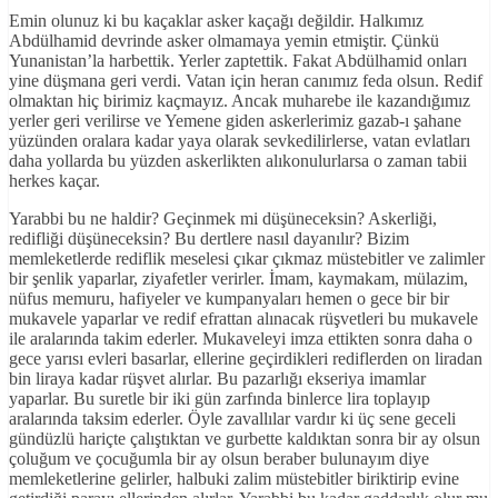
Emin olunuz ki bu kaçaklar asker kaçağı değildir. Halkımız
Abdülhamid devrinde asker olmamaya yemin etmiştir. Çünkü
Yunanistan’la harbettik. Yerler zaptettik. Fakat Abdülhamid onları
yine düşmana geri verdi. Vatan için heran canımız feda olsun. Redif
olmaktan hiç birimiz kaçmayız. Ancak muharebe ile kazandığımız
yerler geri verilirse ve Yemene giden askerlerimiz gazab-ı şahane
yüzünden oralara kadar yaya olarak sevkedilirlerse, vatan evlatları
daha yollarda bu yüzden askerlikten alıkonulurlarsa o zaman tabii
herkes kaçar.
Yarabbi bu ne haldir? Geçinmek mi düşüneceksin? Askerliği,
redifliği düşüneceksin? Bu dertlere nasıl dayanılır? Bizim
memleketlerde rediflik meselesi çıkar çıkmaz müstebitler ve zalimler
bir şenlik yaparlar, ziyafetler verirler. İmam, kaymakam, mülazim,
nüfus memuru, hafiyeler ve kumpanyaları hemen o gece bir bir
mukavele yaparlar ve redif efrattan alınacak rüşvetleri bu mukavele
ile aralarında takim ederler. Mukaveleyi imza ettikten sonra daha o
gece yarısı evleri basarlar, ellerine geçirdikleri rediflerden on liradan
bin liraya kadar rüşvet alırlar. Bu pazarlığı ekseriya imamlar
yaparlar. Bu suretle bir iki gün zarfında binlerce lira toplayıp
aralarında taksim ederler. Öyle zavallılar vardır ki üç sene geceli
gündüzlü hariçte çalıştıktan ve gurbette kaldıktan sonra bir ay olsun
çoluğum ve çocuğumla bir ay olsun beraber bulunayım diye
memleketlerine gelirler, halbuki zalim müstebitler biriktirip evine