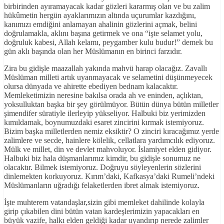
birbirinden ayıramayacak kadar gözleri kararmış olan ve bu zalim
hükûmetin hergün ayaklarımızın altında uçurumlar kazdığını,
kanımızı emdiğini anlamayan ahalinin gözlerini açmak, belini
doğrulamakla, aklını başına getirmek ve ona “işte selamet yolu,
doğruluk kabesi, Allah kelamı, peygamber kulu budur!” demek bu
gün aklı başında olan her Müslümanın en birinci farzıdır.
Zira bu gidişle maazallah yakında mahvü harap olacağız. Zavallı
Müslüman milleti artık uyanmayacak ve selametini düşünmeyecek
olursa dünyada ve ahirette ebediyen bednam kalacaktır.
Memleketimizin neresine bakılsa orada ah ve eninden, açlıktan,
yoksulluktan başka bir şey görülmüyor. Bütün dünya bütün milletler
şimendifer süratiyle ilerleyip yükseliyor. Halbuki biz yerimizden
kımıldamak, boynumuzdaki esaret zincirini kırmak istemiyoruz.
Bizim başka milletlerden nemiz eksiktir? O zinciri kıracağımız yerde
zalimlere ve secde, hainlere kölelik, cellatlara yardımcılık ediyoruz.
Mülk ve millet, din ve devlet mahvoluyor. İslamiyet elden gidiyor.
Halbuki biz hala düşmanlarımız kimdir, bu gidişle sonumuz ne
olacaktır. Bilmek istemiyoruz. Doğruyu söyleyenlerin sözlerini
dinlemekten korkuyoruz. Kırım’daki, Kafkasya’daki Rumeli’ndeki
Müslümanların uğradığı felaketlerden ibret almak istemiyoruz.
İşte muhterem vatandaşlar,sizin gibi memleket dahilinde kolayla
girip çıkabilen dini bütün vatan kardeşlerimizin yapacakları en
büyük vazife, halkı elden geldiği kadar uyandırıp nerede zalimler