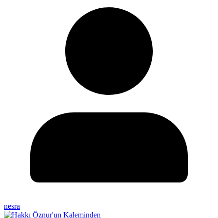
nesra