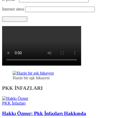
İnternet sitesi
Hazin bir aşk hikayesi
PKK İNFAZLARI
PKK İnfazları
Hakkı Öznur: Pkk İnfazları Hakkında