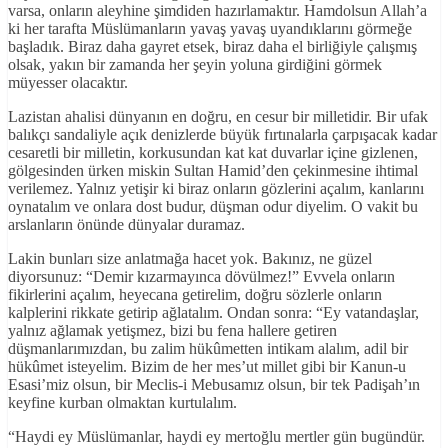
varsa, onların aleyhine şimdiden hazırlamaktır. Hamdolsun Allah’a
ki her tarafta Müslümanların yavaş yavaş uyandıklarını görmeğe
başladık. Biraz daha gayret etsek, biraz daha el birliğiyle çalışmış
olsak, yakın bir zamanda her şeyin yoluna girdiğini görmek
müyesser olacaktır.
Lazistan ahalisi dünyanın en doğru, en cesur bir milletidir. Bir ufak
balıkçı sandaliyle açık denizlerde büyük fırtınalarla çarpışacak kadar
cesaretli bir milletin, korkusundan kat kat duvarlar içine gizlenen,
gölgesinden ürken miskin Sultan Hamid’den çekinmesine ihtimal
verilemez. Yalnız yetişir ki biraz onların gözlerini açalım, kanlarını
oynatalım ve onlara dost budur, düşman odur diyelim. O vakit bu
arslanların önünde dünyalar duramaz.
Lakin bunları size anlatmağa hacet yok. Bakınız, ne güzel
diyorsunuz: “Demir kızarmayınca dövülmez!” Evvela onların
fikirlerini açalım, heyecana getirelim, doğru sözlerle onların
kalplerini rikkate getirip ağlatalım. Ondan sonra: “Ey vatandaşlar,
yalnız ağlamak yetişmez, bizi bu fena hallere getiren
düşmanlarımızdan, bu zalim hükûmetten intikam alalım, adil bir
hükûmet isteyelim. Bizim de her mes’ut millet gibi bir Kanun-u
Esasi’miz olsun, bir Meclis-i Mebusamız olsun, bir tek Padişah’ın
keyfine kurban olmaktan kurtulalım.
“Haydi ey Müslümanlar, haydi ey mertoğlu mertler gün bugündür.