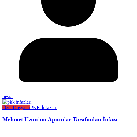
nesra
Özel Dosyalar
PKK İnfazları
Mehmet Uzun’un Apocular Tarafından İnfazı