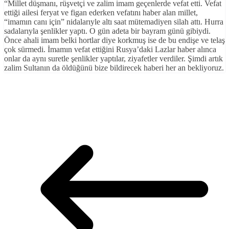
“Millet düşmanı, rüşvetçi ve zalim imam geçenlerde vefat etti. Vefat
ettiği ailesi feryat ve figan ederken vefatını haber alan millet,
“imamın canı için” nidalarıyle altı saat mütemadiyen silah attı. Hurra
sadalarıyla şenlikler yaptı. O gün adeta bir bayram günü gibiydi.
Önce ahali imam belki hortlar diye korkmuş ise de bu endişe ve telaş
çok sürmedi. İmamın vefat ettiğini Rusya’daki Lazlar haber alınca
onlar da aynı suretle şenlikler yaptılar, ziyafetler verdiler. Şimdi artık
zalim Sultanın da öldüğünü bize bildirecek haberi her an bekliyoruz.