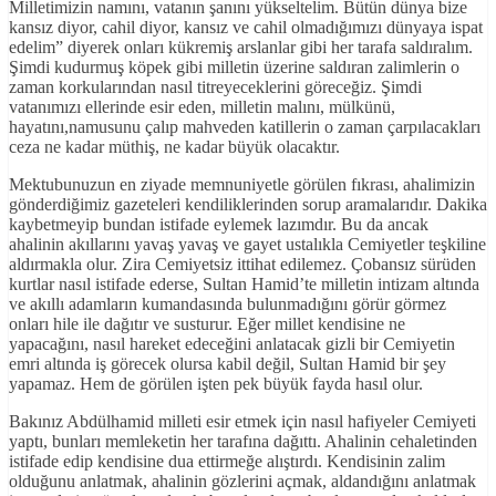
Milletimizin namını, vatanın şanını yükseltelim. Bütün dünya bize
kansız diyor, cahil diyor, kansız ve cahil olmadığımızı dünyaya ispat
edelim” diyerek onları kükremiş arslanlar gibi her tarafa saldıralım.
Şimdi kudurmuş köpek gibi milletin üzerine saldıran zalimlerin o
zaman korkularından nasıl titreyeceklerini göreceğiz. Şimdi
vatanımızı ellerinde esir eden, milletin malını, mülkünü,
hayatını,namusunu çalıp mahveden katillerin o zaman çarpılacakları
ceza ne kadar müthiş, ne kadar büyük olacaktır.
Mektubunuzun en ziyade memnuniyetle görülen fıkrası, ahalimizin
gönderdiğimiz gazeteleri kendiliklerinden sorup aramalarıdır. Dakika
kaybetmeyip bundan istifade eylemek lazımdır. Bu da ancak
ahalinin akıllarını yavaş yavaş ve gayet ustalıkla Cemiyetler teşkiline
aldırmakla olur. Zira Cemiyetsiz ittihat edilemez. Çobansız sürüden
kurtlar nasıl istifade ederse, Sultan Hamid’te milletin intizam altında
ve akıllı adamların kumandasında bulunmadığını görür görmez
onları hile ile dağıtır ve susturur. Eğer millet kendisine ne
yapacağını, nasıl hareket edeceğini anlatacak gizli bir Cemiyetin
emri altında iş görecek olursa kabil değil, Sultan Hamid bir şey
yapamaz. Hem de görülen işten pek büyük fayda hasıl olur.
Bakınız Abdülhamid milleti esir etmek için nasıl hafiyeler Cemiyeti
yaptı, bunları memleketin her tarafına dağıttı. Ahalinin cehaletinden
istifade edip kendisine dua ettirmeğe alıştırdı. Kendisinin zalim
olduğunu anlatmak, ahalinin gözlerini açmak, aldandığını anlatmak