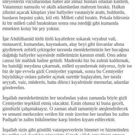
isteyenlerin vücutlarından haber alır almaz bunları ortadan kaldırdı.
Vatanımızı namuslu ve akıllı adamlardan mahrum bıraktı. Halkın
zihnini açacak kitapları yine hafiyeler vasıtasiyle arattı, buldurdu,
bunların hepsini yaktı, kül etti. Milleti cahil bıraktı. Pekala bilirsiniz
ki bir milleti cahil bıraktıktan sonra ona istediği gibi kumanda
etmekten kolay bir şey yoktur.
İşte Abdülhamid türlü türlü kıyafetlere sokarak veyahut vali,
mutasarrıf, kumandan, kaymakam, alay beyi gibi ünvanlar altına
giydirterek zehirli çekirgeler tarzında memleketimizin her bucağına
dağıttığı hafiyeler sayesinde milletimizin kanının emdi. Onu adeta
cansız bir mahluk haline getirdi. Mademki biz bu zulmü kaldırmak,
bu hainliği meydana çıkarmak, milleti uyandırmak istiyoruz, öyle ise
biz de işte evvela gizli Cemiyetler yapmak, sonra bu Cemiyetler
büyüdükçe onlara şubeler açmak suretile başlayalım, her tarafa
seyyah, vaiz, müderris, hatta dilenci kıyafetinde memurlar, adamlar
gönderelim.
İnşallah memleketimizin her tarafından yakın zamanda böyle gizli
Cemiyetler teşekkül etmiş olacaktır. Emin olunuz ki buna geceli,
gündüzlü çalışmaktayız. O zaman ahali tamamiyle ateşlendirilecek
ve umumi merkezden verilen bir emir üzerine her taraftan bu zalim
Padişah’ın zalim hükûmetine karşı birden kıyam edilecektir.
İnşallah sizin gibi gönüllü vatanperverlerin himmet ve hizmetinden