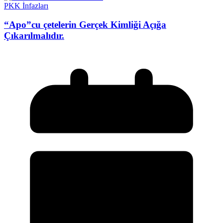
PKK İnfazları
“Apo”cu çetelerin Gerçek Kimliği Açığa
Çıkarılmalıdır.