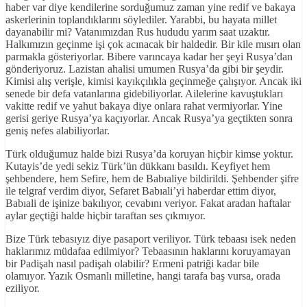
haber var diye kendilerine sorduğumuz zaman yine redif ve bakaya
askerlerinin toplandıklarını söylediler. Yarabbi, bu hayata millet
dayanabilir mi? Vatanımızdan Rus hududu yarım saat uzaktır.
Halkımızın geçinme işi çok acınacak bir haldedir. Bir kile mısırı olan
parmakla gösteriyorlar. Bibere varıncaya kadar her şeyi Rusya’dan
gönderiyoruz. Lazistan ahalisi umumen Rusya’da gibi bir şeydir.
Kimisi alış verişle, kimisi kayıkçılıkla geçinmeğe çalışıyor. Ancak iki
senede bir defa vatanlarına gidebiliyorlar. Ailelerine kavuştukları
vakitte redif ve yahut bakaya diye onlara rahat vermiyorlar. Yine
gerisi geriye Rusya’ya kaçıyorlar. Ancak Rusya’ya geçtikten sonra
geniş nefes alabiliyorlar.
Türk olduğumuz halde bizi Rusya’da koruyan hiçbir kimse yoktur.
Kutayis’de yedi sekiz Türk’ün dükkanı basıldı. Keyfiyet hem
şehbendere, hem Sefire, hem de Babıaliye bildirildi. Şehbender şifre
ile telgraf verdim diyor, Sefaret Babıali’yi haberdar ettim diyor,
Babıali de işinize bakılıyor, cevabını veriyor. Fakat aradan haftalar
aylar geçtiği halde hiçbir taraftan ses çıkmıyor.
Bize Türk tebasıyız diye pasaport veriliyor. Türk tebaası isek neden
haklarımız müdafaa edilmiyor? Tebaasının haklarını koruyamayan
bir Padişah nasıl padişah olabilir? Ermeni patriği kadar bile
olamıyor. Yazık Osmanlı milletine, hangi tarafa baş vursa, orada
eziliyor.