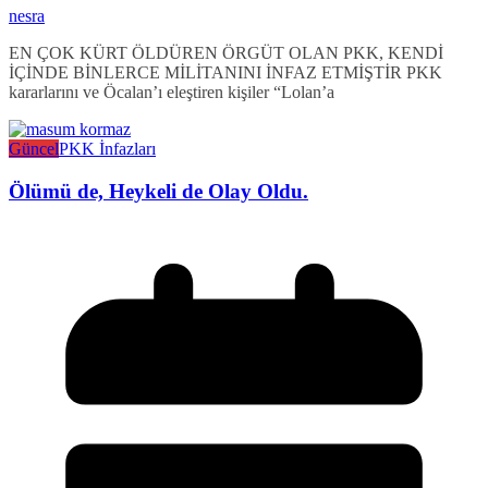
nesra
EN ÇOK KÜRT ÖLDÜREN ÖRGÜT OLAN PKK, KENDİ
İÇİNDE BİNLERCE MİLİTANINI İNFAZ ETMİŞTİR PKK
kararlarını ve Öcalan’ı eleştiren kişiler “Lolan’a
Güncel
PKK İnfazları
Ölümü de, Heykeli de Olay Oldu.