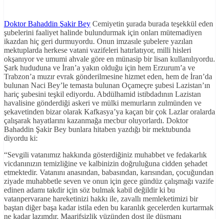
Doktor Bahaddin Şakir Bey
Cemiyetin şurada burada teşekkül eden
şubelerini faaliyet halinde bulundurmak için onları mütemadiyen
ikazdan hiç geri durmuyordu. Onun imzasıle şubelere yazılan
mektuplarda herkese vatani vazifeleri hatırlatıyor, milli hisleri
okşanıyor ve umumi ahvale göre en münasip bir lisan kullanılıyordu.
Şark hududuna ve İran’a yakın olduğu için hem Erzurum’a ve
Trabzon’a muzır evrak gönderilmesine hizmet eden, hem de İran’da
bulunan Naci Bey’le temasta bulunan Oçameçre şubesi Lazistan’ın
hariç şubesini teşkil ediyordu. Abdülhamid istibdadının Lazistan
havalisine gönderdiği askeri ve mülki memurların zulmünden ve
şekavetinden bizar olarak Kafkasya’ya kaçan bir çok Lazlar oralarda
çalışarak hayatlarını kazanmağa mecbur oluyorlardı. Doktor
Bahaddin Şakir Bey bunlara hitaben yazdığı bir mektubunda
diyordu ki:
“Sevgili vatanımız hakkında gösterdiğiniz muhabbet ve fedakarlık
vicdanınızın temizliğine ve kalbinizin doğruluğuna cidden şehadet
etmektedir. Vatanını anasından, babasından, karısından, çocuğundan
ziyade muhabbetle seven ve onun için gece gündüz çalışmağı vazife
edinen adamı takdir için söz bulmak kabil değildir ki bu
vatanpervarane hareketinizi hakkı ile, zavallı memleketimizi bir
baştan diğer başa kadar istila eden bu karanlık gecelerden kurtarmak
ne kadar lazımdır. Maarifsizlik yüzünden dost ile düşmanı