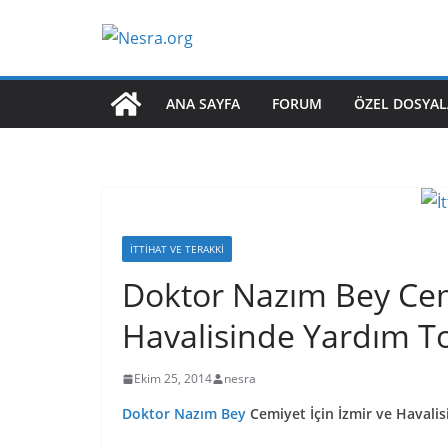
Skip
to
content
ANA SAYFA
FORUM
ÖZEL DOSYAL
İTTIHAT VE TERAKKI
Doktor Nazım Bey Cemi
Havalisinde Yardım T
Ekim 25, 2014
nesra
Doktor Nazım Bey
Cemiyet İçin İzmir ve Havali