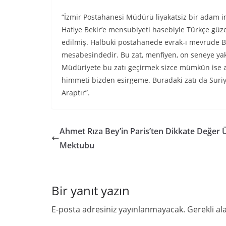
“İzmir Postahanesi Müdürü liyakatsiz bir adam 
Hafiye Bekir’e mensubiyeti hasebiyle Türkçe güz
edilmiş. Halbuki postahanede evrak-ı mevrude 
mesabesindedir. Bu zat, menfiyen, on seneye ya
Müdüriyete bu zatı geçirmek sizce mümkün ise a
himmeti bizden esirgeme. Buradaki zatı da Suriy
Araptır”.
Ahmet Rıza Bey’in Paris’ten Dikkate Değer 
Mektubu
Bir yanıt yazın
E-posta adresiniz yayınlanmayacak.
Gerekli al