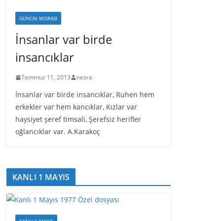
GÜNÜN MISRASI
İnsanlar var birde
insancıklar
Temmuz 11, 2013
nesra
İnsanlar var birde insancıklar, Ruhen hem
erkekler var hem kancıklar, Kızlar var
haysiyet şeref timsali, Şerefsiz herifler
oğlancıklar var. A.Karakoç
KANLI 1 MAYIS