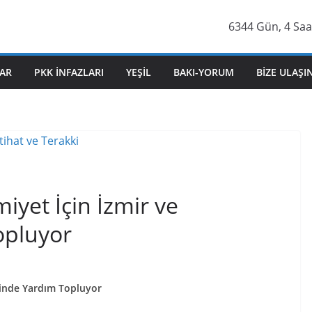
6344 Gün, 4 Saa
AR
PKK İNFAZLARI
YEŞIL
BAKI-YORUM
BIZE ULAŞI
yet İçin İzmir ve
opluyor
sinde Yardım Topluyor