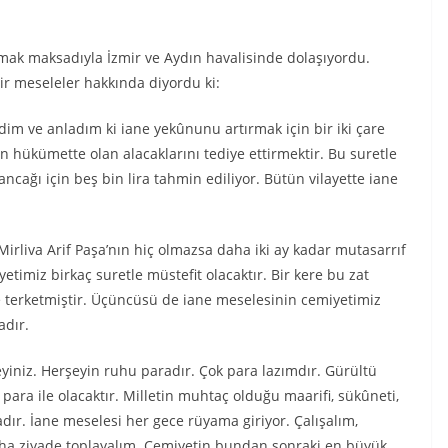
mak maksadıyla İzmir ve Aydın havalisinde dolaşıyordu.
r meseleler hakkında diyordu ki:
im ve anladım ki iane yekûnunu artırmak için bir iki çare
in hükümette olan alacaklarını tediye ettirmektir. Bu suretle
ncağı için beş bin lira tahmin ediliyor. Bütün vilayette iane
Mirliva Arif Paşa’nın hiç olmazsa daha iki ay kadar mutasarrıf
imiz birkaç suretle müstefit olacaktır. Bir kere bu zat
 terketmiştir. Üçüncüsü de iane meselesinin cemiyetimiz
adır.
eyiniz. Herşeyin ruhu paradır. Çok para lazımdır. Gürültü
ara ile olacaktır. Milletin muhtaç olduğu maarifi, sükûneti,
ır. İane meselesi her gece rüyama giriyor. Çalışalım,
aha ziyade toplayalım. Cemiyetin bundan sonraki en büyük