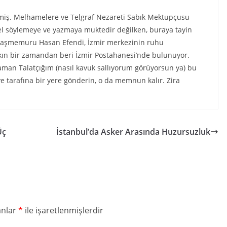
imiş. Melhamelere ve Telgraf Nezareti Sabık Mektupçusu
el söylemeye ve yazmaya muktedir değilken, buraya tayin
Başmemuru Hasan Efendi, İzmir merkezinin ruhu
kın bir zamandan beri İzmir Postahanesi’nde bulunuyor.
man Talatçığım (nasıl kavuk sallıyorum görüyorsun ya) bu
e tarafına bir yere gönderin, o da memnun kalır. Zira
Üç
İstanbul’da Asker Arasında Huzursuzluk
anlar
*
ile işaretlenmişlerdir