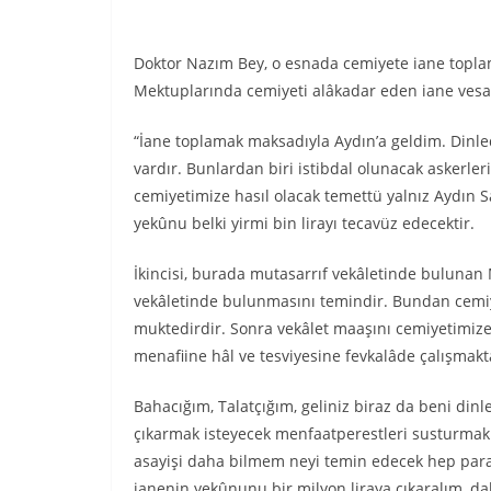
Doktor Nazım Bey, o esnada cemiyete iane topla
Mektuplarında cemiyeti alâkadar eden iane vesai
“İane toplamak maksadıyla Aydın’a geldim. Dinled
vardır. Bunlardan biri istibdal olunacak askerler
cemiyetimize hasıl olacak temettü yalnız Aydın Sa
yekûnu belki yirmi bin lirayı tecavüz edecektir.
İkincisi, burada mutasarrıf vekâletinde bulunan 
vekâletinde bulunmasını temindir. Bundan cemiyet
muktedirdir. Sonra vekâlet maaşını cemiyetimize
menafiine hâl ve tesviyesine fevkalâde çalışmakt
Bahacığım, Talatçığım, geliniz biraz da beni dinl
çıkarmak isteyecek menfaatperestleri susturmak p
asayişi daha bilmem neyi temin edecek hep parad
ianenin yekûnunu bir milyon liraya çıkaralım, d