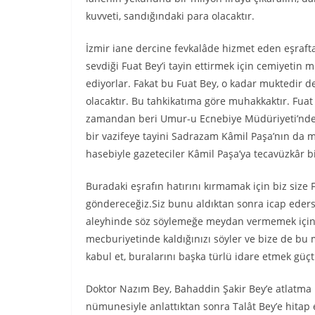
kuvveti, sandığındaki para olacaktır.
İzmir iane dercine fevkalâde hizmet eden eşraftan
sevdiği Fuat Bey’i tayin ettirmek için cemiyetin
ediyorlar. Fakat bu Fuat Bey, o kadar muktedir 
olacaktır. Bu tahkikatıma göre muhakkaktır. Fua
zamandan beri Umur-u Ecnebiye Müdüriyeti’nde 
bir vazifeye tayini Sadrazam Kâmil Paşa’nın da 
hasebiyle gazeteciler Kâmil Paşa’ya tecavüzkâr bi
Buradaki eşrafın hatırını kırmamak için biz size F
göndereceğiz.Siz bunu aldıktan sonra icap ederse
aleyhinde söz söylemeğe meydan vermemek için 
mecburiyetinde kaldığınızı söyler ve bize de bu
kabul et, buralarını başka türlü idare etmek güçt
Doktor Nazım Bey, Bahaddin Şakir Bey’e atlatma 
nümunesiyle anlattıktan sonra Talât Bey’e hitap 