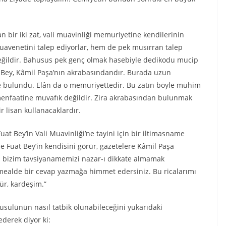
 bir iki zat, vali muavinliği memuriyetine kendilerinin
 muavenetini talep ediyorlar, hem de pek musırran talep
değildir. Bahusus pek genç olmak hasebiyle dedikodu mucip
t Bey, Kâmil Paşa’nın akrabasındandır. Burada uzun
bulundu. Elân da o memuriyettedir. Bu zatın böyle mühim
menfaatine muvafık değildir. Zira akrabasından bulunmak
r lisan kullanacaklardır.
uat Bey’in Vali Muavinliği’ne tayini için bir iltimasname
 Fuat Bey’in kendisini görür, gazetelere Kâmil Paşa
bizim tavsiyanamemizi nazar-ı dikkate almamak
 mealde bir cevap yazmağa himmet edersiniz. Bu ricalarımı
ür, kardeşim.”
usulünün nasıl tatbik olunabileceğini yukarıdaki
ederek diyor ki: