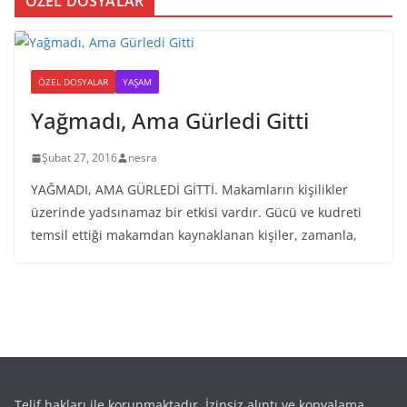
ÖZEL DOSYALAR
ÖZEL DOSYALAR
YAŞAM
Yağmadı, Ama Gürledi Gitti
Şubat 27, 2016
nesra
YAĞMADI, AMA GÜRLEDİ GİTTİ. Makamların kişilikler
üzerinde yadsınamaz bir etkisi vardır. Gücü ve kudreti
temsil ettiği makamdan kaynaklanan kişiler, zamanla,
Telif hakları ile korunmaktadır. İzinsiz alıntı ve kopyalama