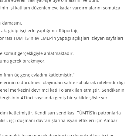
istifa ederek Nakliyat–İş’e üye olmalarını ve bunu
n işi katliam düzenlemeye kadar vardırmalarını somutça
çıklamasını,
k, gidip işçilerle yaptığımız Röportajı,
nrası TÜMTİS’in ev EMEP’in yaptığı açılışları izleyen sayfaları
ve somut gerçekliğiyle anlatmaktadır.
yoruma gerek bırakmıyor.
nıfının üç genç evladını katletmiştir.”
elerinin öldürülmesi olayından sahte sol olarak nitelendirdiği
enel merkezini devrimci katili olarak ilan etmiştir. Sendikanın
gisinin 41’inci sayısında geniş bir şekilde şöyle yer
adını katletmiştir. Kendi sarı sendikası TÜMTİS’in patronlarla
sı, işçi düşmanı davranışlarına isyan ettikleri için Ambar
öğrenmek isteyen gerçek devrimci ve demokratlara işçiler