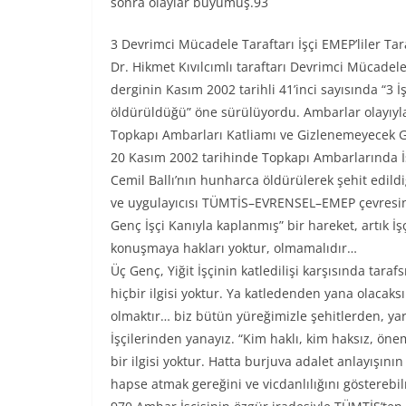
sonra olaylar büyümüş.93
3 Devrimci Mücadele Taraftarı İşçi EMEP’liler Ta
Dr. Hikmet Kıvılcımlı taraftarı Devrimci Mücade
derginin Kasım 2002 tarihli 41’inci sayısında “
öldürüldüğü” öne sürülüyordu. Ambarlar olayıyla i
Topkapı Ambarları Katliamı ve Gizlenemeyecek G
20 Kasım 2002 tarihinde Topkapı Ambarlarında İşç
Cemil Ballı’nın hunharca öldürülerek şehit edildiğ
ve uygulayıcısı TÜMTİS–EVRENSEL–EMEP çevresini b
Genç İşçi Kanıyla kaplanmış” bir hareket, artık İşç
konuşmaya hakları yoktur, olmamalıdır…
Üç Genç, Yiğit İşçinin katledilişi karşısında tara
hiçbir ilgisi yoktur. Ya katledenden yana olacaksı
olmaktır… biz bütün yüreğimizle şehitlerden, ya
İşçilerinden yanayız. “Kim haklı, kim haksız, öneml
bir ilgisi yoktur. Hatta burjuva adalet anlayışının
hapse atmak gereğini ve vicdanlılığını gösterebi