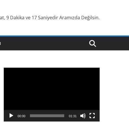
at, 9 Dakika ve 18 Saniyedir Aramızda Değilsin.
N
V
i
d
e
o
o
y
00:00
01:31
n
a