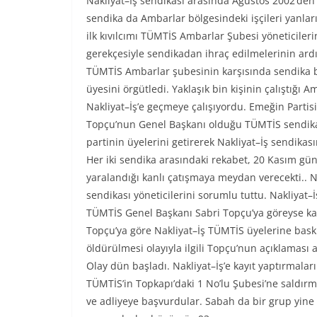
Nakliyat–İş sendikası arasında Ağustos 2002’den 
sendika da Ambarlar bölgesindeki işçileri yanla
ilk kıvılcımı TÜMTİS Ambarlar Şubesi yöneticiler
gerekçesiyle sendikadan ihraç edilmelerinin ardı
TÜMTİS Ambarlar şubesinin karşısında sendika b
üyesini örgütledi. Yaklaşık bin kişinin çalıştığı 
Nakliyat–İş’e geçmeye çalışıyordu. Emeğin Parti
Topçu’nun Genel Başkanı olduğu TÜMTİS sendikas
partinin üyelerini getirerek Nakliyat–İş sendika
Her iki sendika arasındaki rekabet, 20 Kasım gün
yaralandığı kanlı çatışmaya meydan verecekti.. N
sendikası yöneticilerini sorumlu tuttu. Nakliyat
TÜMTİS Genel Başkanı Sabri Topçu’ya göreyse ka
Topçu’ya göre Nakliyat–İş TÜMTİS üyelerine baskı
öldürülmesi olayıyla ilgili Topçu’nun açıklaması 
Olay dün başladı. Nakliyat–İş’e kayıt yaptırmalar
TÜMTİS’in Topkapı’daki 1 No’lu Şubesi’ne saldırm
ve adliyeye başvurdular. Sabah da bir grup yine 