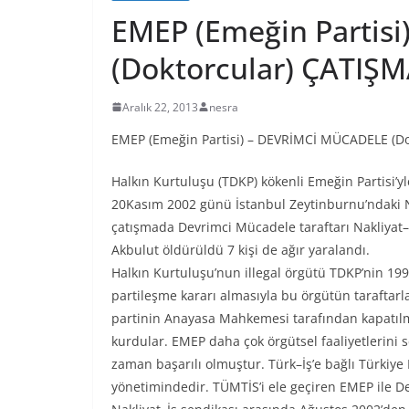
EMEP (Emeğin Partis
(Doktorcular) ÇATIŞM
Aralık 22, 2013
nesra
EMEP (Emeğin Partisi) – DEVRİMCİ MÜCADELE (Do
Halkın Kurtuluşu (TDKP) kökenli Emeğin Partisi’y
20Kasım 2002 günü İstanbul Zeytinburnu’ndaki Na
çatışmada Devrimci Mücadele taraftarı Nakliyat–
Akbulut öldürüldü 7 kişi de ağır yaralandı.
Halkın Kurtuluşu’nun illegal örgütü TDKP’nin 1994
partileşme kararı almasıyla bu örgütün taraftarla
partinin Anayasa Mahkemesi tarafından kapatılm
kurdular. EMEP daha çok örgütsel faaliyetlerini
zaman başarılı olmuştur. Türk–İş’e bağlı Türkiye 
yönetimindedir. TÜMTİS’i ele geçiren EMEP ile D