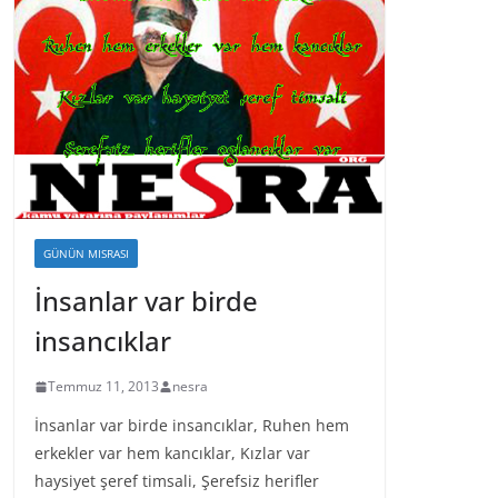
GÜNÜN MISRASI
İnsanlar var birde
insancıklar
Temmuz 11, 2013
nesra
İnsanlar var birde insancıklar, Ruhen hem
erkekler var hem kancıklar, Kızlar var
haysiyet şeref timsali, Şerefsiz herifler