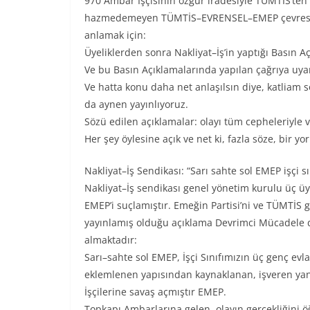
970 Ambar İşçisinin özgür iradesiyle TÜMTİS’ten 
hazmedemeyen TÜMTİS–EVRENSEL–EMEP çevresini
anlamak için:
Üyeliklerden sonra Nakliyat–İş’in yaptığı Basın A
Ve bu Basın Açıklamalarında yapılan çağrıya uyara
Ve hatta konu daha net anlaşılsın diye, katliam so
da aynen yayınlıyoruz.
Sözü edilen açıklamalar: olayı tüm cepheleriyle 
Her şey öylesine açık ve net ki, fazla söze, bir 
Nakliyat–İş Sendikası: “Sarı sahte sol EMEP işçi sı
Nakliyat–İş sendikası genel yönetim kurulu üç üy
EMEP’i suçlamıştır. Emeğin Partisi’ni ve TÜMTİS g
yayınlamış olduğu açıklama Devrimci Mücadele der
almaktadır:
Sarı–sahte sol EMEP, İşçi Sınıfımızın üç genç evl
eklemlenen yapısından kaynaklanan, işveren yanlı
İşçilerine savaş açmıştır EMEP.
Topkapı Ambarlarına gelen, olayın gerçekliğini 