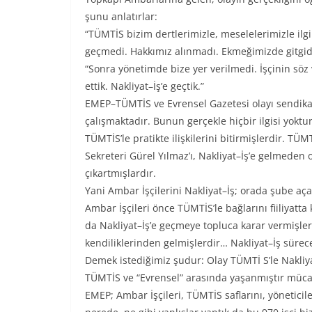
şunu anlatırlar:
“TÜMTİS bizim dertlerimizle, meselelerimizle ilg
geçmedi. Hakkımız alınmadı. Ekmeğimizde gitgi
“Sonra yönetimde bize yer verilmedi. İşçinin söz v
ettik. Nakliyat–İş’e geçtik.”
EMEP–TÜMTİS ve Evrensel Gazetesi olayı sendik
çalışmaktadır. Bunun gerçekle hiçbir ilgisi yoktu
TÜMTİS’le pratikte ilişkilerini bitirmişlerdir. TÜ
Sekreteri Gürel Yılmaz’ı, Nakliyat–İş’e gelmede
çıkartmışlardır.
Yani Ambar İşçilerini Nakliyat–İş; orada şube aç
Ambar İşçileri önce TÜMTİS’le bağlarını fiiliyatt
da Nakliyat–İş’e geçmeye topluca karar vermişlerd
kendiliklerinden gelmişlerdir… Nakliyat–İş sürec
Demek istediğimiz şudur: Olay TÜMTİ S’le Nakliy
TÜMTİS ve “Evrensel” arasında yaşanmıştır müca
EMEP; Ambar İşçileri, TÜMTİS saflarını, yönetici