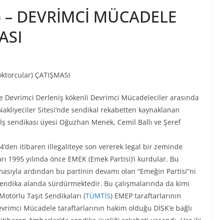
i) – DEVRİMCİ MÜCADELE
ASI
ktorcular) ÇATIŞMASI
le Devrimci Derleniş kökenli Devrimci Mücadeleciler arasında
kliyeciler Sitesi’nde sendikal rekabetten kaynaklanan
İş sendikası üyesi Oğuzhan Menek, Cemil Ballı ve Şeref
’den itibaren illegaliteye son vererek legal bir zeminde
rı 1995 yılında önce EMEK (Emek Partisi)’i kurdular. Bu
asıyla ardından bu partinin devamı olan “Emeğin Partisi”ni
 sendika alanda sürdürmektedir. Bu çalışmalarında da kimi
Motorlu Taşıt Sendikaları (
TÜMTİS
) EMEP taraftarlarının
evrimci Mücadele taraftarlarının hakim olduğu DİSK’e bağlı