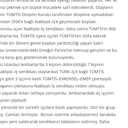
itibaren Ambarlar’da sendika üyeliği rekabeti yaşandı. Her iki
rına çekmek için büyük mücadele sarf edeceklerdi. Olayların
inin TÜMTİS Disiplin Kurulu tarafından disipline uymadıkları
ndan DİSK’e bağlı Nakliyat–İş’e geçmesiyle başladı.
ürosu açan Nakliyat–İş Sendikası, daha sonra TÜMTİS’in 800
Ambarlar’da, TÜMTİS üyesi işçiler TÜMTİS’ten istifa ederek
si’nde bir dönem genel başkan yardımcılığı yapan Sabri
ı üniversitelerdeki Emeğin Partisi’ne mensup gençleri ve bu
sına karşı güç gösterisinde bulunuyordu.
ü İstanbul Ambarlar’da 3 kişinin öldürüldüğü 7 kişinin
akliyat–İş sendikası olaylardan TÜRK–İş’e bağlı TÜMTİS
–İş’e göre 3 işçinin katili TÜMTİS–EVRENSEL–EMEP çevresiydi.
vganın çıkmasına Nakliyat–İş sendikası neden olmuştu.
 yaparak onları istifaya zorluyordu. Ambarlardaki üç işçinin
aynen şöyleydi:
ı yönünde bir süredir işçilere baskı yapılıyordu. Dün bir grup
ış. Camları kırmışlar. Bunun üzerine arkadaşlarımız karakola
aynı yere saldırarak sendikanın tabelasını indirmiş. Daha