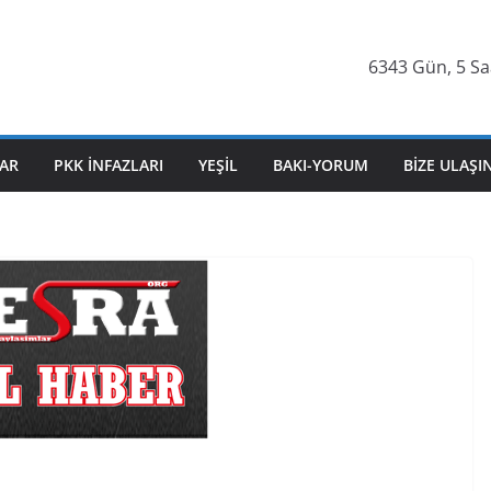
6343 Gün, 5 Sa
AR
PKK İNFAZLARI
YEŞIL
BAKI-YORUM
BIZE ULAŞI