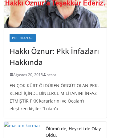
PKK İNFAZLARI
Hakkı Öznur: Pkk İnfazları
Hakkında
Ağustos 20, 2015
nesra
EN ÇOK KÜRT ÖLDÜREN ÖRGÜT OLAN PKK,
KENDİ İÇİNDE BİNLERCE MİLİTANINI İNFAZ
ETMİŞTİR PKK kararlarını ve Öcalan’ı
eleştiren kişiler “Lolan’a
Ölümü de, Heykeli de Olay
Oldu.