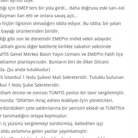
zden ayrıldı diye.
ğı için EMEP ters bir yola girdi… daha doğrusu eski sarı–sol
düşman ilan etti ve onlara savaş açtı…
 hiçbir ilgisinin olmadığını iddia ediyor. Bu iddia; bir yalan
bayağı ürünlerinden biridir.
i gibi son iki dönemdir EMEP’in millet vekili adayıdır.
atliam günü diğer katillerle birlikte sabahın sekizinde
MTİS Genel Merkez Basın Yayın Uzmanı ve EMEP’in Fatih ilçe
tliamın planlayıcısıdır. Bunların biri de (İlker Dilcan)
r da. (Şu anda tutukludur)
 İstanbul 1 Nolu Şubesi Mali Sekreteridir. Tutuklu bulunan
nbul 1 Nolu Şube Sekreteridir.
iam öncesi ve sonrası TÜMTİS yanlısı bir tavır sergilemiştir.
sında: “DİSK’ten ihraç edilen Nakliyat–İş’in yöneticileri,
dürdükleri çete saldırılarına bir yenisini ekledi ve TÜMTİS’e
nır tanımadığını ortaya koymuştur.
ı iç yüzünü sergilemeyi sürdürmüş, katledilen işçi
i oldu anlamına gelen yazılar yayımlamıştır.