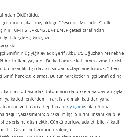
rafından Öldürüldü.
le grubunun çıkartmış olduğu “Devrimci Mücadele” adlı
3 İşçinin TÜMTİS–EVRENSEL ve EMEP çetesi tarafından
lgili dergide çıkan yazı:
erçekler
i Sınıfının üç yiğit evladı: Şerif Akbulut, Oğuzhan Menek ve
i bir katliam yaşandı. Bu katliamı ve katliamın azmettiricisi
u insanlık dışı davranışından dolayı lanetliyoruz. “Elleri
i Sınıfı hareketi olamaz. Bu tür hareketlerin İşçi Sınıfı adına
fsız kalmak iddiasındaki tutumların da proletarya davranışıyla
n, ya katledilenlerden.. “Tarafsız olmak” katilden yana
ralılardan ve bu acıyı hep beraber
yaşam
ış olan Ambar
i değil” yaklaşımının; bırakalım İşçi Sınıfını, insanlıkla bile
 bile gerisine düşmektir. Çünkü burjuva adaleti bile, 4 katili
lmiştir. Göstermek zorunda kalmıştır.