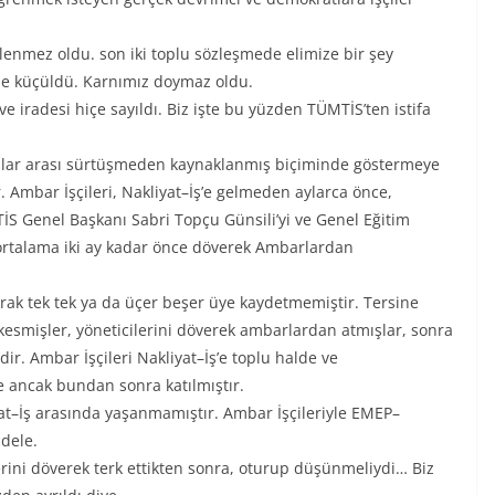
ilenmez oldu. son iki toplu sözleşmede elimize bir şey
de küçüldü. Karnımız doymaz oldu.
e iradesi hiçe sayıldı. Biz işte bu yüzden TÜMTİS’ten istifa
alar arası sürtüşmeden kaynaklanmış biçiminde göstermeye
r. Ambar İşçileri, Nakliyat–İş’e gelmeden aylarca önce,
MTİS Genel Başkanı Sabri Topçu Günsili’yi ve Genel Eğitim
n ortalama iki ay kadar önce döverek Ambarlardan
arak tek tek ya da üçer beşer üye kaydetmemiştir. Tersine
a kesmişler, yöneticilerini döverek ambarlardan atmışlar, sonra
ir. Ambar İşçileri Nakliyat–İş’e toplu halde ve
e ancak bundan sonra katılmıştır.
at–İş arasında yaşanmamıştır. Ambar İşçileriyle EMEP–
dele.
lerini döverek terk ettikten sonra, oturup düşünmeliydi… Biz