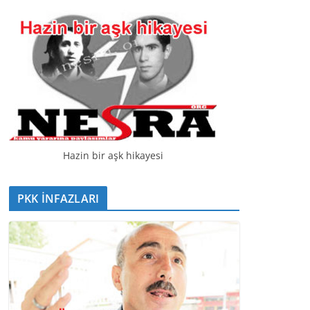
t
ı
c
ı
Hazin bir aşk hikayesi
PKK İNFAZLARI