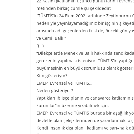
22 Kasım (katliamın üçüncü günü) tarihli Evrensel’
metinden birkaç cümle şu şekildedir:
“TÜMTİS’in 24 Ekim 2002 tarihinde Zeytinburnu C
nedeniyle yayınlayamadığımız bir işçinin şikayeti
arasında adı geçenlerden ikisi de, önceki gün 
ve Cemil Ballı.”
“(…)
“Dilekçelerde Menek ve Ballı hakkında sendikadan
gerekenin yapılması isteniyor. TÜMTİS’in yaptığı 
büyümesinin en büyük sorumlusu olarak gösteriliy
Kim gösteriyor?
EMEP, Evrensel ve TÜMTİS…
Neden gösteriyor?
Yaptıkları iblisçe planın ve canavarca katliamın 
kurumlar”ın üzerine yıkabilmek için.
EMEP, Evrensel ve TÜMTİS burada bir aşağılık 
devletle olan çelişkilerinden de yararlanmak, o ç
Kendi insanlık dışı planı, katliamı ve sarı–halk 