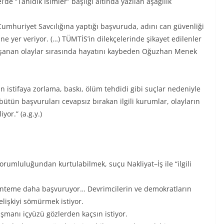
de “Tanıdık İsimler” başlığı altında yazılan aşağılık
umhuriyet Savcılığına yaptığı başvuruda, adını can güvenliği
ne yer veriyor. (…) TÜMTİS’in dilekçelerinde şikayet edilenler
yaşanan olaylar sırasında hayatını kaybeden Oğuzhan Menek
 istifaya zorlama, baskı, ölüm tehdidi gibi suçlar nedeniyle
bütün başvuruları cevapsız bırakan ilgili kurumlar, olayların
or.” (a.g.y.)
sorumluluğundan kurtulabilmek, suçu Nakliyat–İş ile “ilgili
yönteme daha başvuruyor… Devrimcilerin ve demokratların
elişkiyi sömürmek istiyor.
düşmanı içyüzü gözlerden kaçsın istiyor.