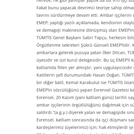
nerede, ne gibi yanlışlar yaptık da bu 970 işçi bi
Fakat bunu yapacak devrimci teoriye sahip olmadı
tavrını sürdürmeye devam etti. Ambar işçilerini 
EMEP; yaptığı yazılı açıklamada, kendisinin olayla
ve demagoji makinesine dönüşmüş olan EMEP’in 
TÜMTİS Genel Başkanı Sabri Topçu, herkesin bildiğ
Örgütlenme sekreteri Şükrü Günseli EMEP’lidir. K
ambarlara gelerek pusuya yatan İlker Dilcan, TÜ
üyesidir ve üst kurul delegesidir. Bu üç EMEP’li ka
katliamda fiilen yer almıştır, yani uygulayıcısıdı
Katillerin şefi durumundaki Hasan Doğan, TÜMTİS
bir diğer katil, Kemal Karabulut ise TÜMTİS İsta
EMEP’in sözcülüğünü yapan Evrensel Gazetesi katl
Evrensel, 20 Kasım (yani katliam günü) tarihli sayı
ambar işçilerinin örgütlülüğünü dağıtmak için sür
saldırdı.”(a.g.y.) diyerek yalan ve demagojide sı
Evrensel, katliam sonrasında da işçi düşmanı sar
kardeşlerimiz (üyelerimiz) için; hak etmişlerdi iy