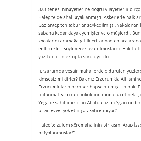
323 senesi nihayetlerine doğru vilayetlerin birç
Halep’te de ahali ayaklanmıştı. Askerlerle halk
Gaziantep’ten taburlar sevkedilmişti. Yakalanan 
sabaha kadar dayak yemişler ve ölmüşlerdi. Bunl
kocalarını aramağa gittikleri zaman onlara arana
edilecekleri söylenerek avutulmuşlardı. Hakikatt
yazılan bir mektupta soruluyordu:
“Erzurum’da vesair mahallerde öldürülen yüzlerc
kimsesiz mi dirler? Bakınız Erzurum’da Ali ismi
Erzurumlularla beraber hapse atılmış. Halbuki 
bulunmak ve onun hukukunu müdafaa etmek için 
Yegane sahibimiz olan Allah-ü azimü’şşan neden
biran evvel yok etmiyor, kahretmiyor?
Halep’te zulüm gören ahalinin bir kısmı Arap İz
nefyolunmuşlar!”