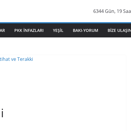
6344 Gün, 19 Saat
AR
PKK İNFAZLARI
YEŞIL
BAKI-YORUM
BIZE ULAŞI
i