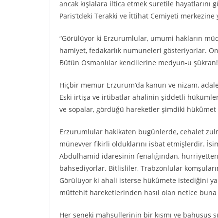
ancak kışlalara iltica etmek suretile hayatlarını 
Paris’tdeki Terakki ve İttihat Cemiyeti merkezine
“Görülüyor ki Erzurumlular, umumi hakların müd
hamiyet, fedakarlık numuneleri gösteriyorlar. On
Bütün Osmanlılar kendilerine medyun-u şükran! 
Hiçbir memur Erzurum’da kanun ve nizam, adalet
Eski irtişa ve irtibatlar ahalinin şiddetli hüküml
ve sopalar, gördüğü hareketler şimdiki hükûmet 
Erzurumlular hakikaten bugünlerde, cehalet zulme
münevver fikirli olduklarını isbat etmişlerdir. İ
Abdülhamid idaresinin fenalığından, hürriyette
bahsediyorlar. Bitlisliler, Trabzonlular komşular
Görülüyor ki ahali isterse hükûmete istediğini y
müttehit hareketlerinden hasıl olan netice buna 
Her seneki mahsullerinin bir kısmı ve bahusus sı