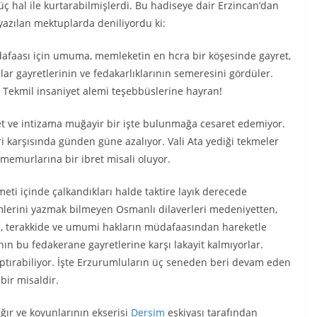
güç hal ile kurtarabilmişlerdi. Bu hadiseye dair Erzincan’dan
 yazılan mektuplarda deniliyordu ki:
afaası için umuma, memleketin en hcra bir köşesinde gayret,
lar gayretlerinin ve fedakarlıklarının semeresini gördüler.
Tekmil insaniyet alemi teşebbüslerine hayran!
 ve intizama muğayir bir işte bulunmağa cesaret edemiyor.
eri karşısında günden güne azalıyor. Vali Ata yediği tekmeler
memurlarına bir ibret misali oluyor.
ti içinde çalkandıkları halde taktire layık derecede
simlerini yazmak bilmeyen Osmanlı dilaverleri medeniyetten,
n, terakkide ve umumi hakların müdafaasından hareketle
ının bu fedakerane gayretlerine karşı lakayit kalmıyorlar.
aptırabiliyor. İşte Erzurumluların üç seneden beri devam eden
bir misaldir.
ğır ve koyunlarının ekserisi
Dersim
eşkiyası tarafından