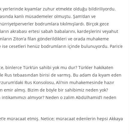
ok yerlerinde kıyamlar zuhur etmekte olduğu bildiriliyordu.
 arasında kanlı müsademeler olmuştu. Şam’dan ve
hürriyetperverler bodrumlara tıkılmışlardı. Birçok gece
arın akrabası ertesi sabah babalarını, kardeşlerini veyahut
nların Ziton’a filan gönderildikleri ve orada muhakeme
e ise cesetleri henüz bodrumların içinde bulunuyordu. Paris’e
e, binlerce Türk’ün sahibi yok mu dur? Türkler hakikaten
nde Rus tebaasından birisi de varmış. Bu adam da kıyam eden
Erzurum’daki Rus Konsolosu, Ali’nin muhakemesinde hazır
emir almış. Bizim de böyle bir sahibimiz neden yok?
 intikamımızı almıyor? Neden o zalim Abdülhamid’i neden
zet’e müracaat etmiş. Netice; müracaat edenlerin hepsi Akkaya