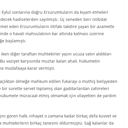
i Eylül sonlarına doğru Erzurumluların da kıyam etmeleri
 edecek hadiselerden sayılmıştı. Üç seneden beri istibdat
et eden Erzurumluların ittifakı takdire şayan bir azametle
inde o havali mahsulatının kar altında kalması üzerine
ğe başlamıştı.
 iken diğer taraftan muhtekirler yazın ucuza satın aldıkları
ı. Bu vaziyet karşısında muztar kalan ahali, hükumetin
ne müdafaaya karar vermişti.
a açlıktan ölmeğe mahkum edilen fukarayı o müthiş beliyyeden
 bir surette servet toplamış olan gaddarlardan zahireleri
da hükumete müracaat etmiş olmamak için vilayetten de yardım
nı gören halk, nihayet o zamana kadar birkaç defa kuvvet ve
 muhtekirlerin birkaç tanesini öldürmüştü. Sağ kalanlar da