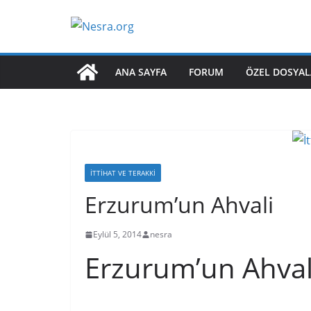
Skip
to
content
ANA SAYFA
FORUM
ÖZEL DOSYAL
İTTIHAT VE TERAKKI
Erzurum’un Ahvali
Eylül 5, 2014
nesra
Erzurum’un Ahval