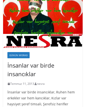
GÜNÜN MISRASI
İnsanlar var birde
insancıklar
Temmuz 11, 2013
nesra
İnsanlar var birde insancıklar, Ruhen hem
erkekler var hem kancıklar, Kızlar var
haysiyet şeref timsali, Şerefsiz herifler