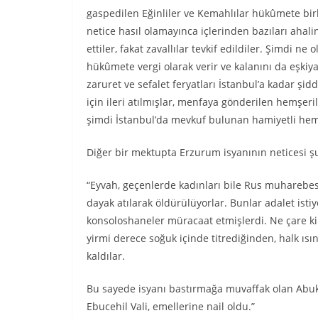
gaspedilen Eğinliler ve Kemahlılar hükûmete bi
netice hasıl olamayınca içlerinden bazıları ahalin
ettiler, fakat zavallılar tevkif edildiler. Şimdi ne
hükûmete vergi olarak verir ve kalanını da eşkiy
zaruret ve sefalet feryatları İstanbul’a kadar ş
için ileri atılmışlar, menfaya gönderilen hemşeril
şimdi İstanbul’da mevkuf bulunan hamiyetli hemşe
Diğer bir mektupta Erzurum isyanının neticesi şu
“Eyvah, geçenlerde kadınları bile Rus muharebes
dayak atılarak öldürülüyorlar. Bunlar adalet isti
konsoloshaneler müracaat etmişlerdi. Ne çare ki
yirmi derece soğuk içinde titrediğinden, halk ıs
kaldılar.
Bu sayede isyanı bastırmağa muvaffak olan Abuk P
Ebucehil Vali, emellerine nail oldu.”