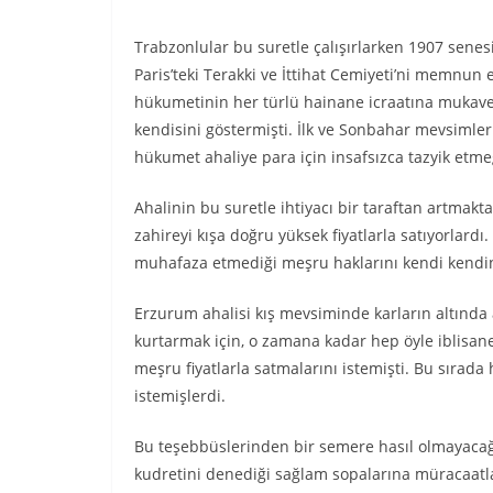
Trabzonlular bu suretle çalışırlarken 1907 senes
Paris’teki Terakki ve İttihat Cemiyeti’ni memnun
hükumetinin her türlü hainane icraatına mukavem
kendisini göstermişti. İlk ve Sonbahar mevsimler
hükumet ahaliye para için insafsızca tazyik etme
Ahalinin bu suretle ihtiyacı bir taraftan artmakta
zahireyi kışa doğru yüksek fiyatlarla satıyorlard
muhafaza etmediği meşru haklarını kendi kendi
Erzurum ahalisi kış mevsiminde karların altınd
kurtarmak için, o zamana kadar hep öyle iblisane
meşru fiyatlarla satmalarını istemişti. Bu sıra
istemişlerdi.
Bu teşebbüslerinden bir semere hasıl olmayacağı
kudretini denediği sağlam sopalarına müracaatla