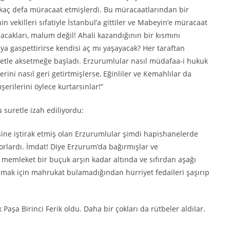
rkaç defa müracaat etmişlerdi. Bu müracaatlarından bir
in vekilleri sıfatiyle İstanbul’a gittiler ve Mabeyin’e müracaat
 olacakları, malum değil! Ahali kazandığının bir kısmını
aya gaspettirirse kendisi aç mı yaşayacak? Her taraftan
iddetle aksetmeğe başladı. Erzurumlular nasıl müdafaa-i hukuk
erini nasıl geri getirtmişlerse, Eğinliler ve Kemahlılar da
rilerini öylece kurtarsınlar!”
 suretle izah ediliyordu:
ine iştirak etmiş olan Erzurumlular şimdi hapishanelerde
yorlardı. İmdat! Diye Erzurum’da bağırmışlar ve
 memleket bir buçuk arşın kadar altında ve sıfırdan aşağı
ınmak için mahrukat bulamadığından hürriyet fedaileri şaşırıp
aşa Birinci Ferik oldu. Daha bir çokları da rütbeler aldılar.