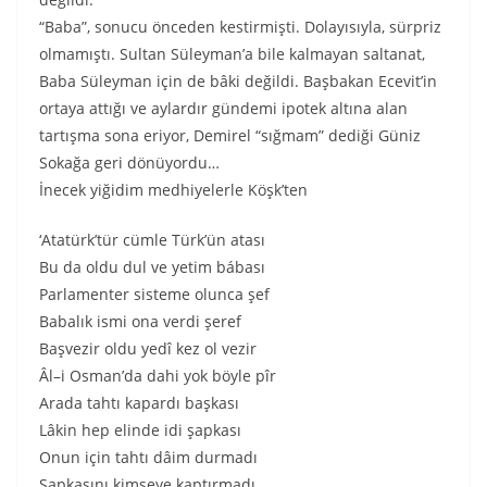
“Baba”, sonucu önceden kestirmişti. Dolayısıyla, sürpriz
olmamıştı. Sultan Süleyman’a bile kalmayan saltanat,
Baba Süleyman için de bâki değildi. Başbakan Ecevit’in
ortaya attığı ve aylardır gündemi ipotek altına alan
tartışma sona eriyor, Demirel “sığmam” dediği Güniz
Sokağa geri dönüyordu…
İnecek yiğidim medhiyelerle Köşk’ten
‘Atatürk’tür cümle Türk’ün atası
Bu da oldu dul ve yetim bábası
Parlamenter sisteme olunca şef
Babalık ismi ona verdi şeref
Başvezir oldu yedî kez ol vezir
Âl–i Osman’da dahi yok böyle pîr
Arada tahtı kapardı başkası
Lâkin hep elinde idi şapkası
Onun için tahtı dâim durmadı
Şapkasını kimseye kaptırmadı