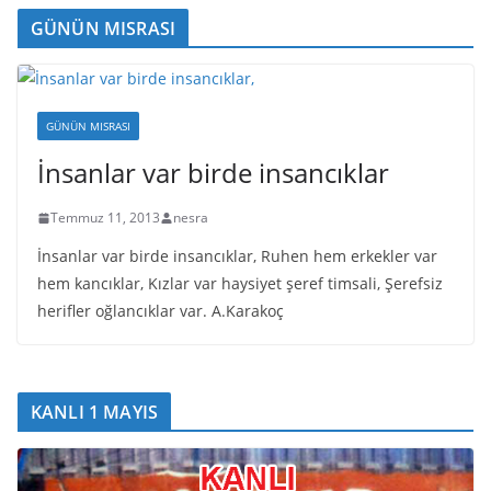
GÜNÜN MISRASI
GÜNÜN MISRASI
İnsanlar var birde insancıklar
Temmuz 11, 2013
nesra
İnsanlar var birde insancıklar, Ruhen hem erkekler var
hem kancıklar, Kızlar var haysiyet şeref timsali, Şerefsiz
herifler oğlancıklar var. A.Karakoç
KANLI 1 MAYIS