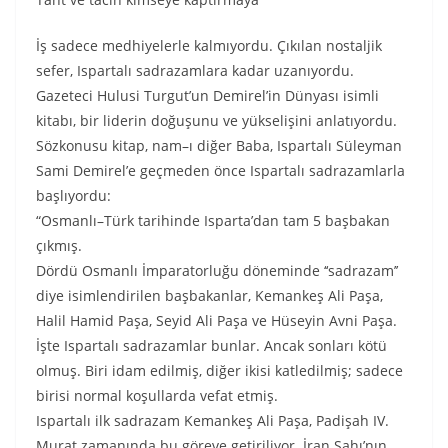
İş sadece medhiyelerle kalmıyordu. Çıkılan nostaljik
sefer, Ispartalı sadrazamlara kadar uzanıyordu.
Gazeteci Hulusi Turgut’un Demirel’in Dünyası isimli
kitabı, bir liderin doğuşunu ve yükselişini anlatıyordu.
Sözkonusu kitap, nam–ı diğer Baba, Ispartalı Süleyman
Sami Demirel’e geçmeden önce Ispartalı sadrazamlarla
başlıyordu:
“Osmanlı–Türk tarihinde Isparta’dan tam 5 başbakan
çıkmış.
Dördü Osmanlı İmparatorluğu döneminde ‘‘sadrazam’’
diye isimlendirilen başbakanlar, Kemankeş Ali Paşa,
Halil Hamid Paşa, Seyid Ali Paşa ve Hüseyin Avni Paşa.
İşte Ispartalı sadrazamlar bunlar. Ancak sonları kötü
olmuş. Biri idam edilmiş, diğer ikisi katledilmiş; sadece
birisi normal koşullarda vefat etmiş.
Ispartalı ilk sadrazam Kemankeş Ali Paşa, Padişah IV.
Murat zamanında bu göreve getiriliyor. İran Şahı’nın