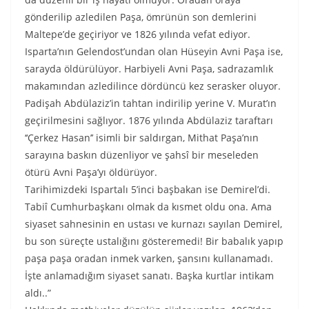
gönderilip azledilen Paşa, ömrünün son demlerini
Maltepe’de geçiriyor ve 1826 yılında vefat ediyor.
Isparta’nın Gelendost’undan olan Hüseyin Avni Paşa ise,
sarayda öldürülüyor. Harbiyeli Avni Paşa, sadrazamlık
makamından azledilince dördüncü kez serasker oluyor.
Padişah Abdülaziz’in tahtan indirilip yerine V. Murat’ın
geçirilmesini sağlıyor. 1876 yılında Abdülaziz taraftarı
‘‘Çerkez Hasan’’ isimli bir saldırgan, Mithat Paşa’nın
sarayına baskın düzenliyor ve şahsî bir meseleden
ötürü Avni Paşa’yı öldürüyor.
Tarihimizdeki Ispartalı 5’inci başbakan ise Demirel’di.
Tabiî Cumhurbaşkanı olmak da kısmet oldu ona. Ama
siyaset sahnesinin en ustası ve kurnazı sayılan Demirel,
bu son süreçte ustalığını gösteremedi! Bir babalık yapıp
paşa paşa oradan inmek varken, şansını kullanamadı.
İşte anlamadığım siyaset sanatı. Başka kurtlar intikam
aldı..”