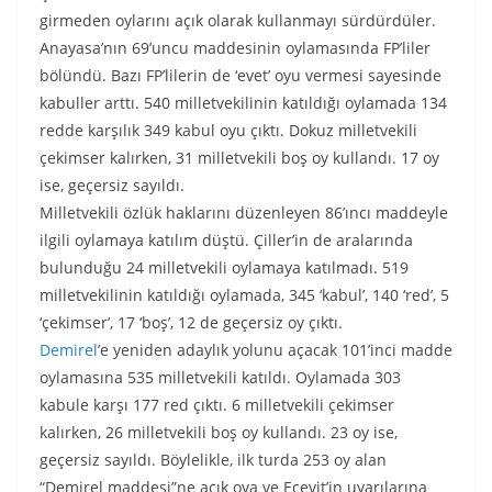
girmeden oylarını açık olarak kullanmayı sürdürdüler.
Anayasa’nın 69’uncu maddesinin oylamasında FP’liler
bölündü. Bazı FP’lilerin de ‘evet’ oyu vermesi sayesinde
kabuller arttı. 540 milletvekilinin katıldığı oylamada 134
redde karşılık 349 kabul oyu çıktı. Dokuz milletvekili
çekimser kalırken, 31 milletvekili boş oy kullandı. 17 oy
ise, geçersiz sayıldı.
Milletvekili özlük haklarını düzenleyen 86’ıncı maddeyle
ilgili oylamaya katılım düştü. Çiller’in de aralarında
bulunduğu 24 milletvekili oylamaya katılmadı. 519
milletvekilinin katıldığı oylamada, 345 ‘kabul’, 140 ‘red’, 5
‘çekimser’, 17 ‘boş’, 12 de geçersiz oy çıktı.
Demirel
’e yeniden adaylık yolunu açacak 101’inci madde
oylamasına 535 milletvekili katıldı. Oylamada 303
kabule karşı 177 red çıktı. 6 milletvekili çekimser
kalırken, 26 milletvekili boş oy kullandı. 23 oy ise,
geçersiz sayıldı. Böylelikle, ilk turda 253 oy alan
“Demirel maddesi”ne açık oya ve Ecevit’in uyarılarına