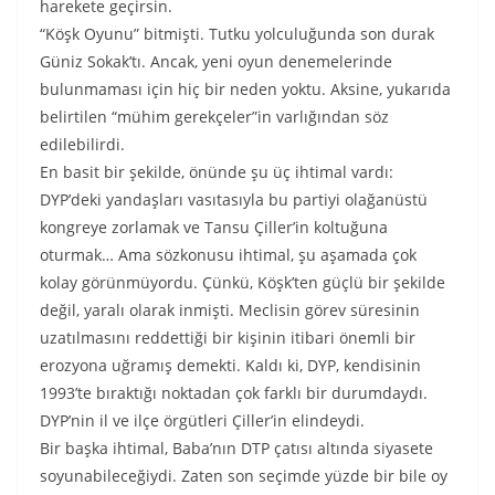
harekete geçirsin.
“Köşk Oyunu” bitmişti. Tutku yolculuğunda son durak
Güniz Sokak’tı. Ancak, yeni oyun denemelerinde
bulunmaması için hiç bir neden yoktu. Aksine, yukarıda
belirtilen “mühim gerekçeler”in varlığından söz
edilebilirdi.
En basit bir şekilde, önünde şu üç ihtimal vardı:
DYP’deki yandaşları vasıtasıyla bu partiyi olağanüstü
kongreye zorlamak ve Tansu Çiller’in koltuğuna
oturmak… Ama sözkonusu ihtimal, şu aşamada çok
kolay görünmüyordu. Çünkü, Köşk’ten güçlü bir şekilde
değil, yaralı olarak inmişti. Meclisin görev süresinin
uzatılmasını reddettiği bir kişinin itibari önemli bir
erozyona uğramış demekti. Kaldı ki, DYP, kendisinin
1993’te bıraktığı noktadan çok farklı bir durumdaydı.
DYP’nin il ve ilçe örgütleri Çiller’in elindeydi.
Bir başka ihtimal, Baba’nın DTP çatısı altında siyasete
soyunabileceğiydi. Zaten son seçimde yüzde bir bile oy