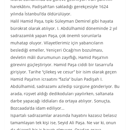
harekâtını, Padişah’tan sakladığı gerekçesiyle 1624
yılında İstanbul’da öldürülüyor.
Halil Hamid Paşa, tıpkı Süleyman Demirel gibi hayata
bürokrat olarak atılıyor. I. Abdülhamid döneminde 2 yıl
sadrazamlık yapan Paşa, çok önemli sorunlarla
muhatap oluyor. Vilayetlerimiz için yabancıların
beslediği emeller, Yeniçeri Ocağı’nın bozulması,
devletin mâli durumunun zayıflığı, Hamid Paşa’nın
görevini güçleştiriyor. Hamid Paşa ciddi bir tasarrufa
girişiyor. Tarihe ‘‘çilekeş ve cesur’’ bir isim olarak geçen
Hamid Paşa’nın icraatını ‘‘fazla’’ bulan Padişah I.
Abdülhamid, sadrazamı azledip sürgüne gönderiyor. Bu
arada, rüşvet aldığı dedikoduları yayılırken, saltanata
darbe yapacağı iddiaları da ortaya atılıyor. Sonuçta,
Bozcaada’da idam ediliyor…
Ispartalı sadrazamlar arasında hayatını kazasız belasız
tamamlayan tek kişi ise, Seyid Ali Paşa. Ne var ki, onun
da düzenli bir iş hayatı olmuyor. Oradan oraya