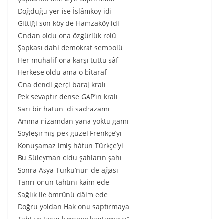
Doğduğu yer ise İslâmköy idi
Gittiği son köy de Hamzaköy idi
Ondan oldu ona özgürlük rolü
Şapkası dahi demokrat sembolü
Her muhalif ona karşı tuttu sâf
Herkese oldu ama o bîtaraf
Ona dendi gerçi baraj kralı
Pek sevaptır dense GAP’ın kralı
Sarı bir hatun idi sadrazamı
Amma nizamdan yana yoktu gamı
Söyleşirmiş pek güzel Frenkçe’yi
Konuşamaz imiş hátun Türkçe’yi
Bu Süleyman oldu şahların şahı
Sonra Asya Türkü’nün de ağası
Tanrı onun tahtını kaim ede
Sağlık ile ömrünü dâim ede
Doğru yoldan Hak onu saptırmaya
Taht ve tacın kimseye kaptırmaya’’