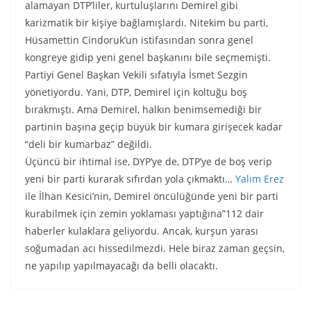
alamayan DTP’liler, kurtuluşlarını Demirel gibi
karizmatik bir kişiye bağlamışlardı. Nitekim bu parti,
Hüsamettin Cindoruk’un istifasından sonra genel
kongreye gidip yeni genel başkanını bile seçmemişti.
Partiyi Genel Başkan Vekili sıfatıyla İsmet Sezgin
yönetiyordu. Yani, DTP, Demirel için koltuğu boş
bırakmıştı. Ama Demirel, halkın benimsemediği bir
partinin başına geçip büyük bir kumara girişecek kadar
“deli bir kumarbaz” değildi.
Üçüncü bir ihtimal ise, DYP’ye de, DTP’ye de boş verip
yeni bir parti kurarak sıfırdan yola çıkmaktı…
Yalım Erez
ile İlhan Kesici’nin, Demirel öncülüğünde yeni bir parti
kurabilmek için zemin yoklaması yaptığına”112 dair
haberler kulaklara geliyordu. Ancak, kurşun yarası
soğumadan acı hissedilmezdi. Hele biraz zaman geçsin,
ne yapılıp yapılmayacağı da belli olacaktı.