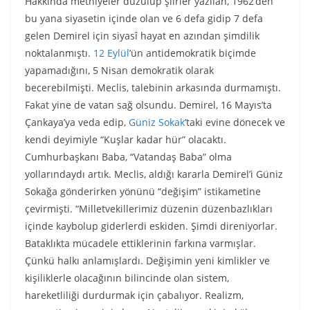
Hakkında methiyeler düzülüp şiirler yazılan, 1962’den
bu yana siyasetin içinde olan ve 6 defa gidip 7 defa
gelen Demirel için siyasî hayat en azından şimdilik
noktalanmıştı.
12 Eylül
’ün antidemokratik biçimde
yapamadığını, 5 Nisan demokratik olarak
becerebilmişti. Meclis, talebinin arkasında durmamıştı.
Fakat yine de vatan sağ olsundu. Demirel, 16 Mayıs’ta
Çankaya’ya veda edip,
Güniz Sokak
’taki evine dönecek ve
kendi deyimiyle “Kuşlar kadar hür” olacaktı.
Cumhurbaşkanı Baba, “Vatandaş Baba” olma
yollarındaydı artık. Meclis, aldığı kararla Demirel’i Güniz
Sokağa gönderirken yönünü “değişim” istikametine
çevirmişti. “Milletvekillerimiz düzenin düzenbazlıkları
içinde kaybolup giderlerdi eskiden. Şimdi direniyorlar.
Bataklıkta mücadele ettiklerinin farkına varmışlar.
Çünkü halkı anlamışlardı. Değişimin yeni kimlikler ve
kişiliklerle olacağının bilincinde olan sistem,
hareketliliği durdurmak için çabalıyor. Realizm,