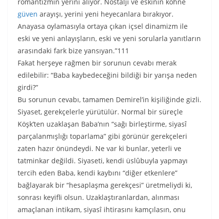
romantizmin yerini alıyor. Nostalji ve eskinin köhne
güven
arayışı, yerini yeni heyecanlara bırakıyor.
Anayasa oylamasıyla ortaya çıkan içsel dinamizm ile
eski ve yeni anlayışların, eski ve yeni sorularla yanıtların
arasındaki fark bize yansıyan.”111
Fakat herşeye rağmen bir sorunun cevabı merak
edilebilir: “Baba kaybedeceğini bildiği bir yarışa neden
girdi?”
Bu sorunun cevabı, tamamen Demirel’in kişiliğinde gizli.
Siyaset, gerekçelerle yürütülür. Normal bir süreçle
Köşk’ten uzaklaşan Baba’nın “sağı birleştirme, siyasî
parçalanmışlığı toparlama” gibi görünür gerekçeleri
zaten hazır önündeydi. Ne var ki bunlar, yeterli ve
tatminkar değildi. Siyaseti, kendi üslûbuyla yapmayı
tercih eden Baba, kendi kaybını “diğer etkenlere”
bağlayarak bir “hesaplaşma gerekçesi” üretmeliydi ki,
sonrası keyifli olsun. Uzaklaştıranlardan, alınması
amaçlanan intikam, siyasî ihtirasını kamçılasın, onu