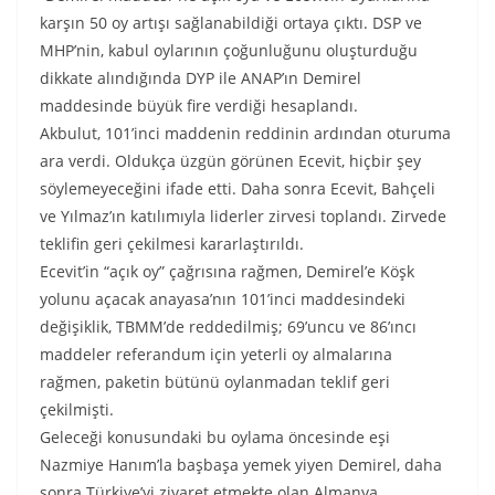
karşın 50 oy artışı sağlanabildiği ortaya çıktı. DSP ve
MHP’nin, kabul oylarının çoğunluğunu oluşturduğu
dikkate alındığında DYP ile ANAP’ın Demirel
maddesinde büyük fire verdiği hesaplandı.
Akbulut, 101’inci maddenin reddinin ardından oturuma
ara verdi. Oldukça üzgün görünen Ecevit, hiçbir şey
söylemeyeceğini ifade etti. Daha sonra Ecevit, Bahçeli
ve Yılmaz’ın katılımıyla liderler zirvesi toplandı. Zirvede
teklifin geri çekilmesi kararlaştırıldı.
Ecevit’in “açık oy” çağrısına rağmen, Demirel’e Köşk
yolunu açacak anayasa’nın 101’inci maddesindeki
değişiklik, TBMM’de reddedilmiş; 69’uncu ve 86’ıncı
maddeler referandum için yeterli oy almalarına
rağmen, paketin bütünü oylanmadan teklif geri
çekilmişti.
Geleceği konusundaki bu oylama öncesinde eşi
Nazmiye Hanım’la başbaşa yemek yiyen Demirel, daha
sonra Türkiye’yi ziyaret etmekte olan Almanya