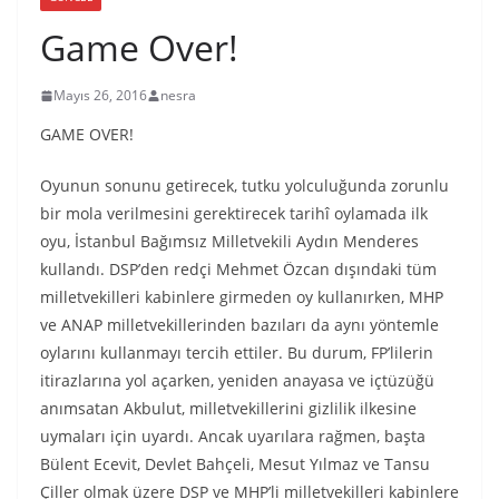
Game Over!
Mayıs 26, 2016
nesra
GAME OVER!
Oyunun sonunu getirecek, tutku yolculuğunda zorunlu
bir mola verilmesini gerektirecek tarihî oylamada ilk
oyu, İstanbul Bağımsız Milletvekili Aydın Menderes
kullandı. DSP’den redçi Mehmet Özcan dışındaki tüm
milletvekilleri kabinlere girmeden oy kullanırken, MHP
ve ANAP milletvekillerinden bazıları da aynı yöntemle
oylarını kullanmayı tercih ettiler. Bu durum, FP’lilerin
itirazlarına yol açarken, yeniden anayasa ve içtüzüğü
anımsatan Akbulut, milletvekillerini gizlilik ilkesine
uymaları için uyardı. Ancak uyarılara rağmen, başta
Bülent Ecevit, Devlet Bahçeli, Mesut Yılmaz ve Tansu
Çiller olmak üzere DSP ve MHP’li milletvekilleri kabinlere