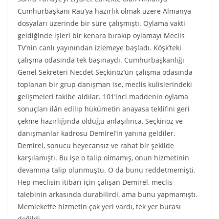
Cumhurbaşkanı Rau’ya hazırlık olmak üzere Almanya
dosyaları üzerinde bir süre çalışmıştı. Oylama vakti
geldiğinde işleri bir kenara bırakıp oylamayı Meclis
TV’nin canlı yayınından izlemeye başladı. Köşk’teki
çalışma odasında tek başınaydı. Cumhurbaşkanlığı
Genel Sekreteri Necdet Seçkinöz’ün çalışma odasında
toplanan bir grup danışman ise, meclis kulislerindeki
gelişmeleri takibe aldılar. 101’inci maddenin oylama
sonuçları ilân edilip hükümetin anayasa teklifini geri
çekme hazırlığında olduğu anlaşılınca, Seçkinöz ve
danışmanlar kadrosu Demirel’in yanına geldiler.
Demirel, sonucu heyecansız ve rahat bir şekilde
karşılamıştı. Bu işe o talip olmamış, onun hizmetinin
devamına talip olunmuştu. O da bunu reddetmemişti.
Hep meclisin itibarı için çalışan Demirel, meclis
talebinin arkasında durabilirdi, ama bunu yapmamıştı.
Memlekette hizmetin çok yeri vardı, tek yer burası
değildi.