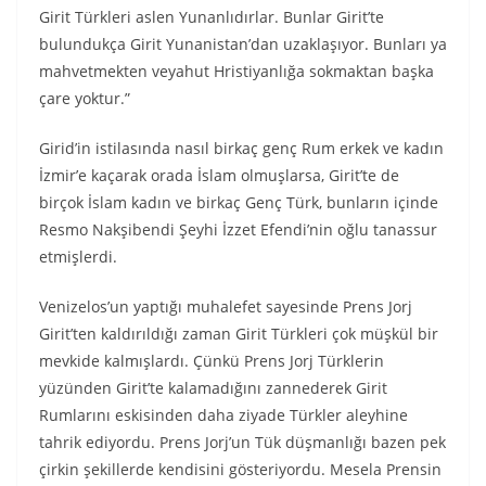
Girit Türkleri aslen Yunanlıdırlar. Bunlar Girit’te
bulundukça Girit Yunanistan’dan uzaklaşıyor. Bunları ya
mahvetmekten veyahut Hristiyanlığa sokmaktan başka
çare yoktur.”
Girid’in istilasında nasıl birkaç genç Rum erkek ve kadın
İzmir’e kaçarak orada İslam olmuşlarsa, Girit’te de
birçok İslam kadın ve birkaç Genç Türk, bunların içinde
Resmo Nakşibendi Şeyhi İzzet Efendi’nin oğlu tanassur
etmişlerdi.
Venizelos’un yaptığı muhalefet sayesinde Prens Jorj
Girit’ten kaldırıldığı zaman Girit Türkleri çok müşkül bir
mevkide kalmışlardı. Çünkü Prens Jorj Türklerin
yüzünden Girit’te kalamadığını zannederek Girit
Rumlarını eskisinden daha ziyade Türkler aleyhine
tahrik ediyordu. Prens Jorj’un Tük düşmanlığı bazen pek
çirkin şekillerde kendisini gösteriyordu. Mesela Prensin