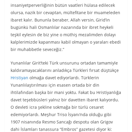
insaniyetperverliğinin bütün vaatleri hülasa edilecek
olursa, nazik bir cevaptan, mültefitane bir muameleden
ibaret kalır. Bununla beraber, Allah versin, Girid’in
bugünkü hali Osmanlılar nazarında bir ibret heykeli
teşkil eylesin de biz yine o müthiş mezalimden dolayı
kalplerimizde kapanması kabil olmayan o yaraları ebedi
bir muhabbetle seveceğiz.”
Yunanlılar Girit’teki Türk unsurunu ortadan tamamiyle
kaldıramayacaklarını anladıkça Türkleri fırsat düştükçe
Hristiyan
olmağa davet ediyorlardı. Türklerin
Yunanlılaştırılması için esasen ortada bir din
ihtilafından başka bir mani yoktu. Fakat bu Hristiyanlığa
davet teşebbüsleri yalnız bir davetten ibaret kalıyordu.
O devleti icra şekline sokmağa bir türlü cesaret
edemiyorlardı. Meşhur Triso İsyanı’nda olduğu gibi
1907 nisanında Resmo Sancağı despotu olan Grigov
dahi İslamları tanassura “Embros” gazetesi diyor ki: