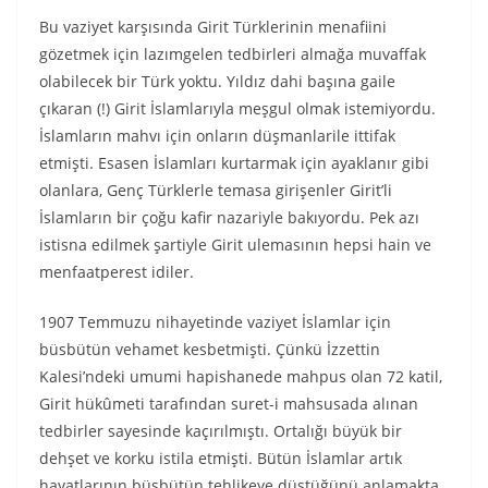
Bu vaziyet karşısında Girit Türklerinin menafiini
gözetmek için lazımgelen tedbirleri almağa muvaffak
olabilecek bir Türk yoktu. Yıldız dahi başına gaile
çıkaran (!) Girit İslamlarıyla meşgul olmak istemiyordu.
İslamların mahvı için onların düşmanlarile ittifak
etmişti. Esasen İslamları kurtarmak için ayaklanır gibi
olanlara, Genç Türklerle temasa girişenler Girit’li
İslamların bir çoğu kafir nazariyle bakıyordu. Pek azı
istisna edilmek şartiyle Girit ulemasının hepsi hain ve
menfaatperest idiler.
1907 Temmuzu nihayetinde vaziyet İslamlar için
büsbütün vehamet kesbetmişti. Çünkü İzzettin
Kalesi’ndeki umumi hapishanede mahpus olan 72 katil,
Girit hükûmeti tarafından suret-i mahsusada alınan
tedbirler sayesinde kaçırılmıştı. Ortalığı büyük bir
dehşet ve korku istila etmişti. Bütün İslamlar artık
hayatlarının büsbütün tehlikeye düştüğünü anlamakta