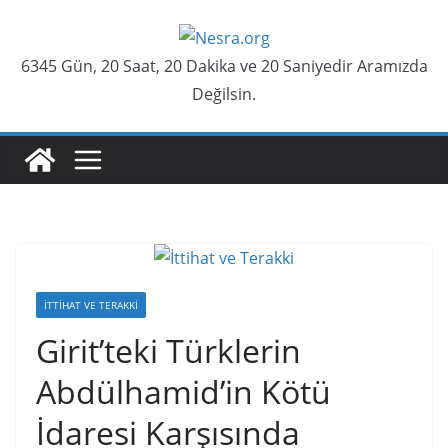
Skip
to
6345 Gün, 20 Saat, 20 Dakika ve 21 Saniyedir Aramızda
content
Değilsin.
İTTIHAT VE TERAKKI
Girit’teki Türklerin
Abdülhamid’in Kötü
İdaresi Karşısında