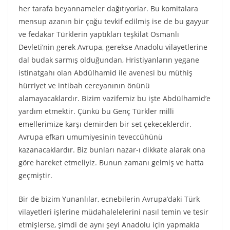
her tarafa beyannameler dağıtıyorlar. Bu komitalara
mensup azanın bir çoğu tevkif edilmiş ise de bu gayyur
ve fedakar Türklerin yaptıkları teşkilat Osmanlı
Devleti’nin gerek Avrupa, gerekse Anadolu vilayetlerine
dal budak sarmış olduğundan, Hristiyanların yegane
istinatgahı olan Abdülhamid ile avenesi bu müthiş
hürriyet ve intibah cereyanının önünü
alamayacaklardır. Bizim vazifemiz bu işte Abdülhamid’e
yardım etmektir. Çünkü bu Genç Türkler milli
emellerimize karşı demirden bir set çekeceklerdir.
Avrupa efkarı umumiyesinin teveccühünü
kazanacaklardır. Biz bunları nazar-ı dikkate alarak ona
göre hareket etmeliyiz. Bunun zamanı gelmiş ve hatta
geçmiştir.
Bir de bizim Yunanlılar, ecnebilerin Avrupa’daki Türk
vilayetleri işlerine müdahalelelerini nasıl temin ve tesir
etmişlerse, şimdi de aynı şeyi Anadolu için yapmakla