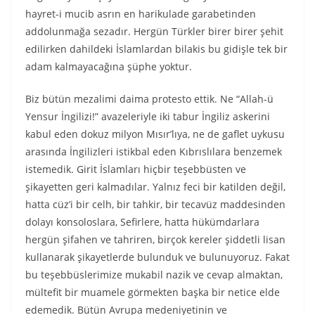
hayret-i mucib asrın en harikulade garabetinden
addolunmağa sezadır. Hergün Türkler birer birer şehit
edilirken dahildeki İslamlardan bilakis bu gidişle tek bir
adam kalmayacağına şüphe yoktur.
Biz bütün mezalimi daima protesto ettik. Ne “Allah-ü
Yensur İngilizi!” avazeleriyle iki tabur İngiliz askerini
kabul eden dokuz milyon Mısır’lıya, ne de gaflet uykusu
arasında İngilizleri istikbal eden Kıbrıslılara benzemek
istemedik. Girit İslamları hiçbir teşebbüsten ve
şikayetten geri kalmadılar. Yalnız feci bir katilden değil,
hatta cüz’i bir celh, bir tahkir, bir tecavüz maddesinden
dolayı konsoloslara, Sefirlere, hatta hükümdarlara
hergün şifahen ve tahriren, birçok kereler şiddetli lisan
kullanarak şikayetlerde bulunduk ve bulunuyoruz. Fakat
bu teşebbüslerimize mukabil nazik ve cevap almaktan,
mültefit bir muamele görmekten başka bir netice elde
edemedik. Bütün Avrupa medeniyetinin ve