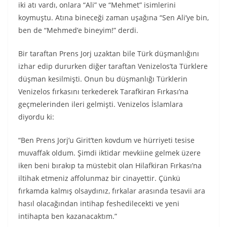
iki atı vardı, onlara “Ali” ve “Mehmet” isimlerini
koymuştu. Atına bineceği zaman uşağına “Sen Ali’ye bin,
ben de “Mehmed’e bineyim!” derdi.
Bir taraftan Prens Jorj uzaktan bile Türk düşmanlığını
izhar edip dururken diğer taraftan Venizelos’ta Türklere
düşman kesilmişti. Onun bu düşmanlığı Türklerin
Venizelos fırkasını terkederek Tarafkiran Fırkası’na
geçmelerinden ileri gelmişti. Venizelos İslamlara
diyordu ki:
“Ben Prens Jorj’u Girit’ten kovdum ve hürriyeti tesise
muvaffak oldum. Şimdi iktidar mevkiine gelmek üzere
iken beni bırakıp ta müstebit olan Hilafkiran Fırkası’na
iltihak etmeniz affolunmaz bir cinayettir. Çünkü
fırkamda kalmış olsaydınız, fırkalar arasında tesavii ara
hasıl olacağından intihap feshedilecekti ve yeni
intihapta ben kazanacaktım.”