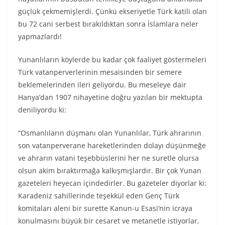
güçlük çekmemişlerdi. Çünkü ekseriyetle Türk katili olan
bu 72 cani serbest bırakıldıktan sonra İslamlara neler
yapmazlardı!
Yunanlıların köylerde bu kadar çok faaliyet göstermeleri
Türk vatanperverlerinin mesaisinden bir semere
beklemelerinden ileri geliyordu. Bu meseleye dair
Hanya’dan 1907 nihayetine doğru yazılan bir mektupta
deniliyordu ki:
“Osmanlıların düşmanı olan Yunanlılar, Türk ahrarının
son vatanperverane hareketlerinden dolayı düşünmeğe
ve ahrarın vatani teşebbüslerini her ne suretle olursa
olsun akim bıraktırmağa kalkışmışlardır. Bir çok Yunan
gazeteleri heyecan içindedirler. Bu gazeteler diyorlar ki:
Karadeniz sahillerinde teşekkül eden Genç Türk
komitaları aleni bir surette Kanun-u Esasi’nin icraya
konulmasını büyük bir cesaret ve metanetle istiyorlar,