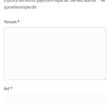
E-posta adresiniz yayınlanmayacak.
Gerekli alanlar
*
ile
işaretlenmişlerdir
Yorum
*
Ad
*