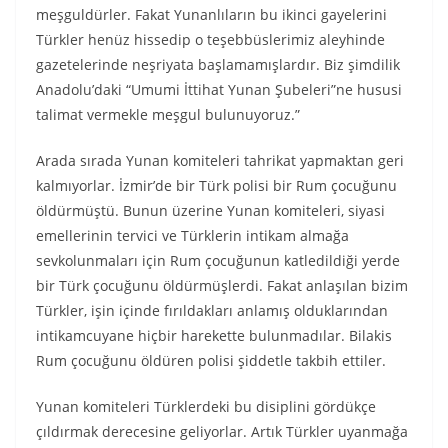
meşguldürler. Fakat Yunanlıların bu ikinci gayelerini
Türkler henüz hissedip o teşebbüslerimiz aleyhinde
gazetelerinde neşriyata başlamamışlardır. Biz şimdilik
Anadolu’daki “Umumi İttihat Yunan Şubeleri”ne hususi
talimat vermekle meşgul bulunuyoruz.”
Arada sırada Yunan komiteleri tahrikat yapmaktan geri
kalmıyorlar. İzmir’de bir Türk polisi bir Rum çocuğunu
öldürmüştü. Bunun üzerine Yunan komiteleri, siyasi
emellerinin tervici ve Türklerin intikam almağa
sevkolunmaları için Rum çocuğunun katledildiği yerde
bir Türk çocuğunu öldürmüşlerdi. Fakat anlaşılan bizim
Türkler, işin içinde fırıldakları anlamış olduklarından
intikamcuyane hiçbir harekette bulunmadılar. Bilakis
Rum çocuğunu öldüren polisi şiddetle takbih ettiler.
Yunan komiteleri Türklerdeki bu disiplini gördükçe
çıldırmak derecesine geliyorlar. Artık Türkler uyanmağa