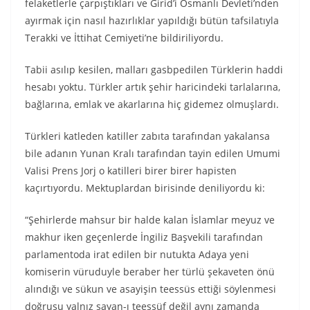
felaketlerle çarpıştıkları ve Girid’i Osmanlı Devleti’nden
ayırmak için nasıl hazırlıklar yapıldığı bütün tafsilatıyla
Terakki ve İttihat Cemiyeti’ne bildiriliyordu.
Tabii asılıp kesilen, malları gasbpedilen Türklerin haddi
hesabı yoktu. Türkler artık şehir haricindeki tarlalarına,
bağlarına, emlak ve akarlarına hiç gidemez olmuşlardı.
Türkleri katleden katiller zabıta tarafından yakalansa
bile adanın Yunan Kralı tarafından tayin edilen Umumi
Valisi Prens Jorj o katilleri birer birer hapisten
kaçırtıyordu. Mektuplardan birisinde deniliyordu ki:
“Şehirlerde mahsur bir halde kalan İslamlar meyuz ve
makhur iken geçenlerde İngiliz Başvekili tarafından
parlamentoda irat edilen bir nutukta Adaya yeni
komiserin vüruduyle beraber her türlü şekaveten önü
alındığı ve sükun ve asayişin teessüs ettiği söylenmesi
doğrusu yalnız şayan-ı teessüf değil aynı zamanda