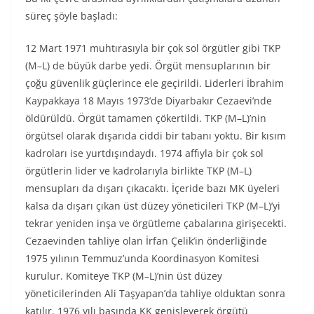
süreç şöyle başladı:
12 Mart 1971 muhtırasıyla bir çok sol örgütler gibi TKP
(M–L) de büyük darbe yedi. Örgüt mensuplarının bir
çoğu güvenlik güçlerince ele geçirildi. Liderleri İbrahim
Kaypakkaya 18 Mayıs 1973’de Diyarbakır Cezaevi’nde
öldürüldü. Örgüt tamamen çökertildi. TKP (M–L)’nin
örgütsel olarak dışarıda ciddi bir tabanı yoktu. Bir kısım
kadroları ise yurtdışındaydı. 1974 affıyla bir çok sol
örgütlerin lider ve kadrolarıyla birlikte TKP (M–L)
mensupları da dışarı çıkacaktı. İçeride bazı MK üyeleri
kalsa da dışarı çıkan üst düzey yöneticileri TKP (M–L)’yi
tekrar yeniden inşa ve örgütleme çabalarına girişecekti.
Cezaevinden tahliye olan İrfan Çelik’in önderliğinde
1975 yılının Temmuz’unda Koordinasyon Komitesi
kurulur. Komiteye TKP (M–L)’nin üst düzey
yöneticilerinden Ali Taşyapan’da tahliye olduktan sonra
katılır. 1976 yılı başında KK genişleyerek örgütü