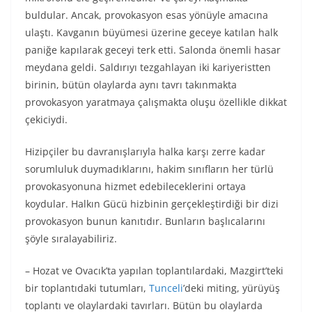
buldular. Ancak, provokasyon esas yönüyle amacına
ulaştı. Kavganın büyümesi üzerine geceye katılan halk
paniğe kapılarak geceyi terk etti. Salonda önemli hasar
meydana geldi. Saldırıyı tezgahlayan iki kariyeristten
birinin, bütün olaylarda aynı tavrı takınmakta
provokasyon yaratmaya çalışmakta oluşu özellikle dikkat
çekiciydi.
Hizipçiler bu davranışlarıyla halka karşı zerre kadar
sorumluluk duymadıklarını, hakim sınıfların her türlü
provokasyonuna hizmet edebileceklerini ortaya
koydular. Halkın Gücü hizbinin gerçekleştirdiği bir dizi
provokasyon bunun kanıtıdır. Bunların başlıcalarını
şöyle sıralayabiliriz.
– Hozat ve Ovacık’ta yapılan toplantılardaki, Mazgirt’teki
bir toplantıdaki tutumları,
Tunceli
’deki miting, yürüyüş
toplantı ve olaylardaki tavırları. Bütün bu olaylarda