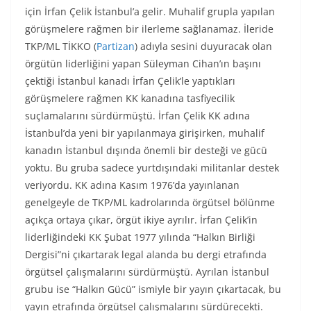
için İrfan Çelik İstanbul’a gelir. Muhalif grupla yapılan
görüşmelere rağmen bir ilerleme sağlanamaz. İleride
TKP/ML TİKKO (
Partizan
) adıyla sesini duyuracak olan
örgütün liderliğini yapan Süleyman Cihan’ın başını
çektiği İstanbul kanadı İrfan Çelik’le yaptıkları
görüşmelere rağmen KK kanadına tasfiyecilik
suçlamalarını sürdürmüştü. İrfan Çelik KK adına
İstanbul’da yeni bir yapılanmaya girişirken, muhalif
kanadın İstanbul dışında önemli bir desteği ve gücü
yoktu. Bu gruba sadece yurtdışındaki militanlar destek
veriyordu. KK adına Kasım 1976’da yayınlanan
genelgeyle de TKP/ML kadrolarında örgütsel bölünme
açıkça ortaya çıkar, örgüt ikiye ayrılır. İrfan Çelik’in
liderliğindeki KK Şubat 1977 yılında “Halkın Birliği
Dergisi”ni çıkartarak legal alanda bu dergi etrafında
örgütsel çalışmalarını sürdürmüştü. Ayrılan İstanbul
grubu ise “Halkın Gücü” ismiyle bir yayın çıkartacak, bu
yayın etrafında örgütsel çalışmalarını sürdürecekti.