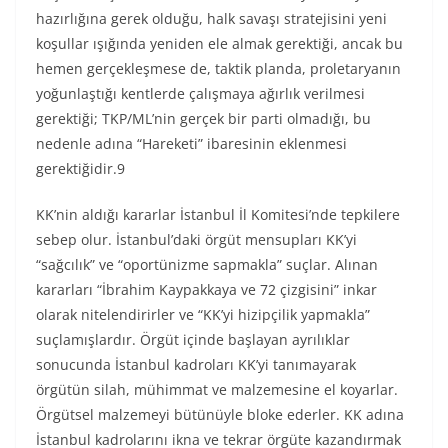
hazırlığına gerek olduğu, halk savaşı stratejisini yeni
koşullar ışığında yeniden ele almak gerektiği, ancak bu
hemen gerçekleşmese de, taktik planda, proletaryanın
yoğunlaştığı kentlerde çalışmaya ağırlık verilmesi
gerektiği; TKP/ML’nin gerçek bir parti olmadığı, bu
nedenle adına “Hareketi” ibaresinin eklenmesi
gerektiğidir.9
KK’nin aldığı kararlar İstanbul İl Komitesi’nde tepkilere
sebep olur. İstanbul’daki örgüt mensupları KK’yi
“sağcılık” ve “oportünizme sapmakla” suçlar. Alınan
kararları “İbrahim Kaypakkaya ve 72 çizgisini” inkar
olarak nitelendirirler ve “KK’yi hizipçilik yapmakla”
suçlamışlardır. Örgüt içinde başlayan ayrılıklar
sonucunda İstanbul kadroları KK’yi tanımayarak
örgütün silah, mühimmat ve malzemesine el koyarlar.
Örgütsel malzemeyi bütünüyle bloke ederler. KK adına
İstanbul kadrolarını ikna ve tekrar örgüte kazandırmak