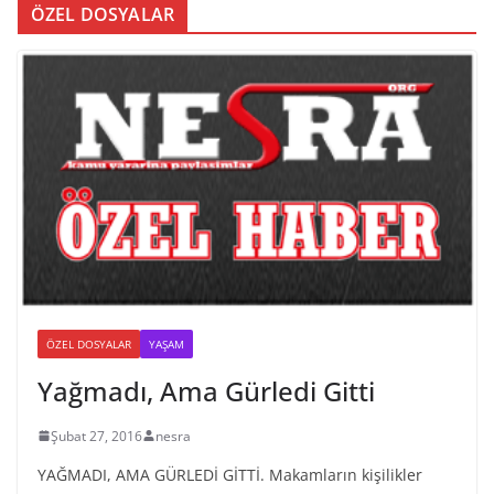
ÖZEL DOSYALAR
ÖZEL DOSYALAR
YAŞAM
Yağmadı, Ama Gürledi Gitti
Şubat 27, 2016
nesra
YAĞMADI, AMA GÜRLEDİ GİTTİ. Makamların kişilikler