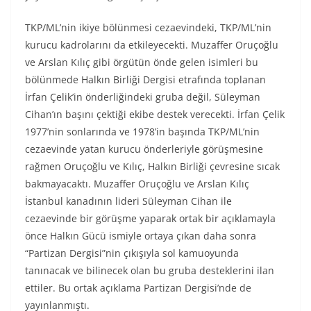
TKP/ML’nin ikiye bölünmesi cezaevindeki, TKP/ML’nin
kurucu kadrolarını da etkileyecekti. Muzaffer Oruçoğlu
ve Arslan Kılıç gibi örgütün önde gelen isimleri bu
bölünmede Halkın Birliği Dergisi etrafında toplanan
İrfan Çelik’in önderliğindeki gruba değil, Süleyman
Cihan’ın başını çektiği ekibe destek verecekti. İrfan Çelik
1977’nin sonlarında ve 1978’in başında TKP/ML’nin
cezaevinde yatan kurucu önderleriyle görüşmesine
rağmen Oruçoğlu ve Kılıç, Halkın Birliği çevresine sıcak
bakmayacaktı. Muzaffer Oruçoğlu ve Arslan Kılıç
İstanbul kanadının lideri Süleyman Cihan ile
cezaevinde bir görüşme yaparak ortak bir açıklamayla
önce Halkın Gücü ismiyle ortaya çıkan daha sonra
“Partizan Dergisi”nin çıkışıyla sol kamuoyunda
tanınacak ve bilinecek olan bu gruba desteklerini ilan
ettiler. Bu ortak açıklama Partizan Dergisi’nde de
yayınlanmıştı.