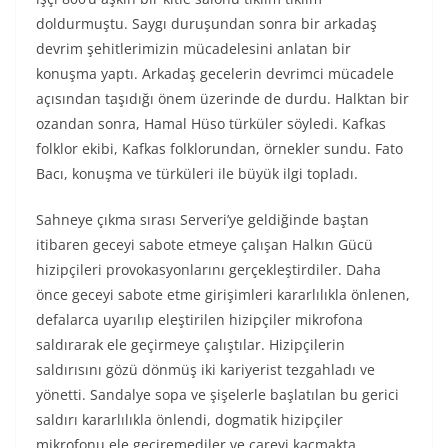
doldurmuştu. Saygı duruşundan sonra bir arkadaş
devrim şehitlerimizin mücadelesini anlatan bir
konuşma yaptı. Arkadaş gecelerin devrimci mücadele
açısından taşıdığı önem üzerinde de durdu. Halktan bir
ozandan sonra, Hamal Hüso türküler söyledi. Kafkas
folklor ekibi, Kafkas folklorundan, örnekler sundu. Fato
Bacı, konuşma ve türküleri ile büyük ilgi topladı.
Sahneye çıkma sırası Serveri’ye geldiğinde baştan
itibaren geceyi sabote etmeye çalışan Halkın Gücü
hizipçileri provokasyonlarını gerçekleştirdiler. Daha
önce geceyi sabote etme girişimleri kararlılıkla önlenen,
defalarca uyarılıp eleştirilen hizipçiler mikrofona
saldırarak ele geçirmeye çalıştılar. Hizipçilerin
saldırısını gözü dönmüş iki kariyerist tezgahladı ve
yönetti. Sandalye sopa ve şişelerle başlatılan bu gerici
saldırı kararlılıkla önlendi, dogmatik hizipçiler
mikrofonu ele geçiremediler ve çareyi kaçmakta