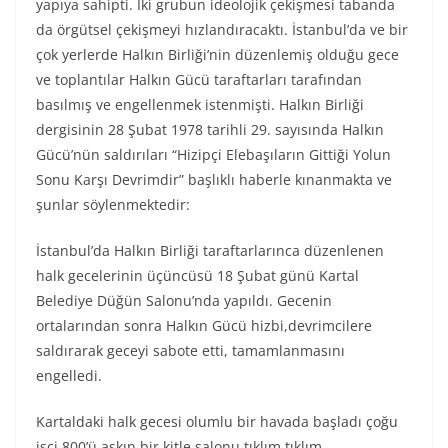
yapıya sahipti. İki grubun ideolojik çekişmesi tabanda
da örgütsel çekişmeyi hızlandıracaktı. İstanbul’da ve bir
çok yerlerde Halkın Birliği’nin düzenlemiş olduğu gece
ve toplantılar Halkın Gücü taraftarları tarafından
basılmış ve engellenmek istenmişti. Halkın Birliği
dergisinin 28 Şubat 1978 tarihli 29. sayısında Halkın
Gücü’nün saldırıları “Hizipçi Elebaşıların Gittiği Yolun
Sonu Karşı Devrimdir” başlıklı haberle kınanmakta ve
şunlar söylenmektedir:
İstanbul’da Halkın Birliği taraftarlarınca düzenlenen
halk gecelerinin üçüncüsü 18 Şubat günü Kartal
Belediye Düğün Salonu’nda yapıldı. Gecenin
ortalarından sonra Halkın Gücü hizbi,devrimcilere
saldırarak geceyi sabote etti, tamamlanmasını
engelledi.
Kartaldaki halk gecesi olumlu bir havada başladı çoğu
işçi 800’ü aşkın bir kitle salonu tıklım tıklım