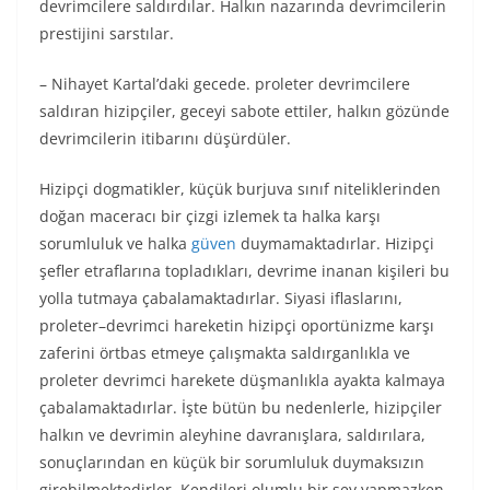
devrimcilere saldırdılar. Halkın nazarında devrimcilerin
prestijini sarstılar.
– Nihayet Kartal’daki gecede. proleter devrimcilere
saldıran hizipçiler, geceyi sabote ettiler, halkın gözünde
devrimcilerin itibarını düşürdüler.
Hizipçi dogmatikler, küçük burjuva sınıf niteliklerinden
doğan maceracı bir çizgi izlemek ta halka karşı
sorumluluk ve halka
güven
duymamaktadırlar. Hizipçi
şefler etraflarına topladıkları, devrime inanan kişileri bu
yolla tutmaya çabalamaktadırlar. Siyasi iflaslarını,
proleter–devrimci hareketin hizipçi oportünizme karşı
zaferini örtbas etmeye çalışmakta saldırganlıkla ve
proleter devrimci harekete düşmanlıkla ayakta kalmaya
çabalamaktadırlar. İşte bütün bu nedenlerle, hizipçiler
halkın ve devrimin aleyhine davranışlara, saldırılara,
sonuçlarından en küçük bir sorumluluk duymaksızın
girebilmektedirler. Kendileri olumlu bir şey yapmazken,