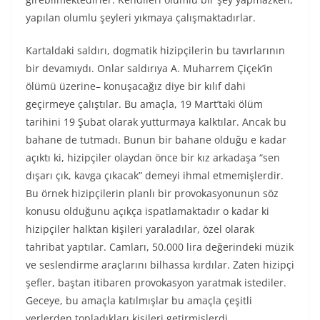
yapılan olumlu şeyleri yıkmaya çalışmaktadırlar.
Kartaldaki saldırı, dogmatik hizipçilerin bu tavırlarının
bir devamıydı. Onlar saldırıya A. Muharrem Çiçek’in
ölümü üzerine– konuşacağız diye bir kılıf dahi
geçirmeye çalıştılar. Bu amaçla, 19 Mart’taki ölüm
tarihini 19 Şubat olarak yutturmaya kalktılar. Ancak bu
bahane de tutmadı. Bunun bir bahane olduğu e kadar
açıktı ki, hizipçiler olaydan önce bir kız arkadaşa “sen
dışarı çık, kavga çıkacak” demeyi ihmal etmemişlerdir.
Bu örnek hizipçilerin planlı bir provokasyonunun söz
konusu olduğunu açıkça ispatlamaktadır o kadar ki
hizipçiler halktan kişileri yaraladılar, özel olarak
tahribat yaptılar. Camları, 50.000 lira değerindeki müzik
ve seslendirme araçlarını bilhassa kırdılar. Zaten hizipçi
şefler, baştan itibaren provokasyon yaratmak istediler.
Geceye, bu amaçla katılmışlar bu amaçla çeşitli
yerlerden topladıkları kişileri getirmişlerdi.