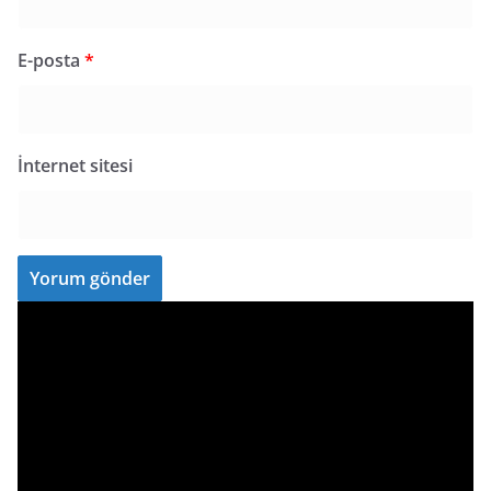
E-posta
*
İnternet sitesi
V
i
d
e
o
o
y