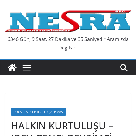
Skip
to
content
6346 Gün, 9 Saat, 27 Dakika ve 36 Saniyedir Aramızda
Değilsin.
HOCACILAR-CEPHECILER ÇATIŞMASI
HALKIN KURTULUŞU –