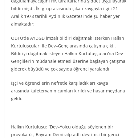
dağıtılamayacağını HK taraftarlarına şiddet uygulayarak
bildirmişdi. İki grup arasında çıkan kavgayla ilgili 21
Aralık 1978 tarihli Aydınlık Gazetesi’nde şu haber yer
almaktadır:
ODTÜ’de AYDGD imzalı bildiri dağıtmak isterken Halkın
Kurtuluşçuları ile Dev–Genç arasında çatışma çıktı.
Bildiriyi dağıtmak isteyen Halkın Kurtuluşçuları’na Dev–
Gençliler’in müdahale etmesi üzerine başlayan çatışma
giderek büyüdü ve çok sayıda öğrenci yaralandı.
İşçi ve öğrencilerin nefretle karşıladıkları kavga
arasında kafeteryanın camları kırıldı ve hasar meydana
geldi.
Halkın Kurtuluşu: “Dev–Yolcu olduğu söylenen bir
provokatör, Bayram Demiralp adlı devrimci bir genci