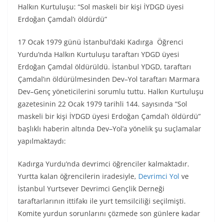
Halkın Kurtuluşu: “Sol maskeli bir kişi İYDGD üyesi
Erdoğan Çamdal’ı öldürdü”
17 Ocak 1979 günü İstanbul’daki Kadırga Öğrenci
Yurdu’nda Halkın Kurtuluşu taraftarı YDGD üyesi
Erdoğan Çamdal öldürüldü. İstanbul YDGD, taraftarı
Çamdal’ın öldürülmesinden Dev–Yol taraftarı Marmara
Dev–Genç yöneticilerini sorumlu tuttu. Halkın Kurtuluşu
gazetesinin 22 Ocak 1979 tarihli 144. sayısında “Sol
maskeli bir kişi İYDGD üyesi Erdoğan Çamdal’ı öldürdü”
başlıklı haberin altında Dev–Yol’a yönelik şu suçlamalar
yapılmaktaydı:
Kadırga Yurdu’nda devrimci öğrenciler kalmaktadır.
Yurtta kalan öğrencilerin iradesiyle,
Devrimci Yol
ve
İstanbul Yurtsever Devrimci Gençlik Derneği
taraftarlarının ittifakı ile yurt temsilciliği seçilmişti.
Komite yurdun sorunlarını çözmede son günlere kadar