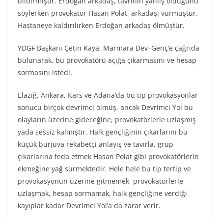
bildirmiştir. Erdoğan arkadaş, tavrının yanlış olduğunu
söylerken provokatör Hasan Polat, arkadaşı vurmuştur.
Hastaneye kaldırılırken Erdoğan arkadaş ölmüştür.
YDGF Başkanı Çetin Kaya, Marmara Dev–Genç’e çağrıda
bulunarak, bu provokatörü açığa çıkarmasını ve hesap
sormasını istedi.
Elazığ, Ankara, Kars ve Adana’da bu tip provokasyonlar
sonucu birçok devrimci ölmüş, ancak Devrimci Yol bu
olayların üzerine gideceğine, provokatörlerle uzlaşmış
yada sessiz kalmıştır. Halk gençliğinin çıkarlarını bu
küçük burjuva rekabetçi anlayış ve tavırla, grup
çıkarlarına feda etmek Hasan Polat gibi provokatörlerin
ekmeğine yağ sürmektedir. Hele hele bu tip tertip ve
provokasyonun üzerine gitmemek, provokatörlerle
uzlaşmak, hesap sormamak, halk gençliğine verdiği
kayıplar kadar Devrimci Yol’a da zarar verir.