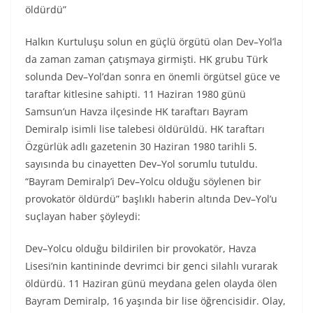
öldürdü”
Halkın Kurtuluşu solun en güçlü örgütü olan Dev–Yol’la
da zaman zaman çatışmaya girmişti. HK grubu Türk
solunda Dev–Yol’dan sonra en önemli örgütsel güce ve
taraftar kitlesine sahipti. 11 Haziran 1980 günü
Samsun’un Havza ilçesinde HK taraftarı Bayram
Demiralp isimli lise talebesi öldürüldü. HK taraftarı
Özgürlük adlı gazetenin 30 Haziran 1980 tarihli 5.
sayısında bu cinayetten Dev–Yol sorumlu tutuldu.
“Bayram Demiralp’i Dev–Yolcu olduğu söylenen bir
provokatör öldürdü” başlıklı haberin altında Dev–Yol’u
suçlayan haber şöyleydi:
Dev–Yolcu olduğu bildirilen bir provokatör, Havza
Lisesi’nin kantininde devrimci bir genci silahlı vurarak
öldürdü. 11 Haziran günü meydana gelen olayda ölen
Bayram Demiralp, 16 yaşında bir lise öğrencisidir. Olay,