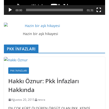
n
a
00:00
01:31
t
ı
c
ı
Hazin bir aşk hikayesi
PKK İNFAZLARI
PKK İNFAZLARI
Hakkı Öznur: Pkk İnfazları
Hakkında
Ağustos 20, 2015
nesra
EN ÇOK KÜRT ÖLDÜREN ÖRGÜT OLAN PKK, KENDİ