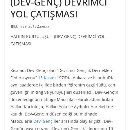
(DEV-GENÇ) DEVRİMCİ
YOL ÇATIŞMASI
Ekim 29, 2013
nesra
HALKIN KURTULUŞU – (DEV-GENÇ) DEVRİMCİ YOL
ÇATIŞMASI
Kısa adı Dev–Genç olan “Devrimci Gençlik Dernekleri
Federasyonu”
13 Kasım
1976’da Ankara ve İstanbul’da
aynı saatlerde iki ilde birden “öğrenim özgürlüğü, can
güvenliği” miting ve yürüyüşleri düzenledi. Dev–Genç’in
düzenlediği bu mitinge Maocular olarak adlandırılan
Halkın Kurtuluşu, Halkın Yolu ve Aydınlık Hareketi de
katıldı. Dev–Genç’in düzenlediği bu mitingde
Maocularla
Dev–Genç
liler arasında olaylar çıktı. Dev–
Genç’in yayın organı “Devrimci Gençlik” dergisinin 10