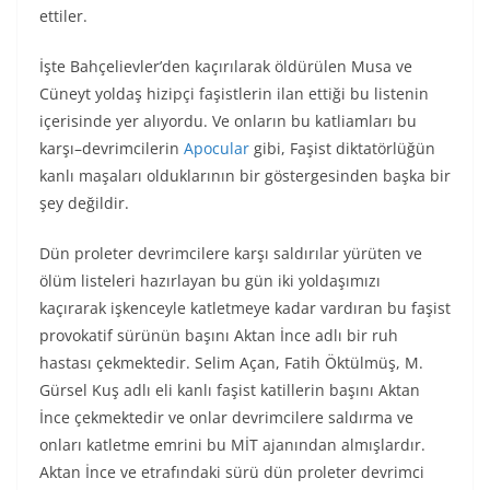
ettiler.
İşte Bahçelievler’den kaçırılarak öldürülen Musa ve
Cüneyt yoldaş hizipçi faşistlerin ilan ettiği bu listenin
içerisinde yer alıyordu. Ve onların bu katliamları bu
karşı–devrimcilerin
Apocular
gibi, Faşist diktatörlüğün
kanlı maşaları olduklarının bir göstergesinden başka bir
şey değildir.
Dün proleter devrimcilere karşı saldırılar yürüten ve
ölüm listeleri hazırlayan bu gün iki yoldaşımızı
kaçırarak işkenceyle katletmeye kadar vardıran bu faşist
provokatif sürünün başını Aktan İnce adlı bir ruh
hastası çekmektedir. Selim Açan, Fatih Öktülmüş, M.
Gürsel Kuş adlı eli kanlı faşist katillerin başını Aktan
İnce çekmektedir ve onlar devrimcilere saldırma ve
onları katletme emrini bu MİT ajanından almışlardır.
Aktan İnce ve etrafındaki sürü dün proleter devrimci