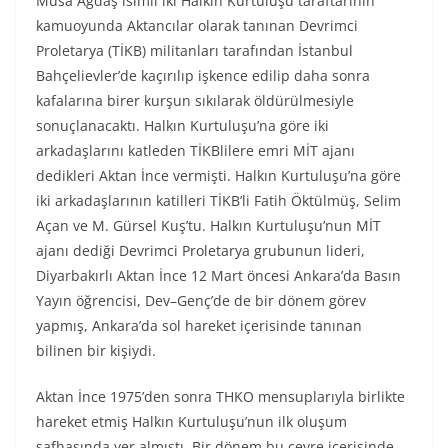
Musa Ağdaş isimli iki Halkın Kurtuluşu taraftarının
kamuoyunda Aktancılar olarak tanınan Devrimci
Proletarya (TİKB) militanları tarafından İstanbul
Bahçelievler’de kaçırılıp işkence edilip daha sonra
kafalarına birer kurşun sıkılarak öldürülmesiyle
sonuçlanacaktı. Halkın Kurtuluşu’na göre iki
arkadaşlarını katleden TİKBlilere emri MİT ajanı
dedikleri Aktan İnce vermişti. Halkın Kurtuluşu’na göre
iki arkadaşlarının katilleri TİKB’li Fatih Öktülmüş, Selim
Açan ve M. Gürsel Kuş’tu. Halkın Kurtuluşu’nun MİT
ajanı dediği Devrimci Proletarya grubunun lideri,
Diyarbakırlı Aktan İnce 12 Mart öncesi Ankara’da Basın
Yayın öğrencisi, Dev–Genç’de de bir dönem görev
yapmış, Ankara’da sol hareket içerisinde tanınan
bilinen bir kişiydi.
Aktan İnce 1975’den sonra THKO mensuplarıyla birlikte
hareket etmiş Halkın Kurtuluşu’nun ilk oluşum
safhasında yer almıştı. Bir dönem bu çevre içerisinde