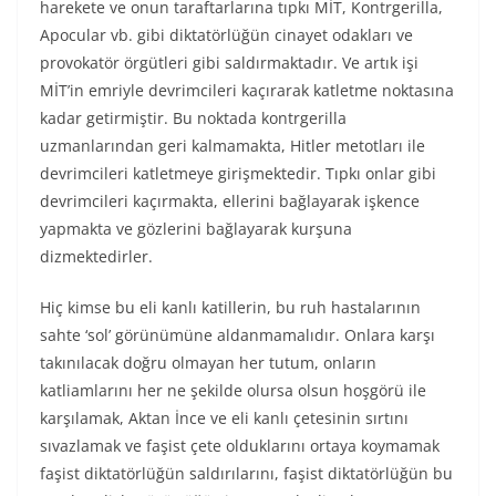
harekete ve onun taraftarlarına tıpkı MİT, Kontrgerilla,
Apocular vb. gibi diktatörlüğün cinayet odakları ve
provokatör örgütleri gibi saldırmaktadır. Ve artık işi
MİT’in emriyle devrimcileri kaçırarak katletme noktasına
kadar getirmiştir. Bu noktada kontrgerilla
uzmanlarından geri kalmamakta, Hitler metotları ile
devrimcileri katletmeye girişmektedir. Tıpkı onlar gibi
devrimcileri kaçırmakta, ellerini bağlayarak işkence
yapmakta ve gözlerini bağlayarak kurşuna
dizmektedirler.
Hiç kimse bu eli kanlı katillerin, bu ruh hastalarının
sahte ‘sol’ görünümüne aldanmamalıdır. Onlara karşı
takınılacak doğru olmayan her tutum, onların
katliamlarını her ne şekilde olursa olsun hoşgörü ile
karşılamak, Aktan İnce ve eli kanlı çetesinin sırtını
sıvazlamak ve faşist çete olduklarını ortaya koymamak
faşist diktatörlüğün saldırılarını, faşist diktatörlüğün bu