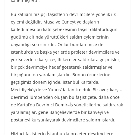
katletmişlerdi.
Bu katliam hizipçi faşistlerin devrimcilere yönelik ilk
eylemi değildir. Musa ve Cüneyt yoldaşların
katledilmesi bu katil şebekesinin faşist diktatörlüğün
güdümü altında yürüttükleri saldırı eylemlerinin
dayandığı son sınırdır. Onlar bundan önce de
İstanbul’da ve başka yerlerde proleter devrimcilere ve
yurtseverlere karşı çeşitli kereler saldırılara geçmişler,
bir çok devrimciye hedef gözeterek saldırmışlar ve
birçoğunu da yaralamışlardır. Bunun örneklerine
geçtiğimiz dönem içinde, İstanbul Kartal’da,
Mecidiyeköy’de ve Yunus’da tanık olduk. Bir avuç karşı–
devrimci lümpenden oluşan bu faşist çete, daha önce
de Kartal’da Devrimci Demir–İş yöneticilerine saldırarak
yaralamışlar, gene Bahçelievler’de bir kahveyi ve
postaneyi kurşunlayarak devimcilere saldırmışlardı.
Hizipçi faşistlerin İstanbul’da proleter devrimcilere