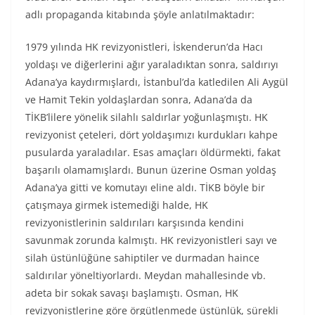
adlı propaganda kitabında şöyle anlatılmaktadır:
1979 yılında HK revizyonistleri, İskenderun’da Hacı
yoldaşı ve diğerlerini ağır yaraladıktan sonra, saldırıyı
Adana’ya kaydırmışlardı, İstanbul’da katledilen Ali Aygül
ve Hamit Tekin yoldaşlardan sonra, Adana’da da
TİKB’lilere yönelik silahlı saldırlar yoğunlaşmıştı. HK
revizyonist çeteleri, dört yoldaşımızı kurdukları kahpe
pusularda yaraladılar. Esas amaçları öldürmekti, fakat
başarılı olamamışlardı. Bunun üzerine Osman yoldaş
Adana’ya gitti ve komutayı eline aldı. TİKB böyle bir
çatışmaya girmek istemediği halde, HK
revizyonistlerinin saldırıları karşısında kendini
savunmak zorunda kalmıştı. HK revizyonistleri sayı ve
silah üstünlüğüne sahiptiler ve durmadan haince
saldırılar yöneltiyorlardı. Meydan mahallesinde vb.
adeta bir sokak savaşı başlamıştı. Osman, HK
revizyonistlerine göre örgütlenmede üstünlük, sürekli