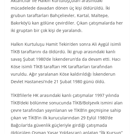
Aktancılar ile Halkın Kurtuluşçuları arasındaki
mücadelede davadan dönen üç kişi öldürüldü. İki
grubun taraftarları Bahçelievler, Kartal, Maltepe,
Bakırköy’ü kan gölüne çevirdiler. Çıkan çatışmalarda her
iki gruptan bir çok kişi de yaralandı.
Halkın Kurtuluşu Hamit Tekin’den sonra Ali Aygül isimli
TİKB taraftarını da öldürdü. İki grup arasındaki kanlı
savaş Şubat 1980’de İskenderun’da da devam etti. Hacı
Köse isimli TİKB taraftarı HK taraftarları tarafından
vuruldu. Ağır yaralanan Köse kaldırıldığı İskenderun
Devlet Hastanesi’nde 21 Şubat 1980 günü öldü.
TİKB’lilerle HK arasındaki kanlı çatışmalar 1997 yılında
TİKB’deki bölünme sonucunda TİKB/Bolşevik ismini alan
çevre tarafından yayınlanan ve TİKB’in geçmişine sahip
çıkan ve TİKB’in ilk kurucularından 29 Eylül 1980’de
Bağcılar’da güvenlik güçleriyle girdiği çatışmada
öldürülen Osman Yaşar Yoldaşcan’ı anlatan “İlk Kurşun”