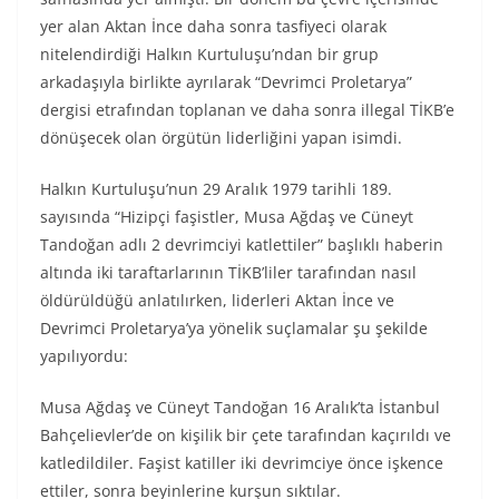
yer alan Aktan İnce daha sonra tasfiyeci olarak
nitelendirdiği Halkın Kurtuluşu’ndan bir grup
arkadaşıyla birlikte ayrılarak “Devrimci Proletarya”
dergisi etrafından toplanan ve daha sonra illegal TİKB’e
dönüşecek olan örgütün liderliğini yapan isimdi.
Halkın Kurtuluşu’nun 29 Aralık 1979 tarihli 189.
sayısında “Hizipçi faşistler, Musa Ağdaş ve Cüneyt
Tandoğan adlı 2 devrimciyi katlettiler” başlıklı haberin
altında iki taraftarlarının TİKB’liler tarafından nasıl
öldürüldüğü anlatılırken, liderleri Aktan İnce ve
Devrimci Proletarya’ya yönelik suçlamalar şu şekilde
yapılıyordu:
Musa Ağdaş ve Cüneyt Tandoğan 16 Aralık’ta İstanbul
Bahçelievler’de on kişilik bir çete tarafından kaçırıldı ve
katledildiler. Faşist katiller iki devrimciye önce işkence
ettiler, sonra beyinlerine kurşun sıktılar.