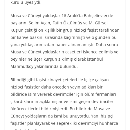
kurulu üyesiydi.
Musa ve Cüneyt yoldaşlar 16 Aralık’ta Bahçelievler’de
başlarını Selim Açan, Fatih Öktülmüş ve M. Gürsel
Kuş’un çektiği on kişilik bir grup hizipçi faşist tarafından
bir kahve baskını sırasında kaçırılmıştı ve o günden bu
yana yoldaşlarımızdan haber alınamamıştı. Daha sonra
Musa ve Cüneyt yoldaşların cesetleri işkence edilmiş ve
beyinlerine üçer kurşun sıkılmış olarak İstanbul
Mahmutköy yakınlarında bulundu.
Bilindiği gibi faşist cinayet çeteleri ile iç içe çalışan
hizipçi faşistler daha önceden yayınladıkları bir
bildiride isim vererek devrimciler için ölüm fermanları
çıkardıklarının açıklamışlar ve ismi geçen devrimcileri
öldüreceklerini bildirmişlerdi. Bu bildiride Musa ve
Cüneyt yoldaşların da ismi bulunuyordu. Yani hizipçi
faşistler planlayarak ve seçerek iki devrimciyi hunharca