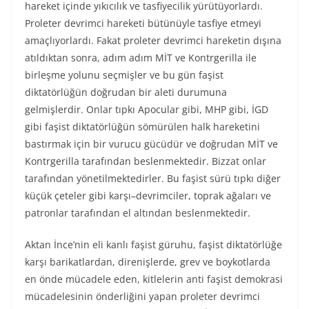
hareket içinde yıkıcılık ve tasfiyecilik yürütüyorlardı.
Proleter devrimci hareketi bütünüyle tasfiye etmeyi
amaçlıyorlardı. Fakat proleter devrimci hareketin dışına
atıldıktan sonra, adım adım MİT ve Kontrgerilla ile
birleşme yolunu seçmişler ve bu gün faşist
diktatörlüğün doğrudan bir aleti durumuna
gelmişlerdir. Onlar tıpkı Apocular gibi, MHP gibi, İGD
gibi faşist diktatörlüğün sömürülen halk hareketini
bastırmak için bir vurucu gücüdür ve doğrudan MİT ve
Kontrgerilla tarafından beslenmektedir. Bizzat onlar
tarafından yönetilmektedirler. Bu faşist sürü tıpkı diğer
küçük çeteler gibi karşı–devrimciler, toprak ağaları ve
patronlar tarafından el altından beslenmektedir.
Aktan İnce’nin eli kanlı faşist güruhu, faşist diktatörlüğe
karşı barikatlardan, direnişlerde, grev ve boykotlarda
en önde mücadele eden, kitlelerin anti faşist demokrasi
mücadelesinin önderliğini yapan proleter devrimci