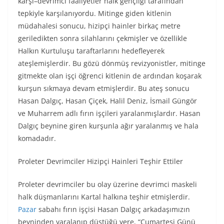
karşı–devrimci faaliyetler halk gençliği tarafından
tepkiyle karşılanıyordu. Mitinge giden kitlenin
müdahalesi sonucu, hizipçi hainler birkaç metre
geriledikten sonra silahlarını çekmişler ve özellikle
Halkın Kurtuluşu taraftarlarını hedefleyerek
ateşlemişlerdir. Bu gözü dönmüş revizyonistler, mitinge
gitmekte olan işçi öğrenci kitlenin de ardından koşarak
kurşun sıkmaya devam etmişlerdir. Bu ateş sonucu
Hasan Dalgıç, Hasan Çiçek, Halil Deniz, İsmail Güngör
ve Muharrem adlı fırın işçileri yaralanmışlardır. Hasan
Dalgıç beynine giren kurşunla ağır yaralanmış ve hala
komadadır.
Proleter Devrimciler Hizipçi Hainleri Teşhir Ettiler
Proleter devrimciler bu olay üzerine devrimci maskeli
halk düşmanlarını Kartal halkına teşhir etmişlerdir.
Pazar
sabahı fırın işçisi Hasan Dalgıç arkadaşımızın
beyninden yaralanıp düştüğü yere, “Cumartesi Günü