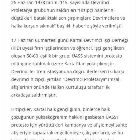
26 Haziran 1978 tarihli 115. sayısında Devrimci
Proletarya grubunun saldırıları “Hizipçi hainlerin,
düştükleri bataklıktaki son çırpınışları: Devrimcilere ve
halka kurşun sıkmak” başlıklı haberle şöyle verilmişti:
17 Haziran Cumartesi günü Kartal Devrimci İşçi Derneği
(KİD) üyesi fırın işçilerinden ve öğrenci, işçi gençlikten
oluşan 50-60 kişilik bir grup, ÜASS sistemini protesto
mitingine katılmak üzere Kartal’dan yola çıkmıştır.
Devrimciler tren istasyonuna doğru ilerlerken iki karşı–
devrimci hizipçi, yırtılan “Devrimci Proletarya” imzalı
afişlerinin önünde Halkın Kurtuluşu taraftarı iki
arkadaşa saldırmıştır.
Hizipçiler, Kartal halk gençliğinin, binlerce halk
çocuğunun yükseköğrenim hakkını gasbeten ÜASS’ı
protesto için yürüttükleri kampanya ve afişlemeyi sahte
afişleriyle kapatarak engellemeye çalışıyorlardı, ve bu