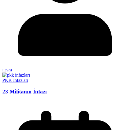
nesra
PKK İnfazları
23 Militanın İnfazı