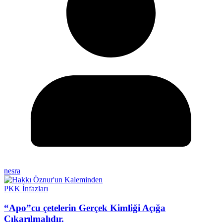
nesra
PKK İnfazları
“Apo”cu çetelerin Gerçek Kimliği Açığa
Çıkarılmalıdır.