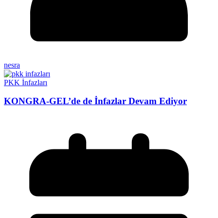
nesra
PKK İnfazları
KONGRA-GEL’de de İnfazlar Devam Ediyor