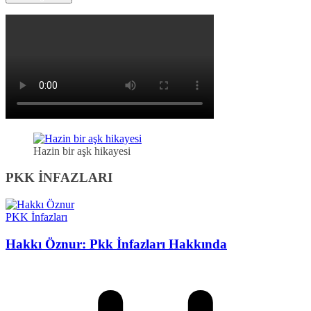
Hazin bir aşk hikayesi
PKK İNFAZLARI
PKK İnfazları
Hakkı Öznur: Pkk İnfazları Hakkında