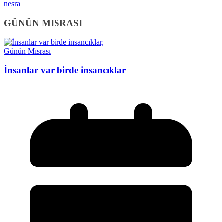
nesra
GÜNÜN MISRASI
Günün Mısrası
İnsanlar var birde insancıklar