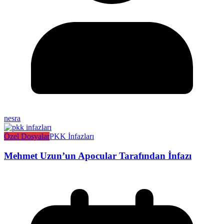
nesra
Özel Dosyalar
PKK İnfazları
Mehmet Uzun’un Apocular Tarafından İnfazı