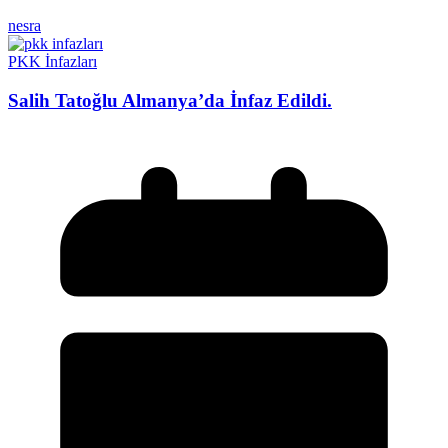
nesra
PKK İnfazları
Salih Tatoğlu Almanya’da İnfaz Edildi.