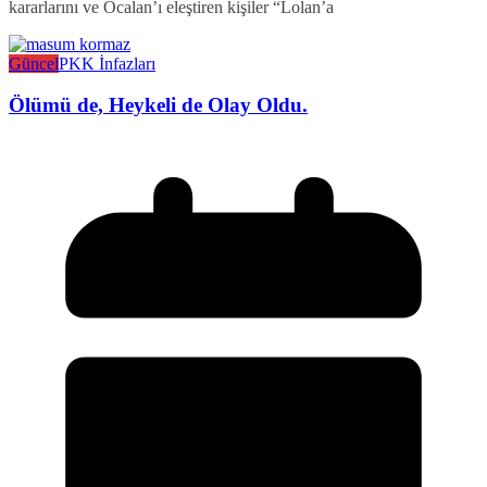
kararlarını ve Öcalan’ı eleştiren kişiler “Lolan’a
Güncel
PKK İnfazları
Ölümü de, Heykeli de Olay Oldu.