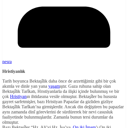
nesra
Hristiyanlık
Tarih boyunca Bektaşîlik daha önce de arzettiğimiz gibi bir çok
akımla ve dinle yan yana
yaşam
ıştır. Gaza ruhuna sahip olan
Bektaşîlik Tarîkatı, Hrıstiyanlarla da ilişki içinde bulunmuş ve bir
çok
Hristiyan
ın ihtidasına vesile olmuştur. Bektaşîler bu hususta
gayret sarfetmişler, bazı Hristiyan Papazlar da gizliden gizliye
Bektaşîlik Tarîkatı’na girmişlerdir. Ancak din değiştiren bu papazlar
aynı zamanda dinî görevlerini de sürdürerek bir nevi casusluk
faaliyetinde bulunmuşlardır. Zamanla bunun tersi durumlar da
olmuştur.
Bazı Bektaşîler “Hz. Ali’yi Hz. İsa’ya,
On iki İmam
’ı On iki