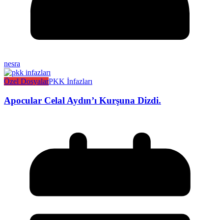
nesra
Özel Dosyalar
PKK İnfazları
Apocular Celal Aydın’ı Kurşuna Dizdi.