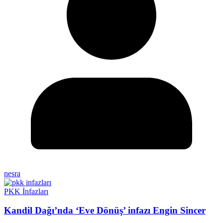
nesra
PKK İnfazları
Kandil Dağı’nda ‘Eve Dönüş’ infazı Engin Sincer