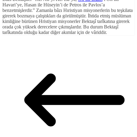
Havari’ye, Hasan ile Hüseyin’i de Petros ile Pavlos’a
benzetmişlerdir.” Zamanla bâzı Hıristiyan misyonerlerin bu teşkilata
girerek bozmaya çalıştıkları da görülmüştür. İhtida etmiş müslüman
kimliğine bürünen Hristiyan misyonerler Bektaşî tarîkatına girerek
orada çok yüksek derecelere çıkmışlardır. Bu durum Bektaşî
tarîkatında olduğu kadar diğer akımlar için de vâriddir.