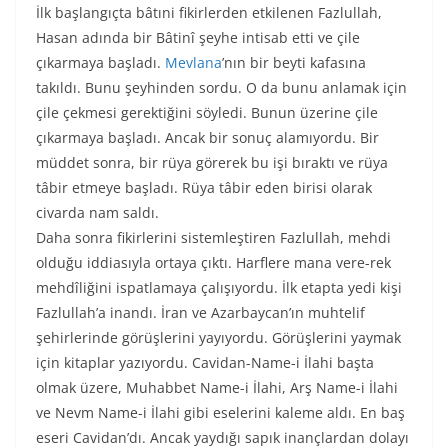
İlk başlangıçta bâtıni fikirlerden etkilenen Fazlullah,
Hasan adında bir Bâtinî şeyhe intisab etti ve çile
çıkarmaya başladı.
Mevlana
’nın bir beyti kafasına
takıldı. Bunu şeyhinden sordu. O da bunu anlamak için
çile çekmesi gerektiğini söyledi. Bunun üzerine çile
çıkarmaya başladı. Ancak bir sonuç alamıyordu. Bir
müddet sonra, bir rüya görerek bu işi bıraktı ve rüya
tâbir etmeye başladı. Rüya tâbir eden birisi olarak
civarda nam saldı.
Daha sonra fikirlerini sistemleştiren Fazlullah, mehdi
olduğu iddiasıyla ortaya çıktı. Harflere mana vere-rek
mehdîliğini ispatlamaya çalışıyordu. İlk etapta yedi kişi
Fazlullah’a inandı. İran ve Azarbaycan’ın muhtelif
şehirlerinde görüşlerini yayıyordu. Görüşlerini yaymak
için kitaplar yazıyordu. Cavidan-Name-i İlahi başta
olmak üzere, Muhabbet Name-i İlahi, Arş Name-i İlahi
ve Nevm Name-i İlahi gibi eselerini kaleme aldı. En baş
eseri Cavidan’dı. Ancak yaydığı sapık inançlardan dolayı