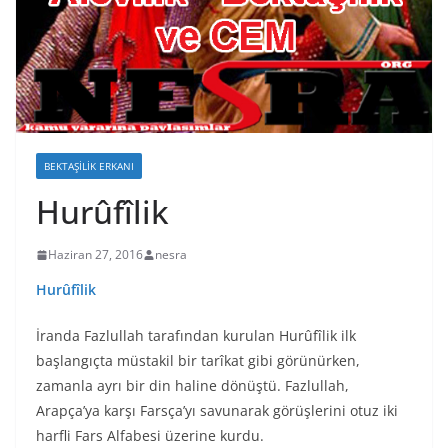
BEKTAŞILIK ERKANI
Hurûfîlik
Haziran 27, 2016
nesra
Hurûfîlik
İranda Fazlullah tarafından kurulan Hurûfîlik ilk
başlangıçta müstakil bir tarîkat gibi görünürken,
zamanla ayrı bir din haline dönüştü. Fazlullah,
Arapça’ya karşı Farsça’yı savunarak görüşlerini otuz iki
harfli Fars Alfabesi üzerine kurdu.