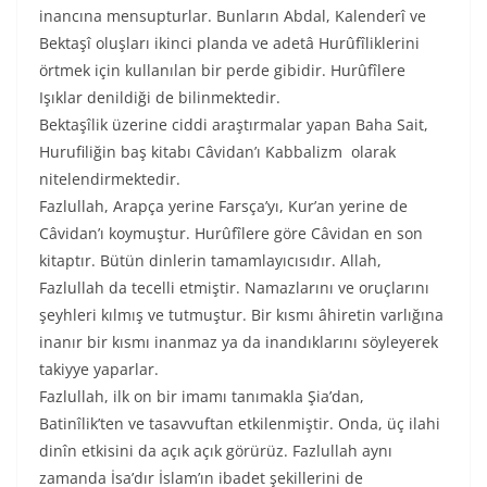
inancına mensupturlar. Bunların Abdal, Kalenderî ve
Bektaşî oluşları ikinci planda ve adetâ Hurûfîliklerini
örtmek için kullanılan bir perde gibidir. Hurûfîlere
Işıklar denildiği de bilinmektedir.
Bektaşîlik üzerine ciddi araştırmalar yapan Baha Sait,
Hurufiliğin baş kitabı Câvidan’ı Kabbalizm olarak
nitelendirmektedir.
Fazlullah, Arapça yerine Farsça’yı, Kur’an yerine de
Câvidan’ı koymuştur. Hurûfîlere göre Câvidan en son
kitaptır. Bütün dinlerin tamamlayıcısıdır. Allah,
Fazlullah da tecelli etmiştir. Namazlarını ve oruçlarını
şeyhleri kılmış ve tutmuştur. Bir kısmı âhiretin varlığına
inanır bir kısmı inanmaz ya da inandıklarını söyleyerek
takiyye yaparlar.
Fazlullah, ilk on bir imamı tanımakla Şia’dan,
Batinîlik’ten ve tasavvuftan etkilenmiştir. Onda, üç ilahi
dinîn etkisini da açık açık görürüz. Fazlullah aynı
zamanda İsa’dır İslam’ın ibadet şekillerini de