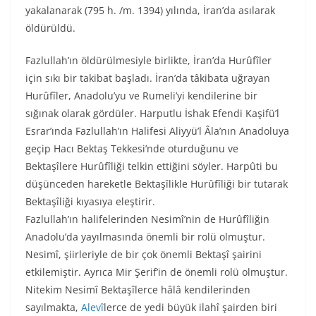
yakalanarak (795 h. /m. 1394) yılında, İran’da asılarak
öldürüldü.
Fazlullah’ın öldürülmesiyle birlikte, İran’da Hurûfîler
için sıkı bir takibat başladı. İran’da tâkibata uğrayan
Hurûfîler, Anadolu’yu ve Rumeli’yi kendilerine bir
sığınak olarak gördüler. Harputlu İshak Efendi Kaşifü’l
Esrar’ında Fazlullah’ın Halifesi Aliyyü’l Âla’nın Anadoluya
geçip Hacı Bektaş Tekkesi’nde oturduğunu ve
Bektaşîlere Hurûfîliği telkin ettiğini söyler. Harpûti bu
düşünceden hareketle Bektaşîlikle Hurûfîliği bir tutarak
Bektaşîliği kıyasıya eleştirir.
Fazlullah’ın halifelerinden Nesimî’nin de Hurûfîliğin
Anadolu’da yayılmasında önemli bir rolü olmuştur.
Nesimî, şiirleriyle de bir çok önemli Bektaşî şairini
etkilemiştir. Ayrıca Mir Şerif’in de önemli rolü olmuştur.
Nitekim Nesimî Bektaşîlerce hâlâ kendilerinden
sayılmakta,
Alevî
lerce de yedi büyük ilahî şairden biri