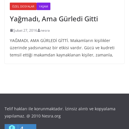
ÖZEL DOSYALAR
YAŞAM
Yağmadı, Ama Gürledi Gitti
Şubat 27, 2016
nesra
YAĞMADI, AMA GÜRLEDİ GİTTİ. Makamların kişilikler
üzerinde yadsınamaz bir etkisi vardır. Gücü ve kudreti
temsil ettiği makamdan kaynaklanan kişiler, zamanla,
Telif hakları ile korunmaktadır. İzinsiz alıntı ve kopyalama
yapılamaz. @ 2010 Nesra.org
4