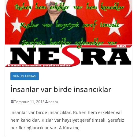
GÜNÜN MISRASI
İnsanlar var birde insancıklar
Temmuz 11, 2013
nesra
İnsanlar var birde insancıklar, Ruhen hem erkekler var
hem kancıklar, Kızlar var haysiyet şeref timsali, Şerefsiz
herifler oğlancıklar var. A.Karakoç