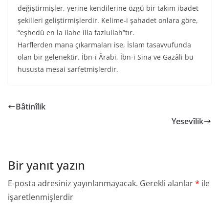
değiştirmişler, yerine kendilerine özgü bir takım ibadet
şekilleri geliştirmişlerdir. Kelime-i şahadet onlara göre,
“eşhedü en la ilahe illa fazlullah”tır.
Harflerden mana çıkarmaları ise, İslam tasavvufunda
olan bir gelenektir. İbn-i Ârabi, İbn-i Sina ve Gazâli bu
hususta mesai sarfetmişlerdir.
Bâtinîlik
Yesevîlik
Bir yanıt yazın
E-posta adresiniz yayınlanmayacak.
Gerekli alanlar
*
ile
işaretlenmişlerdir