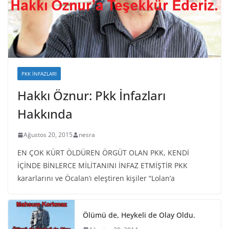
PKK İNFAZLARI
Hakkı Öznur: Pkk İnfazları
Hakkında
Ağustos 20, 2015
nesra
EN ÇOK KÜRT ÖLDÜREN ÖRGÜT OLAN PKK, KENDİ
İÇİNDE BİNLERCE MİLİTANINI İNFAZ ETMİŞTİR PKK
kararlarını ve Öcalan’ı eleştiren kişiler “Lolan’a
Ölümü de, Heykeli de Olay Oldu.