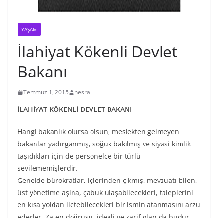
YAŞAM
İlahiyat Kökenli Devlet
Bakanı
Temmuz 1, 2015
nesra
İLAHİYAT KÖKENLİ DEVLET BAKANI
Hangi bakanlık olursa olsun, meslekten gelmeyen
bakanlar yadırganmış, soğuk bakılmış ve siyasi kimlik
taşıdıkları için de personelce bir türlü
sevilememişlerdir.
Genelde bürokratlar, içlerinden çıkmış, mevzuatı bilen,
üst yönetime aşina, çabuk ulaşabilecekleri, taleplerini
en kısa yoldan iletebilecekleri bir ismin atanmasını arzu
ederler. Zaten doğrusu, ideali ve zarif olan da budur.