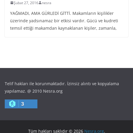
Şubat 27, 2016
nesra
YAĞMADI, AMA GÜRLEDİ GİTTİ. Makamların kişilikler
üzerinde yadsınamaz bir etkisi vardır. Gücü ve kudreti
temsil ettiği makamdan kaynaklanan kişiler, zamanla,
Telif hakları ile korunmaktadır. İzinsiz alıntı ve kopyalama
yapılamaz. @ 2010 Nesra.org
3
Tüm hakları saklıdır © 2026
Nesra.org
.