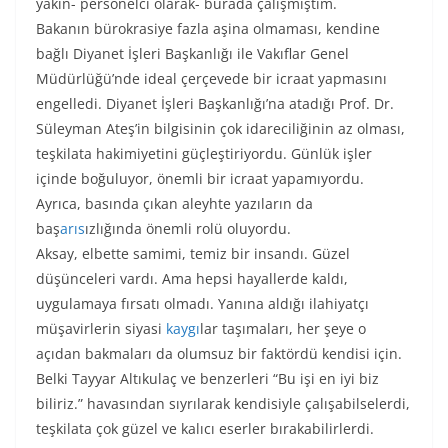
yakın- personelci olarak- burada çalışmıştım.
Bakanın bürokrasiye fazla aşina olmaması, kendine
bağlı Diyanet İşleri Başkanlığı ile Vakıflar Genel
Müdürlüğü’nde ideal çerçevede bir icraat yapmasını
engelledi. Diyanet İşleri Başkanlığı’na atadığı Prof. Dr.
Süleyman Ateş’in bilgisinin çok idareciliğinin az olması,
teşkilata hakimiyetini güçleştiriyordu. Günlük işler
içinde boğuluyor, önemli bir icraat yapamıyordu.
Ayrıca, basında çıkan aleyhte yazıların da
baş
arıs
ızlığında önemli rolü oluyordu.
Aksay, elbette samimi, temiz bir insandı. Güzel
düşünceleri vardı. Ama hepsi hayallerde kaldı,
uygulamaya fırsatı olmadı. Yanına aldığı ilahiyatçı
müşavirlerin siyasi
kaygı
lar taşımaları, her şeye o
açıdan bakmaları da olumsuz bir faktördü kendisi için.
Belki Tayyar Altıkulaç ve benzerleri “Bu işi en iyi biz
biliriz.” havasından sıyrılarak kendisiyle çalışabilselerdi,
teşkilata çok güzel ve kalıcı eserler bırakabilirlerdi.