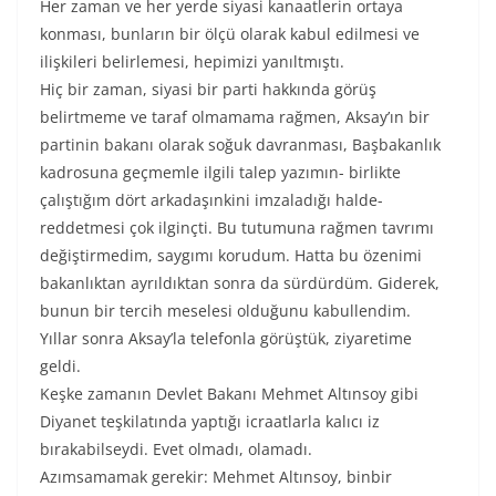
Her zaman ve her yerde siyasi kanaatlerin ortaya
konması, bunların bir ölçü olarak kabul edilmesi ve
ilişkileri belirlemesi, hepimizi yanıltmıştı.
Hiç bir zaman, siyasi bir parti hakkında görüş
belirtmeme ve taraf olmamama rağmen, Aksay’ın bir
partinin bakanı olarak soğuk davranması, Başbakanlık
kadrosuna geçmemle ilgili talep yazımın- birlikte
çalıştığım dört arkadaşınkini imzaladığı halde-
reddetmesi çok ilginçti. Bu tutumuna rağmen tavrımı
değiştirmedim, saygımı korudum. Hatta bu özenimi
bakanlıktan ayrıldıktan sonra da sürdürdüm. Giderek,
bunun bir tercih meselesi olduğunu kabullendim.
Yıllar sonra Aksay’la telefonla görüştük, ziyaretime
geldi.
Keşke zamanın Devlet Bakanı Mehmet Altınsoy gibi
Diyanet teşkilatında yaptığı icraatlarla kalıcı iz
bırakabilseydi. Evet olmadı, olamadı.
Azımsamamak gerekir: Mehmet Altınsoy, binbir