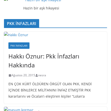
c
ı
Hazin bir aşk hikayesi
PKK İNFAZLARI
PKK İNFAZLARI
Hakkı Öznur: Pkk İnfazları
Hakkında
Ağustos 20, 2015
nesra
EN ÇOK KÜRT ÖLDÜREN ÖRGÜT OLAN PKK, KENDİ
İÇİNDE BİNLERCE MİLİTANINI İNFAZ ETMİŞTİR PKK
kararlarını ve Öcalan’ı eleştiren kişiler “Lolan’a