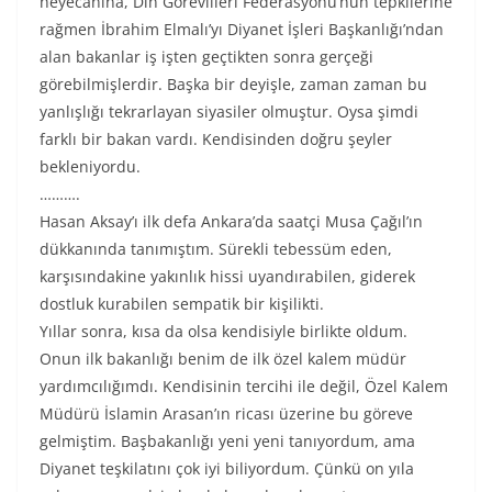
heyecanına, Din Görevlileri Federasyonu’nun tepkilerine
rağmen İbrahim Elmalı’yı Diyanet İşleri Başkanlığı’ndan
alan bakanlar iş işten geçtikten sonra gerçeği
görebilmişlerdir. Başka bir deyişle, zaman zaman bu
yanlışlığı tekrarlayan siyasiler olmuştur. Oysa şimdi
farklı bir bakan vardı. Kendisinden doğru şeyler
bekleniyordu.
……….
Hasan Aksay’ı ilk defa Ankara’da saatçi Musa Çağıl’ın
dükkanında tanımıştım. Sürekli tebessüm eden,
karşısındakine yakınlık hissi uyandırabilen, giderek
dostluk kurabilen sempatik bir kişilikti.
Yıllar sonra, kısa da olsa kendisiyle birlikte oldum.
Onun ilk bakanlığı benim de ilk özel kalem müdür
yardımcılığımdı. Kendisinin tercihi ile değil, Özel Kalem
Müdürü İslamin Arasan’ın ricası üzerine bu göreve
gelmiştim. Başbakanlığı yeni yeni tanıyordum, ama
Diyanet teşkilatını çok iyi biliyordum. Çünkü on yıla