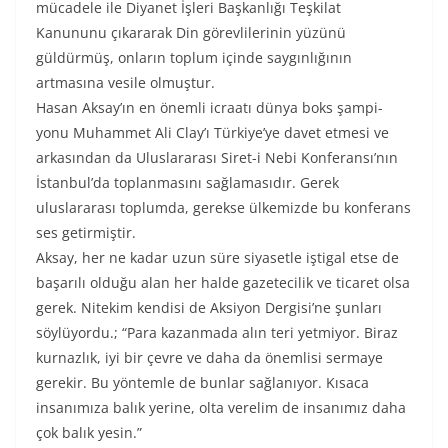
mücadele ile Diyanet İşleri Başkanlığı Teşkilat
Kanununu çıkararak Din görevlilerinin yüzünü
güldürmüş, onların toplum içinde saygınlığının
artmasına vesile olmuştur.
Hasan Aksay’ın en önemli icraatı dünya boks şampi-
yonu Muhammet Ali Clay’ı Türkiye’ye davet etmesi ve
arkasından da Uluslararası Siret-i Nebi Konferansı’nın
İstanbul’da toplanmasını sağlamasıdır. Gerek
uluslararası toplumda, gerekse ülkemizde bu konferans
ses getirmiştir.
Aksay, her ne kadar uzun süre siyasetle iştigal etse de
başarılı olduğu alan her halde gazetecilik ve ticaret olsa
gerek. Nitekim kendisi de Aksiyon Dergisi’ne şunları
söylüyordu.; “Para kazanmada alın teri yetmiyor. Biraz
kurnazlık, iyi bir çevre ve daha da önemlisi sermaye
gerekir. Bu yöntemle de bunlar sağlanıyor. Kısaca
insanımıza balık yerine, olta verelim de insanımız daha
çok balık yesin.”