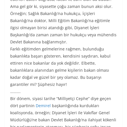
Ama gel gör ki, siyasette çoğu zaman bunun aksi olur.
Örneğin; Sağlık Bakanlığı’na hukukçu, İçişleri
Bakanlığı’na doktor, Milli Eğitim Bakanlığı’na eğitimle
ilgisi olmayan birisi atandığı gibi, Diyanet İşleri
Başkanlığı’da zaman zaman bir hukukçu veya mühendis
Devlet Bakanına bağlanmıştır.
Farklı eğitimden gelmelerine rağmen, bulunduğu
bakanlıkta başarı gösteren, kendisini saydıran, kabul
ettiren nice bakanlar da yok değildir. Elbette,
bakanlıklara alanından gelme kişilerin bakan olması
kadar doğal ve güzel bir şey olamaz. Bu başarıyı
garantiler mi? Şüphesiz hayır!
……….
Bir dönem, siyasi tarihe “Milliyetçi Cephe” diye geçen
dört partinin
Demirel
başkanlığında kurdukları
koalisyonda, örneğin; Diyanet İşleri ile Vakıflar Genel
Müdürlüğü’ne bakan Devlet Bakanlığı’na ilahiyat kökenli
bir parlamenterin atanması, hiç şüphesiz çoğu insan