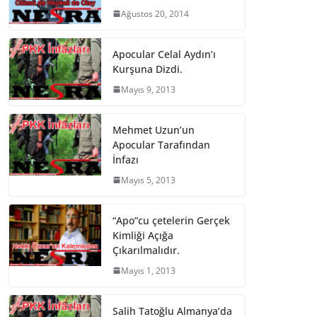
Ağustos 20, 2014
Apocular Celal Aydın’ı
Kurşuna Dizdi.
Mayıs 9, 2013
Mehmet Uzun’un
Apocular Tarafından
İnfazı
Mayıs 5, 2013
“Apo”cu çetelerin Gerçek
Kimliği Açığa
Çıkarılmalıdır.
Mayıs 1, 2013
Salih Tatoğlu Almanya’da