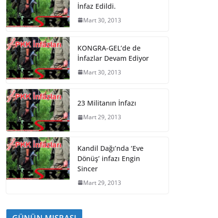
İnfaz Edildi.
Mart 30, 2013
KONGRA-GEL’de de
İnfazlar Devam Ediyor
Mart 30, 2013
23 Militanın İnfazı
Mart 29, 2013
Kandil Dağı’nda ‘Eve
Dönüş’ infazı Engin
Sincer
Mart 29, 2013
GÜNÜN MISRASI