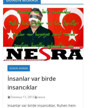
GÜNÜN MISRASI
İnsanlar var birde
insancıklar
Temmuz 11, 2013
nesra
İnsanlar var birde insancıklar, Ruhen hem