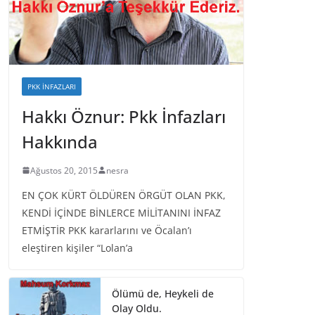
PKK İNFAZLARI
Hakkı Öznur: Pkk İnfazları
Hakkında
Ağustos 20, 2015
nesra
EN ÇOK KÜRT ÖLDÜREN ÖRGÜT OLAN PKK,
KENDİ İÇİNDE BİNLERCE MİLİTANINI İNFAZ
ETMİŞTİR PKK kararlarını ve Öcalan’ı
eleştiren kişiler “Lolan’a
Ölümü de, Heykeli de
Olay Oldu.