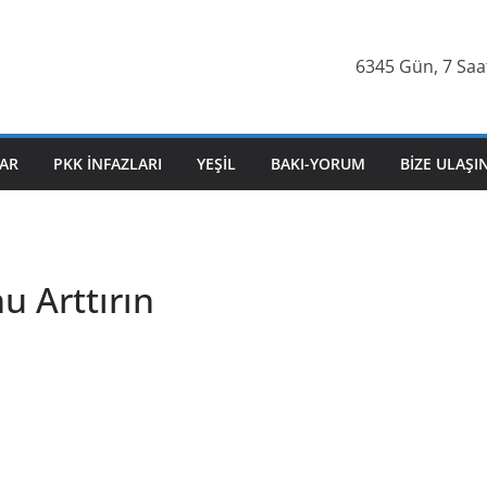
6345 Gün, 7 Saat
AR
PKK İNFAZLARI
YEŞIL
BAKI-YORUM
BIZE ULAŞI
u Arttırın