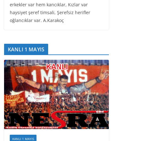
erkekler var hem kancıklar, Kızlar var
haysiyet şeref timsali, Şerefsiz herifler
oğlancıklar var. A.Karakoç
KANLI 1 MAYIS
KANLI 1 MAYIS