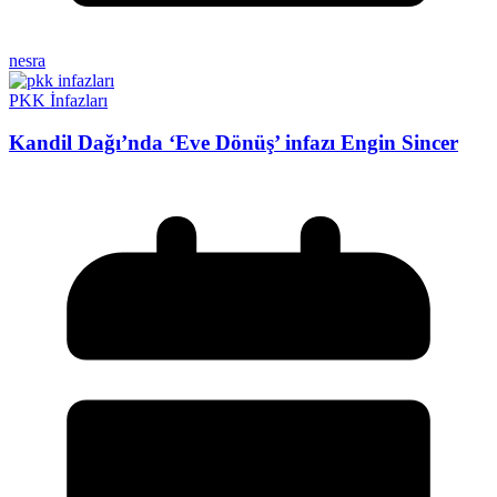
nesra
PKK İnfazları
Kandil Dağı’nda ‘Eve Dönüş’ infazı Engin Sincer