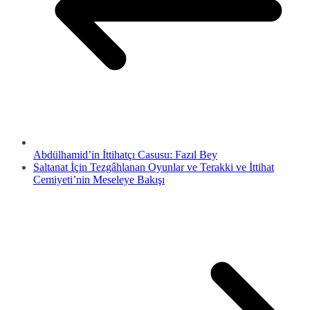
Abdülhamid’in İttihatçı Casusu: Fazıl Bey
Saltanat İçin Tezgâhlanan Oyunlar ve Terakki ve İttihat
Cemiyeti’nin Meseleye Bakışı