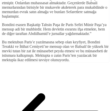
etmiştir. Onlardan muhassasat almaktadır. Geçenlerde Babıali
memurlarından birisiyle bir mukavele akdeterek para mukabilinde o
memurdan evrak satın almağa ve bunları Sefaretlere satmağa
başlamıştır.
Bondini esasen Başkatip Tahsin Paşa ile Paris Sefiri Münir Paşa’ya
mensup adi bir muhbirdir. Hem devletin esrarını ifşa etmekte, hem
de diğer taraftan Abdülhamid’e jurnallar yağdırmaktadır.”
Bu mektubun Paris’e yazılmasına sebep olan keyfiyet, Bondini
Terakki ve İttihat Cemiyeti’ne mensup olan ve Babıali’de yüksek bir
mevki tutan bir zat ile münasebet peyda etmesi ve bu münasebeti de
istismara kalkışmıştı. Mektupta o zatın Paris’ten yazılacak bir
mektupla ikaz edilmesi tavsiye olunuyordu.