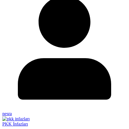
nesra
PKK İnfazları