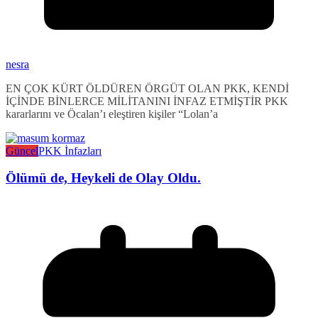
nesra
EN ÇOK KÜRT ÖLDÜREN ÖRGÜT OLAN PKK, KENDİ
İÇİNDE BİNLERCE MİLİTANINI İNFAZ ETMİŞTİR PKK
kararlarını ve Öcalan’ı eleştiren kişiler “Lolan’a
Güncel
PKK İnfazları
Ölümü de, Heykeli de Olay Oldu.