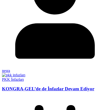
nesra
PKK İnfazları
KONGRA-GEL’de de İnfazlar Devam Ediyor