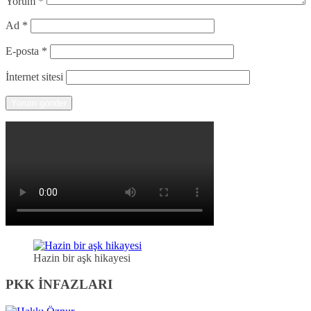
Yorum
*
Ad
*
E-posta
*
İnternet sitesi
Hazin bir aşk hikayesi
PKK İNFAZLARI