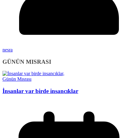
nesra
GÜNÜN MISRASI
Günün Mısrası
İnsanlar var birde insancıklar