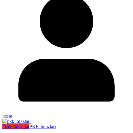
nesra
Özel Dosyalar
PKK İnfazları