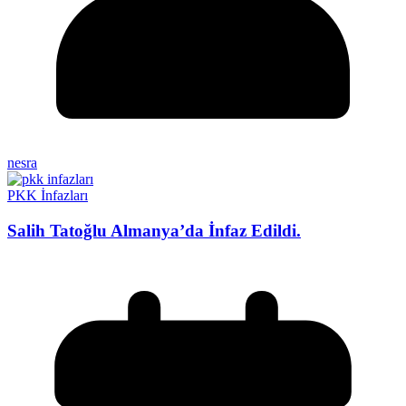
nesra
PKK İnfazları
Salih Tatoğlu Almanya’da İnfaz Edildi.