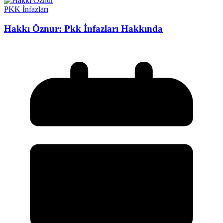
PKK İnfazları
Hakkı Öznur: Pkk İnfazları Hakkında