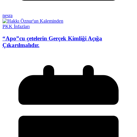
nesra
PKK İnfazları
“Apo”cu çetelerin Gerçek Kimliği Açığa
Çıkarılmalıdır.