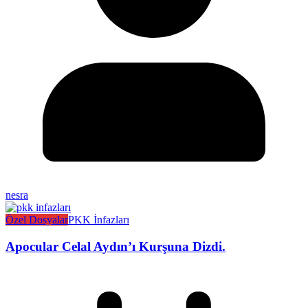
nesra
Özel Dosyalar
PKK İnfazları
Apocular Celal Aydın’ı Kurşuna Dizdi.