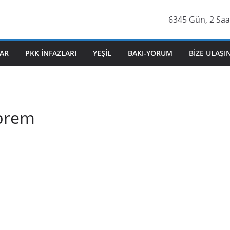
6345 Gün, 2 Saa
AR
PKK İNFAZLARI
YEŞIL
BAKI-YORUM
BIZE ULAŞI
eprem