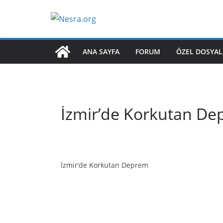
Skip
to
content
ANA SAYFA
FORUM
ÖZEL DOSYAL
İzmir’de Korkutan D
İzmir’de Korkutan Deprem