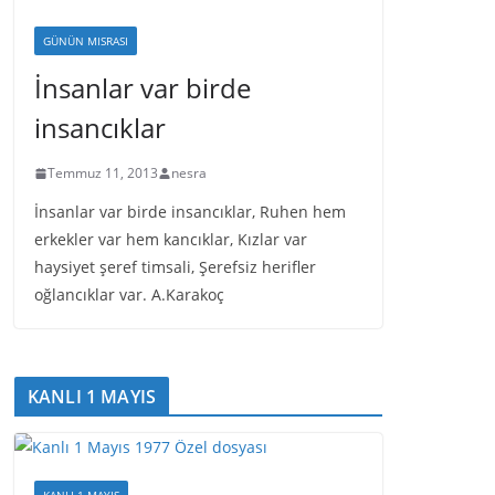
GÜNÜN MISRASI
İnsanlar var birde
insancıklar
Temmuz 11, 2013
nesra
İnsanlar var birde insancıklar, Ruhen hem
erkekler var hem kancıklar, Kızlar var
haysiyet şeref timsali, Şerefsiz herifler
oğlancıklar var. A.Karakoç
KANLI 1 MAYIS