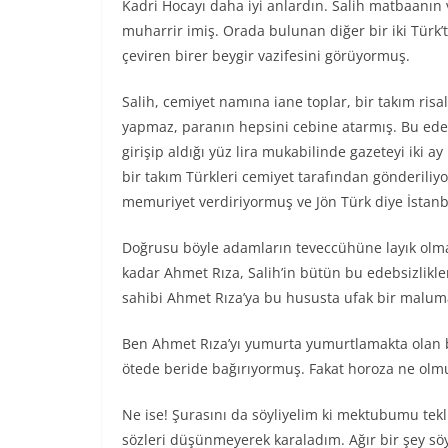
Kadri Hocayı daha iyi anlardın. Salih matbaanın ve
muharrir imiş. Orada bulunan diğer bir iki Tür
çeviren birer beygir vazifesini görüyormuş.
Salih, cemiyet namına iane toplar, bir takım risa
yapmaz, paranın hepsini cebine atarmış. Bu ede
girişip aldığı yüz lira mukabilinde gazeteyi iki a
bir takım Türkleri cemiyet tarafından gönderiliy
memuriyet verdiriyormuş ve Jön Türk diye İstanb
Doğrusu böyle adamların teveccühüne layık olmak
kadar Ahmet Rıza, Salih’in bütün bu edebsizlikler
sahibi Ahmet Rıza’ya bu hususta ufak bir maluma
Ben Ahmet Rıza’yı yumurta yumurtlamakta olan bi
ötede beride bağırıyormuş. Fakat horoza ne olmuş
Ne ise! Şurasını da söyliyelim ki mektubumu tek
sözleri düşünmeyerek karaladım. Ağır bir şey sö