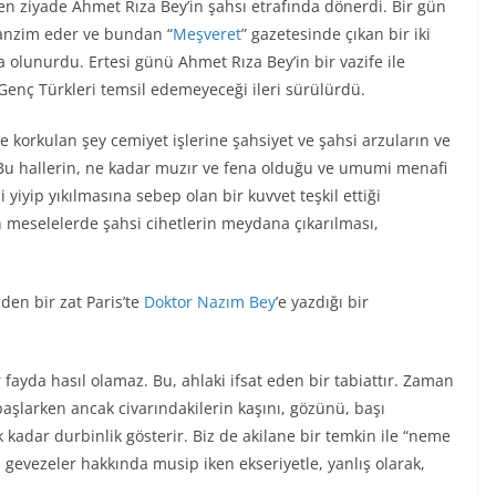
 en ziyade Ahmet Rıza Bey’in şahsı etrafında dönerdi. Bir gün
tanzim eder ve bundan “
Meşveret
” gazetesinde çıkan bir iki
ia olunurdu. Ertesi günü Ahmet Rıza Bey’in bir vazife ile
Genç Türkleri temsil edemeyeceği ileri sürülürdü.
de korkulan şey cemiyet işlerine şahsiyet ve şahsi arzuların ve
. Bu hallerin, ne kadar muzır ve fena olduğu ve umumi menafi
 yiyip yıkılmasına sebep olan bir kuvvet teşkil ettiği
meselelerde şahsi cihetlerin meydana çıkarılması,
en bir zat Paris’te
Doktor Nazım Bey
’e yazdığı bir
ayda hasıl olamaz. Bu, ahlaki ifsat eden bir tabiattır. Zaman
başlarken ancak civarındakilerin kaşını, gözünü, başı
k kadar durbinlik gösterir. Biz de akilane bir temkin ile “neme
iz gevezeler hakkında musip iken ekseriyetle, yanlış olarak,