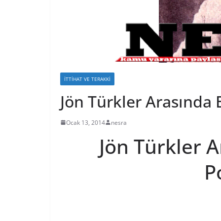
İTTIHAT VE TERAKKI
Jön Türkler Arasında
Ocak 13, 2014
nesra
Jön Türkler 
P