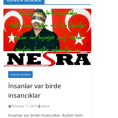
GÜNÜN MISRASI
İnsanlar var birde
insancıklar
Temmuz 11, 2013
nesra
İnsanlar var birde insancıklar, Ruhen hem