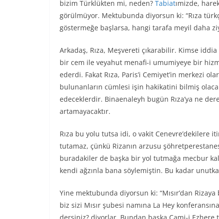
bizim Türklükten mi, neden?
Tabiat
ımizde, harek
görülmüyor. Mektubunda diyorsun ki: “Rıza türkç
göstermeğe başlarsa, hangi tarafa meyil daha zi
Arkadaş, Rıza, Meşvereti çıkarabilir. Kimse iddia
bir cem ile veyahut menafi-i umumiyeye bir hizme
ederdi. Fakat Rıza, Paris’i Cemiyet’in merkezi 
bulunanların cümlesi işin hakikatini bilmiş olacak
edeceklerdir. Binaenaleyh bugün Rıza’ya ne dere
artamayacaktır.
Rıza bu yolu tutsa idi, o vakit Cenevre’dekilere 
tutamaz, çünkü Rizanın arzusu şöhretperestanesi
buradakiler de başka bir yol tutmağa mecbur kalı
kendi ağzınla bana söylemiştin. Bu kadar unutk
Yine mektubunda diyorsun ki: “Mısır’dan Rizaya
biz sizi Mısır şubesi namına La Hey konferansı
dersiniz? diyorlar. Bundan başka Cami-i Ezhere t