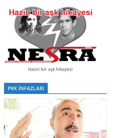
t
ı
c
ı
Hazin bir aşk hikayesi
PKK İNFAZLARI