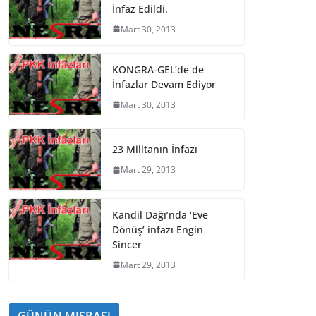
İnfaz Edildi.
Mart 30, 2013
KONGRA-GEL’de de
İnfazlar Devam Ediyor
Mart 30, 2013
23 Militanın İnfazı
Mart 29, 2013
Kandil Dağı’nda ‘Eve
Dönüş’ infazı Engin
Sincer
Mart 29, 2013
GÜNÜN MISRASI