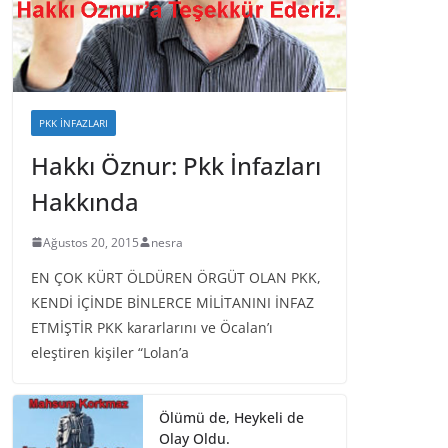
PKK İNFAZLARI
Hakkı Öznur: Pkk İnfazları
Hakkında
Ağustos 20, 2015
nesra
EN ÇOK KÜRT ÖLDÜREN ÖRGÜT OLAN PKK,
KENDİ İÇİNDE BİNLERCE MİLİTANINI İNFAZ
ETMİŞTİR PKK kararlarını ve Öcalan’ı
eleştiren kişiler “Lolan’a
Ölümü de, Heykeli de
Olay Oldu.