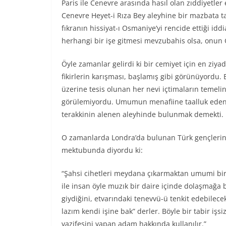
Paris ile Cenevre arasında hasıl olan zıddiyetler
Cenevre Heyet-i Rıza Bey aleyhine bir mazbata 
fıkranın hissiyat-ı Osmaniye’yi rencide ettiği idd
herhangi bir işe gitmesi mevzubahis olsa, onun 
Öyle zamanlar gelirdi ki bir cemiyet için en ziya
fikirlerin karışması, başlamış gibi görünüyordu
üzerine tesis olunan her nevi içtimaların temelini
görülemiyordu. Umumun menafiine taalluk eden 
terakkinin alenen aleyhinde bulunmak demekti.
O zamanlarda Londra’da bulunan Türk gençlerind
mektubunda diyordu ki:
“Şahsi cihetleri meydana çıkarmaktan umumi bir f
ile insan öyle muzık bir daire içinde dolaşmağa 
giydiğini, etvarındaki tenevvü-ü tenkit edebilece
lazım kendi işine bak” derler. Böyle bir tabir işs
vazifesini yapan adam hakkında kullanılır.”