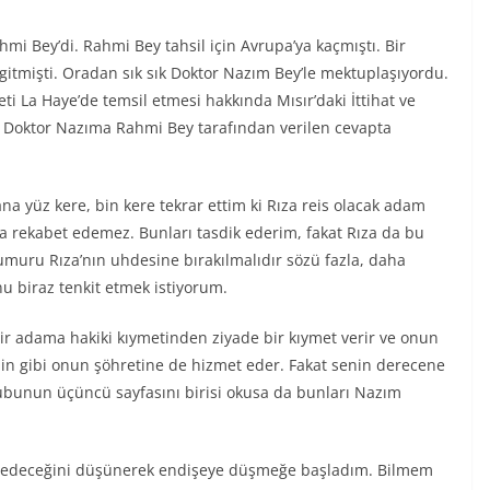
mi Bey’di. Rahmi Bey tahsil için Avrupa’ya kaçmıştı. Bir
gitmişti. Oradan sık sık Doktor Nazım Bey’le mektuplaşıyordu.
ti La Haye’de temsil etmesi hakkında Mısır’daki İttihat ve
n Doktor Nazıma Rahmi Bey tarafından verilen cevapta
na yüz kere, bin kere tekrar ettim ki Rıza reis olacak adam
la rekabet edemez. Bunları tasdik ederim, fakat Rıza da bu
muru Rıza’nın uhdesine bırakılmalıdır sözü fazla, daha
 biraz tenkit etmek istiyorum.
 bir adama hakiki kıymetinden ziyade bir kıymet verir ve onun
in gibi onun şöhretine de hizmet eder. Fakat senin derecene
unun üçüncü sayfasını birisi okusa da bunları Nazım
n edeceğini düşünerek endişeye düşmeğe başladım. Bilmem