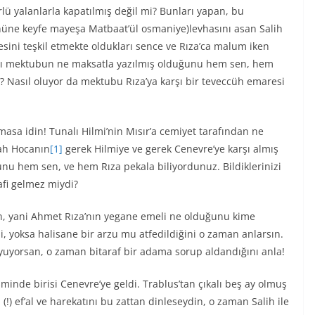
ürlü yalanlarla kapatılmış değil mi? Bunları yapan, bu
önüne keyfe mayeşa Matbaat’ül osmaniye)levhasını asan Salih
esini teşkil etmekte oldukları sence ve Rıza’ca malum iken
ığı mektubun ne maksatla yazılmış olduğunu hem sen, hem
? Nasıl oluyor da mektubu Rıza’ya karşı bir teveccüh emaresi
asa idin! Tunalı Hilmi’nin Mısır’a cemiyet tarafından ne
lah Hocanın
[1]
gerek Hilmiye ve gerek Cenevre’ye karşı almış
nu hem sen, ve hem Rıza pekala biliyordunuz. Bildiklerinizi
afi gelmez miydi?
ın, yani Ahmet Rıza’nın yegane emeli ne olduğunu kime
ğini, yoksa halisane bir arzu mu atfedildiğini o zaman anlarsın.
yuyorsan, o zaman bitaraf bir adama sorup aldandığını anla!
inde birisi Cenevre’ye geldi. Trablus’tan çıkalı beş ay olmuş
(!) ef’al ve harekatını bu zattan dinleseydin, o zaman Salih ile