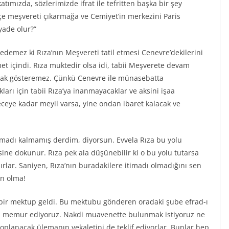
atımızda, sözlerimizde ifrat ile tefritten başka bir şey
e meşvereti çıkarmağa ve Cemiyet’in merkezini Paris
yade olur?”
 edemez ki Rıza’nın Meşvereti tatil etmesi Cenevre’dekilerini
t içindi. Rıza muktedir olsa idi, tabii Meşverete devam
olarak gösteremez. Çünkü Cenevre ile münasebatta
ları için tabii Rıza’ya inanmayacaklar ve aksini işaa
ceye kadar meyil varsa, yine ondan ibaret kalacak ve
itimadı kalmamış derdim, diyorsun. Evvela Rıza bu yolu
ne dokunur. Rıza pek ala düşünebilir ki o bu yolu tutarsa
rlar. Saniyen, Rıza’nın buradakilere itimadı olmadığını sen
an olma!
 bir mektup geldi. Bu mektubu gönderen oradaki şube efrad-ı
na memur ediyoruz. Nakdi muavenette bulunmak istiyoruz ne
oplanacak ülemanın vekaletini de teklif ediyorlar. Bunlar hep