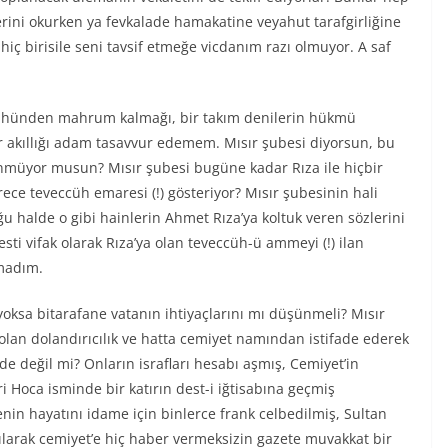
erini okurken ya fevkalade hamakatine veyahut tarafgirliğine
hiç birisile seni tavsif etmeğe vicdanım razı olmuyor. A saf
cühünden mahrum kalmağı, bir takım denilerin hükmü
 akıllığı adam tasavvur edemem. Mısır şubesi diyorsun, bu
üyor musun? Mısır şubesi bugüne kadar Rıza ile hiçbir
 teveccüh emaresi (!) gösteriyor? Mısır şubesinin hali
 halde o gibi hainlerin Ahmet Rıza’ya koltuk veren sözlerini
sti vifak olarak Rıza’ya olan teveccüh-ü ammeyi (!) ilan
amadım.
oksa bitarafane vatanın ihtiyaçlarını mı düşünmeli? Mısır
lan dolandırıcılık ve hatta cemiyet namından istifade ederek
de değil mi? Onların israfları hesabı aşmış, Cemiyet’in
 Hoca isminde bir katırın dest-i iğtisabına geçmiş
in hayatını idame için binlerce frank celbedilmiş, Sultan
ılarak cemiyet’e hiç haber vermeksizin gazete muvakkat bir