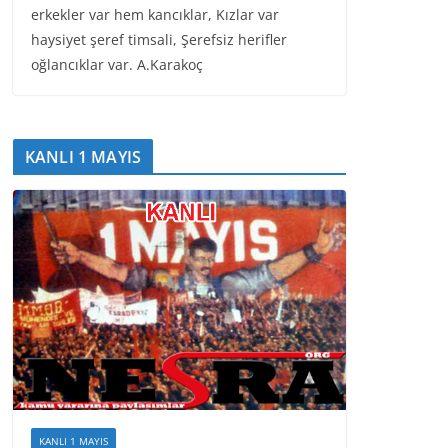
erkekler var hem kancıklar, Kızlar var
haysiyet şeref timsali, Şerefsiz herifler
oğlancıklar var. A.Karakoç
KANLI 1 MAYIS
KANLI 1 MAYIS