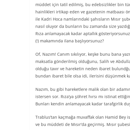
müddet için tatil edilmiş, bu edebsizlikler bin t
hainlikleri irtikap eden ve gazetenin matbaası 
ile Kadri Hoca namlarındaki şahısların Mısır şub
nasıl oluyor da bunların bu zamanda size yazd
Rıza anlamayacak kadar aptallık gösteriyorsunuz
(!) makamında ilana başlıyorsunuz?
Of, Nazım! Canım sıkılıyor, keşke bunu bana yazm
maksatla gönderilmiş olduğunu, Salih ve Abdul
olduğu tavır ve hareketin neden ibaret bulundğu
bundan ibaret bile olsa idi, ilerisini düşünmek k
Nazım, bu gibi hareketlere malik olan bir adam
istersen sor. Rıza’ya şöhret hırsı mı istinat etti
Bunları kendin anlamayacak kadar tarafgirlik du
Trablus’tan kaçmağa muvaffak olan Hamid Bey ism
ve bu müddeti de Mısır’da geçirmiş. Mısır şubesi 