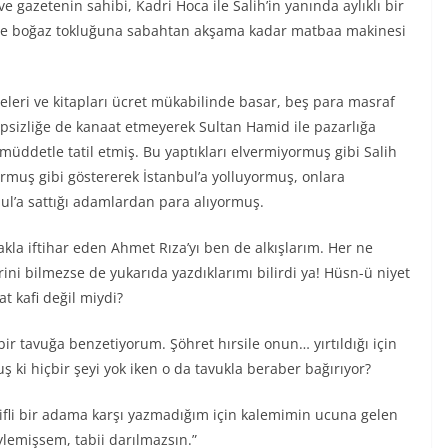
 gazetenin sahibi, Kadri Hoca ile Salih’in yanında aylıklı bir
k’te boğaz tokluğuna sabahtan akşama kadar matbaa makinesi
leleri ve kitapları ücret mükabilinde basar, beş para masraf
psizliğe de kanaat etmeyerek Sultan Hamid ile pazarlığa
y müddetle tatil etmiş. Bu yaptıkları elvermiyormuş gibi Salih
ormuş gibi göstererek İstanbul’a yolluyormuş, onlara
ul’a sattığı adamlardan para alıyormuş.
la iftihar eden Ahmet Rıza’yı ben de alkışlarım. Her ne
ini bilmezse de yukarıda yazdıklarımı bilirdi ya! Hüsn-ü niyet
t kafi değil miydi?
r tavuğa benzetiyorum. Şöhret hırsile onun… yırtıldığı için
 ki hiçbir şeyi yok iken o da tavukla beraber bağırıyor?
lifli bir adama karşı yazmadığım için kalemimin ucuna gelen
ylemişsem, tabii darılmazsın.”