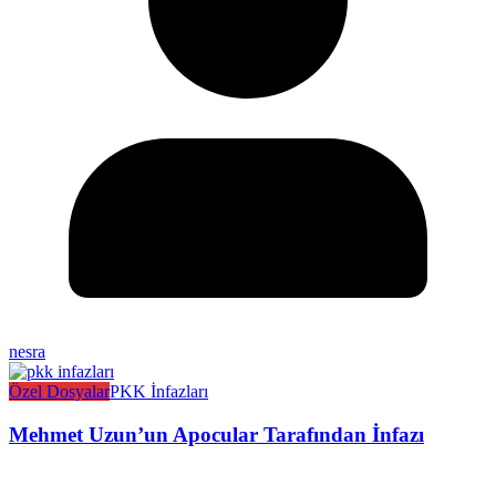
nesra
Özel Dosyalar
PKK İnfazları
Mehmet Uzun’un Apocular Tarafından İnfazı