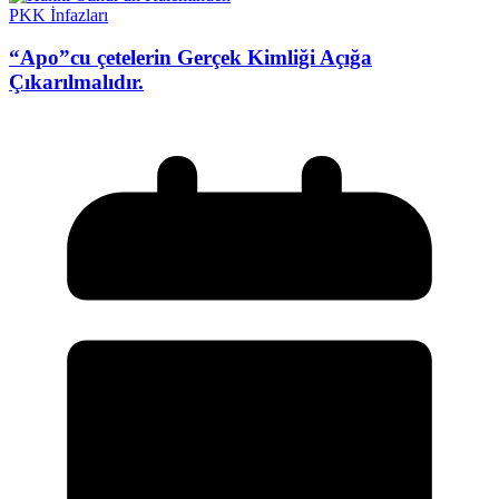
PKK İnfazları
“Apo”cu çetelerin Gerçek Kimliği Açığa
Çıkarılmalıdır.