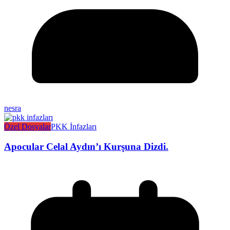
nesra
Özel Dosyalar
PKK İnfazları
Apocular Celal Aydın’ı Kurşuna Dizdi.