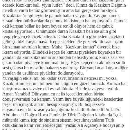
ederek Kazıkurt balı, yiyin lütfen” dedi. Kımız da Kazıkurt Dağının
ne etkisi vardı henüz görmemiştim ama bal gerçekten farklıydı.
Kazakistan’ın güneyinde pamuk balları yaygındı. Yaygın pamuk
ziraatinden ötürü arılar da pamuk bitkisinden bal topluyordu. Pamuk
özü karışan ballar ise hem beyaz renkli oluyor hem de çabuk
kristalleşiyorlardı. Önümüzde duran Kazıkurt balı ise altın gibi
rengiyle gerçek çiçek balıydı. Daha Kazıkurt’u görmeden çiçekleri
gelmişti bizi karşılamaya. Kepçesi elden ele gezerek bir saati aşkın
bir zaman savrulan kımızı, Muha “Kazıkurt kımızı” diyerek bize
ikram ediyordu. Elindeki kepçe ile kımızı piyalelere koyarken bir
yandan da kımız ikramının adabından bahsediyordu; kımız asla ses
çıkarmadan piyaleye konulmalı imiş. Eğer kepçeden akıtırken şırıltı
sesi çıkarsa bu misafire hakaret sayılırmış. Bir yandan anlatıyor diğer
yandan da usulünce piyaleleri dolduruyordu.
Yuvaşlığın etkisi mi, bu kadar savrulmasının neticesi mi, yoksa
Kazıkurt’un eserimi bilmem bu içtiğim en güzel kımızdı. Kımıza bal
karıştırmamızı tavsiye etti ev sahibimiz. Biz de tavsiyeye uyduk.
Aman Yarabbi! Dünyanın en nefis içeceklerinden birine
dönüşüvermişti bu karışım. Yarım litre büyüklüğündeki kaselerden
beşer mi içmiştik altı mı hesap karışmıştı. Bu hoş lezzete
dayanamayıp biraz aşırıya kaçtığımız kesindi. Rahmetli Prof. Dr.
Abdulmecit Doğru Hoca Pamir’de Türk Dağcıları kitabında “çok
miktarda kımız içip de sindirim sistemi bozulmayanların Türk
olduklarına karar verilebileceğini” yazar. Ali Ağabeyle hocayı anıp