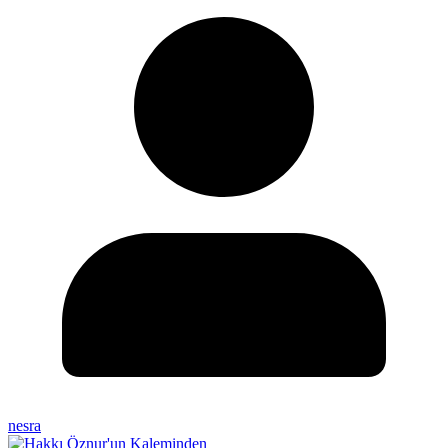
nesra