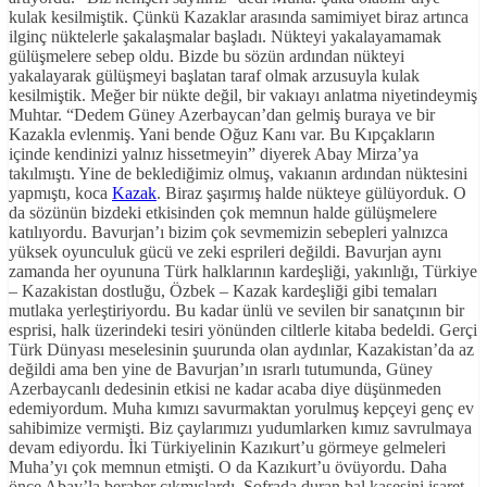
kulak kesilmiştik. Çünkü Kazaklar arasında samimiyet biraz artınca
ilginç nüktelerle şakalaşmalar başladı. Nükteyi yakalayamamak
gülüşmelere sebep oldu. Bizde bu sözün ardından nükteyi
yakalayarak gülüşmeyi başlatan taraf olmak arzusuyla kulak
kesilmiştik. Meğer bir nükte değil, bir vakıayı anlatma niyetindeymiş
Muhtar. “Dedem Güney Azerbaycan’dan gelmiş buraya ve bir
Kazakla evlenmiş. Yani bende Oğuz Kanı var. Bu Kıpçakların
içinde kendinizi yalnız hissetmeyin” diyerek Abay Mirza’ya
takılmıştı. Yine de beklediğimiz olmuş, vakıanın ardından nüktesini
yapmıştı, koca
Kazak
. Biraz şaşırmış halde nükteye gülüyorduk. O
da sözünün bizdeki etkisinden çok memnun halde gülüşmelere
katılıyordu. Bavurjan’ı bizim çok sevmemizin sebepleri yalnızca
yüksek oyunculuk gücü ve zeki esprileri değildi. Bavurjan aynı
zamanda her oyununa Türk halklarının kardeşliği, yakınlığı, Türkiye
– Kazakistan dostluğu, Özbek – Kazak kardeşliği gibi temaları
mutlaka yerleştiriyordu. Bu kadar ünlü ve sevilen bir sanatçının bir
esprisi, halk üzerindeki tesiri yönünden ciltlerle kitaba bedeldi. Gerçi
Türk Dünyası meselesinin şuurunda olan aydınlar, Kazakistan’da az
değildi ama ben yine de Bavurjan’ın ısrarlı tutumunda, Güney
Azerbaycanlı dedesinin etkisi ne kadar acaba diye düşünmeden
edemiyordum. Muha kımızı savurmaktan yorulmuş kepçeyi genç ev
sahibimize vermişti. Biz çaylarımızı yudumlarken kımız savrulmaya
devam ediyordu. İki Türkiyelinin Kazıkurt’u görmeye gelmeleri
Muha’yı çok memnun etmişti. O da Kazıkurt’u övüyordu. Daha
önce Abay’la beraber çıkmışlardı. Sofrada duran bal kasesini işaret