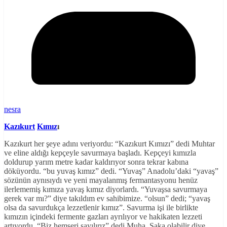
nesra
Kazıkurt
Kımız
ı
Kazıkurt her şeye adını veriyordu: “Kazıkurt Kımızı” dedi Muhtar
ve eline aldığı kepçeyle savurmaya başladı. Kepçeyi kımızla
doldurup yarım metre kadar kaldırıyor sonra tekrar kabına
döküyordu. “bu yuvaş kımız” dedi. “Yuvaş” Anadolu’daki “yavaş”
sözünün aynısıydı ve yeni mayalanmış fermantasyonu henüz
ilerlememiş kımıza yavaş kımız diyorlardı. “Yuvaşsa savurmaya
gerek var mı?” diye takıldım ev sahibimize. “olsun” dedi; “yavaş
olsa da savurdukça lezzetlenir kımız”. Savurma işi ile birlikte
kımızın içindeki fermente gazları ayrılıyor ve hakikaten lezzeti
artıyordu. “Biz hemşeri sayılırız” dedi Muha. Şaka olabilir diye