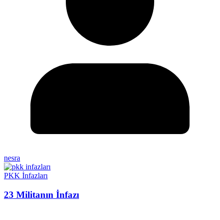
nesra
PKK İnfazları
23 Militanın İnfazı