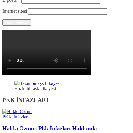
E-posta
*
İnternet sitesi
Hazin bir aşk hikayesi
PKK İNFAZLARI
PKK İnfazları
Hakkı Öznur: Pkk İnfazları Hakkında