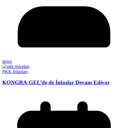
nesra
PKK İnfazları
KONGRA-GEL’de de İnfazlar Devam Ediyor