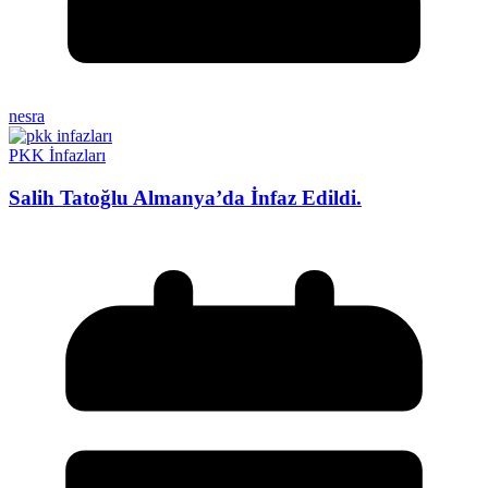
nesra
PKK İnfazları
Salih Tatoğlu Almanya’da İnfaz Edildi.