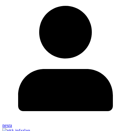
nesra