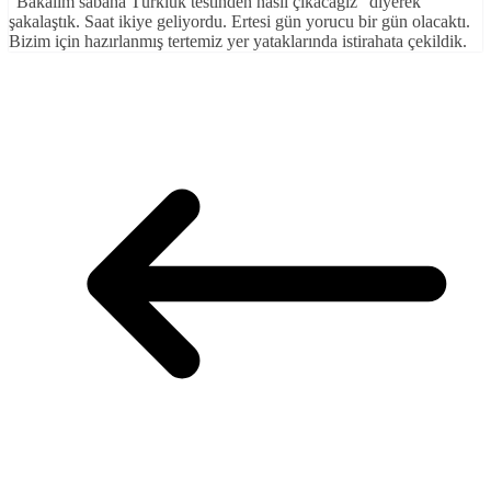
“Bakalım sabaha Türklük testinden nasıl çıkacağız” diyerek
şakalaştık. Saat ikiye geliyordu. Ertesi gün yorucu bir gün olacaktı.
Bizim için hazırlanmış tertemiz yer yataklarında istirahata çekildik.