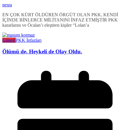
nesra
EN ÇOK KÜRT ÖLDÜREN ÖRGÜT OLAN PKK, KENDİ
İÇİNDE BİNLERCE MİLİTANINI İNFAZ ETMİŞTİR PKK
kararlarını ve Öcalan’ı eleştiren kişiler “Lolan’a
Güncel
PKK İnfazları
Ölümü de, Heykeli de Olay Oldu.