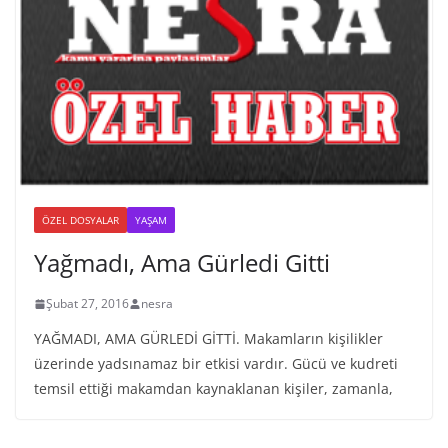
ÖZEL DOSYALAR
YAŞAM
Yağmadı, Ama Gürledi Gitti
Şubat 27, 2016
nesra
YAĞMADI, AMA GÜRLEDİ GİTTİ. Makamların kişilikler
üzerinde yadsınamaz bir etkisi vardır. Gücü ve kudreti
temsil ettiği makamdan kaynaklanan kişiler, zamanla,