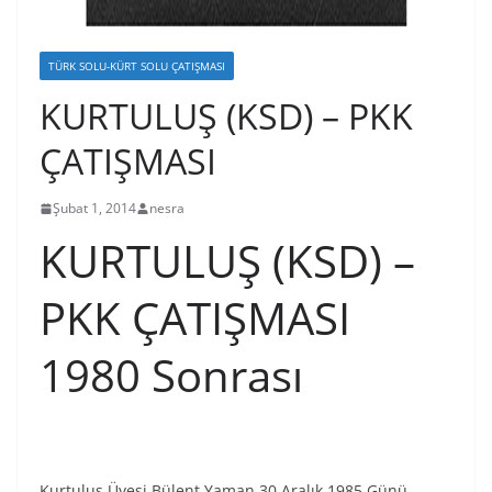
TÜRK SOLU-KÜRT SOLU ÇATIŞMASI
KURTULUŞ (KSD) – PKK
ÇATIŞMASI
Şubat 1, 2014
nesra
KURTULUŞ (KSD) –
PKK ÇATIŞMASI
1980 Sonrası
Kurtuluş Üyesi Bülent Yaman 30 Aralık 1985 Günü