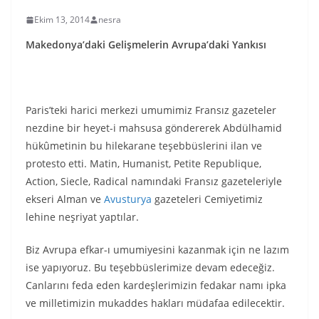
Ekim 13, 2014
nesra
Makedonya’daki Gelişmelerin Avrupa’daki Yankısı
Paris’teki harici merkezi umumimiz Fransız gazeteler
nezdine bir heyet-i mahsusa göndererek Abdülhamid
hükûmetinin bu hilekarane teşebbüslerini ilan ve
protesto etti. Matin, Humanist, Petite Republique,
Action, Siecle, Radical namındaki Fransız gazeteleriyle
ekseri Alman ve
Avusturya
gazeteleri Cemiyetimiz
lehine neşriyat yaptılar.
Biz Avrupa efkar-ı umumiyesini kazanmak için ne lazım
ise yapıyoruz. Bu teşebbüslerimize devam edeceğiz.
Canlarını feda eden kardeşlerimizin fedakar namı ipka
ve milletimizin mukaddes hakları müdafaa edilecektir.