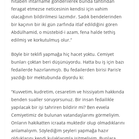
hitaben ihtarname gönderilerek bunda tahtından
feragat etmezse neticesinin kendisi için vahim
olacağının bildirilmesi lazımdır. Sadık bendelerinden
bir kaçının bir iki gün zarfında itlaf edildiğini gören
Abdülhamid, o müstebid-i azam, fena halde tethiş
edilmiş ve korkutulmuş olur.”
Böyle bir teklifi yapmağa hiç hacet yoktu. Cemiyet
bunları çoktan beri düşünüyordu. Hatta bu iş için bazı
fedailerde hazırlanmıştı. Bu fedailerden birisi Paris’e
yazdığı bir mektubunda diyordu ki:
“Kuvvetim, kudretim, cesaretim ve hissiyatım hakkında
benden sualler soruyorsunuz. Bir insan fedailikle
yapılacak bir işi tahriren bildirir mi? Ben evvela
Cemiyetimiz de bulunan vatandaşlarımı görmeliyim.
Onların hakikatten icraata muktedir olup olmadıklarını
anlamalıyım. Söylediğim şeyleri yapmağa hazır
olduklarını kendi kulaklarımla işitmeliyim. Bunlara