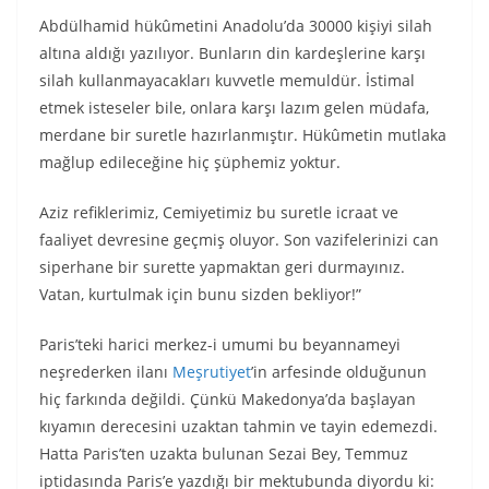
Abdülhamid hükûmetini Anadolu’da 30000 kişiyi silah
altına aldığı yazılıyor. Bunların din kardeşlerine karşı
silah kullanmayacakları kuvvetle memuldür. İstimal
etmek isteseler bile, onlara karşı lazım gelen müdafa,
merdane bir suretle hazırlanmıştır. Hükûmetin mutlaka
mağlup edileceğine hiç şüphemiz yoktur.
Aziz refiklerimiz, Cemiyetimiz bu suretle icraat ve
faaliyet devresine geçmiş oluyor. Son vazifelerinizi can
siperhane bir surette yapmaktan geri durmayınız.
Vatan, kurtulmak için bunu sizden bekliyor!”
Paris’teki harici merkez-i umumi bu beyannameyi
neşrederken ilanı
Meşrutiyet
’in arfesinde olduğunun
hiç farkında değildi. Çünkü Makedonya’da başlayan
kıyamın derecesini uzaktan tahmin ve tayin edemezdi.
Hatta Paris’ten uzakta bulunan Sezai Bey, Temmuz
iptidasında Paris’e yazdığı bir mektubunda diyordu ki: