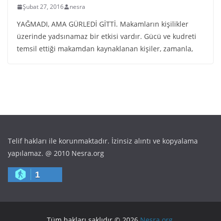
Şubat 27, 2016
nesra
YAĞMADI, AMA GÜRLEDİ GİTTİ. Makamların kişilikler
üzerinde yadsınamaz bir etkisi vardır. Gücü ve kudreti
temsil ettiği makamdan kaynaklanan kişiler, zamanla,
Telif hakları ile korunmaktadır. İzinsiz alıntı ve kopyalama
yapılamaz. @ 2010 Nesra.org
1
Tüm hakları saklıdır © 2026
Nesra.org
.