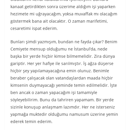
kanaat getirdikten sonra üzerime aldığım işi yaparken
hezimete mi uğrayacağım, yoksa muvaffak mı olacağım
göstermek bana ait olacaktır. O zaman marifetimi,
cesaretimi ispat ederim.
Bunları şimdi yazmışım, bundan ne fayda çıkar? Benim
Cemiyete mensup olduğumu ne İstanbul’da, nede
başka bir yerde hiçbir kimse bilmemelidir. Zira dünya
gariptir. Her yer hafiye ile sarılmıştır. İş ağza düşerse
hiçbir şey yapılamayacağına emin olunuz. Benimle
beraber çalışacak olan vatandaşlardan maada hiçbir
kimsenin duymayacağı yeminde temin edilmelidir. İşte
ben ancak o zaman yapacağım işi tamamiyle
söyleyebilirim. Bunu da tahriren yapamam. Bir yerde
sizinle konuşup anlaşmam lazımdır. Her ne isterseniz
yapmağa muktedir olduğumu namusum üzerine yemin
ederek temin ederim.