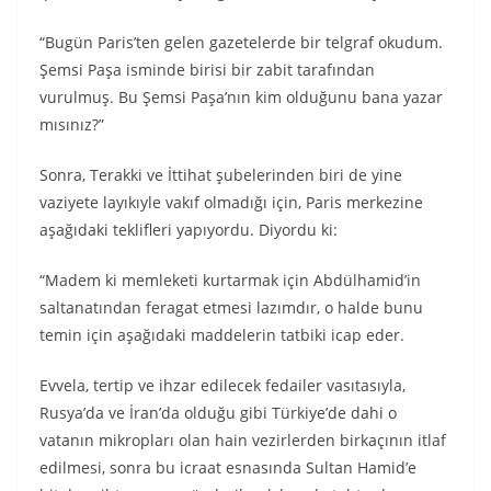
“Bugün Paris’ten gelen gazetelerde bir telgraf okudum.
Şemsi Paşa isminde birisi bir zabit tarafından
vurulmuş. Bu Şemsi Paşa’nın kim olduğunu bana yazar
mısınız?”
Sonra, Terakki ve İttihat şubelerinden biri de yine
vaziyete layıkıyle vakıf olmadığı için, Paris merkezine
aşağıdaki teklifleri yapıyordu. Diyordu ki:
“Madem ki memleketi kurtarmak için Abdülhamid’in
saltanatından feragat etmesi lazımdır, o halde bunu
temin için aşağıdaki maddelerin tatbiki icap eder.
Evvela, tertip ve ihzar edilecek fedailer vasıtasıyla,
Rusya’da ve İran’da olduğu gibi Türkiye’de dahi o
vatanın mikropları olan hain vezirlerden birkaçının itlaf
edilmesi, sonra bu icraat esnasında Sultan Hamid’e