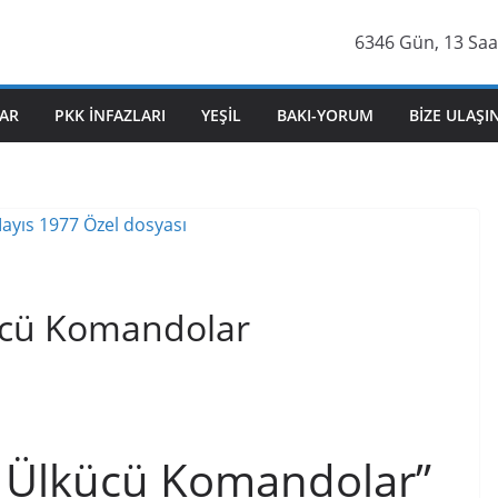
6346 Gün, 13 Saat
AR
PKK İNFAZLARI
YEŞIL
BAKI-YORUM
BIZE ULAŞI
ücü Komandolar
, Ülkücü Komandolar”