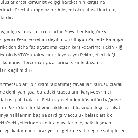
luslar arası komünist ve işçi hareketinin karşısına
imci sürecinin kopmaz bir bileşeni olan ulusal kurtuluş
lerdir.
gınlığı ve devrimci rolü artan Sovyetler Birliği’ne ve
isi gerici Pekin yönetimi değil midir? Bugün Zaire’de Katanga
erika’dan daha fazla yardıma koşan karşı–devrimci Pekin kliği
e’nin NATO’da kalmasını isteyen aynı Pekin şefleri değil
ti komünist Tercüman yazarlarına “sizinle davamız
ları değil midir?
 “meczuplar”, bir kısım “aldatılmış zavallılar” sürüsü olarak
 ne denli yanlışsa, buradaki Maocuların karşı–devrimci
ardakçısı politikalarını Pekin siyasetinden büsbütün bağımsız
ın Pekin’den direkt emir aldıkları iddiasında değiliz. Fakat
ünya halklarının başına sardığı Maoculuk belası; artık o
ekin’deki şeflerinden emir almasalar bile, halk düşmanı
yeceği kadar ehil olarak yerine getirme yeteneğine sahiptirler.