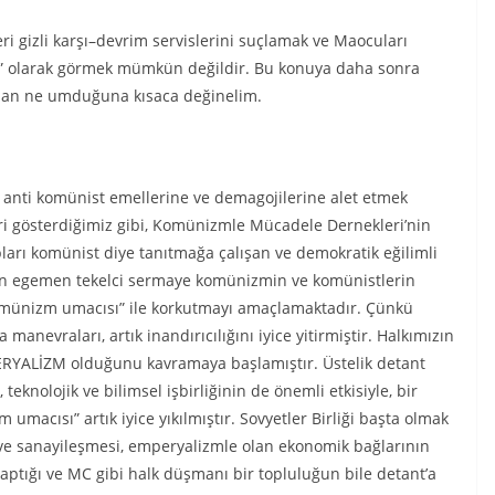
eri gizli karşı–devrim servislerini suçlamak ve Maocuları
lar” olarak görmek mümkün değildir. Bu konuya daha sonra
rdan ne umduğuna kısaca değinelim.
anti komünist emellerine ve demagojilerine alet etmek
ri gösterdiğimiz gibi, Komünizmle Mücadele Dernekleri’nin
arı komünist diye tanıtmağa çalışan ve demokratik eğilimli
şan egemen tekelci sermaye komünizmin ve komünistlerin
r “komünizm umacısı” ile korkutmayı amaçlamaktadır. Çünkü
 manevraları, artık inandırıcılığını iyice yitirmiştir. Halkımızın
PERYALİZM olduğunu kavramaya başlamıştır. Üstelik detant
teknolojik ve bilimsel işbirliğinin de önemli etkisiyle, bir
umacısı” artık iyice yıkılmıştır. Sovyetler Birliği başta olmak
ı ve sanayileşmesi, emperyalizmle olan ekonomik bağlarının
yaptığı ve MC gibi halk düşmanı bir topluluğun bile detant’a