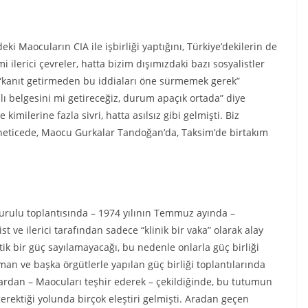
eki Maocuların CIA ile işbirliği yaptığını, Türkiye’dekilerin de
 ilerici çevreler, hatta bizim dışımızdaki bazı sosyalistler
ve “kanıt getirmeden bu iddiaları öne sürmemek gerek”
zılı belgesini mi getireceğiz, durum apaçık ortada” diye
 kimilerine fazla sivri, hatta asılsız gibi gelmişti. Biz
, neticede, Maocu Gurkalar Tandoğan’da, Taksim’de birtakım
Kurulu toplantısında – 1974 yılının Temmuz ayında –
 ve ilerici tarafından sadece “klinik bir vaka” olarak alay
ik bir güç sayılamayacağı, bu nedenle onlarla güç birliği
man ve başka örgütlerle yapılan güç birliği toplantılarında
ılardan – Maocuları teşhir ederek – çekildiğinde, bu tutumun
 gerektiği yolunda birçok eleştiri gelmişti. Aradan geçen