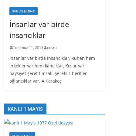
GÜNÜN MISRASI
İnsanlar var birde
insancıklar
Temmuz 11, 2013
nesra
İnsanlar var birde insancıklar, Ruhen hem
erkekler var hem kancıklar, Kızlar var
haysiyet şeref timsali, Şerefsiz herifler
oğlancıklar var. A.Karakoç
KANLI 1 MAYIS