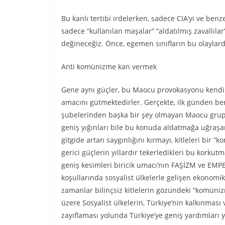
Bu kanlı tertibi irdelerken, sadece CIA’yi ve benz
sadece “kullanılan maşalar” “aldatılmış zavallı
değineceğiz. Önce, egemen sınıfların bu olayla
Anti komünizme kan vermek
Gene aynı güçler, bu Maocu provokasyonu kendi 
amacını gütmektedirler. Gerçekte, ilk günden be
şubelerinden başka bir şey olmayan Maocu grupl
geniş yığınları bile bu konuda aldatmağa uğra
gitgide artan saygınlığını kırmayı, kitleleri bi
gerici güçlerin yıllardır tekerledikleri bu korkutma
geniş kesimleri biricik umacı’nın FAŞİZM ve EM
koşullarında sosyalist ülkelerle gelişen ekonomik, 
zamanlar bilinçsiz kitlelerin gözündeki “komünizm 
üzere Sosyalist ülkelerin, Türkiye’nin kalkınmas
zayıflaması yolunda Türkiye’ye geniş yardımları 