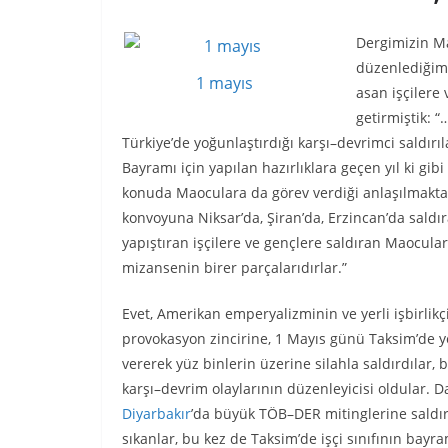
Dergimizin Ma
düzenlediğimi
1 mayıs
asan işçilere
getirmiştik: 
Türkiye’de yoğunlaştırdığı karşı–devrimci saldırıl
Bayramı için yapılan hazırlıklara geçen yıl ki gib
konuda Maoculara da görev verdiği anlaşılmaktad
konvoyuna Niksar’da, Şiran’da, Erzincan’da saldıran
yapıştıran işçilere ve gençlere saldıran Maocular
mizansenin birer parçalarıdırlar.”
Evet, Amerikan emperyalizminin ve yerli işbirlikçi
provokasyon zincirine, 1 Mayıs günü Taksim’de ye
vererek yüz binlerin üzerine silahla saldırdılar, 
karşı–devrim olaylarının düzenleyicisi oldular. D
Diyarbakır
’da büyük TÖB–DER mitinglerine saldıra
sıkanlar, bu kez de Taksim’de işçi sınıfının bayra