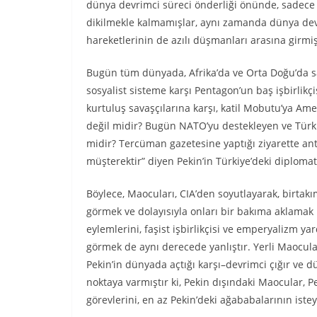
dünya devrimci süreci önderliği önünde, sadece u
dikilmekle kalmamışlar, aynı zamanda dünya devr
hareketlerinin de azılı düşmanları arasına girmiş
Bugün tüm dünyada, Afrika’da ve Orta Doğu’da say
sosyalist sisteme karşı Pentagon’un baş işbirlikç
kurtuluş savaşçılarına karşı, katil Mobutu’ya Am
değil midir? Bugün NATO’yu destekleyen ve Türkiy
midir? Tercüman gazetesine yaptığı ziyarette an
müşterektir” diyen Pekin’in Türkiye’deki diplomat
Böylece, Maocuları, CIA’den soyutlayarak, birtakım
görmek ve dolayısıyla onları bir bakıma aklamak
eylemlerini, faşist işbirlikçisi ve emperyalizm y
görmek de aynı derecede yanlıştır. Yerli Maocular
Pekin’in dünyada açtığı karşı–devrimci çığır ve d
noktaya varmıştır ki, Pekin dışındaki Maocular, P
görevlerini, en az Pekin’deki ağababalarının iste