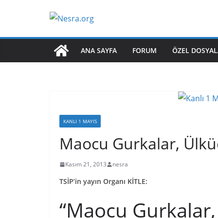
Skip
to
content
ANA SAYFA
FORUM
ÖZEL DOSYAL
KANLI 1 MAYIS
Maocu Gurkalar, Ülk
Kasım 21, 2013
nesra
TSİP’in yayın Organı KİTLE:
“Maocu Gurkalar