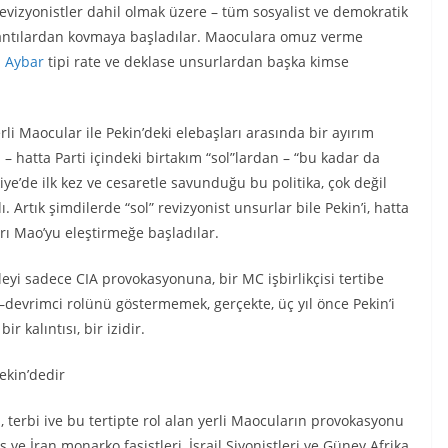
 revizyonistler dahil olmak üzere – tüm sosyalist ve demokratik
plantılardan kovmaya başladılar. Maoculara omuz verme
i
Aybar
tipi rate ve deklase unsurlardan başka kimse
erli Maocular ile Pekin’deki elebaşları arasında bir ayırım
 – hatta Parti içindeki birtakım “sol”lardan – “bu kadar da
rkiye’de ilk kez ve cesaretle savunduğu bu politika, çok değil
ı. Artık şimdilerde “sol” revizyonist unsurlar bile Pekin’i, hatta
ları Mao’yu eleştirmeğe başladılar.
yi sadece CIA provokasyonuna, bir MC işbirlikçisi tertibe
–devrimci rolünü göstermemek, gerçekte, üç yıl önce Pekin’i
kalıntısı, bir izidir.
ekin’dedir
, terbi ive bu tertipte rol alan yerli Maocuların provokasyonu
s ve İran monarko faşistleri, İsrail Siyonistleri ve Güney Afrika