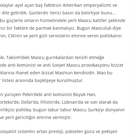
 olaylar ayol açan baş faktörün Amerikan emperyalizmi ve
i dile getirdik. Günlerdir ilerici basın da belirtiyor bunu…
bu güçlerle onların hizmetindeki yerli Maocu katiller şeklinde
ikinci bir faktöre de parmak basmalıyız. Bugün Maoculuk diye
, CIA’nin ve yerli gizli servislerin emrine veren politikanın
aki, Taksim’deki Maocu gurnkalardan tenzih etmeğe
inde anti komünist ve anti Sovyet Maocu provokasyonu bizzat
klarına ihanet eden bizzat Mao’nun kendisidir. Mao bu
r listesi arasında başköşeye kurulmuştur.
dan yürüyen Pekin’deki anti komünist Büyük Han,
Portekiz’de, Dofar’da, Filistin’de, Lübnan’da ve son olarak da
birlikçisi politika, bugün tabur tabur Maocu Gurka’yı dünyanın
e yerli gericiliğin emrine vermiştir.
e sosyalist sistemin artan prestiji, yükselen gücü ve pekişen