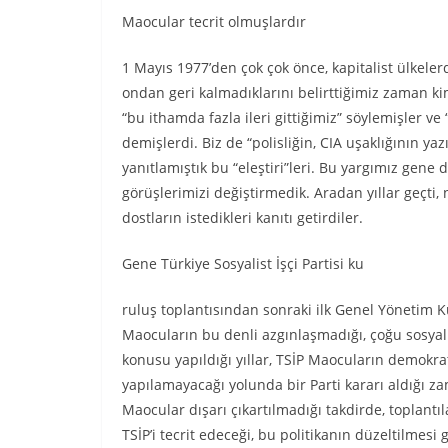
Maocular tecrit olmuşlardır
1 Mayıs 1977’den çok çok önce, kapitalist ülkelerd
ondan geri kalmadıklarını belirttiğimiz zaman kimi
“bu ithamda fazla ileri gittiğimiz” söylemişler 
demişlerdi. Biz de “polisliğin, CIA uşaklığının ya
yanıtlamıştık bu “eleştiri”leri. Bu yargımız gene de
görüşlerimizi değiştirmedik. Aradan yıllar geçti
dostların istedikleri kanıtı getirdiler.
Gene Türkiye Sosyalist İşçi Partisi ku
ruluş toplantısından sonraki ilk Genel Yönetim 
Maocuların bu denli azgınlaşmadığı, çoğu sosyalist
konusu yapıldığı yıllar, TSİP Maocuların demokrat
yapılamayacağı yolunda bir Parti kararı aldığı za
Maocular dışarı çıkartılmadığı takdirde, toplant
TSİP’i tecrit edeceği, bu politikanın düzeltilmesi