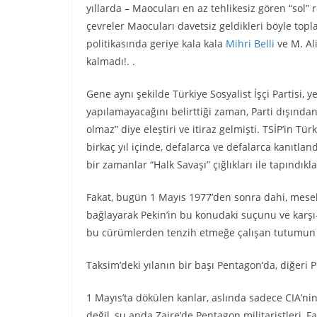
yıllarda – Maocuları en az tehlikesiz gören “sol”
çevreler Maocuları davetsiz geldikleri böyle to
politikasında geriye kala kala
Mihri Belli
ve M. Al
kalmadı!. .
Gene aynı şekilde Türkiye Sosyalist İşçi Partisi, y
yapılamayacağını belirttiği zaman, Parti dışından
olmaz” diye eleştiri ve itiraz gelmişti. TSİP’in Tü
birkaç yıl içinde, defalarca ve defalarca kanıtland
bir zamanlar “Halk Savaşı” çığlıkları ile tapındık
Fakat, bugün 1 Mayıs 1977’den sonra dahi, mesele
bağlayarak Pekin’in bu konudaki suçunu ve karşı
bu cürümlerden tenzih etmeğe çalışan tutumun bir 
Taksim’deki yılanın bir başı Pentagon’da, diğeri P
1 Mayıs’ta dökülen kanlar, aslında sadece CIA’nin
değil, şu anda Zaire’de Pentagon militaristleri, Fa