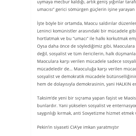
uymaya mecbur kaldığı, artık geniş yığınlar tar
umacısı” gerici sömürgen güçlerin işine yarayan 
İşte böyle bir ortamda, Maocu saldırılar düzenle
Leninci komünistler arasındaki bir mücadele gi
hortlatmak ve bu “umacı” ile halkı korkutmak empe
Oysa daha önce de söylediğimiz gibi, Maoculara
değil, sosyalist ve tüm ilericilerin, halk düşmanl
Maoculara karşı verilen mücadele sadece sosyali
mücadeledir de… Maoculuğa karşı verilen mücade
sosyalist ve demokratik mücadele bütünselliğini
hem de dolayısıyla demokrasinin, yani HALKIN en
Taksim’de yeni bir sıçrama yapan faşist ve Maois
bunlardır. Yani yükselen sosyalist ve enternasyon
saygınlığı kırmak, anti Sovyetizme hizmet etme
Pekin’in siyaseti CIA’ye imkan yaratmıştır