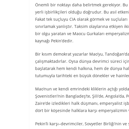
Önemli bir noktayı daha belirtmek gerekiyor. Bu
yerli işbirlikçileri olduğu doğrudur. Bu asıl etken
Fakat tek suçluyu CIA olarak görmek ve suçluları 
sınırlamak yanlıştır. Taksim olaylarına etkiyen 
bir olgu yaratan ve Maocu Gurkaları emperyalizmin
kaynağı Pekin’dedir.
Bir kısım demokrat yazarlar Mao’yu, Tandoğan’d
çalışmaktadırlar. Oysa dünya devrimci süreci iç
başlatarak hem kendi halkına, hem de dünya hal
tutumuyla tarihteki en büyük dönekler ve hainle
Mao’nun ve kendi emrindeki kliklerin açtığı yol
Şovenistleri’nin Bangladeş’te, Şili’de, Angola’da, 
Zaire’de izledikleri halk düşmanı, emperyalist iş
dört bir köşesinde halklara karşı emperyalizmin v
Pekin’li karşı–devrimciler, Sovyetler Birliği’nin v