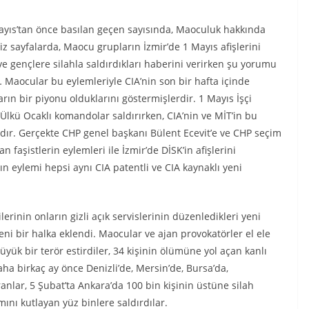
yıs’tan önce basılan geçen sayısında, Maoculuk hakkında
z sayfalarda, Maocu grupların İzmir’de 1 Mayıs afişlerini
 ve gençlere silahla saldırdıkları haberini verirken şu yorumu
“… Maocular bu eylemleriyle CIA’nin son bir hafta içinde
arın bir piyonu olduklarını göstermişlerdir. 1 Mayıs İşçi
i Ülkü Ocaklı komandolar saldırırken, CIA’nin ve MİT’in bu
ır. Gerçekte CHP genel başkanı Bülent Ecevit’e ve CHP seçim
 faşistlerin eylemleri ile İzmir’de DİSK’in afişlerini
ın eylemi hepsi aynı CIA patentli ve CIA kaynaklı yeni
lerinin onların gizli açık servislerinin düzenledikleri yeni
ni bir halka eklendi. Maocular ve ajan provokatörler el ele
büyük bir terör estirdiler, 34 kişinin ölümüne yol açan kanlı
aha birkaç ay önce Denizli’de, Mersin’de, Bursa’da,
nlar, 5 Şubat’ta Ankara’da 100 bin kişinin üstüne silah
mını kutlayan yüz binlere saldırdılar.