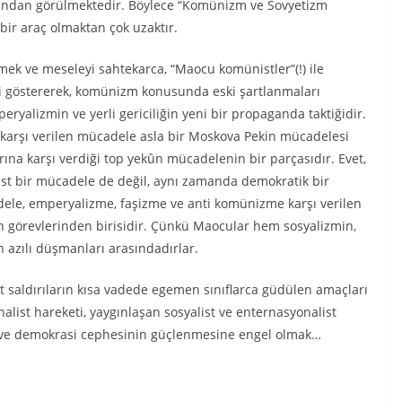
afından görülmektedir. Böylece “Komünizm ve Sovyetizm
bir araç olmaktan çok uzaktır.
mek ve meseleyi sahtekarca, “Maocu komünistler”(!) ile
bi göstererek, komünizm konusunda eski şartlanmaları
ryalizmin ve yerli gericiliğin yeni bir propaganda taktiğidir.
 karşı verilen mücadele asla bir Moskova Pekin mücadelesi
arına karşı verdiği top yekûn mücadelenin bir parçasıdır. Evet,
st bir mücadele de değil, aynı zamanda demokratik bir
le, emperyalizme, faşizme ve anti komünizme karşı verilen
n görevlerinden birisidir. Çünkü Maocular hem sosyalizmin,
 azılı düşmanları arasındadırlar.
t saldırıların kısa vadede egemen sınıflarca güdülen amaçları
alist hareketi, yaygınlaşan sosyalist ve enternasyonalist
k ve demokrasi cephesinin güçlenmesine engel olmak…