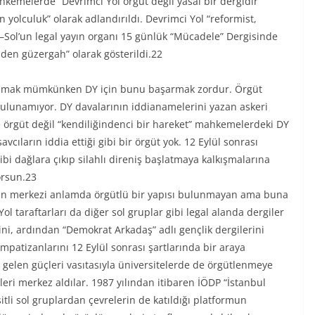
hkemelerde “Devrimci Yol örgüt değil yasal bir dergidir”
 yolculuk” olarak adlandırıldı. Devrimci Yol “reformist,
v–Sol’un legal yayın organı 15 günlük “Mücadele” Dergisinde
iden güzergah” olarak gösterildi.22
ulunmak mümkünken DY için bunu başarmak zordur. Örgüt
 bulunamıyor. DY davalarının iddianamelerini yazan askeri
se örgüt değil “kendiliğindenci bir hareket” mahkemelerdeki DY
vcıların iddia ettiği gibi bir örgüt yok. 12 Eylül sonrası
ibi dağlara çıkıp silahlı direniş başlatmaya kalkışmalarına
orsun.23
an merkezi anlamda örgütlü bir yapısı bulunmayan ama buna
l taraftarları da diğer sol gruplar gibi legal alanda dergiler
ni, ardından “Demokrat Arkadaş” adlı gençlik dergilerini
sempatizanlarını 12 Eylül sonrası şartlarında bir araya
n gelen güçleri vasıtasıyla üniversitelerde de örgütlenmeye
eleri merkez aldılar. 1987 yılından itibaren İÖDP “İstanbul
tli sol gruplardan çevrelerin de katıldığı platformun