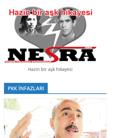
t
ı
c
ı
Hazin bir aşk hikayesi
PKK İNFAZLARI