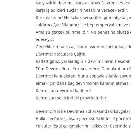
Ne yazık ki devrimci kanı akıtmak Devrimci Yolc
karşı işledikleri suçların hesabını vereceklerdir.
Korkmasınlar! Ne sokak serserileri gibi falçata ç
saldıracağız. Silahımız ise hep emperyalizmi ve o
Ama şu gerçek bilinmelidir. Ne pahasına olursa
edeceğiz.
Gerçeklerin halka açıklanmasından korkanlar, ide
Devrimci Yol’culara Çağrı!
Katlettiğiniz, yaraladığınız devrimcilerin hesabı
Tüm Devrimcilere, Yurtseverlere, Demokratlara Ç
Devrimci kanı akıtan, bunu sopayla silahla savu
almak için daha kaç devrimcinin kanının akması,
Kahrolsun devrimci katilleri!
Kahrolsun sol içindeki provokatörler!
Devrimci Yol ile Devrimci Sol arasındaki kavgalar
Halkevleri’nde çalışan geçmişteki kitlesel gücün
Yolcular legal çalışmalarını Halkevleri üzerind