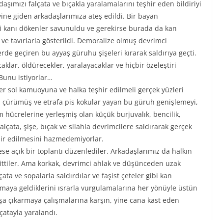
şımızı falçata ve bıçakla yaralamalarını teşhir eden bildiriyi
ne giden arkadaşlarımıza ateş edildi. Bir bayan
i kanı dökenler savunuldu ve gerekirse burada da kan
e tavırlarla gösterildi. Demoralize olmuş devrimci
e geçiren bu ayyaş güruhu şişeleri kırarak saldırıya geçti.
aklar, öldürecekler, yaralayacaklar ve hiçbir özeleştiri
 Bunu istiyorlar…
er sol kamuoyuna ve halka teşhir edilmeli gerçek yüzleri
ş. çürümüş ve etrafa pis kokular yayan bu güruh genişlemeyi,
hücrelerine yerleşmiş olan küçük burjuvalık, bencilik,
alçata, şişe, bıçak ve silahla devrimcilere saldırarak gerçek
şhir edilmesini hazmedemiyorlar.
e açık bir toplantı düzenlediler. Arkadaşlarımız da halkın
ittiler. Ama korkak, devrimci ahlak ve düşünceden uzak
ata ve sopalarla saldırdılar ve faşist çeteler gibi kan
şmaya geldiklerini ısrarla vurgulamalarına her yönüyle üstün
a çıkarmaya çalışmalarına karşın, yine cana kast eden
lçatayla yaralandı.