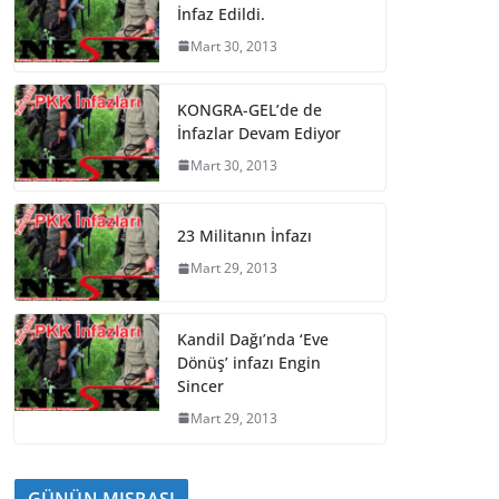
İnfaz Edildi.
Mart 30, 2013
KONGRA-GEL’de de
İnfazlar Devam Ediyor
Mart 30, 2013
23 Militanın İnfazı
Mart 29, 2013
Kandil Dağı’nda ‘Eve
Dönüş’ infazı Engin
Sincer
Mart 29, 2013
GÜNÜN MISRASI