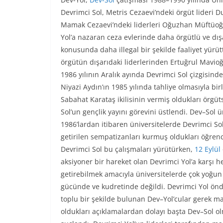
Devrimci Sol, Metris Cezaevi’ndeki örgüt lideri 
Mamak Cezaevi’ndeki liderleri Oğuzhan Müftüoğl
Yol’a nazaran ceza evlerinde daha örgütlü ve dışa
konusunda daha illegal bir şekilde faaliyet yürüt
örgütün dışarıdaki liderlerinden Ertuğrul Mavioğ
1986 yılının Aralık ayında Devrimci Sol çizgisinde
Niyazi Aydın’ın 1985 yılında tahliye olmasıyla bi
Sabahat Karataş ikilisinin vermiş oldukları örgü
Sol’un gençlik yayını görevini üstlendi. Dev–Sol 
1986’lardan itibaren üniversitelerde Devrimci 
getirilen sempatizanları kurmuş oldukları öğrenc
Devrimci Sol bu çalışmaları yürütürken,
12 Eylül
aksiyoner bir hareket olan Devrimci Yol’a karşı
getirebilmek amacıyla üniversitelerde çok yoğun 
gücünde ve kudretinde değildi. Devrimci Yol önd
toplu bir şekilde bulunan Dev–Yol’cular gerek 
oldukları açıklamalardan dolayı başta Dev–Sol ol