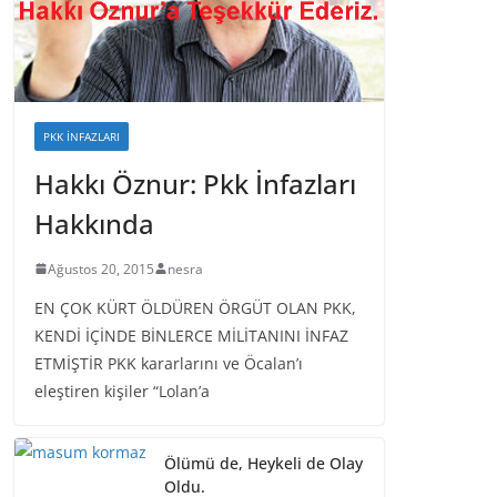
PKK İNFAZLARI
Hakkı Öznur: Pkk İnfazları
Hakkında
Ağustos 20, 2015
nesra
EN ÇOK KÜRT ÖLDÜREN ÖRGÜT OLAN PKK,
KENDİ İÇİNDE BİNLERCE MİLİTANINI İNFAZ
ETMİŞTİR PKK kararlarını ve Öcalan’ı
eleştiren kişiler “Lolan’a
Ölümü de, Heykeli de Olay
Oldu.