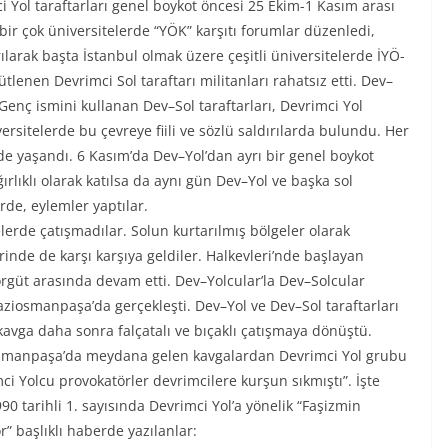
 Yol taraftarları genel boykot öncesi 25 Ekim-1 Kasım arası
 bir çok üniversitelerde “YÖK” karşıtı forumlar düzenledi,
larak başta İstanbul olmak üzere çeşitli üniversitelerde İYÖ-
lenen Devrimci Sol taraftarı militanları rahatsız etti. Dev–
–Genç ismini kullanan Dev–Sol taraftarları, Devrimci Yol
versitelerde bu çevreye fiili ve sözlü saldırılarda bulundu. Her
erde yaşandı. 6 Kasım’da Dev–Yol’dan ayrı bir genel boykot
rlıklı olarak katılsa da aynı gün Dev–Yol ve başka sol
de, eylemler yaptılar.
elerde çatışmadılar. Solun kurtarılmış bölgeler olarak
rinde de karşı karşıya geldiler. Halkevleri’nde başlayan
örgüt arasında devam etti. Dev–Yolcular’la Dev–Solcular
ziosmanpaşa’da gerçekleşti. Dev–Yol ve Dev–Sol taraftarları
kavga daha sonra falçatalı ve bıçaklı çatışmaya dönüştü.
iosmanpaşa’da meydana gelen kavgalardan Devrimci Yol grubu
i Yolcu provokatörler devrimcilere kurşun sıkmıştı”. İşte
 tarihli 1. sayısında Devrimci Yol’a yönelik “Faşizmin
” başlıklı haberde yazılanlar: