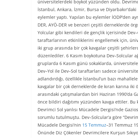
üniversitelerdeki boykot yüzünden oldu. Devrimci
İstanbul, Ankara, İzmir, Bursa ve Diyarbakır’daki
eylemler yaptı. Yapılan bu eylemler İODP’den ayrı
DER, AYÖ-DER ve benzeri çeşitli derneklerde örgüt
Yolcular gibi kendileri de gençlik içerisinde Dev
taraftarlarının etkinliklerini engellemek için, üni
iki grup arasında bir çok kavgalar çeşitli şehirl
düzenlediler. 6 Kasım boykotuna Dev–Solcular ağı
gruplarda 6 Kasım günü sokaklarda, üniversiteler
Dev–Yol ile Dev–Sol taraftarları sadece üniversit
adlandırdığı, özellikle İstanbul’un bazı mahallele
kavgalar bir çok derneklerde de kıran karına iki 
arasındaki çatışmalardan biri Haziran 1990’da Ga
önce bildiri dağıtımı yüzünden kavga ettiler. Bu 
Devrimci Sol yanlısı Mücadele Dergisi’nde Gaz
sorumlu tutulmuştu. Dev–Solcular’a göre “Devrimc
Mücadele Dergisi’nin
15 Temmuz
–31 Temmuz 1990
Önünde Diz Çökenler Devrimcilere Kurşun Sıkıyor