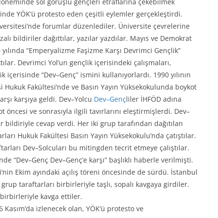
0 döneminde sol görüşlü gençleri etraflarına çekebilmek
rinde YÖK’ü protesto eden çeşitli eylemler gerçekleştirdi.
ersitesi’nde forumlar düzenlediler. Üniversite çevrelerine
alı bildiriler dağıttılar, yazılar yazdılar. Mayıs ve Demokrat
yılında “Emperyalizme Faşizme Karşı Devrimci Gençlik”
tılar. Devrimci Yol’un gençlik içerisindeki çalışmaları,
lik içerisinde “Dev–Genç” ismini kullanıyorlardı. 1990 yılının
si Hukuk Fakültesi’nde ve Basın Yayın Yüksekokulunda boykot
karşı karşıya geldi. Dev–Yolcu
Dev–Genç
liler İHFÖD adına
 öncesi ve sonrasıyla ilgili tavırlarını eleştirmişlerdi. Dev–
r bildiriyle cevap verdi. Her iki grup tarafından dağıtılan
tarları Hukuk Fakültesi Basın Yayın Yüksekokulu’nda çatıştılar.
tarları Dev–Solcuları bu mitingden tecrit etmeye çalıştılar.
nde “Dev–Genç Dev–Genç’e karşı” başlıklı haberle verilmişti.
si’nin Ekim ayındaki açılış töreni öncesinde de sürdü. İstanbul
grup taraftarları birbirleriyle taşlı, sopalı kavgaya girdiler.
irbirleriyle kavga ettiler.
6 Kasım’da izlenecek olan, YÖK’ü protesto ve