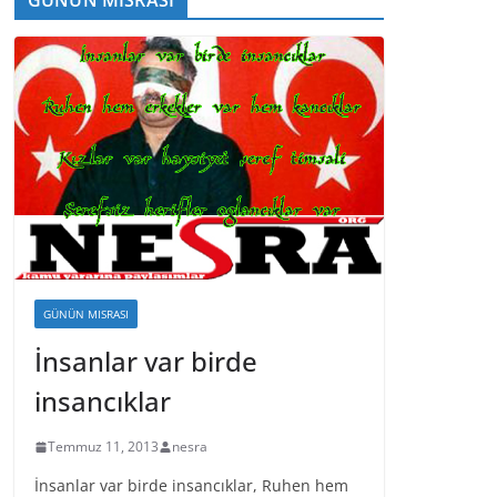
GÜNÜN MISRASI
İnsanlar var birde
insancıklar
Temmuz 11, 2013
nesra
İnsanlar var birde insancıklar, Ruhen hem