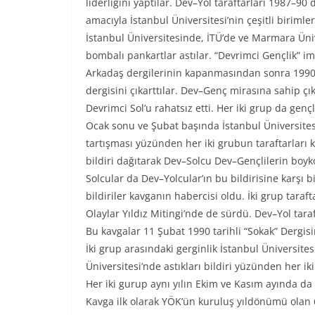
liderliğini yaptılar. Dev–Yol taraftarları 1987–9
amacıyla İstanbul Üniversitesi’nin çeşitli birimle
İstanbul Üniversitesinde, İTÜ’de ve Marmara Üniv
bombalı pankartlar astılar. “Devrimci Gençlik” imz
Arkadaş dergilerinin kapanmasından sonra 1990 
dergisini çıkarttılar. Dev–Genç mirasına sahip çık
Devrimci Sol’u rahatsız etti. Her iki grup da genç
Ocak sonu ve Şubat başında İstanbul Üniversite
tartışması yüzünden her iki grubun taraftarları 
bildiri dağıtarak Dev–Solcu Dev–Gençlilerin boykot
Solcular da Dev–Yolcular’ın bu bildirisine karşı bi
bildiriler kavganın habercisi oldu. İki grup taraf
Olaylar Yıldız Mitingi’nde de sürdü. Dev–Yol taraf
Bu kavgalar 11 Şubat 1990 tarihli “Sokak” Dergisi
İki grup arasındaki gerginlik İstanbul Üniversite
Üniversitesi’nde astıkları bildiri yüzünden her iki 
Her iki gurup aynı yılın Ekim ve Kasım ayında da b
Kavga ilk olarak YÖK’ün kuruluş yıldönümü olan 