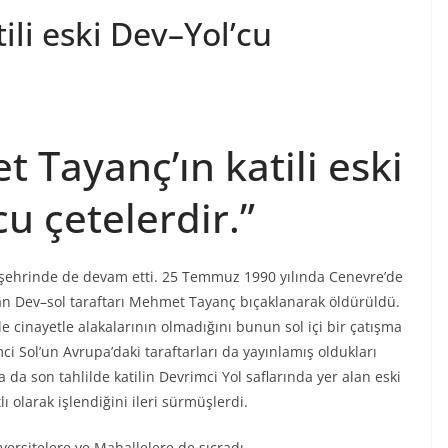
li eski Dev–Yol’cu
 Tayanç’ın katili eski
u çetelerdir.”
e şehrinde de devam etti. 25 Temmuz 1990 yılında Cenevre’de
dan Dev–sol taraftarı Mehmet Tayanç bıçaklanarak öldürüldü.
 cinayetle alakalarının olmadığını bunun sol içi bir çatışma
mci Sol’un Avrupa’daki taraftarları da yayınlamış oldukları
 da son tahlilde katilin Devrimci Yol saflarında yer alan eski
ı olarak işlendiğini ileri sürmüşlerdi.
ersitelere ve Mahallelere de sıçradı.