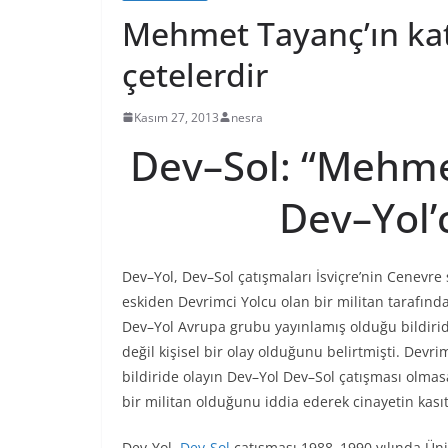
Mehmet Tayanç’ın kati
çetelerdir
Kasım 27, 2013
nesra
Dev–Sol: “Mehmet
Dev–Yol’c
Dev–Yol, Dev–Sol çatışmaları İsviçre’nin Cenevr
eskiden Devrimci Yolcu olan bir militan tarafın
Dev–Yol Avrupa grubu yayınlamış olduğu bildiride
değil kişisel bir olay olduğunu belirtmişti. Devri
bildiride olayın Dev–Yol Dev–Sol çatışması olmasa
bir militan olduğunu iddia ederek cinayetin kasıtl
Dev-Yol,
Dev-Sol
çatışması 1988–1990 yılında Üniv