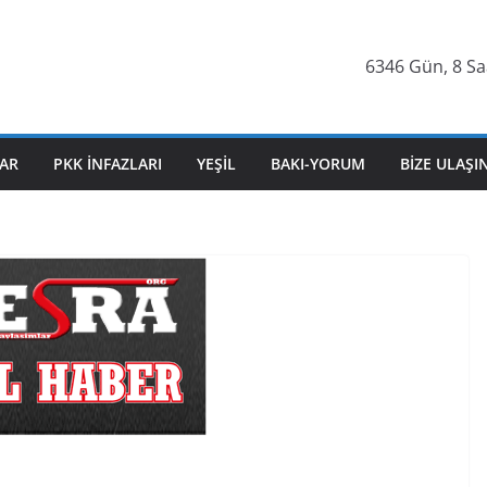
6346 Gün, 8 Saat
AR
PKK İNFAZLARI
YEŞIL
BAKI-YORUM
BIZE ULAŞI