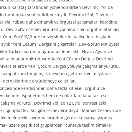
Dursun Karataş tarafından yönlendirilirken Devrimci Yol da
u tarafından yönlendirilmekteydi. Devrimci Sol, Devrimci
rıyla irtibatı daha dinamik ve örgütsel çalışmaları koordine
tü. Dev–Sol’un cezaevlerinden yönlendirilen örgüt militanları
lu’nun öncülüğünde üniversitelerde faaliyetlere başladı.
 aylık “Yeni Çözüm” Dergisini çıkarttılar. Dev–Sol’un MK üyesi
rlikte Türkiye sorumluluğunu üstlenecekti. Niyazi Aydın ve
tsel talimatlar doğrultusunda Yeni Çözüm Dergisi Devrimci
üniversitelerde Yeni Çözüm Dergisi yoluyla çalışmalar yürüttü.
Sol sempatizanı bir gençlik meydana getirmek ve meydana
i derneklerinde örgütlemeye çalıştılar.
öncesinde kendisinden daha fazla kitlesel, örgütlü ve
 hem kendini ispat etmek hem de onlardan daha fazla ses
çalışma yürüttü. Devrimci Yol ise 12 Eylül sonrası eski
erliği tıpkı Dev–Sol gibi cezaevlerindeydi. Mamak Cezaevi’nde
mahkemelerdeki savunmalarından gerekse dışarıya yapmış
mak üzere çeşitli sol gruplardan “cuntaya teslim olmakla”