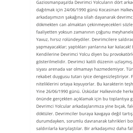
Gaziosmanpaşa’da Devrimci Yolcuların dört arkada
dağıtmak için 24/06/1990 günü Kocasinan Halkevi
arkadaşımızın şakağına silah dayanarak devrimc
dökmekten can almaktan çekinmeyecekleri sözle v
faaliyetten yoksun zamanının çoğunu meyhanelerd
Yavuz, hırsız rolündeydiler. Devrimcilere saldırac
yapmayacaklar; yaptıkları yanlarına kar kalacak!
Kendilerine Devrimci Yolcu diyen bu provokatörl
gösterilmelidir. Devrimci katili düzenin uzlaşmı
siyası arenada var olmamayı hazmedemiyor. Tüm 
rekabet duygusu tutarı iyice dengesizleştiriyor. F
niteliklerini ortaya koyuyorlar. Bu karakterin te
Yine 26/06/1990 günü. Üsküdar Halkevinde herkes
önünde gerçekten açıklamak için bu toplantıya g
Devrimci Yolcular arkadaşlarımıza yine bıçak, falç
döktüler. Devrimciler buraya kavgaya değil tartı
durumdayken, sorumlu davranarak tahrikleri boş
saldırılarla karşılaştılar. Bir arkadaşımız daha fa