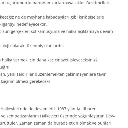
uları uçurumun kenarından kurtarmayacaktır. Devrimcilere
ekeceğiz ne de meyhane kabadayıları gibi kırık şişelerle
ligarşiyi hedefleyecektir.
 olsun gerçekleri sol kamuoyuna ve halka açıklamaya devam
olojik olarak tükenmiş olanlardır.
nı halka vermek için daha kaç cinayet işleyeceksiniz?
ağrı!
nan, yeni saldırılar düzenlemekten çekinmeyenlere tavır
 kaçının ölmesi gerekecek?
 Halkevleri’nde de devam etti. 1987 yılında itibaren
ü ve sempatizanlarını Halkevleri üzerinde yoğunlaştıran Dev–
e yürüttüler. Zaman zaman da burada etkin olmak ve bunları