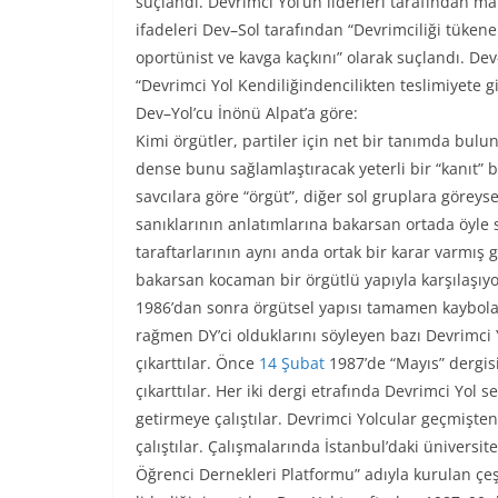
suçlandı. Devrimci Yol’un liderleri tarafından ma
ifadeleri Dev–Sol tarafından “Devrimciliği tükenen
oportünist ve kavga kaçkını” olarak suçlandı. De
“Devrimci Yol Kendiliğindencilikten teslimiyete g
Dev–Yol’cu İnönü Alpat’a göre:
Kimi örgütler, partiler için net bir tanımda b
dense bunu sağlamlaştıracak yeterli bir “kanıt”
savcılara göre “örgüt”, diğer sol gruplara görey
sanıklarının anlatımlarına bakarsan ortada öyle sa
taraftarlarının aynı anda ortak bir karar varmış g
bakarsan kocaman bir örgütlü yapıyla karşılaşıy
1986’dan sonra örgütsel yapısı tamamen kaybol
rağmen DY’ci olduklarını söyleyen bazı Devrimci Yo
çıkarttılar. Önce
14 Şubat
1987’de “Mayıs” dergisi
çıkarttılar. Her iki dergi etrafında Devrimci Yol 
getirmeye çalıştılar. Devrimci Yolcular geçmişte
çalıştılar. Çalışmalarında İstanbul’daki üniversit
Öğrenci Dernekleri Platformu” adıyla kurulan çeşi