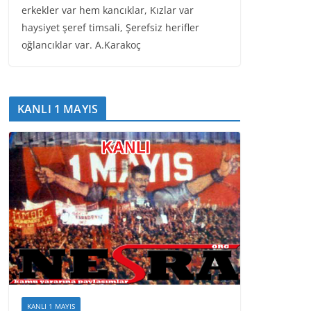
erkekler var hem kancıklar, Kızlar var
haysiyet şeref timsali, Şerefsiz herifler
oğlancıklar var. A.Karakoç
KANLI 1 MAYIS
KANLI 1 MAYIS