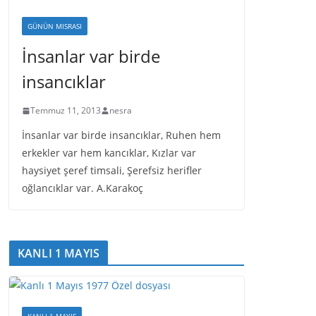
GÜNÜN MISRASI
İnsanlar var birde
insancıklar
Temmuz 11, 2013
nesra
İnsanlar var birde insancıklar, Ruhen hem
erkekler var hem kancıklar, Kızlar var
haysiyet şeref timsali, Şerefsiz herifler
oğlancıklar var. A.Karakoç
KANLI 1 MAYIS