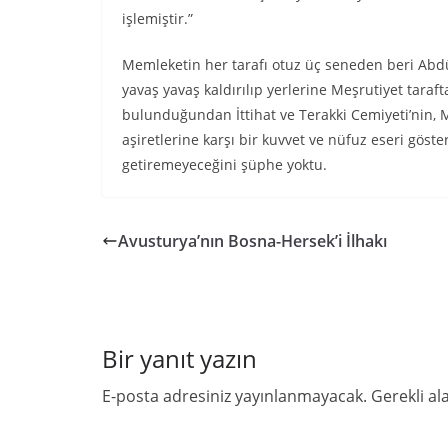
işlemiştir.”
Memleketin her tarafı otuz üç seneden beri Ab
yavaş yavaş kaldırılıp yerlerine Meşrutiyet taraf
bulunduğundan İttihat ve Terakki Cemiyeti’nin, Me
aşiretlerine karşı bir kuvvet ve nüfuz eseri göst
getiremeyeceğini şüphe yoktu.
Avusturya’nın Bosna-Hersek’i İlhakı
Bir yanıt yazın
E-posta adresiniz yayınlanmayacak.
Gerekli al