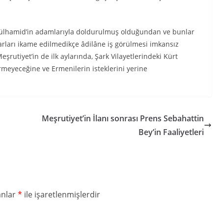
dülhamid’in adamlarıyla doldurulmuş olduğundan ve bunlar
tarları ikame edilmedikçe âdilâne iş görülmesi imkansız
şrutiyet’in de ilk aylarında, Şark Vilayetlerindeki Kürt
ermeyeceğine ve Ermenilerin isteklerini yerine
Meşrutiyet’in İlanı sonrası Prens Sebahattin
Bey’in Faaliyetleri
anlar
*
ile işaretlenmişlerdir