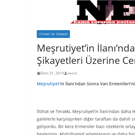
İTTIHAT VE TERAKKI
Meşrutiyet’in İlanı’nd
Şikayetleri Üzerine 
Ekim 31, 2014
nesra
Meşrutiyet
’in İlanı’ndan Sonra Van Ermenileri
İttihat ve Terakki, Meşrutiyet’in İlanı’ndan daha
gailelerle karşılaşırken diğer taraftan da dahili z
geliyordu. Bir kere Ermeniler bazı isteklerle orta
beylerinin, Abdülhamid adamlarının ve daha bir