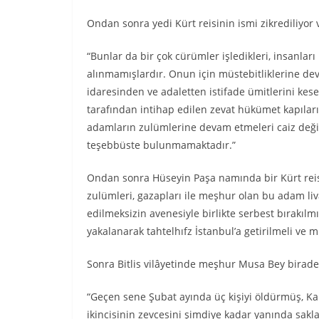
Ondan sonra yedi Kürt reisinin ismi zikrediliyor 
“Bunlar da bir çok cürümler işledikleri, insanlar
alınmamışlardır. Onun için müstebitliklerine dev
idaresinden ve adaletten istifade ümitlerini kes
tarafından intihap edilen zevat hükümet kapıla
adamların zulümlerine devam etmeleri caiz değil
teşebbüste bulunmamaktadır.”
Ondan sonra Hüseyin Paşa namında bir Kürt reisi
zulümleri, gazapları ile meşhur olan bu adam li
edilmeksizin avenesiyle birlikte serbest bırakı
yakalanarak tahtelhıfz İstanbul’a getirilmeli ve
Sonra Bitlis vilâyetinde meşhur Musa Bey birade
“Geçen sene Şubat ayında üç kişiyi öldürmüş, Kar
ikincisinin zevcesini şimdiye kadar yanında sakl