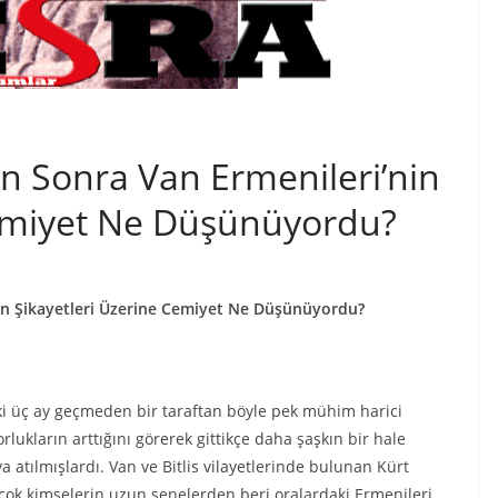
an Sonra Van Ermenileri’nin
Cemiyet Ne Düşünüyordu?
’nin Şikayetleri Üzerine Cemiyet Ne Düşünüyordu?
 iki üç ay geçmeden bir taraftan böyle pek mühim harici
orlukların arttığını görerek gittikçe daha şaşkın bir hale
ya atılmışlardı. Van ve Bitlis vilayetlerinde bulunan Kürt
çok kimselerin uzun senelerden beri oralardaki Ermenileri