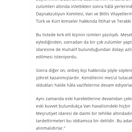
zulümleri altında inlettikten sonra hâlâ yerlerind
Daşnakzutiyun Komitesi, Van ve Bitlis Vilayetlerin
Türk ve Kürt kimseler hakkında İttihat ve Terakki
Bu listede kırk elli kişinin isimleri yazılıydı. Me
eylediğinden, sonradan da bir çok zulümler yapt
idaresine de muhalif bulunduğundan dolayı azli
edilmesi isteniyordu.
Sonra diğer on, onbeş kişi hakkında şöyle söyleni
şöhret kazanmışlardır. Kendilerini mes’ul tutaca
oldukları halde hâla vazifelerine devam ediyorla
Aynı zamanda eski hareketlerine devamdan çekin
eski kuvvet bulundukça Van havalisindeki hiçbir
Meşrutiyet idaresi de daimi bir tehlike altında
tardettirmeleri bu iddiamıza bir delildir. Bu ad
alınmalıdırlar.”