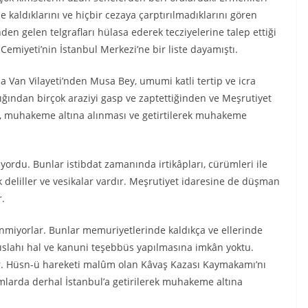
e kaldıklarını ve hiçbir cezaya çarptırılmadıklarını gören
den gelen telgrafları hülasa ederek tecziyelerine talep ettiği
 Cemiyeti’nin İstanbul Merkezi’ne bir liste dayamıştı.
sela Van Vilayeti’nden Musa Bey, umumi katli tertip ve icra
ığından birçok araziyi gasp ve zaptettiğinden ve Meşrutiyet
, muhakeme altına alınması ve getirtilerek muhakeme
yordu. Bunlar istibdat zamanında irtikâpları, cürümleri ile
k deliller ve vesikalar vardır. Meşrutiyet idaresine de düşman
r.
miyorlar. Bunlar memuriyetlerinde kaldıkça ve ellerinde
 ıslahı hal ve kanuni teşebbüs yapılmasına imkân yoktu.
dır. Hüsn-ü hareketi malûm olan Kâvaş Kazası Kaymakamı’nı
amlarda derhal İstanbul’a getirilerek muhakeme altına