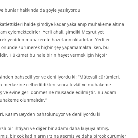
ve bunlar hakkında da şöyle yazılıyordu:
ı katlettikleri halde şimdiye kadar yakalanıp muhakeme altına
am eylemektedirler. Yerli ahali, şimdiki Meşrutiyet
erek yeniden muhacerete hazırlanmaktadırlar. Yerliler
rı önünde sürünerek hiçbir şey yapamamakta iken, bu
dir. Hükümet bu hale bir nihayet vermek için hiçbir
nden bahsediliyor ve deniliyordu ki: “Mütevalî cürümleri,
va merkezine celbedildikten sonra tevkif ve muhakeme
lmış ve evine geri dönmesine müsaade edilmiştir. Bu adam
 muhakeme olunmalıdır.”
ri, Kasım Bey’den bahsolunuyor ve deniliyordu ki:
slı bir ihtiyarı ve diğer bir adamı daha kuyuya atmış,
amış, bir çok kadınların ırzına geçmiş ve daha birçok cürümler