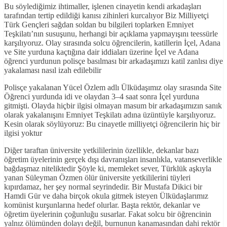
Bu söylediğimiz ihtimaller, işlenen cinayetin kendi arkadaşları
tarafından tertip edildiği kanısı zihinleri kurcalıyor Biz Milliyetçi
Türk Gençleri sağdan soldan bu bilgileri toplarken Emniyet
Teşkilatı’nın susuşunu, herhangi bir açıklama yapmayışını teessürle
karşılıyoruz. Olay sırasında solcu öğrencilerin, katillerin İçel, Adana
ve Site yurduna kaçtığına dair iddiaları üzerine İçel ve Adana
öğrenci yurdunun polisçe basılması bir arkadaşımızı katil zanlısı diye
yakalaması nasıl izah edilebilir
Polisçe yakalanan Yücel Özlem adlı Ülküdaşımız olay sırasında Site
Öğrenci yurdunda idi ve olaydan 3–4 saat sonra İçel yurduna
gitmişti. Olayda hiçbir ilgisi olmayan masum bir arkadaşımızın sanık
olarak yakalanışını Emniyet Teşkilatı adına üzüntüyle karşılıyoruz.
Kesin olarak söylüyoruz: Bu cinayetle milliyetçi öğrencilerin hiç bir
ilgisi yoktur
Diğer taraftan üniversite yetkililerinin özellikle, dekanlar bazı
öğretim üyelerinin gerçek dışı davranışları insanlıkla, vatanseverlikle
bağdaşmaz niteliktedir Şöyle ki, memleket sever, Türklük aşkıyla
yanan Süleyman Özmen ölür üniversite yetkililerini tüyleri
kıpırdamaz, her şey normal seyrindedir. Bir Mustafa Dikici bir
Hamdi Gür ve daha birçok okula gitmek isteyen Ülküdaşlarımız
komünist kurşunlarına hedef olurlar. Başta rektör, dekanlar ve
öğretim üyelerinin çoğunluğu susarlar. Fakat solcu bir öğrencinin
yalnız ölümünden dolayı değil, burnunun kanamasından dahi rektör