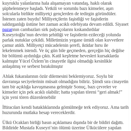
kuyruklu yalanlarına hala alışamayan vatandaş, haklı olarak
şüphelenmeye başladı. Yetkili ve sorumlu bazı kimseler, aşırı
solcularla birlikte milliyetçi gençlerden de tedirgin göründüler.
İstenen zaten buydu! Milliyetçilerin faşistliği ve faşistlerin
saldırganlığı üstüne her zaman acıklı edebiyata devam edildi. Siyaset
pazar
ının cambazları sirk palyaçolarını kıskandırdılar
Kuseyrioğlu’nun devrim şehitliği ve faşistlerin ezileceği yolunda
parlak nutuklar çekildi. Milletimizin yegane ümidi olan kuvvetlere
çamur atıldı. Milliyetçi mücadelenin şerefi, iktidar hırsı ile
lekelenmek istendi. Ve üç gün bile geçmeden, gerçeğin hiç değilse
bir bölümü aydınlığa çıktı. Katil keşfetme hevesleri kursaklarda
kalmıştır Yücel Özlem’in cinayetle ilgisi olmadığı kesinlikle
anlaşılmış ve serbest bırakılmıştır
Ahlak fukaralarının özür dilemesini beklemiyoruz. Soylu bir
davranışa seciyelerinin müsait olmadığını biliriz. Şimdi sıra cinayetin
tam bir açıklığa kavuşmasına gelmiştir Sonuç, bazı çevreler ve
kimseler için pek acıklı olabilir; hatta yapılan töreni “geri almak!”
için yeni tören düzenlenebilir
İftiracıları kendi bataklıklarında gömülmeğe terk ediyoruz. Ama tarih
huzurunda mutlaka hesap vereceklerdir.
Ülkü Ocakları birliği basın açıklaması dışında bir de bildiri dağıttı.
Bildiride Mustafa Kuseyri’nin ölümü üzerine Ülkücülere yapılan