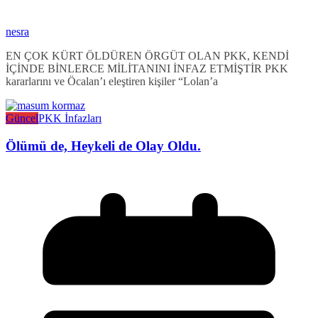
nesra
EN ÇOK KÜRT ÖLDÜREN ÖRGÜT OLAN PKK, KENDİ
İÇİNDE BİNLERCE MİLİTANINI İNFAZ ETMİŞTİR PKK
kararlarını ve Öcalan’ı eleştiren kişiler “Lolan’a
Güncel
PKK İnfazları
Ölümü de, Heykeli de Olay Oldu.