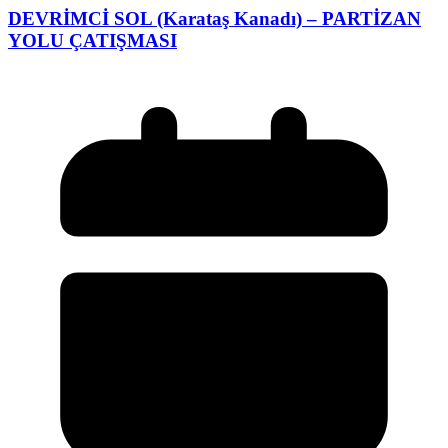
DEVRİMCİ SOL (Karataş Kanadı) – PARTİZAN
YOLU ÇATIŞMASI