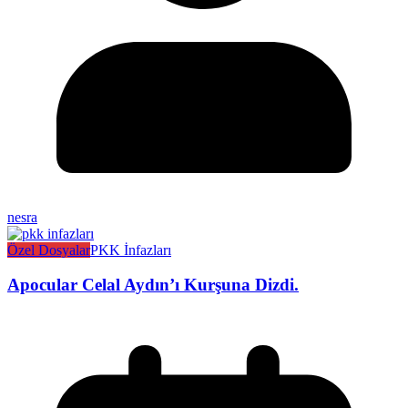
nesra
Özel Dosyalar
PKK İnfazları
Apocular Celal Aydın’ı Kurşuna Dizdi.