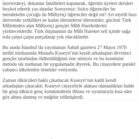
üniversiteyi, dekanlar fakülteleri kapatarak, öğretim üyeleri dersleri
boykot ederek yas tutarlar Soruyoruz: Solcu öğrenciler bu
memleketin çocuğu da Milliyetçi öğrenciler değil mi? Art niyetli bazı
üniversite yetkilileri ne kadar direnirlerse dirensinler, gücünü Türk
Milletinden alan Milliyetçi gençler Milli Hareketlerini
yürüteceklerdir. Türk düşmanları da Milli Hareket seli içinde sağa
sola çarpa çarpa parçalanıp yok olacaklardır.
Bu arada İstanbul’da yayınlanan Sabah gazetesi 27 Mayıs 1970
tarihli nüshasında Mustafa Kuseyri’nin kendi arkadaşları devrimci
gençler tarafından öldürüldüğünü öne sürüyor ve bu komünist
metoda sık rastlanan bir uygulamadır diyerek. Bu cinayetlere paralel
yabancı ülkelerden örnekler veriyordu.
Zaman ülkücüleri haklı çıkartacak Kuseyri’nin katili kendi
arkadaşları çıkacaktı. Kuseyri cinayetiyle alakası olamadıkları halde
bir grup ülkücü genç komünistlerin iftirası ve oyunlarıyla kısa süre
göz altına alınmış ve mağdur edilmişlerdi.