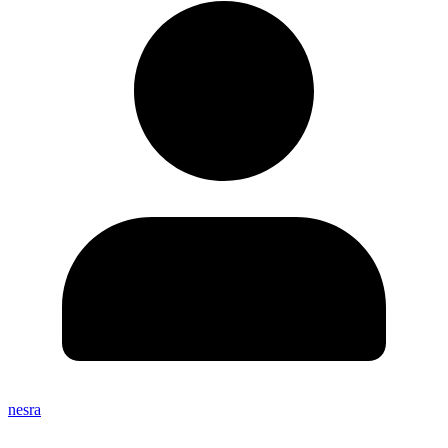
nesra