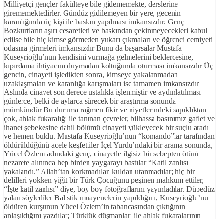
Milliyetçi gençler fakülteye bile gidememekte, derslerine
girememektedirler. Gündüz gidilemeyen bir yere, gecenin
karanlığında üç kişi ile baskın yapılması imkansızdır. Genç
Bozkurtların aşırı cesaretleri ve baskından çekinmeyecekleri kabul
edilse bile hiç kimse görmeden yukarı çıkmaları ve öğrenci cemiyeti
odasına girmeleri imkansızdır Bunu da başarsalar Mustafa
Kuseyrioğlu’nun kendisini vurmağa gelmelerini beklercesine,
kıpırdama ihtiyacını duymadan koltuğunda oturması imkansızdır Üç
gencin, cinayeti işledikten sonra, kimseye yakalanmadan
uzaklaşmaları ve karanlığa karışmaları ise tamamen imkansızdır
Aslında cinayet son derece ustalıkla işlenmiştir ve aydınlatılması
günlerce, belki de aylarca sürecek bir araştırma sonunda
mümkündür Bu duruma rağmen fikir ve niyetlerindeki sapıklıktan
çok, ahlak fukaralığı ile tanınan çevreler, bilhassa basınımız gaflet ve
ihanet şebekesine dahil bölümü cinayeti yükleyecek bir suçlu aradı
ve hemen buldu. Mustafa Kuseyrioğlu’nun “komando”lar tarafından
öldürüldüğünü acele keşfettiler İçel Yurdu’ndaki bir arama sonunda,
Yücel Özlem adındaki genç, cinayetle ilgisiz bir sebepten ötürü
nezarete alınınca hep birden yaygarayı bastılar “Katil zanlısı
yakalandı.” Allah’tan korkmadılar, kuldan utanmadılar; hiç bir
delilleri yokken yiğit bir Türk Çocuğunu peşinen mahkum ettiler,
“İşte katil zanlısı” diye, boy boy fotoğraflarını yayınladılar. Düpedüz
yalan söylediler Balistik muayenelerin yapıldığını, Kuseyrioğlu’nu
öldüren kurşunun Yücel Özlem’in tabancasından çıktığının
anlaşıldığını yazdılar; Türklük düşmanları ile ahlak fukaralarının