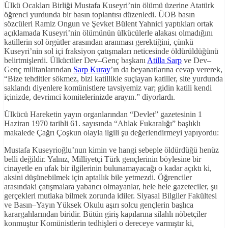
Ülkü Ocakları Birliği Mustafa Kuseyri’nin ölümü üzerine Atatürk
öğrenci yurdunda bir basın toplantısı düzenledi. ÜOB basın
sözcüleri Ramiz Ongun ve Şevket Bülent Yahnici yaptıkları ortak
açıklamada Kuseyri’nin ölümünün ülkücülerle alakası olmadığını
katillerin sol örgütler arasından aranması gerektiğini, çünkü
Kuseyri’nin sol içi fraksiyon çatışmaları neticesinde öldürüldüğünü
belirtmişlerdi. Ülkücüler Dev–Genç başkanı
Atilla Sarp
ve Dev–
Genç militanlarından
Sarp Kuray
’ın da beyanatlarına cevap vererek,
“Bize tehditler sökmez, bizi katillikle suçlayan katiller, site yurdunda
saklandı diyenlere komünistlere tavsiyemiz var; gidin katili kendi
içinizde, devrimci komitelerinizde arayın.” diyorlardı.
Ülkücü Hareketin yayın organlarından “Devlet” gazetesinin 1
Haziran 1970 tarihli 61. sayısında “Ahlak Fukaralığı” başlıklı
makalede Çağrı Çoşkun olayla ilgili şu değerlendirmeyi yapıyordu:
Mustafa Kuseyrioğlu’nun kimin ve hangi sebeple öldürdüğü henüz
belli değildir. Yalnız, Milliyetçi Türk gençlerinin böylesine bir
cinayetle en ufak bir ilgilerinin bulunamayacağı o kadar açıktı ki,
aksini düşünebilmek için aptallık bile yetmezdi. Öğrenciler
arasındaki çatışmalara yabancı olmayanlar, hele hele gazeteciler, şu
gerçekleri mutlaka bilmek zorunda idiler. Siyasal Bilgiler Fakültesi
ve Basın–Yayın Yüksek Okulu aşırı solcu gençlerin başlıca
karargahlarından biridir. Bütün giriş kapılarına silahlı nöbetçiler
konmuştur Komünistlerin tedhişleri o dereceye varmıştır ki,