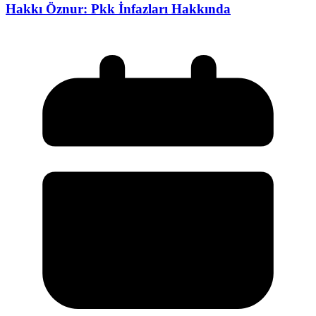
Hakkı Öznur: Pkk İnfazları Hakkında