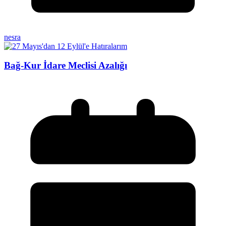
nesra
Bağ-Kur İdare Meclisi Azalığı