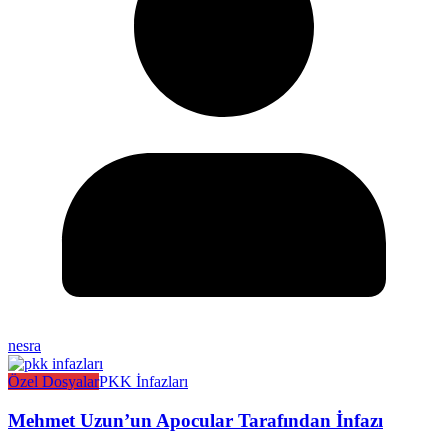
nesra
Özel Dosyalar
PKK İnfazları
Mehmet Uzun’un Apocular Tarafından İnfazı