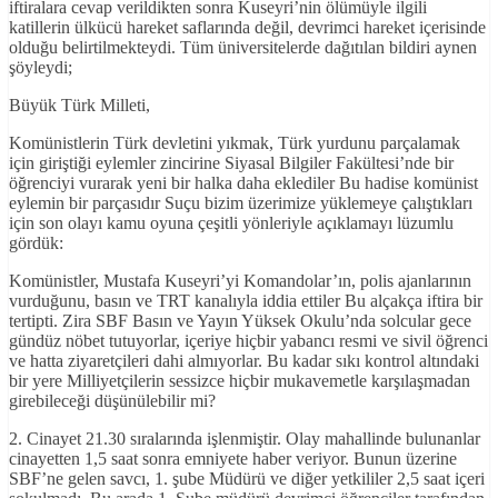
iftiralara cevap verildikten sonra Kuseyri’nin ölümüyle ilgili
katillerin ülkücü hareket saflarında değil, devrimci hareket içerisinde
olduğu belirtilmekteydi. Tüm üniversitelerde dağıtılan bildiri aynen
şöyleydi;
Büyük Türk Milleti,
Komünistlerin Türk devletini yıkmak, Türk yurdunu parçalamak
için giriştiği eylemler zincirine Siyasal Bilgiler Fakültesi’nde bir
öğrenciyi vurarak yeni bir halka daha eklediler Bu hadise komünist
eylemin bir parçasıdır Suçu bizim üzerimize yüklemeye çalıştıkları
için son olayı kamu oyuna çeşitli yönleriyle açıklamayı lüzumlu
gördük:
Komünistler, Mustafa Kuseyri’yi Komandolar’ın, polis ajanlarının
vurduğunu, basın ve TRT kanalıyla iddia ettiler Bu alçakça iftira bir
tertipti. Zira SBF Basın ve Yayın Yüksek Okulu’nda solcular gece
gündüz nöbet tutuyorlar, içeriye hiçbir yabancı resmi ve sivil öğrenci
ve hatta ziyaretçileri dahi almıyorlar. Bu kadar sıkı kontrol altındaki
bir yere Milliyetçilerin sessizce hiçbir mukavemetle karşılaşmadan
girebileceği düşünülebilir mi?
2. Cinayet 21.30 sıralarında işlenmiştir. Olay mahallinde bulunanlar
cinayetten 1,5 saat sonra emniyete haber veriyor. Bunun üzerine
SBF’ne gelen savcı, 1. şube Müdürü ve diğer yetkililer 2,5 saat içeri