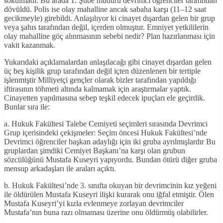
sokulmadı. Bu arada 1. Şube müdürü devrimci öğrenciler tarafından
dövüldü. Polis ise olay mahalline ancak sabaha karşı (11–12 saat
gecikmeyle) girebildi. Anlaşılıyor ki cinayet dışardan gelen bir grup
veya şahıs tarafından değil, içerden olmuştur. Emniyet yetkililerin
olay mahalline göç alınmasının sebebi nedir? Plan hazırlanması için
vakit kazanmak.
Yukarıdaki açıklamalardan anlaşılacağı gibi cinayet dışardan gelen
üç beş kişilik grup tarafından değil içten düzenlenen bir tertiple
işlenmiştir Milliyetçi gençler olarak bizler tarafından yapıldığı
iftirasının töhmeti altında kalmamak için araştırmalar yaptık.
Cinayetten yapılmasına sebep teşkil edecek ipuçları ele geçirdik.
Bunlar sıra ile:
a. Hukuk Fakültesi Talebe Cemiyeti seçimleri sırasında Devrimci
Grup içerisindeki çekişmeler: Seçim öncesi Hukuk Fakültesi’nde
Devrimci öğrenciler başkan adaylığı için iki gruba ayrılmışlardır Bu
gruplardan şimdiki Cemiyet Başkanı’na karşı olan grubun
sözcülüğünü Mustafa Kuseyri yapıyordu. Bundan ötürü diğer gruba
mensup arkadaşları ile araları açıktı.
b. Hukuk Fakültesi’nde 3. sınıfta okuyan bir devrimcinin kız yeğeni
ile öldürülen Mustafa Kuseyri ilişki kurarak onu iğfal etmiştir. Ölen
Mustafa Kuseyri’yi kızla evlenmeye zorlayan devrimciler
Mustafa’nın buna razı olmaması üzerine onu öldürmüş olabilirler.