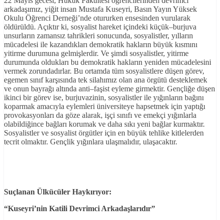
22 Mayıs gecesi, Hukuk Fakültesi öğrencilerinden devrimci
arkadaşımız, yiğit insan Mustafa Kuseyri, Basın Yayın Yüksek
Okulu Öğrenci Derneği’nde otururken ensesinden vurularak
öldürüldü. Açıktır ki, sosyalist hareket içindeki küçük–burjuva
unsurların zamansız tahrikleri sonucunda, sosyalistler, yılların
mücadelesi ile kazandıkları demokratik hakların büyük kısmını
yitirme durumuna gelmişlerdir. Ve şimdi sosyalistler, yitirme
durumunda oldukları bu demokratik hakların yeniden mücadelesini
vermek zorundadırlar. Bu ortamda tüm sosyalistlere düşen görev,
egemen sınıf karşısında tek silahımız olan ana örgütü desteklemek
ve onun bayrağı altında anti–faşist eyleme girmektir. Gençliğe düşen
ikinci bir görev ise, burjuvazinin, sosyalistler ile yığınların bağını
koparmak amacıyla eylemleri üniversiteye hapsetmek için yaptığı
provokasyonları da göze alarak, işçi sınıfı ve emekçi yığınlarla
olabildiğince bağları korumak ve daha sıkı yeni bağlar kurmaktır.
Sosyalistler ve sosyalist örgütler için en büyük tehlike kitlelerden
tecrit olmaktır. Gençlik yığınlara ulaşmalıdır, ulaşacaktır.
Suçlanan Ülkücüler Haykırıyor:
“Kuseyri’nin Katili Devrimci Arkadaşlarıdır”