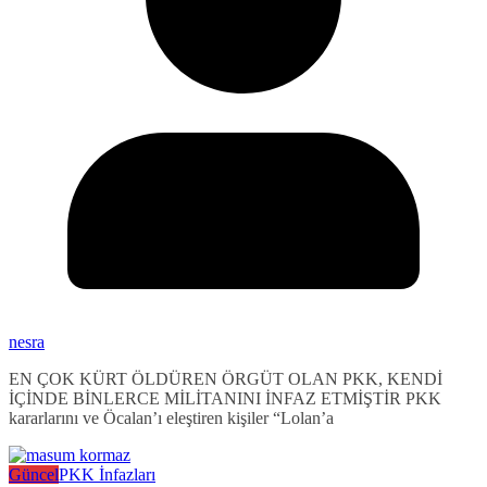
nesra
EN ÇOK KÜRT ÖLDÜREN ÖRGÜT OLAN PKK, KENDİ
İÇİNDE BİNLERCE MİLİTANINI İNFAZ ETMİŞTİR PKK
kararlarını ve Öcalan’ı eleştiren kişiler “Lolan’a
Güncel
PKK İnfazları