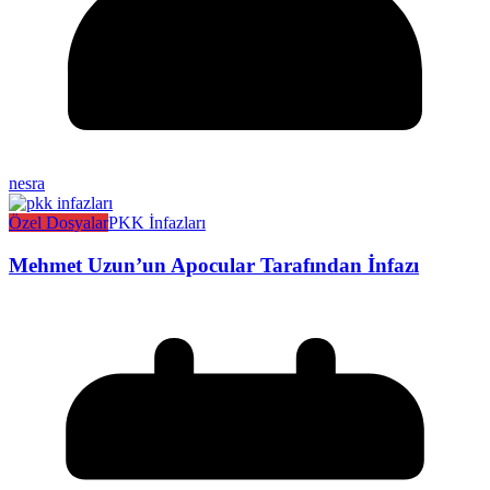
nesra
Özel Dosyalar
PKK İnfazları
Mehmet Uzun’un Apocular Tarafından İnfazı