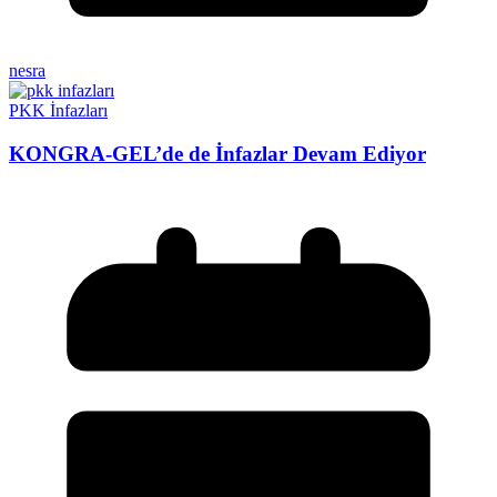
nesra
PKK İnfazları
KONGRA-GEL’de de İnfazlar Devam Ediyor