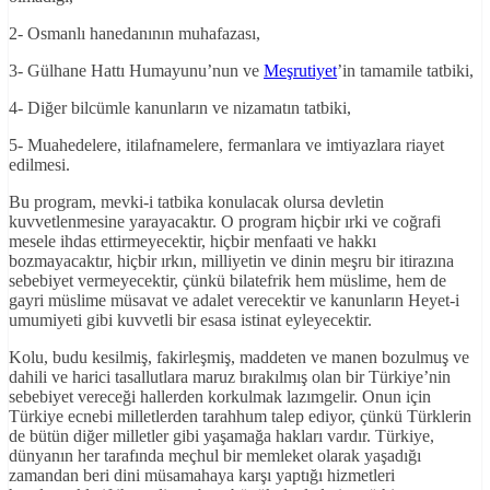
2- Osmanlı hanedanının muhafazası,
3- Gülhane Hattı Humayunu’nun ve
Meşrutiyet
’in tamamile tatbiki,
4- Diğer bilcümle kanunların ve nizamatın tatbiki,
5- Muahedelere, itilafnamelere, fermanlara ve imtiyazlara riayet
edilmesi.
Bu program, mevki-i tatbika konulacak olursa devletin
kuvvetlenmesine yarayacaktır. O program hiçbir ırki ve coğrafi
mesele ihdas ettirmeyecektir, hiçbir menfaati ve hakkı
bozmayacaktır, hiçbir ırkın, milliyetin ve dinin meşru bir itirazına
sebebiyet vermeyecektir, çünkü bilatefrik hem müslime, hem de
gayri müslime müsavat ve adalet verecektir ve kanunların Heyet-i
umumiyeti gibi kuvvetli bir esasa istinat eyleyecektir.
Kolu, budu kesilmiş, fakirleşmiş, maddeten ve manen bozulmuş ve
dahili ve harici tasallutlara maruz bırakılmış olan bir Türkiye’nin
sebebiyet vereceği hallerden korkulmak lazımgelir. Onun için
Türkiye ecnebi milletlerden tarahhum talep ediyor, çünkü Türklerin
de bütün diğer milletler gibi yaşamağa hakları vardır. Türkiye,
dünyanın her tarafında meçhul bir memleket olarak yaşadığı
zamandan beri dini müsamahaya karşı yaptığı hizmetleri