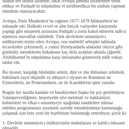
Islahat her tarafta lazımdır, fakat Avrupa şimdiki siyasetinde sebat
ettikçe ve Padişah’ın istipdadına el sürülmedikçe bu ıslahatı yapmak
mümkün olamayacaktır.
Avrupa, Paris Muahedesi’ne rağmen 1877-1878 Muharebesi’ne
müsaade etti. Halbuki evvel ve ahir birçok vaziyetler karşısında
yaptığı gibi müşterek arzusunu Padişah’a zorla kabul ettirerek sulh-ü
idameye muvaffak olabilirdi. Türk devletinin tamamiyet-i
mülkiyesini temin eden Avrupa, ona muhtelif sebepler tahtında
tecavüzden çekinmedi, o yalnız Hristiyanlarla alakadar oluyor gibi
göründü; memleketin hukukunu kaç defa ayakları altında çiğnedi;
Abdülhamid’in istipdadına karşı müsamaha göstererek milli vekarı
tahkır etti.
Bu siyaset, karşılığı büsbütün artırdı, dini ve ırkı ihtirasları zehirledi,
hükûmeti zayıf düşürdü ve nihayet o siyaset ne Rumların ne
Ermenilerin, ne Protestanların, ne de Katoliklerin işine yaradır.
Bugün her tarafta kandan ve harabiyetten başka bir şey görülmüyor.
Vatanperverliğimiz, beşeriyetin ulvi menfaati ve hakkaniyet,
kabinelere ve efkar-ı umumiyeye aşağıdaki maddelere inhisar
ettirilen programımızı arzetmek suretile memleketimizi kurtarmağa
çalışmak için bize yeni bir teşebbüste bulunmağı emrediyor, şöyle ki:
1- Devletin tamamiyet-i mülkiyesinin muhafazası ve kabil-i inkısam
olmadığı,