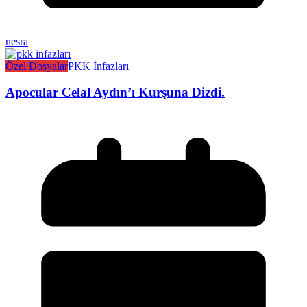
nesra
Özel Dosyalar
PKK İnfazları
Apocular Celal Aydın’ı Kurşuna Dizdi.