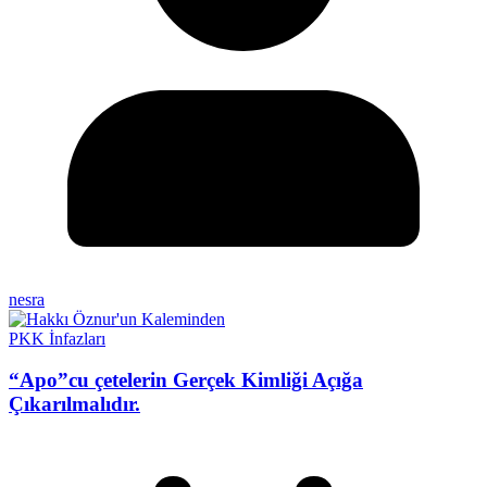
nesra
PKK İnfazları
“Apo”cu çetelerin Gerçek Kimliği Açığa
Çıkarılmalıdır.