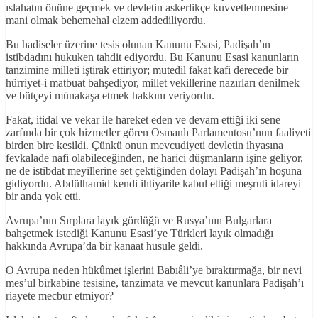
ıslahatın önüne geçmek ve devletin askerlikçe kuvvetlenmesine
mani olmak behemehal elzem addediliyordu.
Bu hadiseler üzerine tesis olunan Kanunu Esasi, Padişah’ın
istibdadını hukuken tahdit ediyordu. Bu Kanunu Esasi kanunların
tanzimine milleti iştirak ettiriyor; mutedil fakat kafi derecede bir
hürriyet-i matbuat bahşediyor, millet vekillerine nazırları denilmek
ve bütçeyi münakaşa etmek hakkını veriyordu.
Fakat, itidal ve vekar ile hareket eden ve devam ettiği iki sene
zarfında bir çok hizmetler gören Osmanlı Parlamentosu’nun faaliyeti
birden bire kesildi. Çünkü onun mevcudiyeti devletin ihyasına
fevkalade nafi olabileceğinden, ne harici düşmanların işine geliyor,
ne de istibdat meyillerine set çektiğinden dolayı Padişah’ın hoşuna
gidiyordu. Abdülhamid kendi ihtiyarile kabul ettiği meşruti idareyi
bir anda yok etti.
Avrupa’nın Sırplara layık gördüğü ve Rusya’nın Bulgarlara
bahşetmek istediği Kanunu Esasi’ye Türkleri layık olmadığı
hakkında Avrupa’da bir kanaat husule geldi.
O Avrupa neden hükûmet işlerini Babıâli’ye bıraktırmağa, bir nevi
mes’ul birkabine tesisine, tanzimata ve mevcut kanunlara Padişah’ı
riayete mecbur etmiyor?