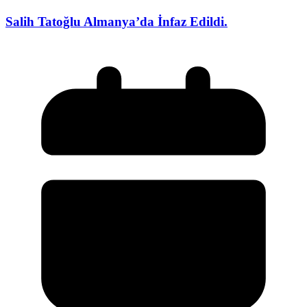
Salih Tatoğlu Almanya’da İnfaz Edildi.