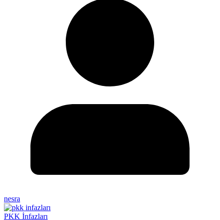
nesra
PKK İnfazları