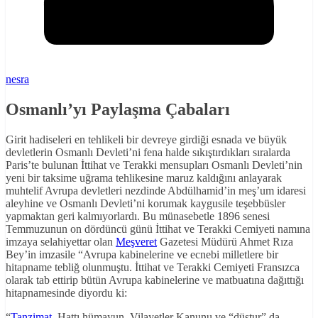
nesra
Osmanlı’yı Paylaşma Çabaları
Girit hadiseleri en tehlikeli bir devreye girdiği esnada ve büyük
devletlerin Osmanlı Devleti’ni fena halde sıkıştırdıkları sıralarda
Paris’te bulunan İttihat ve Terakki mensupları Osmanlı Devleti’nin
yeni bir taksime uğrama tehlikesine maruz kaldığını anlayarak
muhtelif Avrupa devletleri nezdinde Abdülhamid’in meş’um idaresi
aleyhine ve Osmanlı Devleti’ni korumak kaygusile teşebbüsler
yapmaktan geri kalmıyorlardı. Bu münasebetle 1896 senesi
Temmuzunun on dördüncü günü İttihat ve Terakki Cemiyeti namına
imzaya selahiyettar olan
Meşveret
Gazetesi Müdürü Ahmet Rıza
Bey’in imzasile “Avrupa kabinelerine ve ecnebi milletlere bir
hitapname tebliğ olunmuştu. İttihat ve Terakki Cemiyeti Fransızca
olarak tab ettirip bütün Avrupa kabinelerine ve matbuatına dağıttığı
hitapnamesinde diyordu ki:
“
Tanzimat
, Hattı hümayun, Vilayetler Kanunu ve “düstur” da