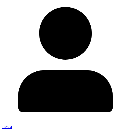
nesra