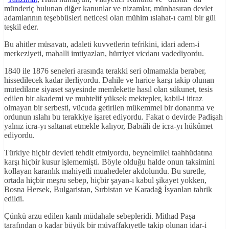
münderiç bulunan diğer kanunlar ve nizamlar, münhasıran devlet
adamlarının teşebbüsleri neticesi olan mühim ıslahat-ı cami bir gül
teşkil eder.
Bu ahitler müsavatı, adaleti kuvvetlerin tefrikini, idari adem-i
merkeziyeti, mahalli imtiyazları, hürriyet vicdanı vadediyordu.
1840 ile 1876 seneleri arasında terakki seri olmamakla beraber,
hissedilecek kadar ilerliyordu. Dahile ve harice karşı takip olunan
mutedilane siyaset sayesinde memlekette hasıl olan sükunet, tesis
edilen bir akademi ve muhtelif yüksek mektepler, kabil-i itiraz
olmayan bir serbesti, vücuda getirilen mükemmel bir donanma ve
ordunun ıslahı bu terakkiye işaret ediyordu. Fakat o devirde Padişah
yalnız icra-yı saltanat etmekle kalıyor, Babıâli de icra-yı hükûmet
ediyordu.
Türkiye hiçbir devleti tehdit etmiyordu, beynelmilel taahhüdatına
karşı hiçbir kusur işlememişti. Böyle olduğu halde onun taksimini
kollayan karanlık mahiyetli muahedeler akdolundu. Bu suretle,
ortada hiçbir meşru sebep, hiçbir şayan-ı kabul şikayet yokken,
Bosna Hersek, Bulgaristan, Sırbistan ve Karadağ İsyanları tahrik
edildi.
Çünkü arzu edilen kanlı müdahale sebepleridi. Mithad Paşa
tarafından o kadar büyük bir müvaffakıyetle takip olunan idar-i