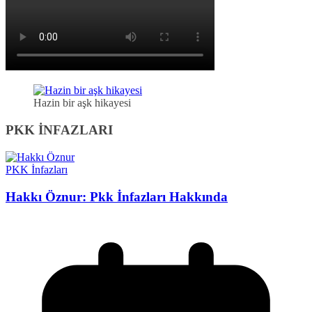
Hazin bir aşk hikayesi
PKK İNFAZLARI
PKK İnfazları
Hakkı Öznur: Pkk İnfazları Hakkında