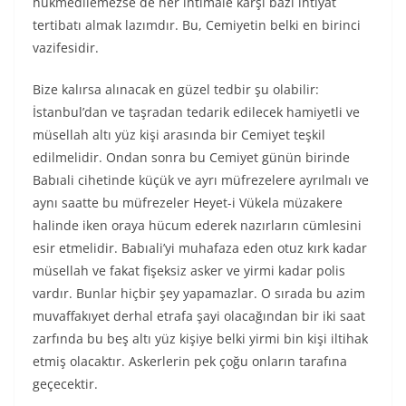
hükmedilemezse de her ihtimale karşı bazı ihtiyat
tertibatı almak lazımdır. Bu, Cemiyetin belki en birinci
vazifesidir.
Bize kalırsa alınacak en güzel tedbir şu olabilir:
İstanbul’dan ve taşradan tedarik edilecek hamiyetli ve
müsellah altı yüz kişi arasında bir Cemiyet teşkil
edilmelidir. Ondan sonra bu Cemiyet günün birinde
Babıali cihetinde küçük ve ayrı müfrezelere ayrılmalı ve
aynı saatte bu müfrezeler Heyet-i Vükela müzakere
halinde iken oraya hücum ederek nazırların cümlesini
esir etmelidir. Babıali’yi muhafaza eden otuz kırk kadar
müsellah ve fakat fişeksiz asker ve yirmi kadar polis
vardır. Bunlar hiçbir şey yapamazlar. O sırada bu azim
muvaffakıyet derhal etrafa şayi olacağından bir iki saat
zarfında bu beş altı yüz kişiye belki yirmi bin kişi iltihak
etmiş olacaktır. Askerlerin pek çoğu onların tarafına
geçecektir.