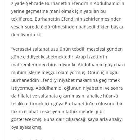
ziyade Şehzade Burhanettin Efendi’nin Abdülhamid’in
yerine geçmesine mani olmak için yapılan bu
tekliflerde, Burhanettin Efendi’nin zehirlenmesinden
vesair suretle öldürülmesinden bahsedildikten başka
deniliyordu ki:
“Veraset-i saltanat usulünün tebdili meselesi günden
güne ciddiyet kesbetmektedir. Arap İzzettin’in
mahremlerinden birisi diyor ki: Abdülhamid güya bazı
mühim işlerle meşgul olamıyormuş. Onun için oğlu
Burhaneddin Efendi’yi niyabet makamına geçirtmek
istiyormuş. Abdülhamid, oğlunun niyabetini ve sonra
da hilafet ve saltanata çıkarılmasını ahalice hüsn-ü
telakki ettirmek için güya Burhanettin’in cülusunu bir
takım ıslahat-ı esasiyenin tatbik mebdei gibi
gösterecekmiş. Buna dair çıkaracağı şayialarla ahaliyi
oyalayacakmış.