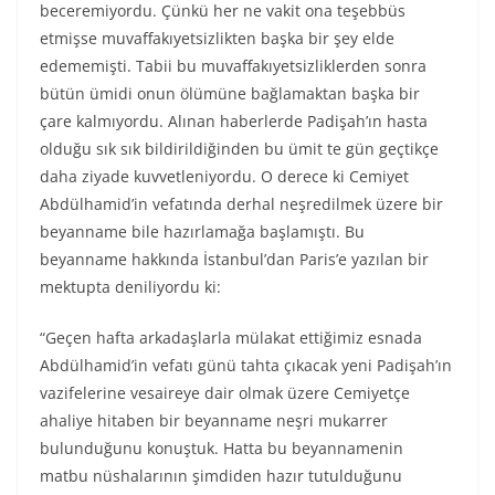
beceremiyordu. Çünkü her ne vakit ona teşebbüs
etmişse muvaffakıyetsizlikten başka bir şey elde
edememişti. Tabii bu muvaffakıyetsizliklerden sonra
bütün ümidi onun ölümüne bağlamaktan başka bir
çare kalmıyordu. Alınan haberlerde Padişah’ın hasta
olduğu sık sık bildirildiğinden bu ümit te gün geçtikçe
daha ziyade kuvvetleniyordu. O derece ki Cemiyet
Abdülhamid’in vefatında derhal neşredilmek üzere bir
beyanname bile hazırlamağa başlamıştı. Bu
beyanname hakkında İstanbul’dan Paris’e yazılan bir
mektupta deniliyordu ki:
“Geçen hafta arkadaşlarla mülakat ettiğimiz esnada
Abdülhamid’in vefatı günü tahta çıkacak yeni Padişah’ın
vazifelerine vesaireye dair olmak üzere Cemiyetçe
ahaliye hitaben bir beyanname neşri mukarrer
bulunduğunu konuştuk. Hatta bu beyannamenin
matbu nüshalarının şimdiden hazır tutulduğunu