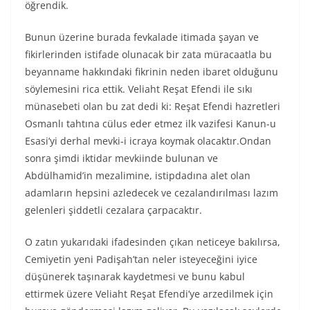
öğrendik.
Bunun üzerine burada fevkalade itimada şayan ve
fikirlerinden istifade olunacak bir zata müracaatla bu
beyanname hakkındaki fikrinin neden ibaret olduğunu
söylemesini rica ettik. Veliaht Reşat Efendi ile sıkı
münasebeti olan bu zat dedi ki: Reşat Efendi hazretleri
Osmanlı tahtına cülus eder etmez ilk vazifesi Kanun-u
Esasi’yi derhal mevki-i icraya koymak olacaktır.Ondan
sonra şimdi iktidar mevkiinde bulunan ve
Abdülhamid’in mezalimine, istipdadına alet olan
adamların hepsini azledecek ve cezalandırılması lazım
gelenleri şiddetli cezalara çarpacaktır.
O zatın yukarıdaki ifadesinden çıkan neticeye bakılırsa,
Cemiyetin yeni Padişah’tan neler isteyeceğini iyice
düşünerek taşınarak kaydetmesi ve bunu kabul
ettirmek üzere Veliaht Reşat Efendi’ye arzedilmek için