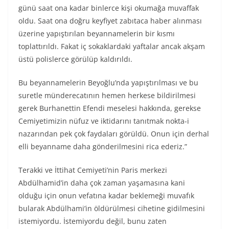
günü saat ona kadar binlerce kişi okumağa muvaffak
oldu. Saat ona doğru keyfiyet zabıtaca haber alınması
üzerine yapıştırılan beyannamelerin bir kısmı
toplattırıldı. Fakat iç sokaklardaki yaftalar ancak akşam
üstü polislerce görülüp kaldırıldı.
Bu beyannamelerin Beyoğlu’nda yapıştırılması ve bu
suretle münderecatının hemen herkese bildirilmesi
gerek Burhanettin Efendi meselesi hakkında, gerekse
Cemiyetimizin nüfuz ve iktidarını tanıtmak nokta-i
nazarından pek çok faydaları görüldü. Onun için derhal
elli beyanname daha gönderilmesini rica ederiz.”
Terakki ve İttihat Cemiyeti’nin Paris merkezi
Abdülhamid’in daha çok zaman yaşamasına kani
olduğu için onun vefatına kadar beklemeği muvafık
bularak Abdülhami’in öldürülmesi cihetine gidilmesini
istemiyordu. İstemiyordu değil, bunu zaten