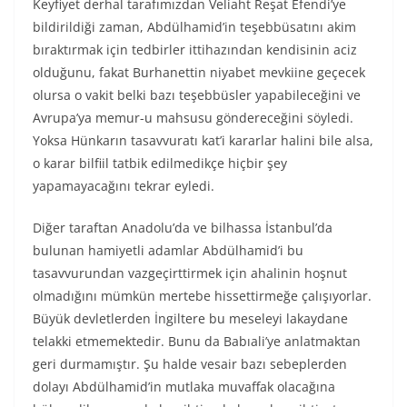
Keyfiyet derhal tarafımızdan Veliaht Reşat Efendi’ye
bildirildiği zaman, Abdülhamid’in teşebbüsatını akim
bıraktırmak için tedbirler ittihazından kendisinin aciz
olduğunu, fakat Burhanettin niyabet mevkiine geçecek
olursa o vakit belki bazı teşebbüsler yapabileceğini ve
Avrupa’ya memur-u mahsusu göndereceğini söyledi.
Yoksa Hünkarın tasavvuratı kat’i kararlar halini bile alsa,
o karar bilfiil tatbik edilmedikçe hiçbir şey
yapamayacağını tekrar eyledi.
Diğer taraftan Anadolu’da ve bilhassa İstanbul’da
bulunan hamiyetli adamlar Abdülhamid’i bu
tasavvurundan vazgeçirttirmek için ahalinin hoşnut
olmadığını mümkün mertebe hissettirmeğe çalışıyorlar.
Büyük devletlerden İngiltere bu meseleyi lakaydane
telakki etmemektedir. Bunu da Babıali’ye anlatmaktan
geri durmamıştır. Şu halde vesair bazı sebeplerden
dolayı Abdülhamid’in mutlaka muvaffak olacağına