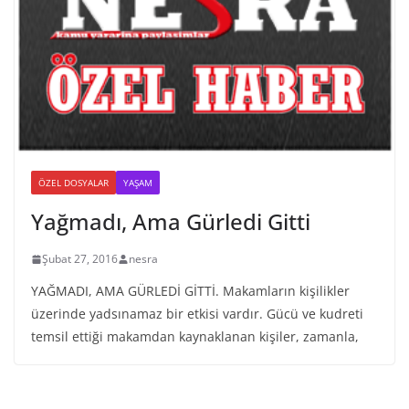
ÖZEL DOSYALAR
YAŞAM
Yağmadı, Ama Gürledi Gitti
Şubat 27, 2016
nesra
YAĞMADI, AMA GÜRLEDİ GİTTİ. Makamların kişilikler
üzerinde yadsınamaz bir etkisi vardır. Gücü ve kudreti
temsil ettiği makamdan kaynaklanan kişiler, zamanla,