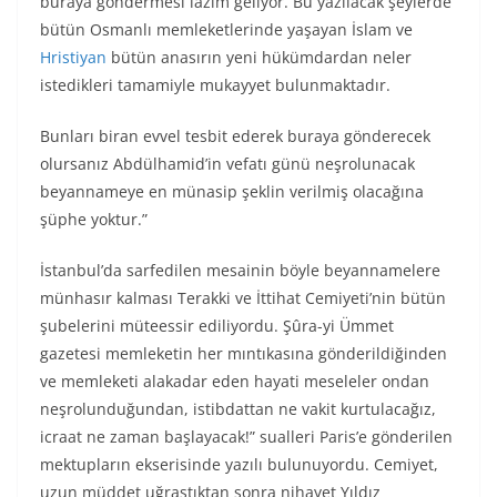
buraya göndermesi lazım geliyor. Bu yazılacak şeylerde
bütün Osmanlı memleketlerinde yaşayan İslam ve
Hristiyan
bütün anasırın yeni hükümdardan neler
istedikleri tamamiyle mukayyet bulunmaktadır.
Bunları biran evvel tesbit ederek buraya gönderecek
olursanız Abdülhamid’in vefatı günü neşrolunacak
beyannameye en münasip şeklin verilmiş olacağına
şüphe yoktur.”
İstanbul’da sarfedilen mesainin böyle beyannamelere
münhasır kalması Terakki ve İttihat Cemiyeti’nin bütün
şubelerini müteessir ediliyordu. Şûra-yi Ümmet
gazetesi memleketin her mıntıkasına gönderildiğinden
ve memleketi alakadar eden hayati meseleler ondan
neşrolunduğundan, istibdattan ne vakit kurtulacağız,
icraat ne zaman başlayacak!” sualleri Paris’e gönderilen
mektupların ekserisinde yazılı bulunuyordu. Cemiyet,
uzun müddet uğraştıktan sonra nihayet Yıldız