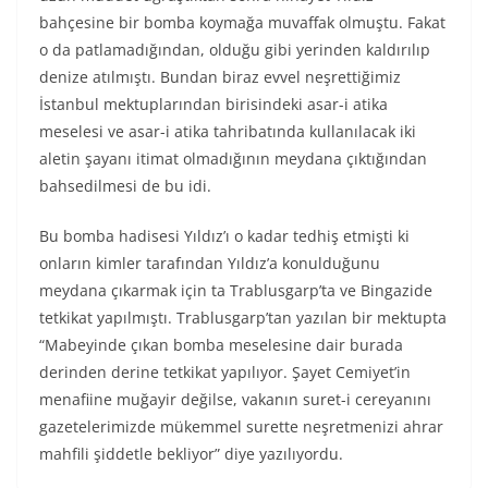
bahçesine bir bomba koymağa muvaffak olmuştu. Fakat
o da patlamadığından, olduğu gibi yerinden kaldırılıp
denize atılmıştı. Bundan biraz evvel neşrettiğimiz
İstanbul mektuplarından birisindeki asar-i atika
meselesi ve asar-i atika tahribatında kullanılacak iki
aletin şayanı itimat olmadığının meydana çıktığından
bahsedilmesi de bu idi.
Bu bomba hadisesi Yıldız’ı o kadar tedhiş etmişti ki
onların kimler tarafından Yıldız’a konulduğunu
meydana çıkarmak için ta Trablusgarp’ta ve Bingazide
tetkikat yapılmıştı. Trablusgarp’tan yazılan bir mektupta
“Mabeyinde çıkan bomba meselesine dair burada
derinden derine tetkikat yapılıyor. Şayet Cemiyet’in
menafiine muğayir değilse, vakanın suret-i cereyanını
gazetelerimizde mükemmel surette neşretmenizi ahrar
mahfili şiddetle bekliyor” diye yazılıyordu.