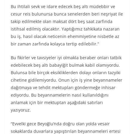
Bu ihtilali sevk ve idare edecek beş altı müdebbir ve
cesur reis bulunursa bunca senelerden beri neşriyat ile
takip edilmekte olan maksat dört beş saat zarfında
istihsal edilmiş olacaktır. Yaptığımız tahkikata nazaran
bu iş, hasıl olacak neticenin ehemmiyetine nisbetle az
bir zaman zarfında kolayca tertip edilebilir.”
Bu fikirler ve tavsiyeler iyi olmakla beraber onları tatbik
edebilecek beş altı babayiğit bulmak kabil olamıyordu.
Bulunsa bile birçok eksikliklerden dolayı onların tazyiki
cihetine gidilemiyordu. Onun için iş yine beyannameler
dağıtmaya ve tehdit mektupları göndermeğe inhisar
ediyordu. Bu beyannamelerin nasıl kullanıldığını
anlamak için bir mektuptan aşağıdaki satırları
yazıyoruz.
“Evvelki gece Beyoğlu’nda doğru olan yolda vesair
sokaklarda duvarlara yapıştırılan beyannameleri ertesi