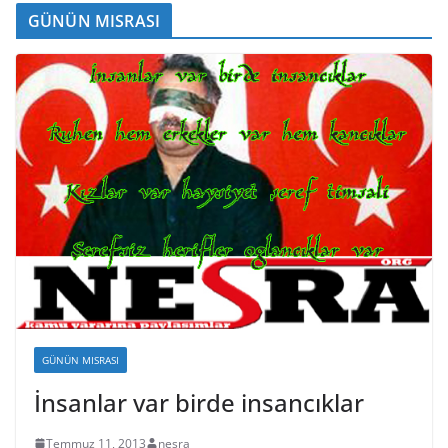
GÜNÜN MISRASI
GÜNÜN MISRASI
İnsanlar var birde insancıklar
Temmuz 11, 2013
nesra