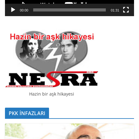
n
a
00:00
01:31
t
ı
c
ı
Hazin bir aşk hikayesi
PKK İNFAZLARI