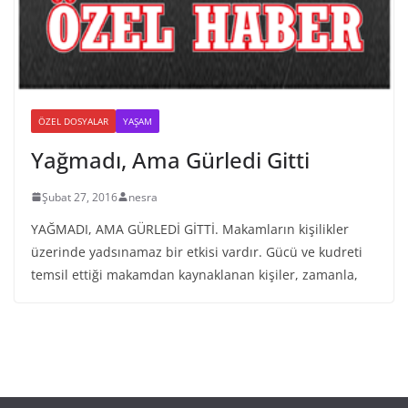
ÖZEL DOSYALAR
YAŞAM
Yağmadı, Ama Gürledi Gitti
Şubat 27, 2016
nesra
YAĞMADI, AMA GÜRLEDİ GİTTİ. Makamların kişilikler
üzerinde yadsınamaz bir etkisi vardır. Gücü ve kudreti
temsil ettiği makamdan kaynaklanan kişiler, zamanla,