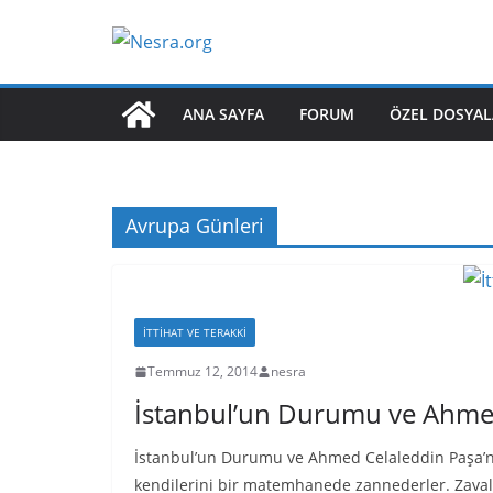
Skip
to
content
ANA SAYFA
FORUM
ÖZEL DOSYAL
Avrupa Günleri
İTTIHAT VE TERAKKI
Temmuz 12, 2014
nesra
İstanbul’un Durumu ve Ahmed
İstanbul’un Durumu ve Ahmed Celaleddin Paşa’n
kendilerini bir matemhanede zannederler. Zavall