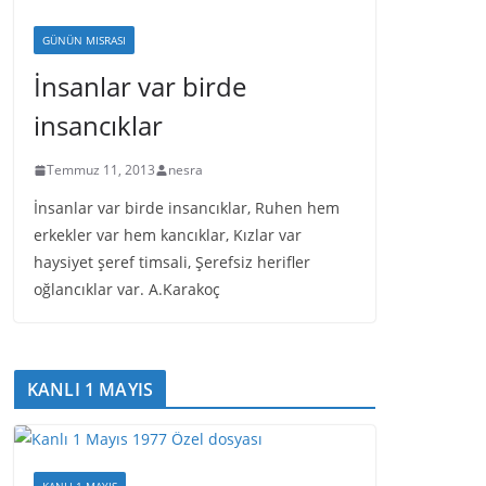
GÜNÜN MISRASI
İnsanlar var birde
insancıklar
Temmuz 11, 2013
nesra
İnsanlar var birde insancıklar, Ruhen hem
erkekler var hem kancıklar, Kızlar var
haysiyet şeref timsali, Şerefsiz herifler
oğlancıklar var. A.Karakoç
KANLI 1 MAYIS