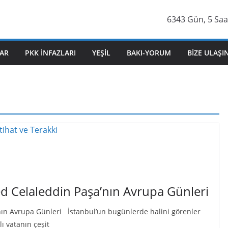
6343 Gün, 5 Saa
AR
PKK İNFAZLARI
YEŞIL
BAKI-YORUM
BIZE ULAŞI
 Celaleddin Paşa’nın Avrupa Günleri
ın Avrupa Günleri İstanbul’un bugünlerde halini görenler
ı vatanın çeşit