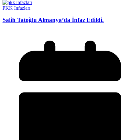
PKK İnfazları
Salih Tatoğlu Almanya’da İnfaz Edildi.