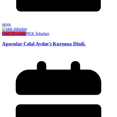
nesra
Özel Dosyalar
PKK İnfazları
Apocular Celal Aydın’ı Kurşuna Dizdi.