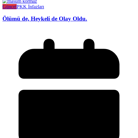
Güncel
PKK İnfazları
Ölümü de, Heykeli de Olay Oldu.