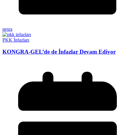
nesra
PKK İnfazları
KONGRA-GEL’de de İnfazlar Devam Ediyor