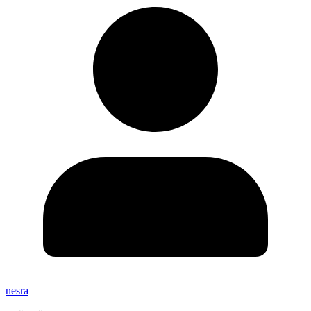
nesra