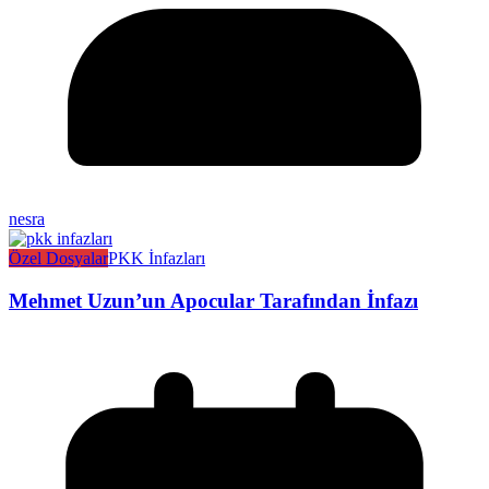
nesra
Özel Dosyalar
PKK İnfazları
Mehmet Uzun’un Apocular Tarafından İnfazı