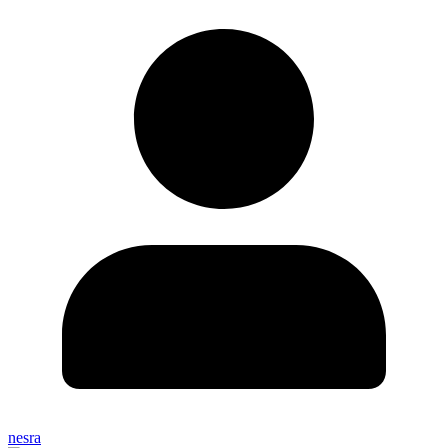
nesra