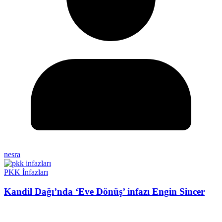
nesra
PKK İnfazları
Kandil Dağı’nda ‘Eve Dönüş’ infazı Engin Sincer