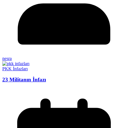
nesra
PKK İnfazları
23 Militanın İnfazı