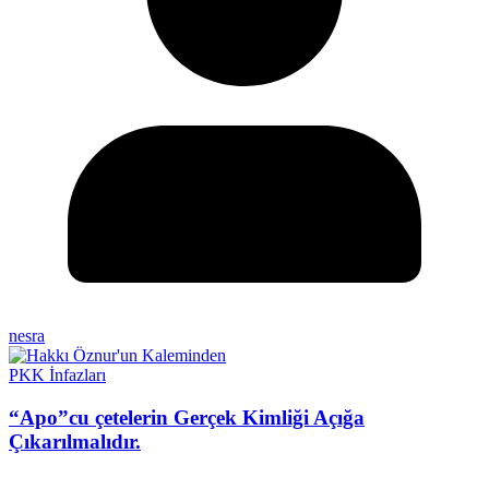
nesra
PKK İnfazları
“Apo”cu çetelerin Gerçek Kimliği Açığa
Çıkarılmalıdır.