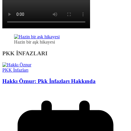
Hazin bir aşk hikayesi
PKK İNFAZLARI
PKK İnfazları
Hakkı Öznur: Pkk İnfazları Hakkında