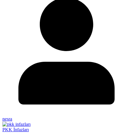
nesra
PKK İnfazları