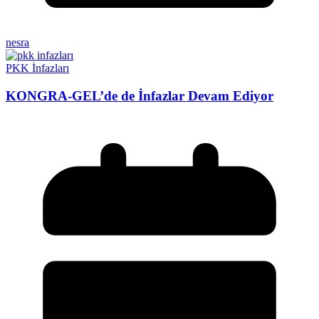
nesra
PKK İnfazları
KONGRA-GEL’de de İnfazlar Devam Ediyor