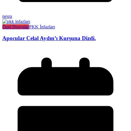
nesra
Özel Dosyalar
PKK İnfazları
Apocular Celal Aydın’ı Kurşuna Dizdi.