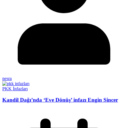
nesra
PKK İnfazları
Kandil Dağı’nda ‘Eve Dönüş’ infazı Engin Sincer