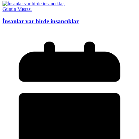
Günün Mısrası
İnsanlar var birde insancıklar