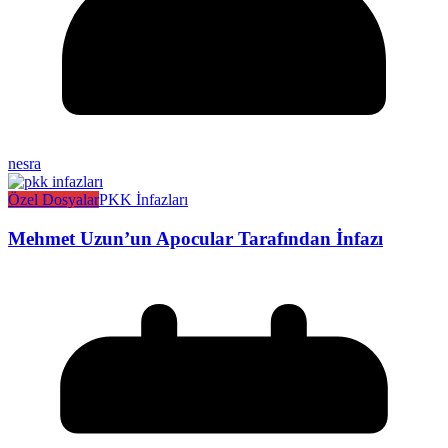
nesra
Özel Dosyalar
PKK İnfazları
Mehmet Uzun’un Apocular Tarafından İnfazı