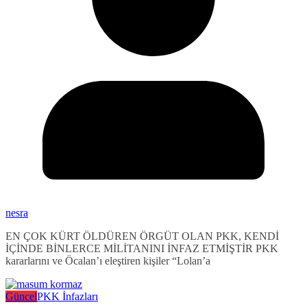
nesra
EN ÇOK KÜRT ÖLDÜREN ÖRGÜT OLAN PKK, KENDİ
İÇİNDE BİNLERCE MİLİTANINI İNFAZ ETMİŞTİR PKK
kararlarını ve Öcalan’ı eleştiren kişiler “Lolan’a
Güncel
PKK İnfazları