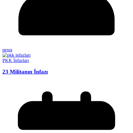
nesra
PKK İnfazları
23 Militanın İnfazı