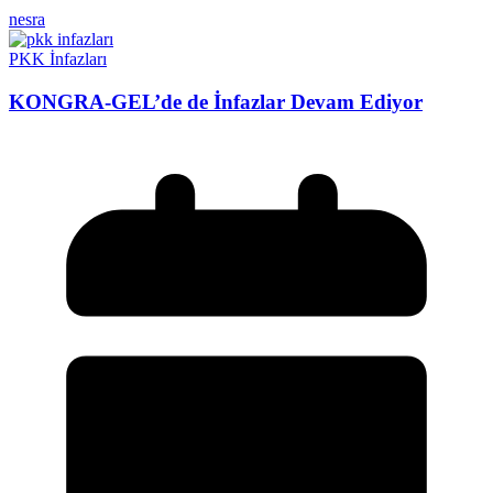
nesra
PKK İnfazları
KONGRA-GEL’de de İnfazlar Devam Ediyor