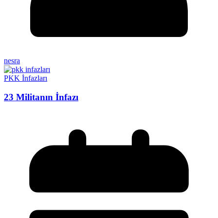
nesra
PKK İnfazları
23 Militanın İnfazı