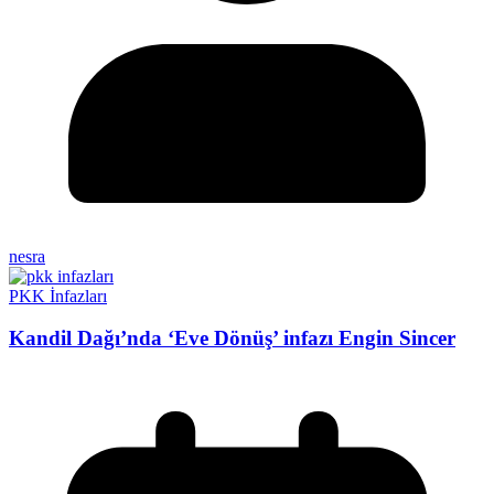
nesra
PKK İnfazları
Kandil Dağı’nda ‘Eve Dönüş’ infazı Engin Sincer