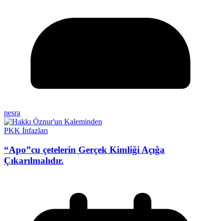
nesra
PKK İnfazları
“Apo”cu çetelerin Gerçek Kimliği Açığa
Çıkarılmalıdır.