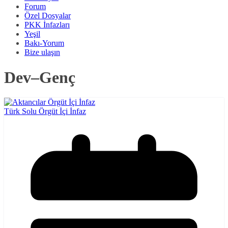
Forum
Özel Dosyalar
PKK İnfazları
Yeşil
Bakı-Yorum
Bize ulaşın
Dev–Genç
Türk Solu Örgüt İçi İnfaz