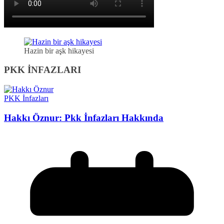
Hazin bir aşk hikayesi
PKK İNFAZLARI
PKK İnfazları
Hakkı Öznur: Pkk İnfazları Hakkında