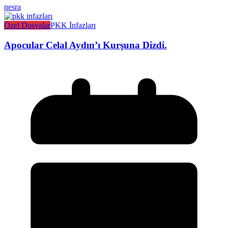
nesra
Özel Dosyalar
PKK İnfazları
Apocular Celal Aydın’ı Kurşuna Dizdi.