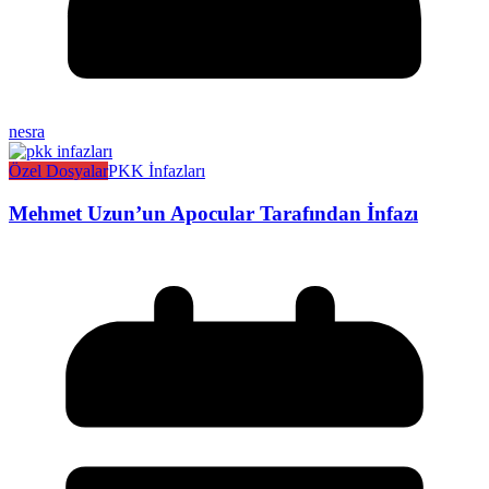
nesra
Özel Dosyalar
PKK İnfazları
Mehmet Uzun’un Apocular Tarafından İnfazı