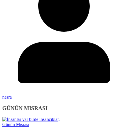
nesra
GÜNÜN MISRASI
Günün Mısrası