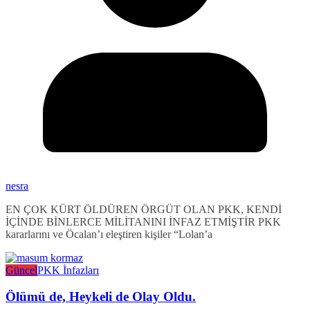
nesra
EN ÇOK KÜRT ÖLDÜREN ÖRGÜT OLAN PKK, KENDİ
İÇİNDE BİNLERCE MİLİTANINI İNFAZ ETMİŞTİR PKK
kararlarını ve Öcalan’ı eleştiren kişiler “Lolan’a
Güncel
PKK İnfazları
Ölümü de, Heykeli de Olay Oldu.