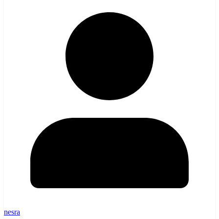
nesra