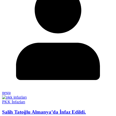
nesra
PKK İnfazları
Salih Tatoğlu Almanya’da İnfaz Edildi.