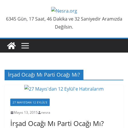
Skip
to
6345 Gün, 17 Saat, 46 Dakika ve 33 Saniyedir Aramızda
content
Değilsin.
İrşad Ocağı Mı Parti Ocağı Mı?
27 MAYIS’DAN 12 EYLÜL’E
Mayıs 13, 2015
nesra
İrşad Ocağı Mı Parti Ocağı Mı?