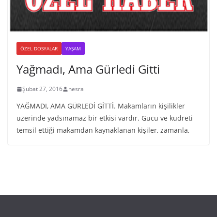
ÖZEL DOSYALAR
YAŞAM
Yağmadı, Ama Gürledi Gitti
Şubat 27, 2016
nesra
YAĞMADI, AMA GÜRLEDİ GİTTİ. Makamların kişilikler
üzerinde yadsınamaz bir etkisi vardır. Gücü ve kudreti
temsil ettiği makamdan kaynaklanan kişiler, zamanla,