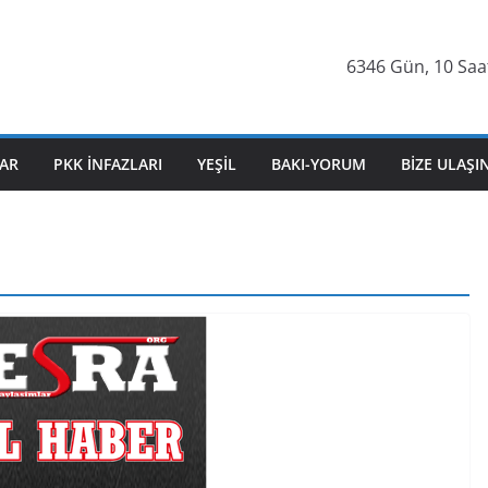
6346 Gün, 10 Saat
AR
PKK İNFAZLARI
YEŞIL
BAKI-YORUM
BIZE ULAŞI