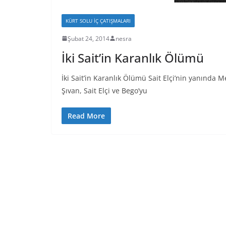
KÜRT SOLU İÇ ÇATIŞMALARI
Şubat 24, 2014
nesra
İki Sait’in Karanlık Ölümü
İki Sait’in Karanlık Ölümü Sait Elçi’nin yanında
Şıvan, Sait Elçi ve Bego’yu
Read More