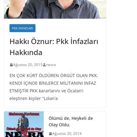
PKK İNFAZLARI
Hakkı Öznur: Pkk İnfazları
Hakkında
Ağustos 20, 2015
nesra
EN ÇOK KÜRT ÖLDÜREN ÖRGÜT OLAN PKK,
KENDİ İÇİNDE BİNLERCE MİLİTANINI İNFAZ
ETMİŞTİR PKK kararlarını ve Öcalan’ı
eleştiren kişiler “Lolan’a
Ölümü de, Heykeli de
Olay Oldu.
Ağustos 20, 2014