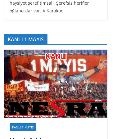
haysiyet şeref timsali, Şerefsiz herifler
oğlancıklar var. A.Karakoç
KANLI 1 MAYIS
KANLI 1 MAYIS