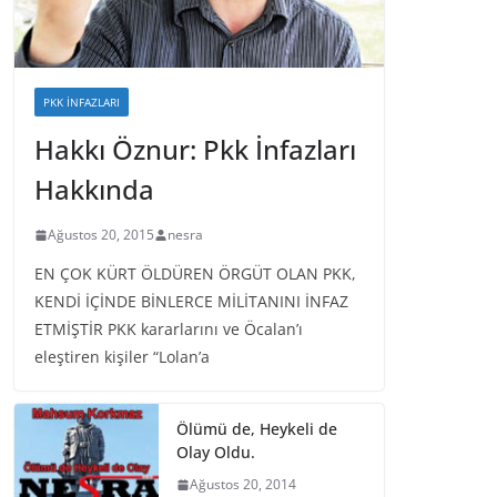
PKK İNFAZLARI
Hakkı Öznur: Pkk İnfazları
Hakkında
Ağustos 20, 2015
nesra
EN ÇOK KÜRT ÖLDÜREN ÖRGÜT OLAN PKK,
KENDİ İÇİNDE BİNLERCE MİLİTANINI İNFAZ
ETMİŞTİR PKK kararlarını ve Öcalan’ı
eleştiren kişiler “Lolan’a
Ölümü de, Heykeli de
Olay Oldu.
Ağustos 20, 2014