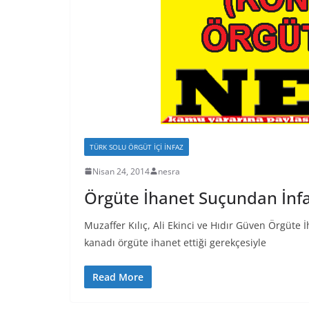
TÜRK SOLU ÖRGÜT İÇI İNFAZ
Nisan 24, 2014
nesra
Örgüte İhanet Suçundan İnfa
Muzaffer Kılıç, Ali Ekinci ve Hıdır Güven Örgüt
kanadı örgüte ihanet ettiği gerekçesiyle
Read More