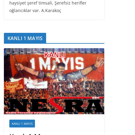
haysiyet şeref timsali, Şerefsiz herifler
oğlancıklar var. A.Karakoç
KANLI 1 MAYIS
KANLI 1 MAYIS