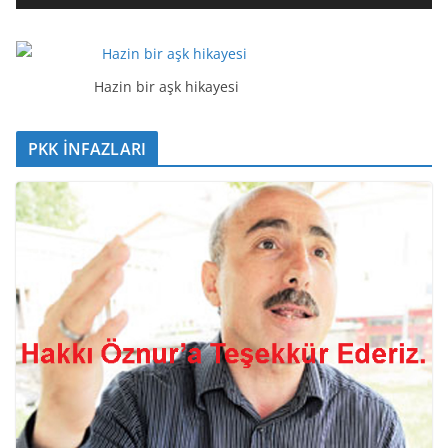
t
ı
c
ı
Hazin bir aşk hikayesi
PKK İNFAZLARI