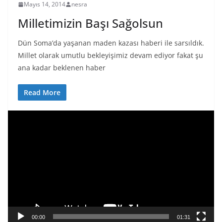
Mayıs 14, 2014
nesra
Milletimizin Başı Sağolsun
Dün Soma’da yaşanan maden kazası haberi ile sarsıldık.
Millet olarak umutlu bekleyişimiz devam ediyor fakat şu
ana kadar beklenen haber
Read More
V
i
d
e
o
o
y
n
a
00:00
01:31