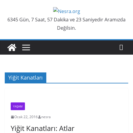
Skip
to
6345 Gün, 7 Saat, 57 Dakika ve 23 Saniyedir Aramızda
content
Değilsin.
Yiğit Kanatları
YAŞAM
Ocak 22, 2016
nesra
Yiğit Kanatları: Atlar