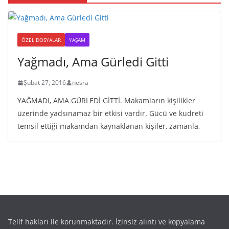
ÖZEL DOSYALAR
YAŞAM
Yağmadı, Ama Gürledi Gitti
Şubat 27, 2016
nesra
YAĞMADI, AMA GÜRLEDİ GİTTİ. Makamların kişilikler
üzerinde yadsınamaz bir etkisi vardır. Gücü ve kudreti
temsil ettiği makamdan kaynaklanan kişiler, zamanla,
Telif hakları ile korunmaktadır. İzinsiz alıntı ve kopyalama