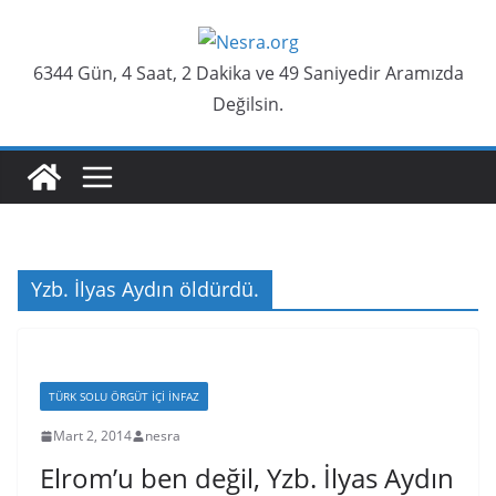
Skip
to
6344 Gün, 4 Saat, 2 Dakika ve 49 Saniyedir Aramızda
content
Değilsin.
Yzb. İlyas Aydın öldürdü.
TÜRK SOLU ÖRGÜT İÇI İNFAZ
Mart 2, 2014
nesra
Elrom’u ben değil, Yzb. İlyas Aydın