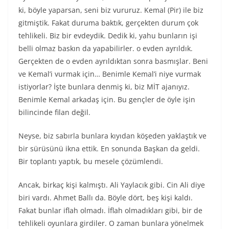
ki, böyle yaparsan, seni biz vururuz. Kemal (Pir) ile biz
gitmiştik. Fakat duruma baktık, gerçekten durum çok
tehlikeli. Biz bir evdeydik. Dedik ki, yahu bunların işi
belli olmaz baskın da yapabilirler. o evden ayrıldık.
Gerçekten de o evden ayrıldıktan sonra basmışlar. Beni
ve Kemal’i vurmak için… Benimle Kemal’i niye vurmak
istiyorlar? İşte bunlara denmiş ki, biz MİT ajanıyız.
Benimle Kemal arkadaş için. Bu gençler de öyle işin
bilincinde filan değil.
Neyse, biz sabırla bunlara kıyıdan köşeden yaklaştık ve
bir sürüsünü ikna ettik. En sonunda Başkan da geldi.
Bir toplantı yaptık, bu mesele çözümlendi.
Ancak, birkaç kişi kalmıştı. Ali Yaylacık gibi. Cin Ali diye
biri vardı. Ahmet Ballı da. Böyle dört, beş kişi kaldı.
Fakat bunlar iflah olmadı. İflah olmadıkları gibi, bir de
tehlikeli oyunlara girdiler. O zaman bunlara yönelmek