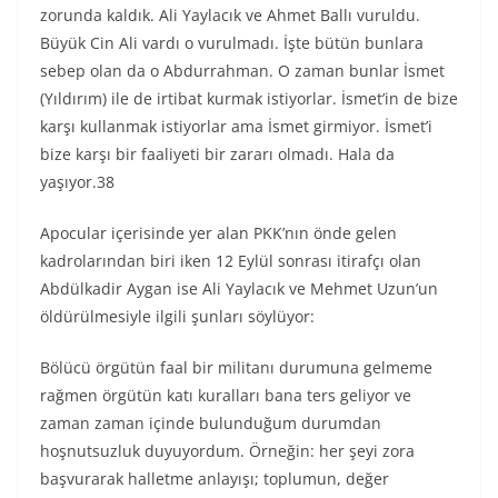
zorunda kaldık. Ali Yaylacık ve Ahmet Ballı vuruldu.
Büyük Cin Ali vardı o vurulmadı. İşte bütün bunlara
sebep olan da o Abdurrahman. O zaman bunlar İsmet
(Yıldırım) ile de irtibat kurmak istiyorlar. İsmet’in de bize
karşı kullanmak istiyorlar ama İsmet girmiyor. İsmet’i
bize karşı bir faaliyeti bir zararı olmadı. Hala da
yaşıyor.38
Apocular içerisinde yer alan PKK’nın önde gelen
kadrolarından biri iken 12 Eylül sonrası itirafçı olan
Abdülkadir Aygan ise Ali Yaylacık ve Mehmet Uzun’un
öldürülmesiyle ilgili şunları söylüyor:
Bölücü örgütün faal bir militanı durumuna gelmeme
rağmen örgütün katı kuralları bana ters geliyor ve
zaman zaman içinde bulunduğum durumdan
hoşnutsuzluk duyuyordum. Örneğin: her şeyi zora
başvurarak halletme anlayışı; toplumun, değer