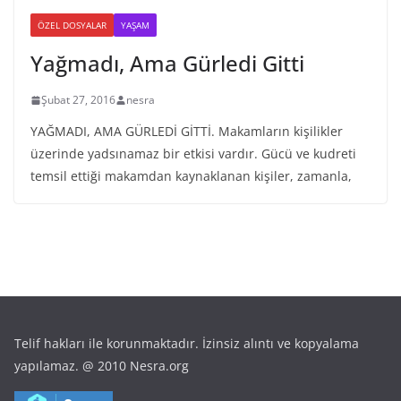
ÖZEL DOSYALAR
YAŞAM
Yağmadı, Ama Gürledi Gitti
Şubat 27, 2016
nesra
YAĞMADI, AMA GÜRLEDİ GİTTİ. Makamların kişilikler
üzerinde yadsınamaz bir etkisi vardır. Gücü ve kudreti
temsil ettiği makamdan kaynaklanan kişiler, zamanla,
Telif hakları ile korunmaktadır. İzinsiz alıntı ve kopyalama
yapılamaz. @ 2010 Nesra.org