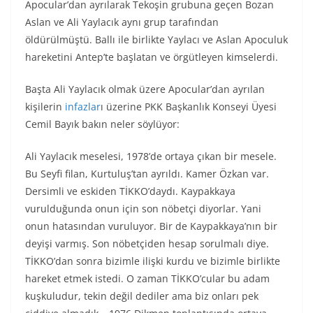
Apocular’dan ayrılarak Tekoşin grubuna geçen Bozan
Aslan ve Ali Yaylacık aynı grup tarafından
öldürülmüştü. Ballı ile birlikte Yaylacı ve Aslan Apoculuk
hareketini Antep’te başlatan ve örgütleyen kimselerdi.
Başta Ali Yaylacık olmak üzere Apocular’dan ayrılan
kişilerin
infazlar
ı üzerine PKK Başkanlık Konseyi Üyesi
Cemil Bayık bakın neler söylüyor:
Ali Yaylacık meselesi, 1978’de ortaya çıkan bir mesele.
Bu Seyfi filan, Kurtuluş’tan ayrıldı. Kamer Özkan var.
Dersimli ve eskiden TİKKO’daydı. Kaypakkaya
vurulduğunda onun için son nöbetçi diyorlar. Yani
onun hatasından vuruluyor. Bir de Kaypakkaya’nın bir
deyişi varmış. Son nöbetçiden hesap sorulmalı diye.
TİKKO’dan sonra bizimle ilişki kurdu ve bizimle birlikte
hareket etmek istedi. O zaman TİKKO’cular bu adam
kuşkuludur, tekin değil dediler ama biz onları pek