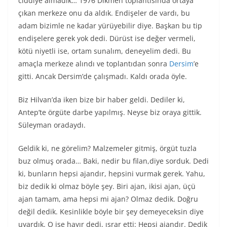
ciddiye almadık… 1976 Dikmen toplantısında ortaya
çıkan merkeze onu da aldık. Endişeler de vardı, bu
adam bizimle ne kadar yürüyebilir diye. Başkan bu tip
endişelere gerek yok dedi. Dürüst ise değer vermeli,
kötü niyetli ise, ortam sunalım, deneyelim dedi. Bu
amaçla merkeze alındı ve toplantıdan sonra
Dersim
’e
gitti. Ancak Dersim’de çalışmadı. Kaldı orada öyle.
Biz Hilvan’da iken bize bir haber geldi. Dediler ki,
Antep’te örgüte darbe yapılmış. Neyse biz oraya gittik.
Süleyman oradaydı.
Geldik ki, ne görelim? Malzemeler gitmiş, örgüt tuzla
buz olmuş orada… Baki, nedir bu filan,diye sorduk. Dedi
ki, bunların hepsi ajandır, hepsini vurmak gerek. Yahu,
biz dedik ki olmaz böyle şey. Biri ajan, ikisi ajan, üçü
ajan tamam, ama hepsi mi ajan? Olmaz dedik. Doğru
değil dedik. Kesinlikle böyle bir şey demeyeceksin diye
uyardık. O ise hayır dedi, ısrar etti: Hepsi ajandır. Dedik