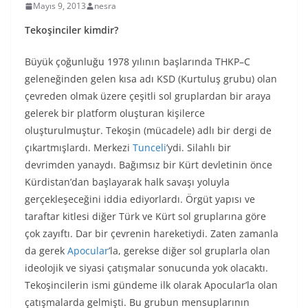
Mayıs 9, 2013
nesra
Tekoşinciler kimdir?
Büyük çoğunluğu 1978 yılının başlarında THKP–C
geleneğinden gelen kısa adı KSD (Kurtuluş grubu) olan
çevreden olmak üzere çeşitli sol gruplardan bir araya
gelerek bir platform oluşturan kişilerce
oluşturulmuştur. Tekoşin (mücadele) adlı bir dergi de
çıkartmışlardı. Merkezi
Tunceli
’ydi. Silahlı bir
devrimden yanaydı. Bağımsız bir Kürt devletinin önce
Kürdistan’dan başlayarak halk savaşı yoluyla
gerçekleşeceğini iddia ediyorlardı. Örgüt yapısı ve
taraftar kitlesi diğer Türk ve Kürt sol gruplarına göre
çok zayıftı. Dar bir çevrenin hareketiydi. Zaten zamanla
da gerek
Apocular
’la, gerekse diğer sol gruplarla olan
ideolojik ve siyasi çatışmalar sonucunda yok olacaktı.
Tekoşincilerin ismi gündeme ilk olarak Apocular’la olan
çatışmalarda gelmişti. Bu grubun mensuplarının