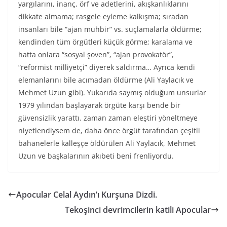
yargılarını, inanç, örf ve adetlerini, akışkanlıklarını
dikkate almama; rasgele eyleme kalkışma; sıradan
insanları bile “ajan muhbir” vs. suçlamalarla öldürme;
kendinden tüm örgütleri küçük görme; karalama ve
hatta onlara “sosyal şoven”, “ajan provokatör”,
“reformist milliyetçi” diyerek saldırma… Ayrıca kendi
elemanlarını bile acımadan öldürme (Ali Yaylacık ve
Mehmet Uzun gibi). Yukarıda saymış olduğum unsurlar
1979 yılından başlayarak örgüte karşı bende bir
güvensizlik yarattı. zaman zaman eleştiri yöneltmeye
niyetlendiysem de, daha önce örgüt tarafından çeşitli
bahanelerle kalleşçe öldürülen Ali Yaylacık, Mehmet
Uzun ve başkalarının akıbeti beni frenliyordu.
Apocular Celal Aydın’ı Kurşuna Dizdi.
Tekoşinci devrimcilerin katili Apocular