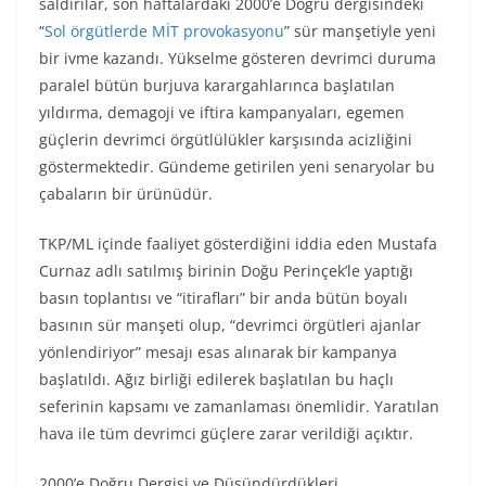
saldırılar, son haftalardaki 2000’e Doğru dergisindeki
“
Sol örgütlerde MİT provokasyonu
” sür manşetiyle yeni
bir ivme kazandı. Yükselme gösteren devrimci duruma
paralel bütün burjuva karargahlarınca başlatılan
yıldırma, demagoji ve iftira kampanyaları, egemen
güçlerin devrimci örgütlülükler karşısında acizliğini
göstermektedir. Gündeme getirilen yeni senaryolar bu
çabaların bir ürünüdür.
TKP/ML içinde faaliyet gösterdiğini iddia eden Mustafa
Curnaz adlı satılmış birinin Doğu Perinçek’le yaptığı
basın toplantısı ve “itirafları” bir anda bütün boyalı
basının sür manşeti olup, “devrimci örgütleri ajanlar
yönlendiriyor” mesajı esas alınarak bir kampanya
başlatıldı. Ağız birliği edilerek başlatılan bu haçlı
seferinin kapsamı ve zamanlaması önemlidir. Yaratılan
hava ile tüm devrimci güçlere zarar verildiği açıktır.
2000’e Doğru Dergisi ve Düşündürdükleri