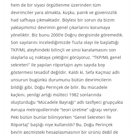
hem de bir siyasi örgütlenme üzerinden tüm
devrimciler yara almakta, kuşku, panik ve güvensizlik
had safhaya çıkmaktadır. Böylesi bir sorun da bizim
yaklaşımımız devrimin genel çıkarlarını korumaya
yöneliktir. Biz bunu 2000’e Doğru dergisinde göremedik.
Son sayılarını incelediğimizde Tuzla olayı ile başlattığı
TKP/ML aleyhindeki bilinçli ve sinsi karalamasını son
olaylarla uç noktaya çektiğini görüyoruz. “TKP/ML genel
sekreteri” ile yapılan röportajın aynı sayıda boy
göstermesi tesadüf değildir. Kaldı ki, Sefa Kaçmaz adlı
unsurun bugünkü durumunu bütün devrimcilerin
bildiği gibi, Doğu Perinçek de bilir. Bu mücadele
kaçkını, yenilgi artığı mülteci 1982 sonlarında
oluşturduğu “Mücadele Bayrağı” adlı tasfiyeci grupçukla
Avrupa metropollerinde “teori üretme” uğraşı veriyor.
Peki bütün bunlar biliniyorken “Genel Sekreteri İle
Röportaj” başlığı niye kullanıldı? Bu, Doğu Perinçek
bey’in geçmişteki hesaplaşmasının bir ürünü değil de