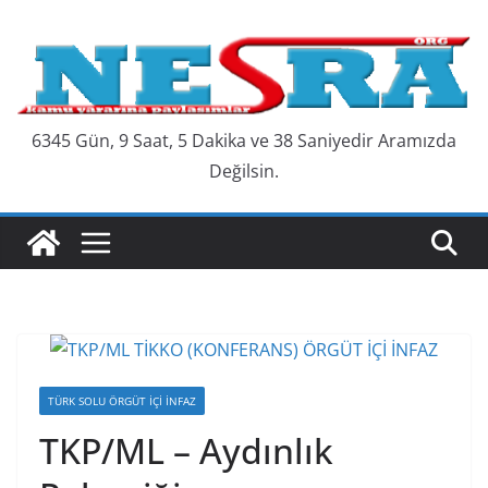
Skip
to
content
6345 Gün, 9 Saat, 5 Dakika ve 38 Saniyedir Aramızda
Değilsin.
TÜRK SOLU ÖRGÜT İÇI İNFAZ
TKP/ML – Aydınlık