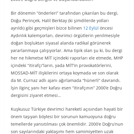
Bir dönemin “önderleri” tarafından çıkarılan bu dergi,
Doğu Perinçek, Halil Berktay (ki şimdilerde yolları
ayrıldı) gibi geçmişleri bizce bilinen
12 Eylül
öncesi
Aydınlık kalemşorları, devrimci örgütlerin yenilmesiyle
doğan boşluktan siyasal alanda radikal görünerek
yararlanmaya çalışıyorlar. Ama tipik olan şu ki, bu dergi
her ne hikmetse MİT içindeki raporları ele etmede, MHP
içindeki “itirafçı”ların, yada MİT’in provokatörlerini,
MOSSAD-MİT ilişkilerini ortaya koymada ve son olarak
da M. Curnaz adlı ajanı ağırlamada “hünerli” davrandı.
İşin ilginç yanı her kafası esen “itirafçının” 2000’e Doğru
dergisini ziyaret etmesi…
Kuşkusuz Türkiye devrimci hareketi açısından hayati bir
önem taşıyan böylesi bir sorunun kamuoyuna doğru
temellerde yansıtılması çok önemlidir. 2000’e Doğru’nun
son sayılarındaki yaklaşımı hem samimiyetten uzak