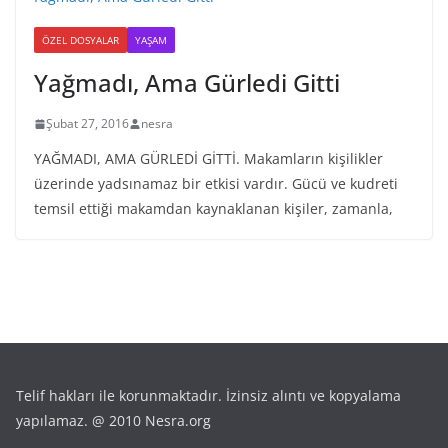
ÖZEL DOSYALAR
YAŞAM
Yağmadı, Ama Gürledi Gitti
Şubat 27, 2016
nesra
YAĞMADI, AMA GÜRLEDİ GİTTİ. Makamların kişilikler
üzerinde yadsınamaz bir etkisi vardır. Gücü ve kudreti
temsil ettiği makamdan kaynaklanan kişiler, zamanla,
Telif hakları ile korunmaktadır. İzinsiz alıntı ve kopyalama
yapılamaz. @ 2010 Nesra.org