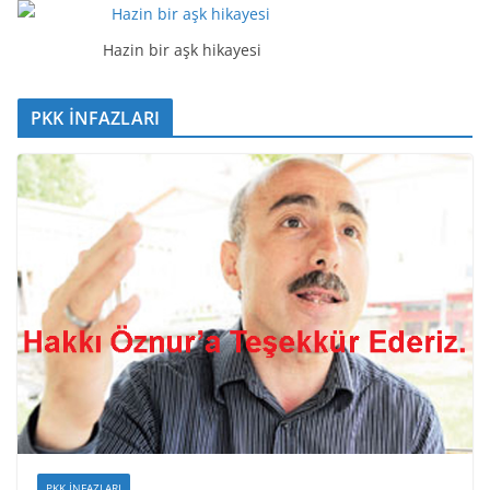
c
ı
Hazin bir aşk hikayesi
PKK İNFAZLARI
PKK İNFAZLARI