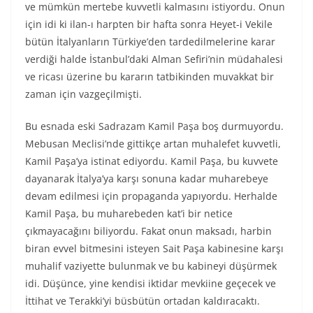
ve mümkün mertebe kuvvetli kalmasını istiyordu. Onun
için idi ki ilan-ı harpten bir hafta sonra Heyet-i Vekile
bütün İtalyanların Türkiye’den tardedilmelerine karar
verdiği halde İstanbul’daki Alman Sefiri’nin müdahalesi
ve ricası üzerine bu kararın tatbikinden muvakkat bir
zaman için vazgeçilmişti.
Bu esnada eski Sadrazam Kamil Paşa boş durmuyordu.
Mebusan Meclisi’nde gittikçe artan muhalefet kuvvetli,
Kamil Paşa’ya istinat ediyordu. Kamil Paşa, bu kuvvete
dayanarak İtalya’ya karşı sonuna kadar muharebeye
devam edilmesi için propaganda yapıyordu. Herhalde
Kamil Paşa, bu muharebeden kat’i bir netice
çıkmayacağını biliyordu. Fakat onun maksadı, harbin
biran evvel bitmesini isteyen Sait Paşa kabinesine karşı
muhalif vaziyette bulunmak ve bu kabineyi düşürmek
idi. Düşünce, yine kendisi iktidar mevkiine geçecek ve
İttihat ve Terakki’yi büsbütün ortadan kaldıracaktı.