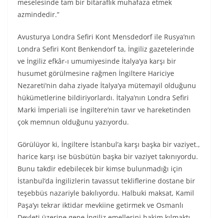
meselesinde tam bir bitaraflık muhafaza etmek
azmindedir.”
Avusturya Londra Sefiri Kont Mensdedorf ile Rusya’nın
Londra Sefiri Kont Benkendorf ta, İngiliz gazetelerinde
ve İngiliz efkâr-ı umumiyesinde İtalya’ya karşı bir
husumet görülmesine rağmen İngiltere Hariciye
Nezareti’nin daha ziyade İtalya’ya mütemayil olduğunu
hükümetlerine bildiriyorlardı. İtalya’nın Londra Sefiri
Marki İmperiali ise İngiltere’nin tavır ve hareketinden
çok memnun olduğunu yazıyordu.
Görülüyor ki, İngiltere İstanbul’a karşı başka bir vaziyet.,
harice karşı ise büsbütün başka bir vaziyet takınıyordu.
Bunu takdir edebilecek bir kimse bulunmadığı için
İstanbul’da İngilizlerin tavassut tekliflerine dostane bir
teşebbüs nazariyle bakılıyordu. Halbuki maksat, Kamil
Paşa’yı tekrar iktidar mevkiine getirmek ve Osmanlı
Devleti üzerine gene İngiliz emellerini hakim kılmaktı.