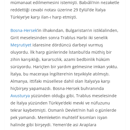
mümanaat edilmemesini istemişti. Babıâli’nin nezaketle
reddettiği cevabi notası üzerine 29 Eylül’de İtalya
Türkiye’ye karşı ilan-ı harp etmişti.
Bosna-Hersek
’in ilhakından, Bulgaristan’ın istiklalinden,
Girit meselesinden sonra Trablus Harbi iki senelik
Meşrutiyet
idaresine dördüncü darbeyi vurmuş
oluyordu. İlk harp günlerinde İstanbul’da müthiş bir
zihin karışıklığı, kararsızlık, azami bedbinlik hüküm
sürüyordu. Hariçten bir yardım gelmesine imkan yoktu.
İtalya, bu maceraya İngiltere’nin teşvikiyle atılmıştı.
Almanya, ittifakı müsellese dahil olan İtalya’ya karşı
hiçbirşey yapamazdı. Bosna-Hersek buhranında
Avusturya
yüzünden olduğu gibi, Trablus meselesinde
de İtalya yüzünden Türkiye’deki mevki ve nüfuzunu
tekrar kaybetmişti. Osmanlı Devleti’nin hali o günlerde
pek yamandı. Memleketin muhtelif kısımları isyan
halinde gibi birşeydi. Yemen’de asi Araplara