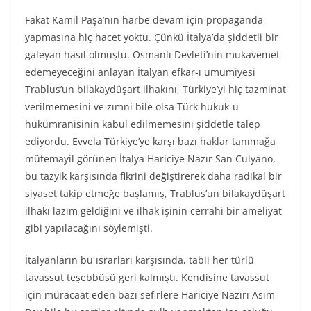
Fakat Kamil Paşa’nın harbe devam için propaganda
yapmasına hiç hacet yoktu. Çünkü İtalya’da şiddetli bir
galeyan hasıl olmuştu. Osmanlı Devleti’nin mukavemet
edemeyeceğini anlayan İtalyan efkar-ı umumiyesi
Trablus’un bilakaydüşart ilhakını, Türkiye’yi hiç tazminat
verilmemesini ve zımni bile olsa Türk hukuk-u
hükümranisinin kabul edilmemesini şiddetle talep
ediyordu. Evvela Türkiye’ye karşı bazı haklar tanımağa
mütemayil görünen İtalya Hariciye Nazır San Culyano,
bu tazyik karşısında fikrini değiştirerek daha radikal bir
siyaset takip etmeğe başlamış, Trablus’un bilakaydüşart
ilhakı lazım geldiğini ve ilhak işinin cerrahi bir ameliyat
gibi yapılacağını söylemişti.
İtalyanların bu ısrarları karşısında, tabii her türlü
tavassut teşebbüsü geri kalmıştı. Kendisine tavassut
için müracaat eden bazı sefirlere Hariciye Nazırı Asım