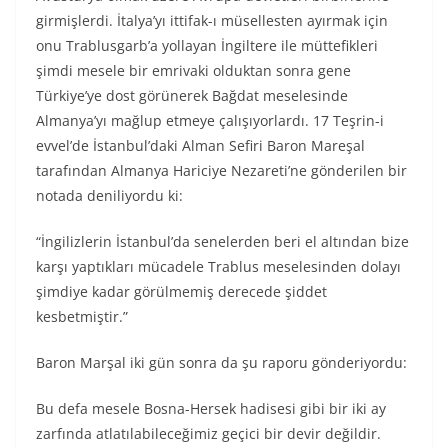
girmişlerdi. İtalya’yı ittifak-ı müsellesten ayırmak için
onu Trablusgarb’a yollayan İngiltere ile müttefikleri
şimdi mesele bir emrivaki olduktan sonra gene
Türkiye’ye dost görünerek Bağdat meselesinde
Almanya’yı mağlup etmeye çalışıyorlardı. 17 Teşrin-i
evvel’de İstanbul’daki Alman Sefiri Baron Mareşal
tarafından Almanya Hariciye Nezareti’ne gönderilen bir
notada deniliyordu ki:
“İngilizlerin İstanbul’da senelerden beri el altından bize
karşı yaptıkları mücadele Trablus meselesinden dolayı
şimdiye kadar görülmemiş derecede şiddet
kesbetmiştir.”
Baron Marşal iki gün sonra da şu raporu gönderiyordu:
Bu defa mesele Bosna-Hersek hadisesi gibi bir iki ay
zarfında atlatılabileceğimiz geçici bir devir değildir.