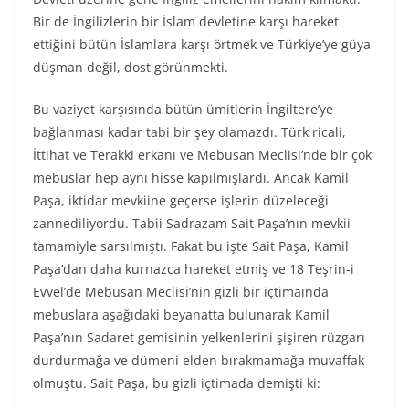
Bir de İngilizlerin bir İslam devletine karşı hareket
ettiğini bütün İslamlara karşı örtmek ve Türkiye’ye güya
düşman değil, dost görünmekti.
Bu vaziyet karşısında bütün ümitlerin İngiltere’ye
bağlanması kadar tabi bir şey olamazdı. Türk ricali,
İttihat ve Terakki erkanı ve Mebusan Meclisi’nde bir çok
mebuslar hep aynı hisse kapılmışlardı. Ancak Kamil
Paşa, iktidar mevkiine geçerse işlerin düzeleceği
zannediliyordu. Tabii Sadrazam Sait Paşa’nın mevkii
tamamiyle sarsılmıştı. Fakat bu işte Sait Paşa, Kamil
Paşa’dan daha kurnazca hareket etmiş ve 18 Teşrin-i
Evvel’de Mebusan Meclisi’nin gizli bir içtimaında
mebuslara aşağıdaki beyanatta bulunarak Kamil
Paşa’nın Sadaret gemisinin yelkenlerini şişiren rüzgarı
durdurmağa ve dümeni elden bırakmamağa muvaffak
olmuştu. Sait Paşa, bu gizli içtimada demişti ki: