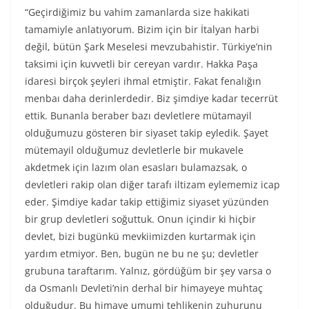
“Geçirdiğimiz bu vahim zamanlarda size hakikati
tamamiyle anlatıyorum. Bizim için bir İtalyan harbi
değil, bütün Şark Meselesi mevzubahistir. Türkiye’nin
taksimi için kuvvetli bir cereyan vardır. Hakka Paşa
idaresi birçok şeyleri ihmal etmiştir. Fakat fenalığın
menbaı daha derinlerdedir. Biz şimdiye kadar tecerrüt
ettik. Bunanla beraber bazı devletlere mütamayil
olduğumuzu gösteren bir siyaset takip eyledik. Şayet
mütemayil olduğumuz devletlerle bir mukavele
akdetmek için lazım olan esasları bulamazsak, o
devletleri rakip olan diğer tarafı iltizam eylememiz icap
eder. Şimdiye kadar takip ettiğimiz siyaset yüzünden
bir grup devletleri soğuttuk. Onun içindir ki hiçbir
devlet, bizi bugünkü mevkiimizden kurtarmak için
yardım etmiyor. Ben, bugün ne bu ne şu; devletler
grubuna taraftarım. Yalnız, gördüğüm bir şey varsa o
da Osmanlı Devleti’nin derhal bir himayeye muhtaç
olduğudur. Bu himaye umumi tehlikenin zuhurunu