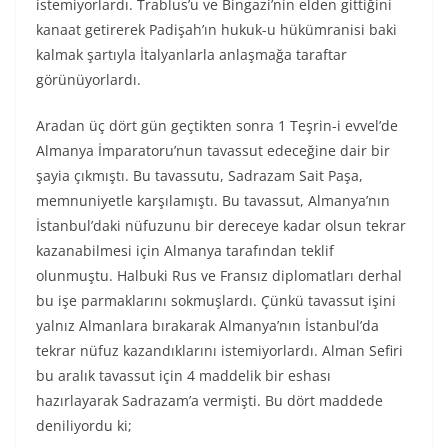
istemiyorlardı. Trablus’u ve Bingazi’nin elden gittiğini
kanaat getirerek Padişah’ın hukuk-u hükümranisi baki
kalmak şartıyla İtalyanlarla anlaşmağa taraftar
görünüyorlardı.
Aradan üç dört gün geçtikten sonra 1 Teşrin-i evvel’de
Almanya İmparatoru’nun tavassut edeceğine dair bir
şayia çıkmıştı. Bu tavassutu, Sadrazam Sait Paşa,
memnuniyetle karşılamıştı. Bu tavassut, Almanya’nın
İstanbul’daki nüfuzunu bir dereceye kadar olsun tekrar
kazanabilmesi için Almanya tarafından teklif
olunmuştu. Halbuki Rus ve Fransız diplomatları derhal
bu işe parmaklarını sokmuşlardı. Çünkü tavassut işini
yalnız Almanlara bırakarak Almanya’nın İstanbul’da
tekrar nüfuz kazandıklarını istemiyorlardı. Alman Sefiri
bu aralık tavassut için 4 maddelik bir eshası
hazırlayarak Sadrazam’a vermişti. Bu dört maddede
deniliyordu ki;