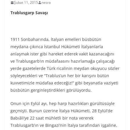
Şubat 11, 2015
nesra
Trablusgarp Savaşı
1911 Sonbaharında, İtalyan emelleri büsbütün
meydana çıkınca İstanbul Hükümeti İtalyanlarla
anlaşmak ister gibi hareket ederek vakit kazanacağını
ve Trablusgarb’ın müdafaasını hazırlamağa çalışacağı
yerde gazetelerde Türk ricalinin meydan okuyucu sözler
söyleyecekleri ve “Trablus’un her bir karışını bütün
kuvvetimizle müdafaa edeceğiz!” gibi beyanatla vaziyeti
büsbütün gerginleştirdikleri görülüyordu.
Onun için Eylül ayı, hep harp hazırlıkları gürültüsüyle
geçmişti. Bunun üzerine İtalya Hükümeti, 28 Eylül’de
Babıâli’ye 22 saat mühletli bir nota vererek
Trablusgarb’ın ve Bingazi’nin İtalya tarafından işgaline,