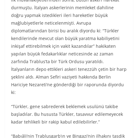
durmuştu. İtalyan askerlerinin memleket dahiline
doğru yapmak istedikleri ileri hareketler büyük
mağlubiyetlerle neticelenmişti. Avrupa
diplomatlarından birisi bu aralık diyordu ki: “Türkler
kendilerinde mevcut olan büyük yaratma kabiliyetini
inkişaf ettirebilmek için vakit kazandılar” hakikaten
yapılan büyük fedakarlıklar neticesinde az zaman
zarfında Trablus’ta bir Türk Ordusu yaratıldı.
İtalyanların depo ettikleri askeri tenezzüh çetin bir harp
şeklini aldı. Alman Sefiri vaziyeti hakkında Berlin
Hariciye Nezareti’ne gönderdiği bir raporunda diyordu
ki:
“Türkler, gene sabrederek beklemek usulünü takibe
başladılar. Bu hususta Türkler, tasavvur edilemeyecek
kadar tehlikeli bir rakip kabul edilebilirler.”
“Babıâli’nin Trablusgarb’ın ve Bingazi’nin ilhakını tasdik