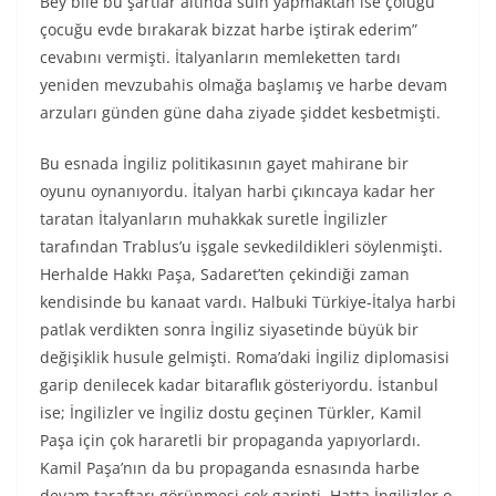
Bey bile bu şartlar altında sulh yapmaktan ise çoluğu
çocuğu evde bırakarak bizzat harbe iştirak ederim”
cevabını vermişti. İtalyanların memleketten tardı
yeniden mevzubahis olmağa başlamış ve harbe devam
arzuları günden güne daha ziyade şiddet kesbetmişti.
Bu esnada İngiliz politikasının gayet mahirane bir
oyunu oynanıyordu. İtalyan harbi çıkıncaya kadar her
taratan İtalyanların muhakkak suretle İngilizler
tarafından Trablus’u işgale sevkedildikleri söylenmişti.
Herhalde Hakkı Paşa, Sadaret’ten çekindiği zaman
kendisinde bu kanaat vardı. Halbuki Türkiye-İtalya harbi
patlak verdikten sonra İngiliz siyasetinde büyük bir
değişiklik husule gelmişti. Roma’daki İngiliz diplomasisi
garip denilecek kadar bitaraflık gösteriyordu. İstanbul
ise; İngilizler ve İngiliz dostu geçinen Türkler, Kamil
Paşa için çok hararetli bir propaganda yapıyorlardı.
Kamil Paşa’nın da bu propaganda esnasında harbe
devam taraftarı görünmesi çok garipti. Hatta İngilizler o