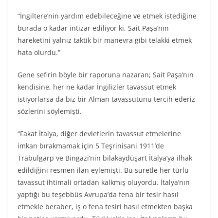
“İngiltere’nin yardım edebileceğine ve etmek istediğine
burada o kadar intizar ediliyor ki, Sait Paşa’nın
hareketini yalnız taktik bir manevra gibi telakki etmek
hata olurdu.”
Gene sefirin böyle bir raporuna nazaran; Sait Paşa’nın
kendisine, her ne kadar İngilizler tavassut etmek
istiyorlarsa da biz bir Alman tavassutunu tercih ederiz
sözlerini söylemişti.
“Fakat İtalya, diğer devletlerin tavassut etmelerine
imkan bırakmamak için 5 Teşrinisani 1911’de
Trabulgarp ve Bingazi’nin bilakaydüşart İtalya’ya ilhak
edildiğini resmen ilan eylemişti. Bu suretle her türlü
tavassut ihtimali ortadan kalkmış oluyordu. İtalya’nın
yaptığı bu teşebbüs Avrupa’da fena bir tesir hasıl
etmekle beraber, iş o fena tesiri hasıl etmekten başka