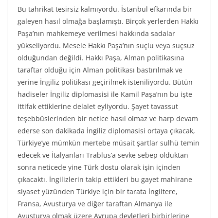
Bu tahrikat tesirsiz kalmıyordu. İstanbul efkarında bir
galeyen hasıl olmağa başlamıştı. Birçok yerlerden Hakkı
Paşa’nın mahkemeye verilmesi hakkında sadalar
yükseliyordu. Mesele Hakkı Paşa’nın suçlu veya suçsuz
olduğundan değildi. Hakkı Paşa, Alman politikasına
taraftar olduğu için Alman politikası bastırılmak ve
yerine İngiliz politikası geçirilmek isteniliyordu. Bütün
hadiseler İngiliz diplomasisi ile Kamil Paşa’nın bu işte
ittifak ettiklerine delalet eyliyordu. Şayet tavassut
teşebbüslerinden bir netice hasıl olmaz ve harp devam
ederse son dakikada İngiliz diplomasisi ortaya çıkacak,
Türkiye’ye mümkün mertebe müsait şartlar sulhü temin
edecek ve İtalyanları Trablus’a sevke sebep olduktan
sonra neticede yine Türk dostu olarak işin içinden
çıkacaktı. İngilizlerin takip ettikleri bu gayet mahirane
siyaset yüzünden Türkiye için bir tarata İngiltere,
Fransa, Avusturya ve diğer taraftan Almanya ile
Avusturya olmak üzere Avrupa devletleri birbirlerine