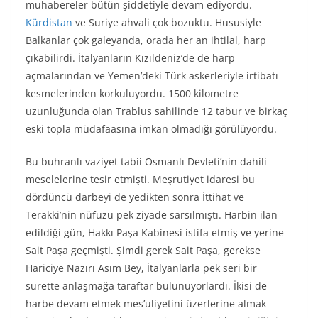
muhabereler bütün şiddetiyle devam ediyordu.
Kürdistan
ve Suriye ahvali çok bozuktu. Hususiyle
Balkanlar çok galeyanda, orada her an ihtilal, harp
çıkabilirdi. İtalyanların Kızıldeniz’de de harp
açmalarından ve Yemen’deki Türk askerleriyle irtibatı
kesmelerinden korkuluyordu. 1500 kilometre
uzunluğunda olan Trablus sahilinde 12 tabur ve birkaç
eski topla müdafaasına imkan olmadığı görülüyordu.
Bu buhranlı vaziyet tabii Osmanlı Devleti’nin dahili
meselelerine tesir etmişti. Meşrutiyet idaresi bu
dördüncü darbeyi de yedikten sonra İttihat ve
Terakki’nin nüfuzu pek ziyade sarsılmıştı. Harbin ilan
edildiği gün, Hakkı Paşa Kabinesi istifa etmiş ve yerine
Sait Paşa geçmişti. Şimdi gerek Sait Paşa, gerekse
Hariciye Nazırı Asım Bey, İtalyanlarla pek seri bir
surette anlaşmağa taraftar bulunuyorlardı. İkisi de
harbe devam etmek mes’uliyetini üzerlerine almak