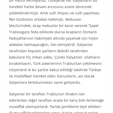
bir netice vermiyordu. Türkiye’de ise; İtalyanların bu
hareketi harbe devam arzusunu azami derecede
şiddetlendirmişti. Artık sulh ihtiyacı ve sulh yapılması
fikri büsbütün ortadan kalkmıştı. Mebusan
Meclisi’ndeki, Arap mebuslar bir karar vererek “Şayet
Trablusgarp feda edilecek olursa Arapların Osmanlı
Padişahlarının hakimiyeti altında yaşamak için hiçbir
alakaları kalmayacağını, ilan etmişlerdi. İtalyanlar
tarafından koşulan şartların Babıâli tarafından
kabulüne hiç imkan yoktu. Çünkü İtalyanlar, silahların
bırakılmasını, Türk askerlerinin Trablus’tan çekilmesini
istiyorlardı ki bu şartlar kabul edildiği takdirde Türkiye
ile müttefikan hareket eden Sünusilerin, asi olarak
İtalyanlara terkolunmaları lazım geliyordu.
İtalyanlar bir taraftan Trablus’un ilhakını ilan
ederlerken diğer taraftan orada bir karış bile ilerlemeğe
muvaffak olamıyorlardı. Parlak şenliklerle teyit ettikleri
ilk muvaffakiyetlerinden sonra, bütün askeri harekat