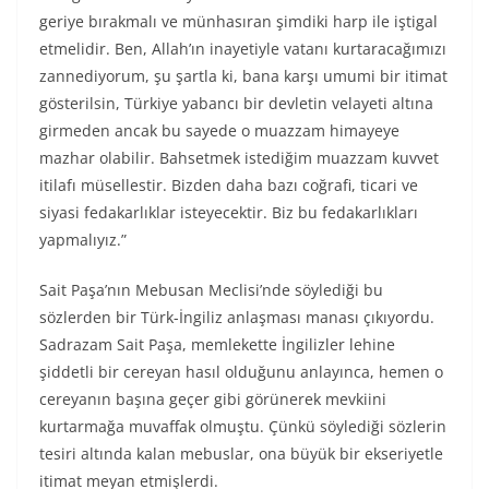
geriye bırakmalı ve münhasıran şimdiki harp ile iştigal
etmelidir. Ben, Allah’ın inayetiyle vatanı kurtaracağımızı
zannediyorum, şu şartla ki, bana karşı umumi bir itimat
gösterilsin, Türkiye yabancı bir devletin velayeti altına
girmeden ancak bu sayede o muazzam himayeye
mazhar olabilir. Bahsetmek istediğim muazzam kuvvet
itilafı müsellestir. Bizden daha bazı coğrafi, ticari ve
siyasi fedakarlıklar isteyecektir. Biz bu fedakarlıkları
yapmalıyız.”
Sait Paşa’nın Mebusan Meclisi’nde söylediği bu
sözlerden bir Türk-İngiliz anlaşması manası çıkıyordu.
Sadrazam Sait Paşa, memlekette İngilizler lehine
şiddetli bir cereyan hasıl olduğunu anlayınca, hemen o
cereyanın başına geçer gibi görünerek mevkiini
kurtarmağa muvaffak olmuştu. Çünkü söylediği sözlerin
tesiri altında kalan mebuslar, ona büyük bir ekseriyetle
itimat meyan etmişlerdi.