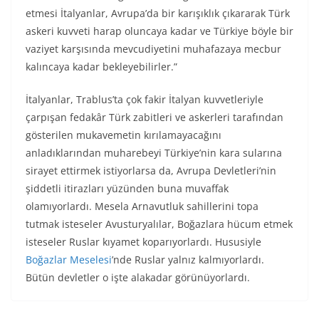
etmesi İtalyanlar, Avrupa’da bir karışıklık çıkararak Türk
askeri kuvveti harap oluncaya kadar ve Türkiye böyle bir
vaziyet karşısında mevcudiyetini muhafazaya mecbur
kalıncaya kadar bekleyebilirler.”
İtalyanlar, Trablus’ta çok fakir İtalyan kuvvetleriyle
çarpışan fedakâr Türk zabitleri ve askerleri tarafından
gösterilen mukavemetin kırılamayacağını
anladıklarından muharebeyi Türkiye’nin kara sularına
sirayet ettirmek istiyorlarsa da, Avrupa Devletleri’nin
şiddetli itirazları yüzünden buna muvaffak
olamıyorlardı. Mesela Arnavutluk sahillerini topa
tutmak isteseler Avusturyalılar, Boğazlara hücum etmek
isteseler Ruslar kıyamet koparıyorlardı. Hususiyle
Boğazlar Meselesi
’nde Ruslar yalnız kalmıyorlardı.
Bütün devletler o işte alakadar görünüyorlardı.