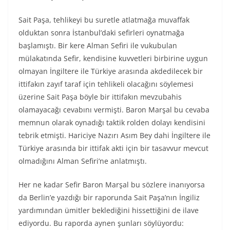
Sait Paşa, tehlikeyi bu suretle atlatmağa muvaffak
olduktan sonra İstanbul’daki sefirleri oynatmağa
başlamıştı. Bir kere Alman Sefiri ile vukubulan
mülakatında Sefir, kendisine kuvvetleri birbirine uygun
olmayan İngiltere ile Türkiye arasında akdedilecek bir
ittifakın zayıf taraf için tehlikeli olacağını söylemesi
üzerine Sait Paşa böyle bir ittifakın mevzubahis
olamayacağı cevabını vermişti. Baron Marşal bu cevaba
memnun olarak oynadığı taktik rolden dolayı kendisini
tebrik etmişti. Hariciye Nazırı Asım Bey dahi İngiltere ile
Türkiye arasında bir ittifak akti için bir tasavvur mevcut
olmadığını Alman Sefiri’ne anlatmıştı.
Her ne kadar Sefir Baron Marşal bu sözlere inanıyorsa
da Berlin’e yazdığı bir raporunda Sait Paşa’nın İngiliz
yardımından ümitler beklediğini hissettiğini de ilave
ediyordu. Bu raporda aynen şunları söylüyordu: