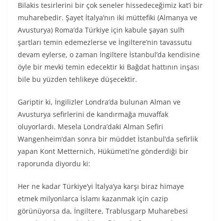
Bilakis tesirlerini bir çok seneler hissedeceğimiz kat’i bir
muharebedir. Şayet İtalya’nın iki müttefiki (Almanya ve
Avusturya) Roma’da Türkiye için kabule şayan sulh
şartları temin edemezlerse ve İngiltere’nin tavassutu
devam eylerse, o zaman İngiltere İstanbul’da kendisine
öyle bir mevki temin edecektir ki Bağdat hattının inşası
bile bu yüzden tehlikeye düşecektir.
Gariptir ki, İngilizler Londra’da bulunan Alman ve
Avusturya sefirlerini de kandırmağa muvaffak
oluyorlardı. Mesela Londra’daki Alman Sefiri
Wangenheim’dan sonra bir müddet İstanbul’da sefirlik
yapan Kont Metternich, Hükümeti’ne gönderdiği bir
raporunda diyordu ki:
Her ne kadar Türkiye’yi İtalya’ya karşı biraz himaye
etmek milyonlarca İslamı kazanmak için cazip
görünüyorsa da, İngiltere, Trablusgarp Muharebesi