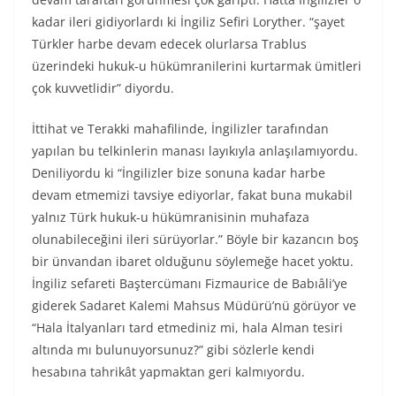
kadar ileri gidiyorlardı ki İngiliz Sefiri Loryther. “şayet
Türkler harbe devam edecek olurlarsa Trablus
üzerindeki hukuk-u hükümranilerini kurtarmak ümitleri
çok kuvvetlidir” diyordu.
İttihat ve Terakki mahafilinde, İngilizler tarafından
yapılan bu telkinlerin manası layıkıyla anlaşılamıyordu.
Deniliyordu ki “İngilizler bize sonuna kadar harbe
devam etmemizi tavsiye ediyorlar, fakat buna mukabil
yalnız Türk hukuk-u hükümranisinin muhafaza
olunabileceğini ileri sürüyorlar.” Böyle bir kazancın boş
bir ünvandan ibaret olduğunu söylemeğe hacet yoktu.
İngiliz sefareti Baştercümanı Fizmaurice de Babıâli’ye
giderek Sadaret Kalemi Mahsus Müdürü’nü görüyor ve
“Hala İtalyanları tard etmediniz mi, hala Alman tesiri
altında mı bulunuyorsunuz?” gibi sözlerle kendi
hesabına tahrikât yapmaktan geri kalmıyordu.